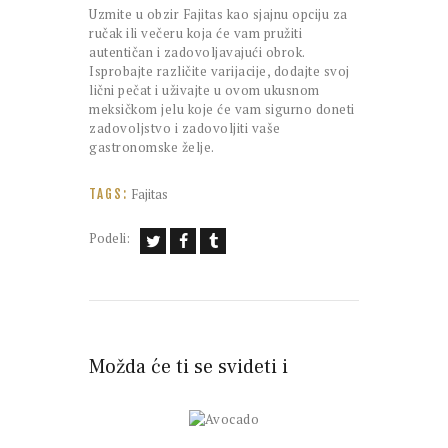
Uzmite u obzir Fajitas kao sjajnu opciju za
ručak ili večeru koja će vam pružiti
autentičan i zadovoljavajući obrok.
Isprobajte različite varijacije, dodajte svoj
lični pečat i uživajte u ovom ukusnom
meksičkom jelu koje će vam sigurno doneti
zadovoljstvo i zadovoljiti vaše
gastronomske želje.
Fajitas
TAGS:
Podeli:
Možda će ti se svideti i