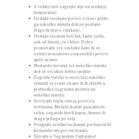
U velikoj tavi zagrejte ulje na srednjoj
temperaturi.
Dodajte iseckano povrće u tavu i pržite
ga nekoliko minuta dok ne postane
blago hrskavo i mekano.
Dodajte iseckani beli luk, fajita začin,
sok od limete, so i biber. Dobro
promešajte sve sastojke kako bi se
začini ravnomerno rasporedili i povrće
upilo arome.
Nastavite kuvanje još nekoliko minuta
dok se svi ukusi dobro sjedine.
Zagrejte tortilje u suvoj tavi nekoliko
sekundi sa svake strane ili ih stavite u
prethodno zagrejanu pećnicu na
nekoliko minuta.
Servirajte toplu smesu povrća u
tortiljama. Možete dodati guacamole,
salsu, veganski kiseli kupus, humus ili
druge priloge po želji.
Posipajte svežim iseckanim peršunom ili
korijanderom pre serviranja.
Uživajte u Veganskim Fajitasima!