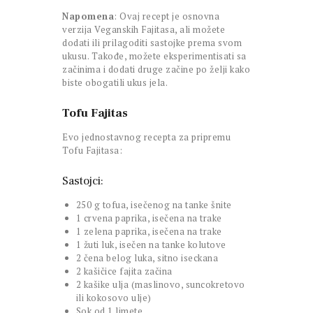
Napomena
: Ovaj recept je osnovna
verzija Veganskih Fajitasa, ali možete
dodati ili prilagoditi sastojke prema svom
ukusu. Takođe, možete eksperimentisati sa
začinima i dodati druge začine po želji kako
biste obogatili ukus jela.
Tofu Fajitas
Evo jednostavnog recepta za pripremu
Tofu Fajitasa:
Sastojci:
250 g tofua, isečenog na tanke šnite
1 crvena paprika, isečena na trake
1 zelena paprika, isečena na trake
1 žuti luk, isečen na tanke kolutove
2 čena belog luka, sitno iseckana
2 kašičice fajita začina
2 kašike ulja (maslinovo, suncokretovo
ili kokosovo ulje)
Sok od 1 limete