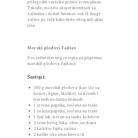
prilagoditi sastojke prema svom ukusu.
Takođe, možete eksperimentisati sa
začinima i dodati limunov sok ili druge
začine po želji kako biste obogatili ukus
jela.
Morski plodovi Fajitas
Evo jednostavnog recepta za pripremu
morskih plodova Fajitasa:
Sastojci:
500 g morskih plodova (kao što su
kozice, lignje, školjke), očišćenih i
isečenih na manje komade
1 crvena paprika, isečena na trake
1 zelena paprika, isečena na trake
1 žuti luk, isečen na tanke kolutove
2 čena belog luka, sitno iseckana
2 kašičice fajita začina
2 kašike ulja (maslinovo ili