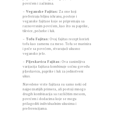
povrćem i začinima.
– Veganske Fajitas:
Za one koji
preferiraju biljnu ishranu, postoje i
veganske fajitase koje se pripremaju sa
raznovrsnim povrćem, kao što su paprike,
tikvice, pečurke i luk.
– Tofu Fajitas:
Ovaj fajitas recept koristi
tofu kao zamenu za meso. Tofu se marinira
i peče sa povrćem, stvarajući ukusno
vegansko jelo.
– Pljeskavica Fajitas:
Ova zanimljiva
varijacija fajitasa kombinuje sočnu goveđu
pljeskavicu, paprike i luk za jedinstveni
ukus.
Navedene vrste fajitasa su samo neki od
najpoznatijih primera, ali postoji mnogo
drugih kombinacija sa različitim mesom,
povrćem i dodacima koje se mogu
prilagoditi individualnim ukusima i
preferencijama.