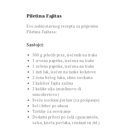
Piletina Fajitas
Evo jednostavnog recepta za pripremu
Piletina Fajitasa:
Sastojci:
500 g pilećih prsa, isečenih na trake
1 crvena paprika, isečena na trake
1 zelena paprika, isečena na trake
1 žuti luk, isečen na tanke kolutove
2 čena belog luka, sitno iseckana
2 kašičice fajita začina
2 kašike ulja (maslinovo ili
suncokretovo)
Sveže iseckani peršun (za posipanje)
Sol i biber po ukusu
Tortilje za serviranje
Dodatni prilozi po želji (guacamole,
salsa, kisela pavlaka, rendani sir itd.)