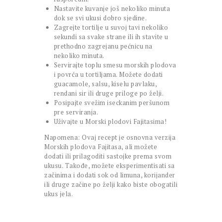
Nastavite kuvanje još nekoliko minuta
dok se svi ukusi dobro sjedine.
Zagrejte tortilje u suvoj tavi nekoliko
sekundi sa svake strane ili ih stavite u
prethodno zagrejanu pećnicu na
nekoliko minuta.
Servirajte toplu smesu morskih plodova
i povrća u tortiljama. Možete dodati
guacamole, salsu, kiselu pavlaku,
rendani sir ili druge priloge po želji.
Posipajte svežim iseckanim peršunom
pre serviranja.
Uživajte u Morski plodovi Fajitasima!
Napomena: Ovaj recept je osnovna verzija
Morskih plodova Fajitasa, ali možete
dodati ili prilagoditi sastojke prema svom
ukusu. Takođe, možete eksperimentisati sa
začinima i dodati sok od limuna, korijander
ili druge začine po želji kako biste obogatili
ukus jela.