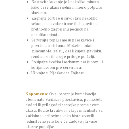
Nastavite kuvanje još nekoliko minuta
kako bi se ukusi sjedinili i meso potpuno
skuvano.
Zagrejte tortilje u suvoj tavi nekoliko
sekundi sa svake strane ili ih stavite u
prethodno zagrejanu pećnicu na
nekoliko minuta.
Servirajte toplu smesu pljeskavice i
povrća u tortiljama. Možete dodati
guacamole, salsu, kiseli kupus, pavlaku,
rendani sir ili druge priloge po želji.
Posipajte svežim iseckanim peršunom ili
korijanderom pre serviranja.
Uživajte u Pljeskavica Fajitasu!
Napomena
: Ovaj recept je kombinacija
elemenata Fajitasa i pljeskavica, pa možete
dodati ili prilagoditi sastojke prema svom
ukusu. Budite kreativni i eksperimentišite sa
začinima i prilozima kako biste stvorili
jedinstveno jelo koje će zadovoljiti vaše
ukusne pupoljke.