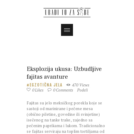
Magazin
Eksplozija ukusa: Uzbudljive
fajitas avanture
470
Views
EGZOTIČNA JELA
0
Likes
0
Comments
Podeli
Fajitas su jelo meksičkog porekla koje se
sastoji od marinirane i pečene mesa
(obično piletine, govedine ili svinjetine)
isečenog na tanke trake, zajedno sa
pečenim paprikama i lukom. Tradicionalno
se fajitas serviraju na toplim tortiljama od