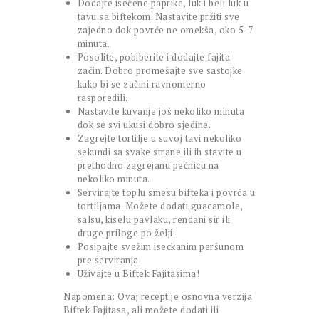
Dodajte isečene paprike, luk i beli luk u
tavu sa biftekom. Nastavite pržiti sve
zajedno dok povrće ne omekša, oko 5-7
minuta.
Posolite, pobiberite i dodajte fajita
začin. Dobro promešajte sve sastojke
kako bi se začini ravnomerno
rasporedili.
Nastavite kuvanje još nekoliko minuta
dok se svi ukusi dobro sjedine.
Zagrejte tortilje u suvoj tavi nekoliko
sekundi sa svake strane ili ih stavite u
prethodno zagrejanu pećnicu na
nekoliko minuta.
Servirajte toplu smesu bifteka i povrća u
tortiljama. Možete dodati guacamole,
salsu, kiselu pavlaku, rendani sir ili
druge priloge po želji.
Posipajte svežim iseckanim peršunom
pre serviranja.
Uživajte u Biftek Fajitasima!
Napomena: Ovaj recept je osnovna verzija
Biftek Fajitasa, ali možete dodati ili