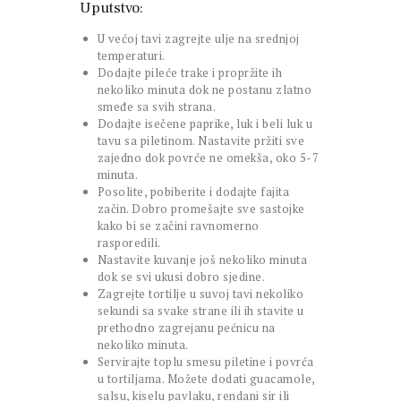
Uputstvo:
U većoj tavi zagrejte ulje na srednjoj
temperaturi.
Dodajte pileće trake i propržite ih
nekoliko minuta dok ne postanu zlatno
smeđe sa svih strana.
Dodajte isečene paprike, luk i beli luk u
tavu sa piletinom. Nastavite pržiti sve
zajedno dok povrće ne omekša, oko 5-7
minuta.
Posolite, pobiberite i dodajte fajita
začin. Dobro promešajte sve sastojke
kako bi se začini ravnomerno
rasporedili.
Nastavite kuvanje još nekoliko minuta
dok se svi ukusi dobro sjedine.
Zagrejte tortilje u suvoj tavi nekoliko
sekundi sa svake strane ili ih stavite u
prethodno zagrejanu pećnicu na
nekoliko minuta.
Servirajte toplu smesu piletine i povrća
u tortiljama. Možete dodati guacamole,
salsu, kiselu pavlaku, rendani sir ili