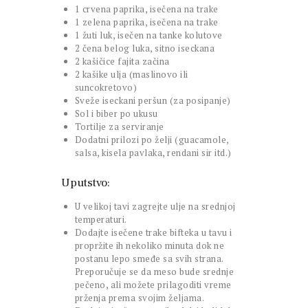
1 crvena paprika, isečena na trake
1 zelena paprika, isečena na trake
1 žuti luk, isečen na tanke kolutove
2 čena belog luka, sitno iseckana
2 kašičice fajita začina
2 kašike ulja (maslinovo ili
suncokretovo)
Sveže iseckani peršun (za posipanje)
Sol i biber po ukusu
Tortilje za serviranje
Dodatni prilozi po želji (guacamole,
salsa, kisela pavlaka, rendani sir itd.)
Uputstvo:
U velikoj tavi zagrejte ulje na srednjoj
temperaturi.
Dodajte isečene trake bifteka u tavu i
propržite ih nekoliko minuta dok ne
postanu lepo smeđe sa svih strana.
Preporučuje se da meso bude srednje
pečeno, ali možete prilagoditi vreme
prženja prema svojim željama.