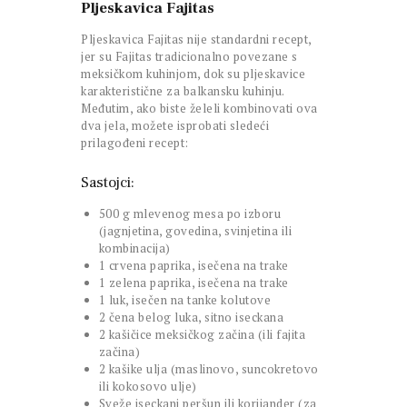
Pljeskavica Fajitas
Pljeskavica Fajitas nije standardni recept,
jer su Fajitas tradicionalno povezane s
meksičkom kuhinjom, dok su pljeskavice
karakteristične za balkansku kuhinju.
Međutim, ako biste želeli kombinovati ova
dva jela, možete isprobati sledeći
prilagođeni recept:
Sastojci:
500 g mlevenog mesa po izboru
(jagnjetina, govedina, svinjetina ili
kombinacija)
1 crvena paprika, isečena na trake
1 zelena paprika, isečena na trake
1 luk, isečen na tanke kolutove
2 čena belog luka, sitno iseckana
2 kašičice meksičkog začina (ili fajita
začina)
2 kašike ulja (maslinovo, suncokretovo
ili kokosovo ulje)
Sveže iseckani peršun ili korijander (za