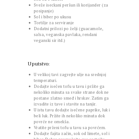
Sveže iseckani peršun ili korijander (za
posipanje)
Sol i biber po ukusu
Tortilje za serviranje
Dodatni prilozi po želji (guacamole,
salsa, veganska pavlaka, rendani
veganski sir itd.)
Uputstvo:
U velikoj tavi zagrejte ulje na srednjoj
temperaturi.
Dodajte isečen tofu u tavu i pržite ga
nekoliko minuta sa svake strane dok ne
postane zlatno smeđ i hrskav. Zatim ga
izvadite iz tave i stavite na tanjir.
U istu tavu dodajte isečene paprike, luk i
beli luk. Pržite ih nekoliko minuta dok
povrće ne omekša.
Vratite prženi tofu u tavu sa povrćem.
Dodajte fajita začin, sok od limete, sol i