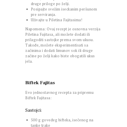
druge priloge po želji.
Posipajte svežim iseckanim peršunom
pre serviranja.
Uživajte u Piletina Fajitasima!
Napomena: Ovaj recept je osnovna verzija
Piletina Fajitasa, ali možete dodati ili
prilagoditi sastojke prema svom ukusu.
Takođe, možete eksperimentisati sa
začinima i dodati limunov sok ili druge
začine po želji kako biste obogatili ukus
jela.
Biftek Fajitas
Evo jednostavnog recepta za pripremu
Biftek Fajitasa:
Sastojci:
500 g goveđeg bifteka, isečenog na
tanke trake