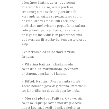
pšeničnog brašna, uz priloge poput
guacamolea, salse, kisele pavlake,
rendanog sira i seckanog peršuna ili
korijandera. Fajitas su poznate po svojoj
bogatoj aromi i mogu biti začinjene
začinskim mešavinama poput fajita začina.
Jelo je često prilagodljivo, pa se može
prilagoditi individualnim preferencijama
dodavanjem ili izostavljanjem sastojaka po
želji.
Evo nekoliko od najpoznatijih vrsta
fajitasa:
– Piletina Fajitas:
Klasika među
fajitasima, sa mariniranom i pečenom
piletinom, paprikama i lukom.
– Biftek Fajitas:
Ova varijanta koristi
sočne komade goveđeg bifteka umotane u
toplu tortilju, uz dodatak paprike i luka.
– Morski plodovi Fajitas:
Ova verzija
fajitasa uključuje razne morske plodove
poput kozica, dagnji i lignji, zajedno sa