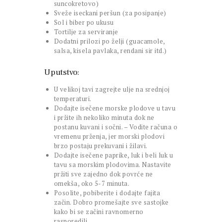
suncokretovo)
Sveže iseckani peršun (za posipanje)
Sol i biber po ukusu
Tortilje za serviranje
Dodatni prilozi po želji (guacamole,
salsa, kisela pavlaka, rendani sir itd.)
Uputstvo:
U velikoj tavi zagrejte ulje na srednjoj
temperaturi.
Dodajte isečene morske plodove u tavu
i pržite ih nekoliko minuta dok ne
postanu kuvani i sočni. – Vodite računa o
vremenu prženja, jer morski plodovi
brzo postaju prekuvani i žilavi.
Dodajte isečene paprike, luk i beli luk u
tavu sa morskim plodovima. Nastavite
pržiti sve zajedno dok povrće ne
omekša, oko 5-7 minuta.
Posolite, pobiberite i dodajte fajita
začin. Dobro promešajte sve sastojke
kako bi se začini ravnomerno
rasporedili.