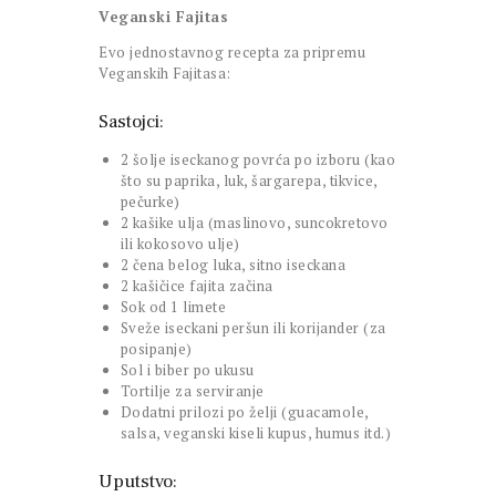
Veganski Fajitas
Evo jednostavnog recepta za pripremu
Veganskih Fajitasa:
Sastojci:
2 šolje iseckanog povrća po izboru (kao
što su paprika, luk, šargarepa, tikvice,
pečurke)
2 kašike ulja (maslinovo, suncokretovo
ili kokosovo ulje)
2 čena belog luka, sitno iseckana
2 kašičice fajita začina
Sok od 1 limete
Sveže iseckani peršun ili korijander (za
posipanje)
Sol i biber po ukusu
Tortilje za serviranje
Dodatni prilozi po želji (guacamole,
salsa, veganski kiseli kupus, humus itd.)
Uputstvo: