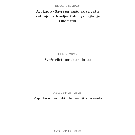
MART 18, 2025
Avokado – Savršen sastojak za vašu
kuhinju i zdravlje: Kako ga najbolje
iskoristiti
JUL 3, 2023
Sveže vijetnamske rolnice
AVGUST 24, 2023
Popularni morski plodovi širom sveta
AVGUST 14, 2023