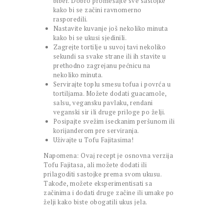
biber. Dobro promešajte sve sastojke
kako bi se začini ravnomerno
rasporedili.
Nastavite kuvanje još nekoliko minuta
kako bi se ukusi sjedinili.
Zagrejte tortilje u suvoj tavi nekoliko
sekundi sa svake strane ili ih stavite u
prethodno zagrejanu pećnicu na
nekoliko minuta.
Servirajte toplu smesu tofua i povrća u
tortiljama. Možete dodati guacamole,
salsu, vegansku pavlaku, rendani
veganski sir ili druge priloge po želji.
Posipajte svežim iseckanim peršunom ili
korijanderom pre serviranja.
Uživajte u Tofu Fajitasima!
Napomena: Ovaj recept je osnovna verzija
Tofu Fajitasa, ali možete dodati ili
prilagoditi sastojke prema svom ukusu.
Takođe, možete eksperimentisati sa
začinima i dodati druge začine ili umake po
želji kako biste obogatili ukus jela.