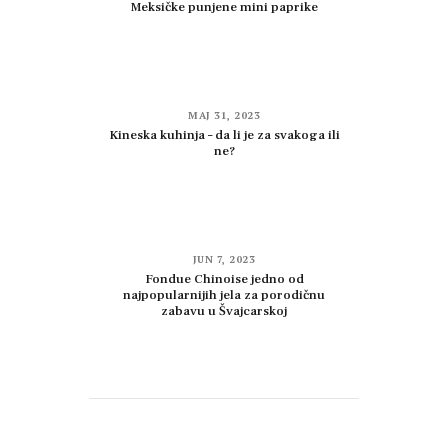
Meksičke punjene mini paprike
MAJ 31, 2023
Kineska kuhinja – da li je za svakoga ili
ne?
JUN 7, 2023
Fondue Chinoise jedno od
najpopularnijih jela za porodičnu
zabavu u Švajcarskoj