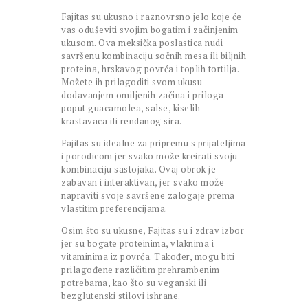
Fajitas su ukusno i raznovrsno jelo koje će
vas oduševiti svojim bogatim i začinjenim
ukusom. Ova meksička poslastica nudi
savršenu kombinaciju sočnih mesa ili biljnih
proteina, hrskavog povrća i toplih tortilja.
Možete ih prilagoditi svom ukusu
dodavanjem omiljenih začina i priloga
poput guacamolea, salse, kiselih
krastavaca ili rendanog sira.
Fajitas su idealne za pripremu s prijateljima
i porodicom jer svako može kreirati svoju
kombinaciju sastojaka. Ovaj obrok je
zabavan i interaktivan, jer svako može
napraviti svoje savršene zalogaje prema
vlastitim preferencijama.
Osim što su ukusne, Fajitas su i zdrav izbor
jer su bogate proteinima, vlaknima i
vitaminima iz povrća. Također, mogu biti
prilagođene različitim prehrambenim
potrebama, kao što su veganski ili
bezglutenski stilovi ishrane.