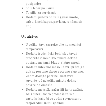
posipanje)
Sol i biber po ukusu
Tortilje za serviranje
Dodatni prilozi po želji (guacamole,
salsa, kiseli kupus, pavlaka, rendani sir
itd.)
Uputstvo:
U velikoj tavi zagrejte ulje na srednjoj
temperaturi.
Dodajte isečen luk i beli luk u tavu i
propržite ih nekoliko minuta dok ne
postanu mekani i blago zlatno smeđi.
Dodajte mleveno meso u tavi i pržite ga
dok ne postane skoro potpuno skuvano.
Zatim dodajte paprike i nastavite
kuvanje još nekoliko minuta dok se
povrće ne omekša.
Dodajte meksički začin (ili fajita začin),
sol i biber. Dobro promešajte sve
sastojke kako bi se začini ravnomerno
rasporedili i ukusi sjedinili.