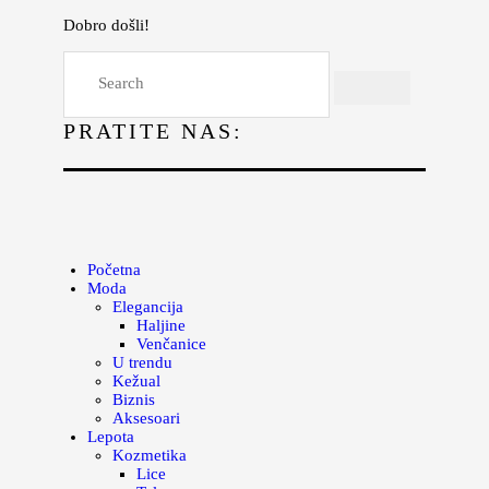
Dobro došli!
Početna
Moda
PRATITE NAS:
Lepota
Mama i deca
Lifestyle
Zdravlje
Početna
Moda
Kuhinja
Elegancija
Haljine
Magazin
Venčanice
U trendu
Kežual
Biznis
Aksesoari
Lepota
Kozmetika
Lice