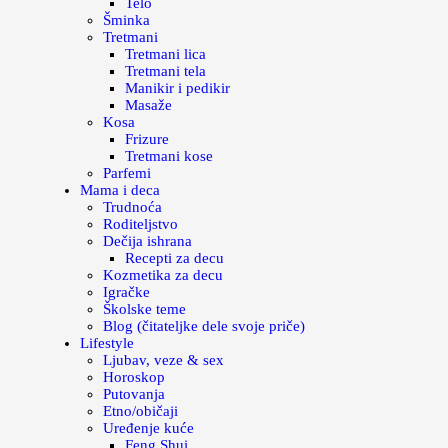
Telo
Šminka
Tretmani
Tretmani lica
Tretmani tela
Manikir i pedikir
Masaže
Kosa
Frizure
Tretmani kose
Parfemi
Mama i deca
Trudnoća
Roditeljstvo
Dečija ishrana
Recepti za decu
Kozmetika za decu
Igračke
Školske teme
Blog (čitateljke dele svoje priče)
Lifestyle
Ljubav, veze & sex
Horoskop
Putovanja
Etno/običaji
Uređenje kuće
Feng Shui