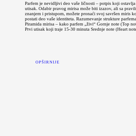
Parfem je nevidljivi deo vaše ličnosti – potpis koji ostavlja
utisak. Odabir pravog mirisa može biti izazov, ali sa pravi
znanjem i pristupom, možete pronaći svoj savršen miris ko
postati deo vaše identiteta. Razumevanje strukture parfem
Piramida mirisa – kako parfem „živi“ Gornje note (Top not
Prvi utisak koji traje 15-30 minuta Srednje note (Heart no
OPŠIRNIJE