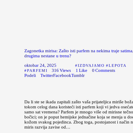
Zagonetka mirisa: Zašto isti parfem na nekima traje satima
drugima nestane u trenu?
oktobar 24, 2025
IZDVAJAMO
LEPOTA
316
Views
1
Like
0
Comments
PARFEMI
Podeli
Twitter
Facebook
Tumblr
Da li ste se ikada zapitali zašto vaša prijateljica miriše bo
tokom celog dana koristeći isti parfem koji vi jedva oseća
samo sat vremena? Parfem je mnogo više od mirisne tečno
bočici; on je poput hemijske jednačine koja se menja u do
kožom svakog pojedinca. Zbog toga, postojanost i način n
miris razvija zavise od…