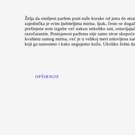
Želja da omiljeni parfem prati naše korake od jutra do mr
zajednička je svim ljubiteljima mirisa. Ipak, često se doga
prefinjene note izgube već nakon nekoliko sati, ostavljajuć
razočaranim. Postojanost parfema nije samo stvar skupoće 
kvaliteta samog mirisa, već je u velikoj meri uslovljena n
koji ga nanosimo i kako negujemo kožu. Ukoliko želite 
OPŠIRNIJE