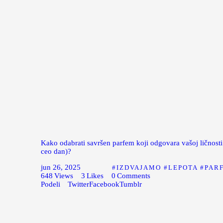
Kako odabrati savršen parfem koji odgovara vašoj ličnosti (
ceo dan)?
jun 26, 2025
IZDVAJAMO
LEPOTA
PAR
648
Views
3
Likes
0
Comments
Podeli
Twitter
Facebook
Tumblr