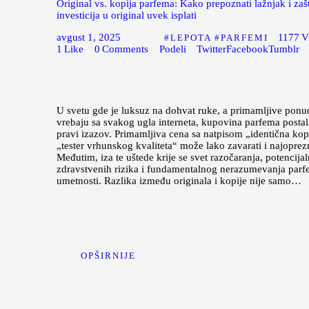
Original vs. kopija parfema: Kako prepoznati lažnjak i zaš
investicija u original uvek isplati
avgust 1, 2025
1177
V
LEPOTA
PARFEMI
1
Like
0
Comments
Podeli
Twitter
Facebook
Tumblr
U svetu gde je luksuz na dohvat ruke, a primamljive ponu
vrebaju sa svakog ugla interneta, kupovina parfema postal
pravi izazov. Primamljiva cena sa natpisom „identična kopi
„tester vrhunskog kvaliteta“ može lako zavarati i najoprezn
Međutim, iza te uštede krije se svet razočaranja, potencijal
zdravstvenih rizika i fundamentalnog nerazumevanja par
umetnosti. Razlika između originala i kopije nije samo…
OPŠIRNIJE