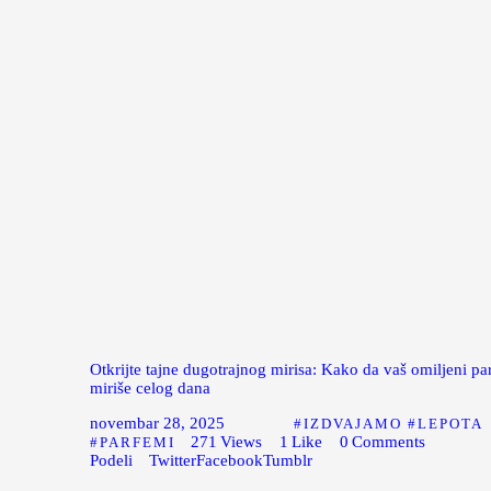
Otkrijte tajne dugotrajnog mirisa: Kako da vaš omiljeni p
miriše celog dana
novembar 28, 2025
IZDVAJAMO
LEPOTA
271
Views
1
Like
0
Comments
PARFEMI
Podeli
Twitter
Facebook
Tumblr