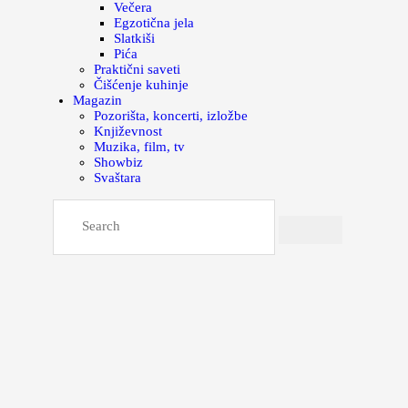
Večera
Egzotična jela
Slatkiši
Pića
Praktični saveti
Čišćenje kuhinje
Magazin
Pozorišta, koncerti, izložbe
Književnost
Muzika, film, tv
Showbiz
Svaštara