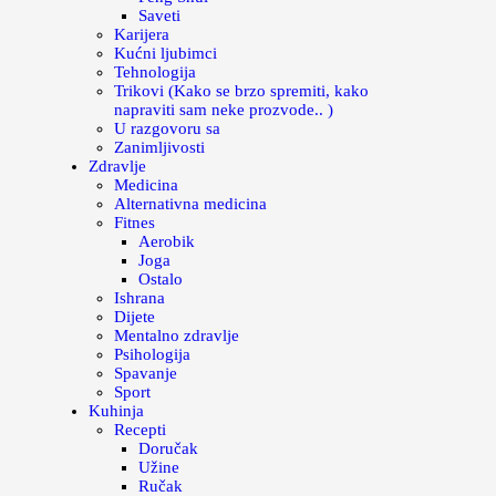
Saveti
Karijera
Kućni ljubimci
Tehnologija
Trikovi (Kako se brzo spremiti, kako
napraviti sam neke prozvode.. )
U razgovoru sa
Zanimljivosti
Zdravlje
Medicina
Alternativna medicina
Fitnes
Aerobik
Joga
Ostalo
Ishrana
Dijete
Mentalno zdravlje
Psihologija
Spavanje
Sport
Kuhinja
Recepti
Doručak
Užine
Ručak