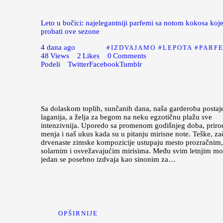
Leto u bočici: najelegantniji parfemi sa notom kokosa koje
probati ove sezone
4 dana ago
IZDVAJAMO
LEPOTA
PARF
48
Views
2
Likes
0
Comments
Podeli
Twitter
Facebook
Tumblr
Sa dolaskom toplih, sunčanih dana, naša garderoba postaj
laganija, a želja za begom na neku egzotičnu plažu sve
intenzivnija. Uporedo sa promenom godišnjeg doba, priro
menja i naš ukus kada su u pitanju mirisne note. Teške, za
drvenaste zimske kompozicije ustupaju mesto prozračnim,
solarnim i osvežavajućim mirisima. Među svim letnjim mo
jedan se posebno izdvaja kao sinonim za…
OPŠIRNIJE