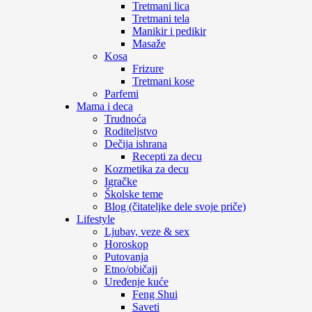
Tretmani lica
Tretmani tela
Manikir i pedikir
Masaže
Kosa
Frizure
Tretmani kose
Parfemi
Mama i deca
Trudnoća
Roditeljstvo
Dečija ishrana
Recepti za decu
Kozmetika za decu
Igračke
Školske teme
Blog (čitateljke dele svoje priče)
Lifestyle
Ljubav, veze & sex
Horoskop
Putovanja
Etno/običaji
Uređenje kuće
Feng Shui
Saveti