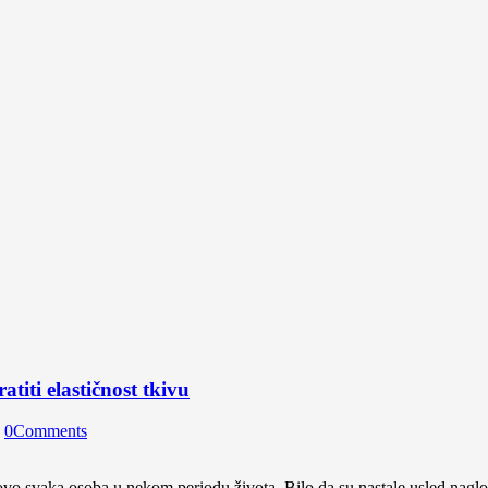
atiti elastičnost tkivu
0
Comments
o svaka osoba u nekom periodu života. Bilo da su nastale usled naglog ra