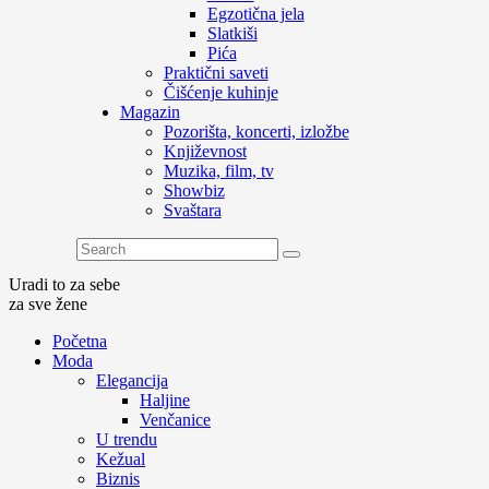
Egzotična jela
Slatkiši
Pića
Praktični saveti
Čišćenje kuhinje
Magazin
Pozorišta, koncerti, izložbe
Književnost
Muzika, film, tv
Showbiz
Svaštara
Uradi to za sebe
za sve žene
Početna
Moda
Elegancija
Haljine
Venčanice
U trendu
Kežual
Biznis