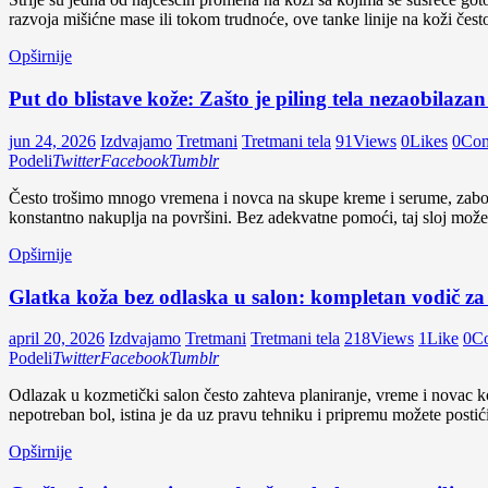
razvoja mišićne mase ili tokom trudnoće, ove tanke linije na koži čes
Opširnije
Put do blistave kože: Zašto je piling tela nezaobilazan
jun 24, 2026
Izdvajamo
Tretmani
Tretmani tela
91
Views
0
Likes
0
Co
Podeli
Twitter
Facebook
Tumblr
Često trošimo mnogo vremena i novca na skupe kreme i serume, zaboravl
konstantno nakuplja na površini. Bez adekvatne pomoći, taj sloj može 
Opširnije
Glatka koža bez odlaska u salon: kompletan vodič za 
april 20, 2026
Izdvajamo
Tretmani
Tretmani tela
218
Views
1
Like
0
C
Podeli
Twitter
Facebook
Tumblr
Odlazak u kozmetički salon često zahteva planiranje, vreme i novac k
nepotreban bol, istina je da uz pravu tehniku i pripremu možete posti
Opširnije