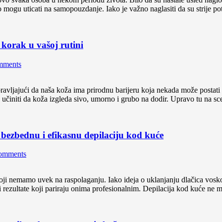
to mogu uticati na samopouzdanje. Iako je važno naglasiti da su strije 
 korak u vašoj rutini
mments
jajući da naša koža ima prirodnu barijeru koja nekada može postati pre
učiniti da koža izgleda sivo, umorno i grubo na dodir. Upravo tu na sc
bezbednu i efikasnu depilaciju kod kuće
omments
oji nemamo uvek na raspolaganju. Iako ideja o uklanjanju dlačica vosk
ći rezultate koji pariraju onima profesionalnim. Depilacija kod kuće ne