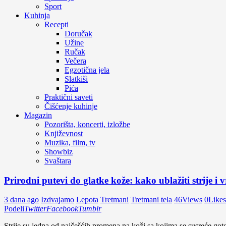
Sport
Kuhinja
Recepti
Doručak
Užine
Ručak
Večera
Egzotična jela
Slatkiši
Pića
Praktični saveti
Čišćenje kuhinje
Magazin
Pozorišta, koncerti, izložbe
Književnost
Muzika, film, tv
Showbiz
Svaštara
Prirodni putevi do glatke kože: kako ublažiti strije i vr
3 dana ago
Izdvajamo
Lepota
Tretmani
Tretmani tela
46
Views
0
Likes
Podeli
Twitter
Facebook
Tumblr
Strije su jedna od najčešćih promena na koži sa kojima se susreće gotov