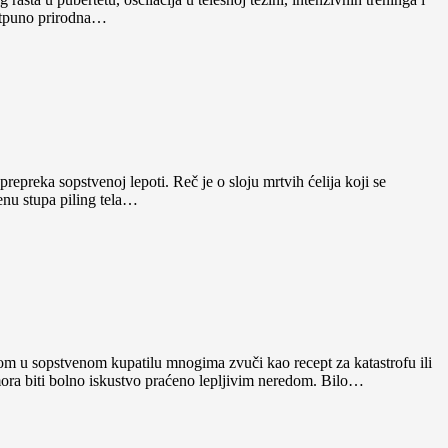
potpuno prirodna…
preka sopstvenoj lepoti. Reč je o sloju mrtvih ćelija koji se
enu stupa piling tela…
om u sopstvenom kupatilu mnogima zvuči kao recept za katastrofu ili
 mora biti bolno iskustvo praćeno lepljivim neredom. Bilo…