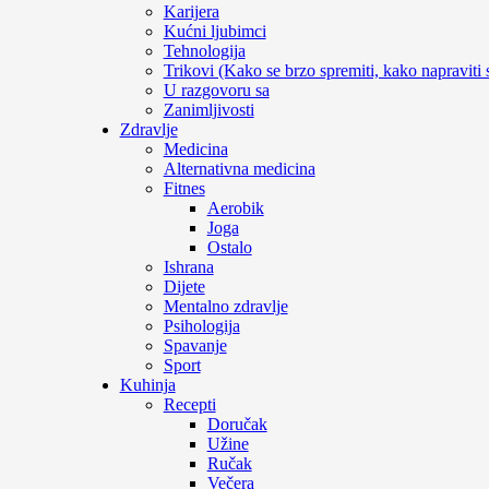
Karijera
Kućni ljubimci
Tehnologija
Trikovi (Kako se brzo spremiti, kako napraviti
U razgovoru sa
Zanimljivosti
Zdravlje
Medicina
Alternativna medicina
Fitnes
Aerobik
Joga
Ostalo
Ishrana
Dijete
Mentalno zdravlje
Psihologija
Spavanje
Sport
Kuhinja
Recepti
Doručak
Užine
Ručak
Večera