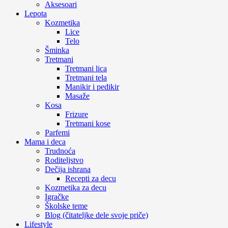
Aksesoari
Lepota
Kozmetika
Lice
Telo
Šminka
Tretmani
Tretmani lica
Tretmani tela
Manikir i pedikir
Masaže
Kosa
Frizure
Tretmani kose
Parfemi
Mama i deca
Trudnoća
Roditeljstvo
Dečija ishrana
Recepti za decu
Kozmetika za decu
Igračke
Školske teme
Blog (čitateljke dele svoje priče)
Lifestyle