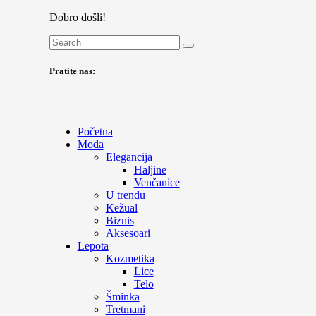
Dobro došli!
Pratite nas:
Početna
Moda
Elegancija
Haljine
Venčanice
U trendu
Kežual
Biznis
Aksesoari
Lepota
Kozmetika
Lice
Telo
Šminka
Tretmani