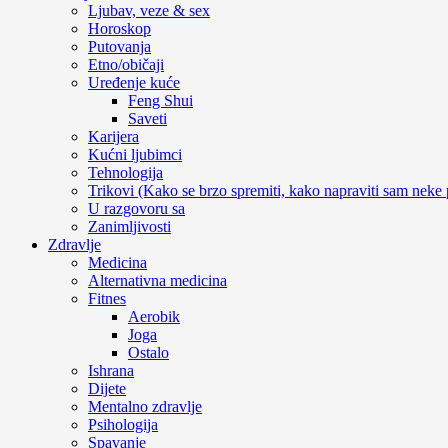
Ljubav, veze & sex
Horoskop
Putovanja
Etno/običaji
Uređenje kuće
Feng Shui
Saveti
Karijera
Kućni ljubimci
Tehnologija
Trikovi (Kako se brzo spremiti, kako napraviti sam neke 
U razgovoru sa
Zanimljivosti
Zdravlje
Medicina
Alternativna medicina
Fitnes
Aerobik
Joga
Ostalo
Ishrana
Dijete
Mentalno zdravlje
Psihologija
Spavanje