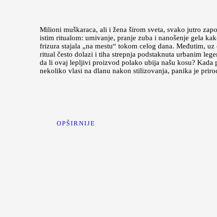
Milioni muškaraca, ali i žena širom sveta, svako jutro zap
istim ritualom: umivanje, pranje zuba i nanošenje gela kak
frizura stajala „na mestu“ tokom celog dana. Međutim, uz
ritual često dolazi i tiha strepnja podstaknuta urbanim le
da li ovaj lepljivi proizvod polako ubija našu kosu? Kada 
nekoliko vlasi na dlanu nakon stilizovanja, panika je pri
OPŠIRNIJE