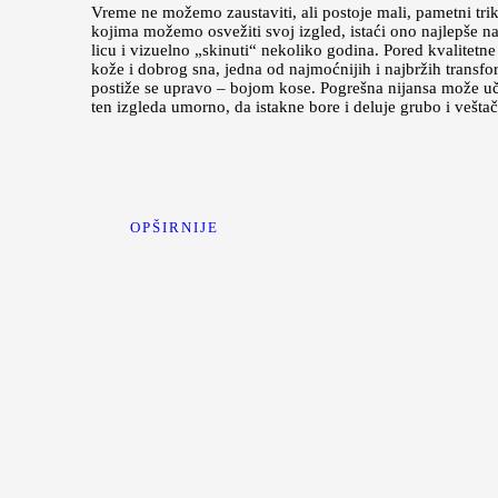
Vreme ne možemo zaustaviti, ali postoje mali, pametni tri
kojima možemo osvežiti svoj izgled, istaći ono najlepše n
licu i vizuelno „skinuti“ nekoliko godina. Pored kvalitetn
kože i dobrog sna, jedna od najmoćnijih i najbržih transfo
postiže se upravo – bojom kose. Pogrešna nijansa može uči
ten izgleda umorno, da istakne bore i deluje grubo i vešta
OPŠIRNIJE