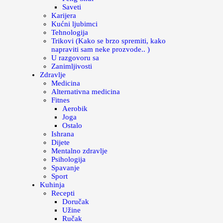
Saveti
Karijera
Kućni ljubimci
Tehnologija
Trikovi (Kako se brzo spremiti, kako
napraviti sam neke prozvode.. )
U razgovoru sa
Zanimljivosti
Zdravlje
Medicina
Alternativna medicina
Fitnes
Aerobik
Joga
Ostalo
Ishrana
Dijete
Mentalno zdravlje
Psihologija
Spavanje
Sport
Kuhinja
Recepti
Doručak
Užine
Ručak