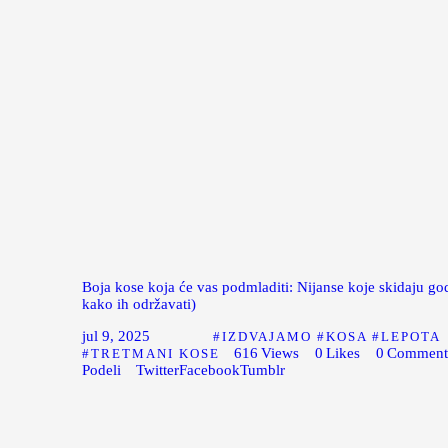
Boja kose koja će vas podmladiti: Nijanse koje skidaju god
kako ih održavati)
jul 9, 2025
IZDVAJAMO
KOSA
LEPOTA
616
Views
0
Likes
0
Comment
TRETMANI KOSE
Podeli
Twitter
Facebook
Tumblr