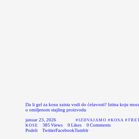
Da li gel za kosu zaista vodi do ćelavosti? Istina koju mora
o omiljenom stajling proizvodu
januar 23, 2026
IZDVAJAMO
KOSA
TRE
385
Views
0
Likes
0
Comments
KOSE
Podeli
Twitter
Facebook
Tumblr