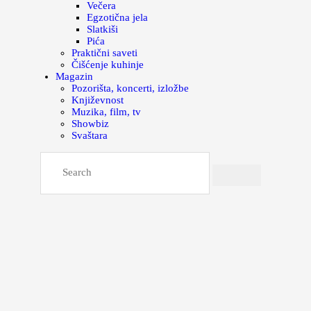
Večera
Egzotična jela
Slatkiši
Pića
Praktični saveti
Čišćenje kuhinje
Magazin
Pozorišta, koncerti, izložbe
Književnost
Muzika, film, tv
Showbiz
Svaštara