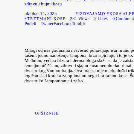
zdravu i bujnu kosu
oktobar 14, 2025
IZDVAJAMO
KOSA
LE
281
Views
2
Likes
0
Comment
TRETMANI KOSE
Podeli
Twitter
Facebook
Tumblr
Mnogi od nas godinama nesvesno ponavljaju istu rutinu p
tušem: jedno nanošenje šampona, brzo ispiranje, i to je to.
Međutim, većina frizera i dermatologa slaže se da je zaista
temeljno očišćenu, zdravu i sjajnu kosu neophodan ritual
dvostrukog šamponiranja. Ova praksa nije marketinški trik
logičan sled koraka za optimalnu negu i pripremu kose. Št
dvostruko šamponiranje i zašto…
OPŠIRNIJE