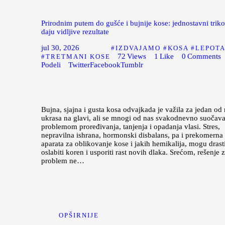
Prirodnim putem do gušće i bujnije kose: jednostavni triko
daju vidljive rezultate
jul 30, 2026
IZDVAJAMO
KOSA
LEPOTA
72
Views
1
Like
0
Comments
TRETMANI KOSE
Podeli
Twitter
Facebook
Tumblr
Bujna, sjajna i gusta kosa odvajkada je važila za jedan od 
ukrasa na glavi, ali se mnogi od nas svakodnevno suočava
problemom proređivanja, tanjenja i opadanja vlasi. Stres,
nepravilna ishrana, hormonski disbalans, pa i prekomerna
aparata za oblikovanje kose i jakih hemikalija, mogu drast
oslabiti koren i usporiti rast novih dlaka. Srećom, rešenje 
problem ne…
OPŠIRNIJE