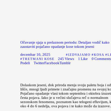
Očuvanje sjaja u prelaznom periodu: Detaljan vodič kako
zaustaviti pojačano opadanje kose tokom jeseni
decembar 10, 2025
IZDVAJAMO
KOSA
L
245
Views
1
Like
0
Comment
TRETMANI KOSE
Podeli
Twitter
Facebook
Tumblr
Dolaskom jeseni, dok priroda menja svoju paletu boja i o
lišće, mnogi ljudi primete i značajnu promenu na svojoj ko
Pojačano opadanje vlasi tokom septembra i oktobra izuzet
česta pojava. Iako je u većini slučajeva reč o normalnom
sezonskom fenomenu, poznatom kao telogeni efluvijum, ko
oko 4 do 6 nedelja, ova pojava i te kako može da izazov