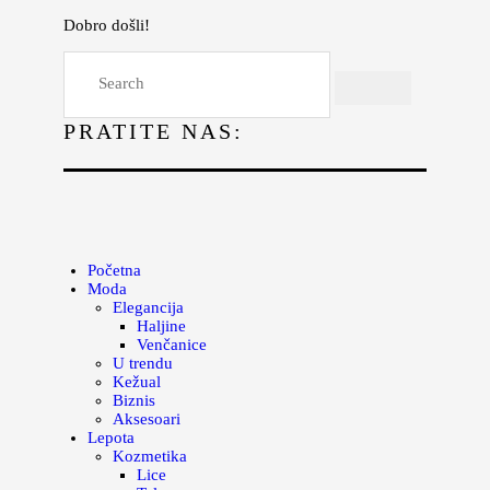
Dobro došli!
Početna
Moda
PRATITE NAS:
Lepota
Mama i deca
Lifestyle
Zdravlje
Početna
Moda
Kuhinja
Elegancija
Haljine
Magazin
Venčanice
U trendu
Kežual
Biznis
Aksesoari
Lepota
Kozmetika
Lice