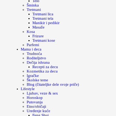
Telo
Šminka
Tretmani
Tretmani lica
Tretmani tela
Manikir i pedikir
Masaže
Kosa
Frizure
Tretmani kose
Parfemi
Mama i deca
Trudnoća
Roditeljstvo
Dečija ishrana
Recepti za decu
Kozmetika za decu
Igračke
Školske teme
Blog (čitateljke dele svoje priče)
Lifestyle
Ljubav, veze & sex
Horoskop
Putovanja
Etno/običaji
Uređenje kuće
Feng Shui