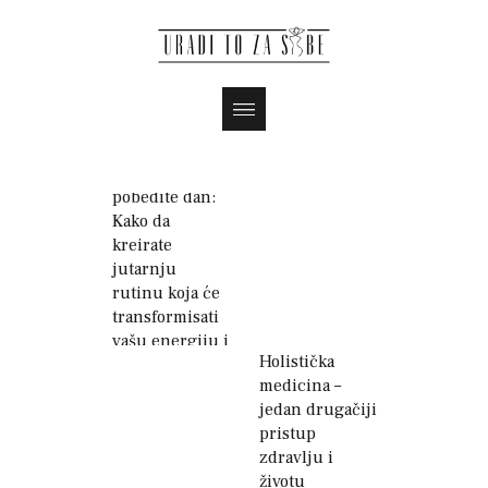
Pobedite jutro,
pobedite dan:
Kako da
kreirate
jutarnju
rutinu koja će
transformisati
vašu energiju i
Holistička
fokus
medicina –
jedan drugačiji
pristup
zdravlju i
životu