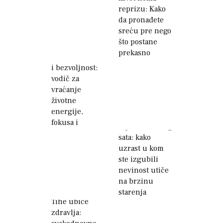
reprizu: Kako
da pronađete
sreću pre nego
što postane
Kako pobediti
prekasno
hronični umor
i bezvoljnost:
vodič za
vraćanje
životne
energije,
fokusa i
Tajna biološkog
kontrole nad
sata: kako
svakodnevicom
uzrast u kom
ste izgubili
nevinost utiče
na brzinu
starenja
Tihe ubice
organizma
zdravlja: