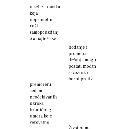
Tihi ubica vere
u sebe – navika
koja
neprimetno
ruši
samopouzdanj
e a najteže se
Kako svesno
uočava
hodanje i
promena
držanja mogu
postati moćan
saveznik u
Zašto ste stalno
borbi protiv
premoreni:
depresije
sedam
neočekivanih
uzroka
hroničnog
umora koje
verovatno
Život nema
ignorišete