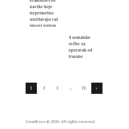
svakodnevne
navike koje
neprimetno
uništavaju vaš
imuni sistem
4 somatske
vežbe za
oporavak od
traume
Paginacija
PAGE
1
PAGE
2
PAGE
3
…
PAGE
26
>
članaka
JoomBooz
© 2026. All rights reserved.