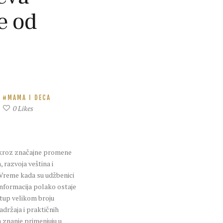
e od
MAMA I DECA
0
Likes
kroz značajne promene
, razvoja veština i
 Vreme kada su udžbenici
 informacija polako ostaje
stup velikom broju
sadržaja i praktičnih
 znanje primenjuju u