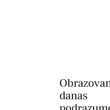
Obrazovan
danas
podrazum