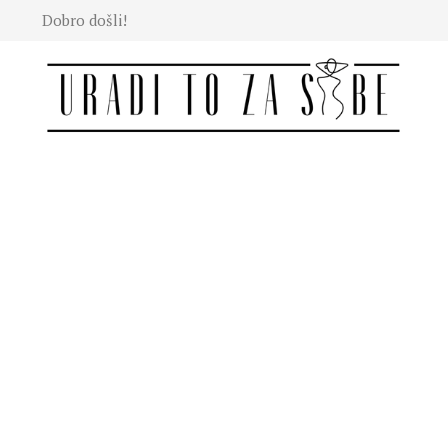
Dobro došli!
Moda
Lepota
Mama i
deca
Lifestyle
Zdravlje
Kuhinja
Magazin