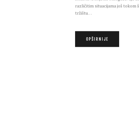
različitim situacijama još tokom
tržištu…
OPŠIRNIJE