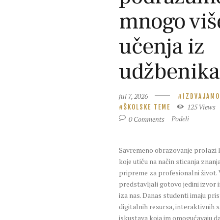
mnogo viš
učenja iz
udžbenika
jul 7, 2026
IZDVAJAMO
125
Views
ŠKOLSKE TEME
0
Comments
Podeli
Savremeno obrazovanje prolazi 
koje utiču na način sticanja znanja
pripreme za profesionalni život.
predstavljali gotovo jedini izvor
iza nas. Danas studenti imaju pri
digitalnih resursa, interaktivnih 
iskustava koja im omogućavaju da