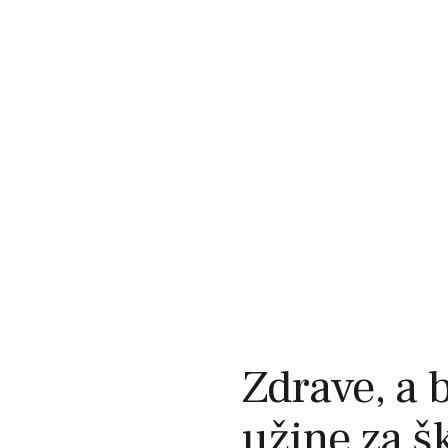
Zdrave, a 
užine za š