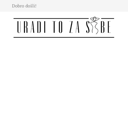
Dobro došli!
Moda
Lepota
Mama i
deca
Lifestyle
Zdravlje
Kuhinja
Magazin