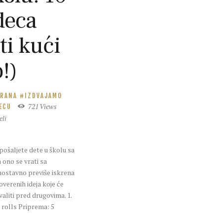
deca
ti kući
!)
HRANA
IZDVAJAMO
721
Views
ECU
eli
 pošaljete dete u školu sa
 ono se vrati sa
nostavno previše iskrena
overenih ideja koje će
valiti pred drugovima. 1.
 rolls Priprema: 5