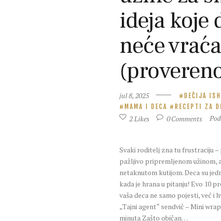
ideja koje 
neće vraća
(provereno
jul 8, 2025
DEČIJA IS
MAMA I DECA
RECEPTI ZA D
2
Likes
0
Comments
Pod
Svaki roditelj zna tu frustraciju –
pažljivo pripremljenom užinom, a
netaknutom kutijom. Deca su jed
kada je hrana u pitanju! Evo 10 pr
vaša deca ne samo pojesti, već i h
„Tajni agent“ sendvič – Mini wrap
minuta Zašto običan…