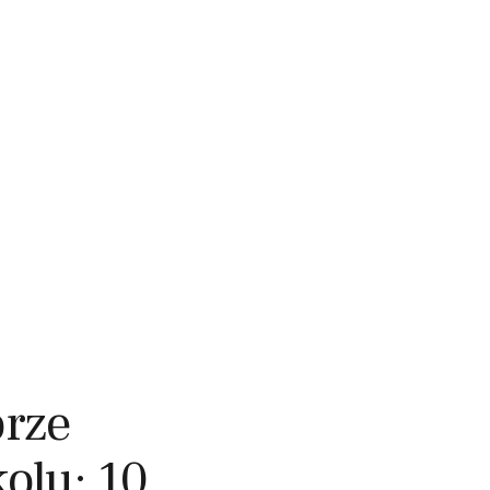
brze
kolu: 10