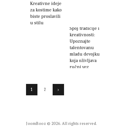
Kreativne ideje
za kostime kako
biste proslavili
u stilu
Spoj tradicije i
kreativnosti:
Upoznajte
talentovanu
mladu devojku
koja oživljava
ručni vez
Paginacija
PAGE
1
PAGE
2
>
članaka
JoomBooz
© 2026. All rights reserved.