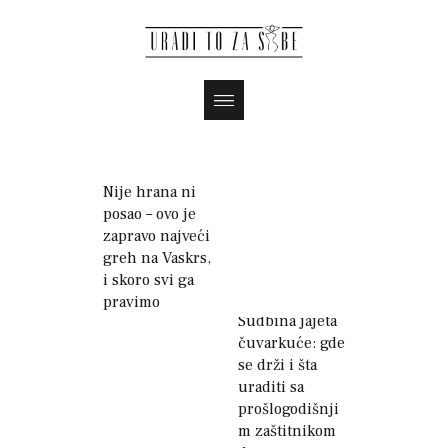
Magazin
Nije hrana ni
posao – ovo je
zapravo najveći
greh na Vaskrs,
i skoro svi ga
pravimo
Sudbina jajeta
čuvarkuće: gde
se drži i šta
uraditi sa
prošlogodišnji
m zaštitnikom