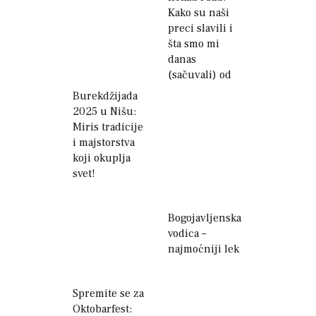
Kako su naši
preci slavili i
šta smo mi
danas
(sačuvali) od
toga?
Burekdžijada
2025 u Nišu:
Miris tradicije
i majstorstva
koji okuplja
svet!
Bogojavljenska
vodica –
najmoćniji lek
Spremite se za
Oktobarfest: