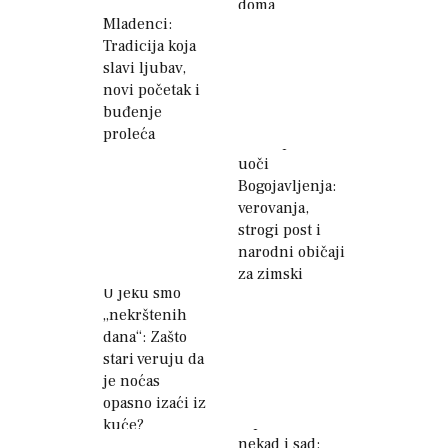
doma
Mladenci:
Tradicija koja
slavi ljubav,
novi početak i
buđenje
proleća
Veliki praznik
uoči
Bogojavljenja:
verovanja,
strogi post i
narodni običaji
za zimski
U jeku smo
Krstovdan
„nekrštenih
dana“: Zašto
stari veruju da
je noćas
opasno izaći iz
Srpska slava
kuće?
nekad i sad: