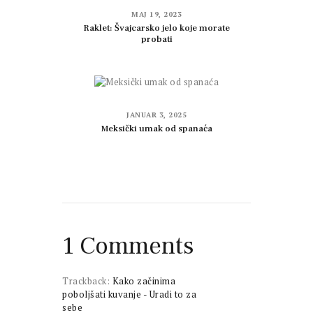
MAJ 19, 2023
Raklet: Švajcarsko jelo koje morate
probati
JANUAR 3, 2025
Meksički umak od spanaća
1 Comments
Trackback:
Kako začinima
poboljšati kuvanje - Uradi to za
sebe