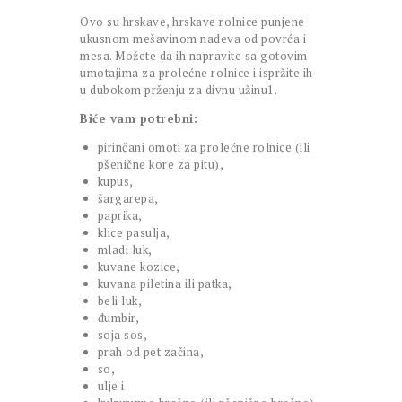
Ovo su hrskave, hrskave rolnice punjene
ukusnom mešavinom nadeva od povrća i
mesa. Možete da ih napravite sa gotovim
umotajima za prolećne rolnice i ispržite ih
u dubokom prženju za divnu užinu1.
Biće vam potrebni:
pirinčani omoti za prolećne rolnice (ili
pšenične kore za pitu),
kupus,
šargarepa,
paprika,
klice pasulja,
mladi luk,
kuvane kozice,
kuvana piletina ili patka,
beli luk,
đumbir,
soja sos,
prah od pet začina,
so,
ulje i