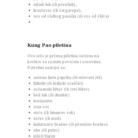
mladi luk (ili praziluk),
krastavac (ili šargarepa),
sos od slatkog pasulja (ili sos od šljiva)
Kung Pao piletina
Ovo jelo je pržena piletina isečena na
kockice sa raznim povrćem i sosevima.
Potrebni sastojci su:
sušena ljuta paprika (ili mleveni čili)
kikiriki (ili indijski oraščići)
sečuanski biber (ili crni biber)
beli luk (ili đumbir)
korijander
soja sos
sirće (ili limunov sok)
šećer (ili med)
kukuruzno brašno (ili pšenično brašno)
ulje (ili puter)
pileći bujon