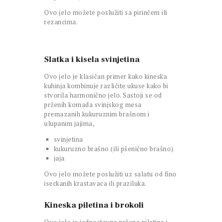
Ovo jelo možete poslužiti sa pirinčem ili
rezancima.
Slatka i kisela svinjetina
Ovo jelo je klasičan primer kako kineska
kuhinja kombinuje različite ukuse kako bi
stvorila harmonično jelo. Sastoji se od
prženih komada svinjskog mesa
premazanih kukuruznim brašnom i
ulupanim jajima,
svinjetina
kukuruzno brašno (ili pšenično brašno)
jaja
Ovo jelo možete poslužiti uz salatu od fino
iseckanih krastavaca ili praziluka.
Kineska piletina i brokoli