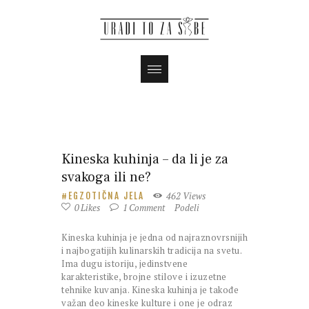
Kineska kuhinja – da li je za
svakoga ili ne?
462
Views
EGZOTIČNA JELA
0
Likes
1
Comment
Podeli
Kineska kuhinja je jedna od najraznovrsnijih
i najbogatijih kulinarskih tradicija na svetu.
Ima dugu istoriju, jedinstvene
karakteristike, brojne stilove i izuzetne
tehnike kuvanja. Kineska kuhinja je takođe
važan deo kineske kulture i one je odraz