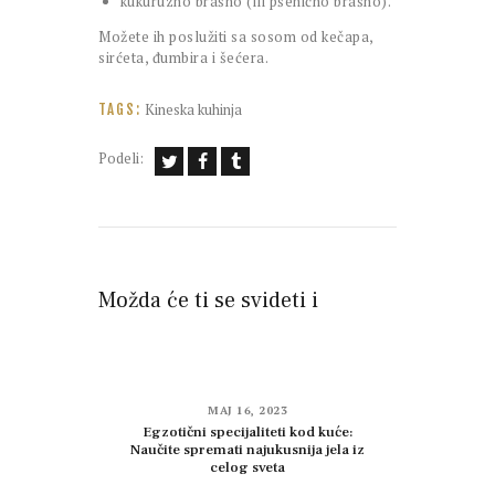
kukuruzno brašno (ili pšenično brašno).
Možete ih poslužiti sa sosom od kečapa,
sirćeta, đumbira i šećera.
Kineska kuhinja
TAGS:
Podeli:
Možda će ti se svideti i
MAJ 16, 2023
Egzotični specijaliteti kod kuće:
Naučite spremati najukusnija jela iz
celog sveta