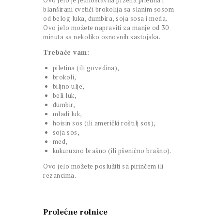
Ovo jelo je jednostavna pržena piletina i
blanširani cvetići brokolija sa slanim sosom
od belog luka, đumbira, soja sosa i meda.
Ovo jelo možete napraviti za manje od 30
minuta sa nekoliko osnovnih sastojaka.
Trebaće vam:
piletina (ili govedina),
brokoli,
biljno ulje,
beli luk,
đumbir,
mladi luk,
hoisin sos (ili američki roštilj sos),
soja sos,
med,
kukuruzno brašno (ili pšenično brašno).
Ovo jelo možete poslužiti sa pirinčem ili
rezancima.
Prolećne rolnice