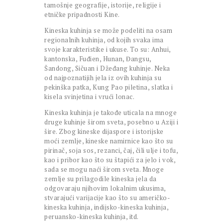
tamošnje geografije, istorije, religije i
etničke pripadnosti Kine.
Kineska kuhinja se može podeliti na osam
regionalnih kuhinja, od kojih svaka ima
svoje karakteristike i ukuse. To su: Anhui,
kantonska, Fuđien, Hunan, Đangsu,
Šandong, Sičuan i Džeđang kuhinje. Neka
od najpoznatijih jela iz ovih kuhinja su
pekinška patka, Kung Pao piletina, slatka i
kisela svinjetina i vrući lonac.
Kineska kuhinja je takođe uticala na mnoge
druge kuhinje širom sveta, posebno u Aziji i
šire. Zbog kineske dijaspore i istorijske
moći zemlje, kineske namirnice kao što su
pirinač, soja sos, rezanci, čaj, čili ulje i tofu,
kao i pribor kao što su štapići za jelo i vok,
sada se mogu naći širom sveta. Mnoge
zemlje su prilagodile kineska jela da
odgovaraju njihovim lokalnim ukusima,
stvarajući varijacije kao što su američko-
kineska kuhinja, indijsko-kineska kuhinja,
peruansko-kineska kuhinja, itd.