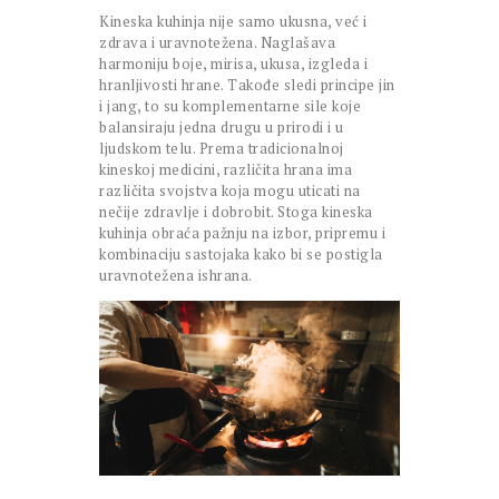
Kineska kuhinja nije samo ukusna, već i
zdrava i uravnotežena. Naglašava
harmoniju boje, mirisa, ukusa, izgleda i
hranljivosti hrane. Takođe sledi principe jin
i jang, to su komplementarne sile koje
balansiraju jedna drugu u prirodi i u
ljudskom telu. Prema tradicionalnoj
kineskoj medicini, različita hrana ima
različita svojstva koja mogu uticati na
nečije zdravlje i dobrobit. Stoga kineska
kuhinja obraća pažnju na izbor, pripremu i
kombinaciju sastojaka kako bi se postigla
uravnotežena ishrana.