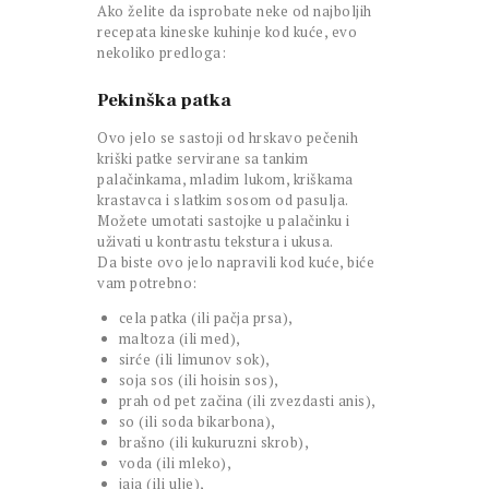
Ako želite da isprobate neke od najboljih
recepata kineske kuhinje kod kuće, evo
nekoliko predloga:
Pekinška patka
Ovo jelo se sastoji od hrskavo pečenih
kriški patke servirane sa tankim
palačinkama, mladim lukom, kriškama
krastavca i slatkim sosom od pasulja.
Možete umotati sastojke u palačinku i
uživati u kontrastu tekstura i ukusa.
Da biste ovo jelo napravili kod kuće, biće
vam potrebno:
cela patka (ili pačja prsa),
maltoza (ili med),
sirće (ili limunov sok),
soja sos (ili hoisin sos),
prah od pet začina (ili zvezdasti anis),
so (ili soda bikarbona),
brašno (ili kukuruzni skrob),
voda (ili mleko),
jaja (ili ulje),