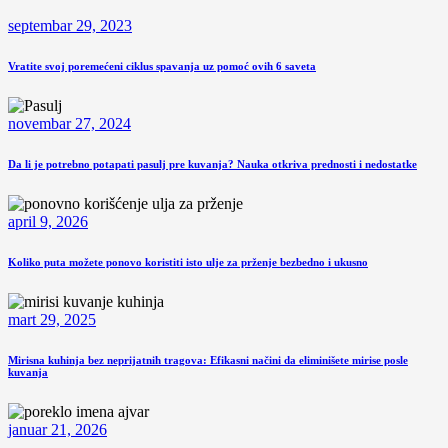
septembar 29, 2023
Vratite svoj poremećeni ciklus spavanja uz pomoć ovih 6 saveta
novembar 27, 2024
Da li je potrebno potapati pasulj pre kuvanja? Nauka otkriva prednosti i nedostatke
april 9, 2026
Koliko puta možete ponovo koristiti isto ulje za prženje bezbedno i ukusno
mart 29, 2025
Mirisna kuhinja bez neprijatnih tragova: Efikasni načini da eliminišete mirise posle
kuvanja
januar 21, 2026