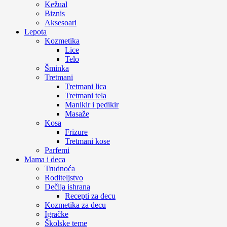
Kežual
Biznis
Aksesoari
Lepota
Kozmetika
Lice
Telo
Šminka
Tretmani
Tretmani lica
Tretmani tela
Manikir i pedikir
Masaže
Kosa
Frizure
Tretmani kose
Parfemi
Mama i deca
Trudnoća
Roditeljstvo
Dečija ishrana
Recepti za decu
Kozmetika za decu
Igračke
Školske teme