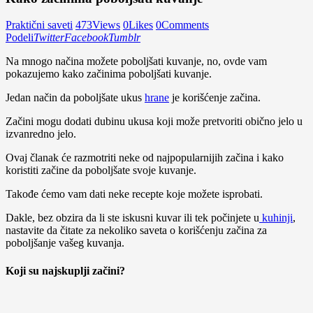
Praktični saveti
473
Views
0
Likes
0
Comments
Podeli
Twitter
Facebook
Tumblr
Na mnogo načina možete poboljšati kuvanje, no, ovde vam
pokazujemo kako začinima poboljšati kuvanje.
Jedan način da poboljšate ukus
hrane
je korišćenje začina.
Začini mogu dodati dubinu ukusa koji može pretvoriti obično jelo u
izvanredno jelo.
Ovaj članak će razmotriti neke od najpopularnijih začina i kako
koristiti začine da poboljšate svoje kuvanje.
Takođe ćemo vam dati neke recepte koje možete isprobati.
Dakle, bez obzira da li ste iskusni kuvar ili tek počinjete u
kuhinji
,
nastavite da čitate za nekoliko saveta o korišćenju začina za
poboljšanje vašeg kuvanja.
Koji su najskuplji začini?