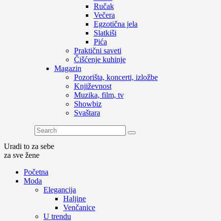
Ručak
Večera
Egzotična jela
Slatkiši
Pića
Praktični saveti
Čišćenje kuhinje
Magazin
Pozorišta, koncerti, izložbe
Književnost
Muzika, film, tv
Showbiz
Svaštara
Uradi to za sebe
za sve žene
Početna
Moda
Elegancija
Haljine
Venčanice
U trendu