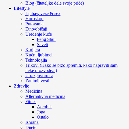
Blog (čitateljke dele svoje priče)
Lifestyle
Ljubav, veze & sex
Horoskop
Putovanja
Etno/običaji
Uređenje kuće
Feng Shui
Saveti
Karijera
Kućni ljubimci
Tehnologija
Trikovi (Kako se brzo spremiti, kako napraviti sam
neke prozvode.. )
U razgovoru sa
Zanimljivosti
Zdravlje
Medicina
Alternativna medicina
Fitnes
Aerobik
Joga
Ostalo
Ishrana
Dijete