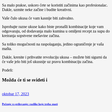
Sa malo prakse, uskoro ćete se koristiti začinima kao profesionalac.
Dakle, uzmite neke začine i budite kreativni.
Vaše čulo ukusa će vam kasnije biti zahvalno.
Isprobajte razne ukuse kako biste pronašli kombinacije koje vam
odgovaraju, od dodavanja malo kumina u omiljeni recept za supu do
kreiranja sopstvene mešavine začina.
Sa toliko mogućnosti na raspolaganju, jedino ograničenje je vaša
mašta.
Dakle, krenite i prihvatite revoluciju ukusa – možete biti sigurni da
će vaše jelo biti još ukusnije uz pravu kombinaciju začina.
Podeli:
Možda će ti se svideti i
oktobar 17, 2023
Pečenje vs grilovanje: razlike koje treba znati