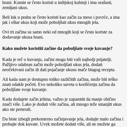
hrani. Kumin se često koristi u indijskoj kuhinji i ima orašasti,
zemljani ukus.
Beli luk u prahu se često koristi kao začin za meso i povrće, a ima
jak i oštar ukus koji može poboljšati ukus mnogih jela.
Ovi tri začina su samo neki od mnogih koji se često koriste za
dodavanje ukusa hrani.
Kako možete koristiti začine da poboljšate svoje kuvanje?
Kada je reč o kuvanju, začini mogu biti vaši najbolji prijatelji.
Pažljivo odabran začin može poboljšati ukus jela, dodati
neočekivani začin ili dati pojačanje ukusu inače blagog recepta.
Ali kada nam je dostupno toliko različitih začina, može biti teško
znati odakle početi. Evo nekoliko saveta o korišćenju začina da
poboljšate svoje kuvanje.
Kada dodajete začin jelima, važno je zapamtiti da manje obično
znači više. Lako je dodati više začina, ali mnogo teže smanjiti ukus
ako ste preterali.
Da biste izbegli prekomerno začinjavanje jela, dodajte malo začina i
probajte dok kuvate. Uvek možete dodati više, ali ne možete ga