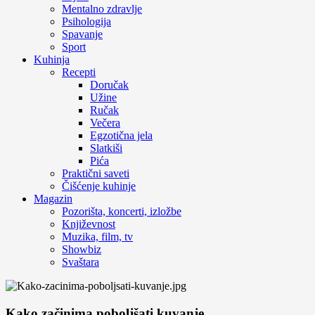
Mentalno zdravlje
Psihologija
Spavanje
Sport
Kuhinja
Recepti
Doručak
Užine
Ručak
Večera
Egzotična jela
Slatkiši
Pića
Praktični saveti
Čišćenje kuhinje
Magazin
Pozorišta, koncerti, izložbe
Književnost
Muzika, film, tv
Showbiz
Svaštara
Kako začinima poboljšati kuvanje