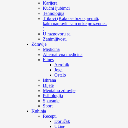
Karijera
Kućni ljubimci
Tehnologija
Trikovi (Kako se brzo spremiti,
kako napraviti sam neke prozvode..
)
U razgovoru sa
Zanimljivosti
Zdravlje
Medicina
Alternativna medicina
Fitnes
Aerobik
Joga
Ostalo
Ishrana
Dijete
Mentalno zdravlje
Psihologija
Spavanje
Sport
Kuhinja
Recepti
Doručak
Užine