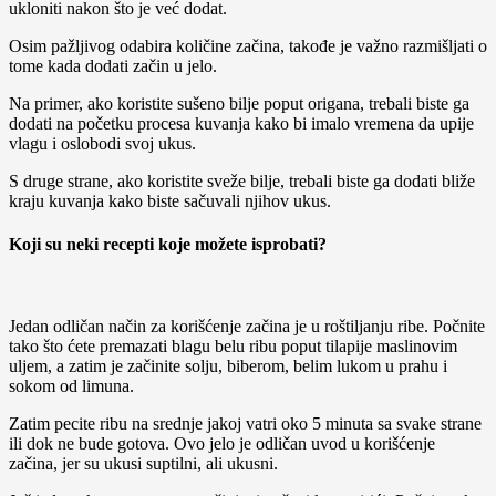
ukloniti nakon što je već dodat.
Osim pažljivog odabira količine začina, takođe je važno razmišljati o
tome kada dodati začin u jelo.
Na primer, ako koristite sušeno bilje poput origana, trebali biste ga
dodati na početku procesa kuvanja kako bi imalo vremena da upije
vlagu i oslobodi svoj ukus.
S druge strane, ako koristite sveže bilje, trebali biste ga dodati bliže
kraju kuvanja kako biste sačuvali njihov ukus.
Koji su neki recepti koje možete isprobati?
Jedan odličan način za korišćenje začina je u roštiljanju ribe. Počnite
tako što ćete premazati blagu belu ribu poput tilapije maslinovim
uljem, a zatim je začinite solju, biberom, belim lukom u prahu i
sokom od limuna.
Zatim pecite ribu na srednje jakoj vatri oko 5 minuta sa svake strane
ili dok ne bude gotova. Ovo jelo je odličan uvod u korišćenje
začina, jer su ukusi suptilni, ali ukusni.