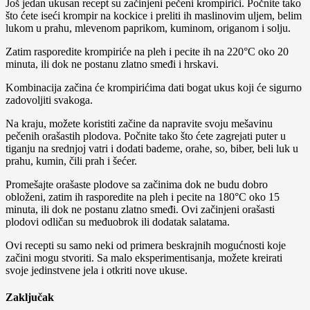
Još jedan ukusan recept su začinjeni pečeni krompirići. Počnite tako
što ćete iseći krompir na kockice i preliti ih maslinovim uljem, belim
lukom u prahu, mlevenom paprikom, kuminom, origanom i solju.
Zatim rasporedite krompiriće na pleh i pecite ih na 220°C oko 20
minuta, ili dok ne postanu zlatno smeđi i hrskavi.
Kombinacija začina će krompirićima dati bogat ukus koji će sigurno
zadovoljiti svakoga.
Na kraju, možete koristiti začine da napravite svoju mešavinu
pečenih orašastih plodova. Počnite tako što ćete zagrejati puter u
tiganju na srednjoj vatri i dodati bademe, orahe, so, biber, beli luk u
prahu, kumin, čili prah i šećer.
Promešajte orašaste plodove sa začinima dok ne budu dobro
obloženi, zatim ih rasporedite na pleh i pecite na 180°C oko 15
minuta, ili dok ne postanu zlatno smeđi. Ovi začinjeni orašasti
plodovi odličan su međuobrok ili dodatak salatama.
Ovi recepti su samo neki od primera beskrajnih mogućnosti koje
začini mogu stvoriti. Sa malo eksperimentisanja, možete kreirati
svoje jedinstvene jela i otkriti nove ukuse.
Zaključak