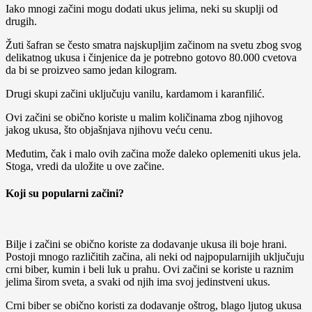
Iako mnogi začini mogu dodati ukus jelima, neki su skuplji od
drugih.
Žuti šafran se često smatra najskupljim začinom na svetu zbog svog
delikatnog ukusa i činjenice da je potrebno gotovo 80.000 cvetova
da bi se proizveo samo jedan kilogram.
Drugi skupi začini uključuju vanilu, kardamom i karanfilić.
Ovi začini se obično koriste u malim količinama zbog njihovog
jakog ukusa, što objašnjava njihovu veću cenu.
Međutim, čak i malo ovih začina može daleko oplemeniti ukus jela.
Stoga, vredi da uložite u ove začine.
Koji su popularni začini?
Bilje i začini se obično koriste za dodavanje ukusa ili boje hrani.
Postoji mnogo različitih začina, ali neki od najpopularnijih uključuju
crni biber, kumin i beli luk u prahu. Ovi začini se koriste u raznim
jelima širom sveta, a svaki od njih ima svoj jedinstveni ukus.
Crni biber se obično koristi za dodavanje oštrog, blago ljutog ukusa