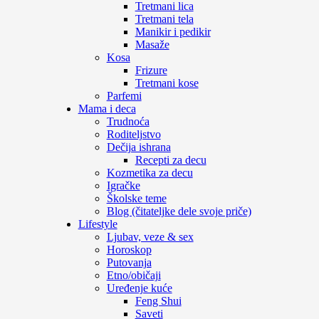
Tretmani lica
Tretmani tela
Manikir i pedikir
Masaže
Kosa
Frizure
Tretmani kose
Parfemi
Mama i deca
Trudnoća
Roditeljstvo
Dečija ishrana
Recepti za decu
Kozmetika za decu
Igračke
Školske teme
Blog (čitateljke dele svoje priče)
Lifestyle
Ljubav, veze & sex
Horoskop
Putovanja
Etno/običaji
Uređenje kuće
Feng Shui
Saveti