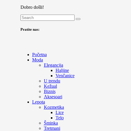
Dobro došli!
Pratite nas:
Početna
Moda
Elegancija
Haljine
Venčanice
U trendu
Kežual
Biznis
Aksesoari
Lepota
Kozmetika
Lice
Telo
Šminka
Tretmani