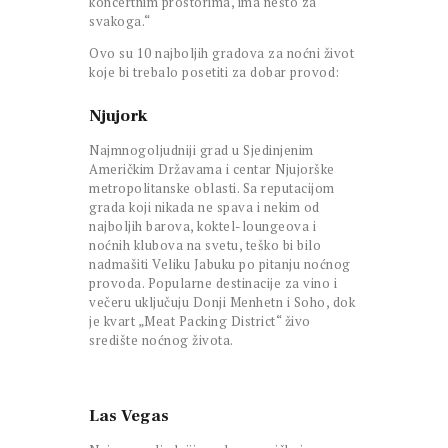
koncertnim prostorima, ima nešto za
svakoga.“
Ovo su 10 najboljih gradova za noćni život
koje bi trebalo posetiti za dobar provod:
Njujork
Najmnogoljudniji grad u Sjedinjenim
Američkim Državama i centar Njujorške
metropolitanske oblasti. Sa reputacijom
grada koji nikada ne spava i nekim od
najboljih barova, koktel-loungeova i
noćnih klubova na svetu, teško bi bilo
nadmašiti Veliku Jabuku po pitanju noćnog
provoda. Popularne destinacije za vino i
večeru uključuju Donji Menhetn i Soho, dok
je kvart „Meat Packing District“ živo
središte noćnog života.
Las Vegas