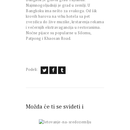
Najmnogoljudniji je grad u zemlji. U
Bangkoku ima nešto za svakoga. Od šik
krovih barova na vrhu hotela sa pet
zvezdica do žive muzike, krstarenja rekama
i večernjih ekstravagancija u restoranima.
Noćne pijace su popularne u Silomu,
Patpong i Khaosan Road.
Podeli:
Možda će ti se svideti i