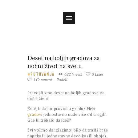
Deset najboljih gradova za
noćni život na svetu
622
Views
0
Likes
PUTOVANJA
1
Comment
Podeli
Izdvojili smo deset najboljih gradova za
noćni život.
Želiš li dobar provod u gradu? Neki
gradovi
jednostavno nude više od drugih.
Gde bi trebalo da ideš?
Svi volimo da izlazimo; bilo da tražiš brze
napitke ili jednostavne devojke (ili oboje),