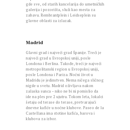
gde sve, od starih kancelarija do umetničkih
galerija i pozorišta, služi kao mesta za
zabavu. Rembrantplein i Leidseplein su
glavne oblasti za izlazak.
Madrid
Glavni grad i najveći grad Španije. Treći je
najveći grad u Evropskoj uniji, posle
Londona i Berlina. Takođe, treći je najveći
metropolitanski region u Evropskoj uniji,
posle Londona i Pariza. Noćni život u
Madridu je jedinstven. Nema ničega sličnog
nigde u svetu. Madrid oživljava nakon
zalaska sunca – niko ne bi ni pomislio da
ide na ples pre 2 ujutru. Tokom leta, lokalci
šetaju od terase do terase, pretvarajući
dnevne kafiće u noćne klubove. Paseo de la
Castellana ima stotine kafića, barova i
klubova za izbor.