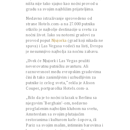
ništa nije tako sjajno kao noćni provod u
gradu sa svojim najbližim prijateljima.
Nedavno istraživanje sprovedeno od
strane Hotels.com-a na 27.000 putnika
otkrilo je najbolje destinacije u svetu za
noćni život. Iako su notorni gradovi za
provod poput
Njujorka
(grad koji nikada ne
spava) i Las Vegasa vodeći na listi, Evropa
je nesumnjivo najbolja za noćnu zabavu.
„Uvek će Njujork i Las Vegas pružiti
neverovatnu putničku avanturu. Ali
raznovrsnost među evropskim gradovima
čini ih tako zanimljivim i uzbudljivim za
putnike iz celog sveta,“ rekla je Alison
Couper, portparolka Hotels.com-a.
„Bilo da je to noćni izlazak u Berlinu sa
njegovim ‘Berghain’-om, nedavno
proglašenim najboljim klubom na svetu,
Amsterdam sa svojim plutajućim
restoranima i kulturom kafe-šopova, ili
Pariz sa svojim malim, intimnim barovima i