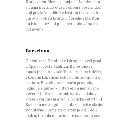
Kraljevstvu. Nema sumnje da London ima
živahni noćni život, sa Sohom i Vest Endom
koji privlače ljubitelje koktela i luksuznih
barova, dok su kvartovi Šoredič i Dalston
na istoku poznati po super klubovima i di-
džejevima.
Barselona
Glavni grad Katalonije i drugi najveći grad
u Španiji, posle Madrida. Barselona je
danas jedan od vodećih svetskih turističkih,
ekonomskih, sajamskih i kulturno-sportskih
centara. Bez obzira na način provoda,
jedno je sigurno – u Barseloni nema rane
večeri. Odlični restorani, barovi i klubovi
krase ovaj šareni grad, a Gotička četvrt i El
Raval su mesta gde se nalazi najviše akcije.
Popularno vreme za izlazak je od 3 do 7
ujutru, tako da ne računajte na mnogo sna.