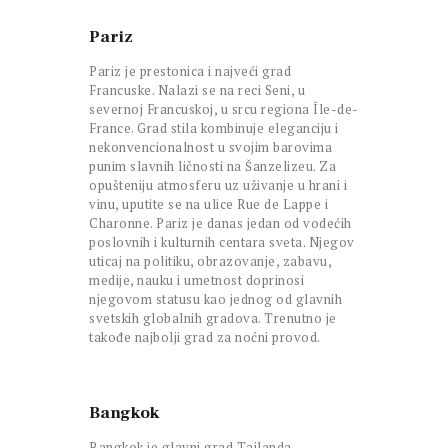
Pariz
Pariz je prestonica i najveći grad
Francuske. Nalazi se na reci Seni, u
severnoj Francuskoj, u srcu regiona Île-de-
France. Grad stila kombinuje eleganciju i
nekonvencionalnost u svojim barovima
punim slavnih ličnosti na Šanzelizeu. Za
opušteniju atmosferu uz uživanje u hrani i
vinu, uputite se na ulice Rue de Lappe i
Charonne. Pariz je danas jedan od vodećih
poslovnih i kulturnih centara sveta. Njegov
uticaj na politiku, obrazovanje, zabavu,
medije, nauku i umetnost doprinosi
njegovom statusu kao jednog od glavnih
svetskih globalnih gradova. Trenutno je
takođe najbolji grad za noćni provod.
Bangkok
Bangkok je glavni grad Tajlanda.