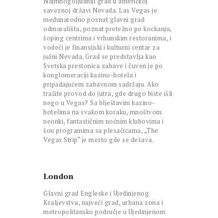
Najmnogoljudniji grad u američkoj
saveznoj državi Nevada. Las Vegas je
međunarodno poznat glavni grad
odmarališta, poznat pretežno po kockanju,
šoping centrima i vrhunskim restoranima, i
vodeći je finansijski i kulturni centar za
južni Nevada. Grad se predstavlja kao
Svetska prestonica zabave i čuven je po
konglomeraciji kazino-hotela i
pripadajućem zabavnom sadržaju. Ako
tražite provod do jutra, gde drugo biste išli
nego u Vegas? Sa blještavim kazino-
hotelima na svakom koraku, mnoštvom
neonki, fantastičnim noćnim klubovima i
šou programima sa plesačicama, „The
Vegas Strip“ je mesto gde se dešava.
London
Glavni grad Engleske i Ujedinjenog
Kraljevstva, najveći grad, urbana zona i
metropolitansko područje u Ujedinjenom