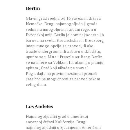
Berlin
Glavni grad i jedna od 16 saveznih država
Nemačke. Drugi najmnogoljudniji grad i
sedmi najmnogoljudniji urbani region u
Evropskoj uniji. Berlin je dom najmodernijih
barova na svetu. Friedrichshain i Kreuzberg
imaju mnogo opcija za provod, ili ako
tražite underground ili zabavu u skladištu,
uputite se u Mitte i Prenzlauer Berg. Berlin
se nadmeće sa Velikom Jabukom po pitanju
epiteta „Grad koji nikada ne spava“.
Pogledajte na pravim mestima i pronaći
ćete brojne mogućnosti za provod tokom
celog dana.
Los Anđeles
Najmnogoljudniji grad u američkoj
saveznoj državi Kalifornija. Drugi
najmnogoljudniji u Sjedinjenim Američkim