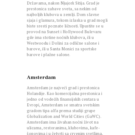
Državama, nakon Njujork Sitija. Grad je
prestonica zabave sveta, sa nekim od
najboljih klubova u zemlji. Dom slavne
sjaja i glamura, tokom izlaska u grad mogli
biste sresti poznate ličnosti. Upustite se u
provod na Sunset i Hollywood Bulevaru
gde ima stotine noćnih klubova, ili u
Westwoodu i Dolini za odlične salone i
barove, ili u Santa Monici za sportske
barove i plažne salone.
Amsterdam
Amsterdam je najveći grad i prestonica
Holandije. Kao komercijalna prestonica i
jedno od vodećih finansijskih centara u
Evropi, Amsterdam se smatra svetskim
gradom tipa alfa prema studiji grupe
Globalization and World Cities (GaWC).
Amsterdam ima živahan noćni život na
ulicama, restoranima, klubovima, kafe-
šopovima i u četvrti sa crvenim svetlima,