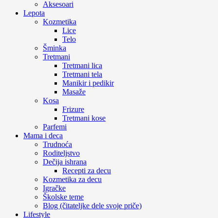
Aksesoari
Lepota
Kozmetika
Lice
Telo
Šminka
Tretmani
Tretmani lica
Tretmani tela
Manikir i pedikir
Masaže
Kosa
Frizure
Tretmani kose
Parfemi
Mama i deca
Trudnoća
Roditeljstvo
Dečija ishrana
Recepti za decu
Kozmetika za decu
Igračke
Školske teme
Blog (čitateljke dele svoje priče)
Lifestyle