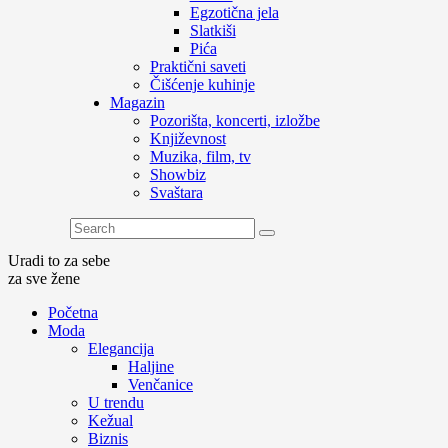
Egzotična jela
Slatkiši
Pića
Praktični saveti
Čišćenje kuhinje
Magazin
Pozorišta, koncerti, izložbe
Književnost
Muzika, film, tv
Showbiz
Svaštara
Uradi to za sebe
za sve žene
Početna
Moda
Elegancija
Haljine
Venčanice
U trendu
Kežual
Biznis