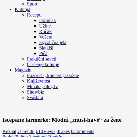
Sport
Kuhinja
Recepti
Doručak
Užine
Ručak
Večera
Egzotična jela
Slatkiši
Pića
Praktični saveti
Čišćenje kuhinje
Magazin
Pozorišta, koncerti, izložbe
Književnost
Muzika, film, tv
Showbiz
Svaštara
Iscepane farmerke: Modni „must-have“ za žene
Kežual
U trendu
610
Views
0
Likes
0
Comments
Podeli
Twitter
Facebook
Tumblr