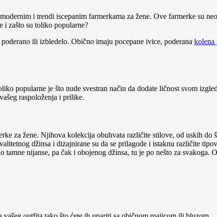
 modernim i trendi iscepanim farmerkama za žene. Ove farmerke su ne
e i zašto su toliko popularne?
o, poderano ili izbledelo. Obično imaju pocepane ivice, poderana
kolena
liko popularne je što nude svestran način da dodate ličnost svom izgled
vašeg raspoloženja i prilike.
rke za žene. Njihova kolekcija obuhvata različite stilove, od uskih do 
itetnog džinsa i dizajnirane su da se prilagode i istaknu različite tipov
o tamne nijanse, pa čak i obojenog džinsa, tu je po nešto za svakoga. O
vašeg outfita tako što ćete ih upariti sa običnom majicom ili bluzom.