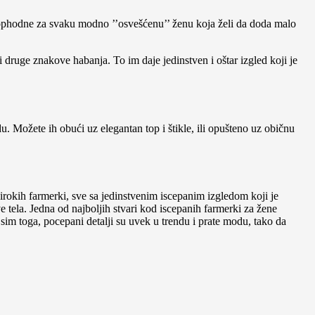
ophodne za svaku modno ’’osvešćenu’’ ženu koja želi da doda malo
i druge znakove habanja. To im daje jedinstven i oštar izgled koji je
u. Možete ih obući uz elegantan top i štikle, ili opušteno uz običnu
širokih farmerki, sve sa jedinstvenim iscepanim izgledom koji je
e tela. Jedna od najboljih stvari kod iscepanih farmerki za žene
sim toga, pocepani detalji su uvek u trendu i prate modu, tako da