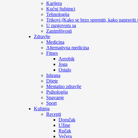
Karijera
Kućni ljubimci
Tehnologija
Trikovi (Kako se brzo spremiti, kako napraviti
U razgovoru sa
Zanimljivosti
Zdravlje
Medicina
Alternativna medicina
Fitnes
Aerobik
Joga
Ostalo
Ishrana
Dijete
Mentalno zdravlje
Psihologija
Spavanje
Sport
Kuhinja
Recepti
Doručak
Užine
Ručak
Večera