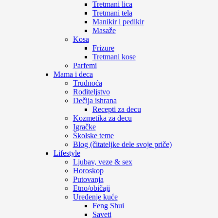
Tretmani lica
Tretmani tela
Manikir i pedikir
Masaže
Kosa
Frizure
Tretmani kose
Parfemi
Mama i deca
Trudnoća
Roditeljstvo
Dečija ishrana
Recepti za decu
Kozmetika za decu
Igračke
Školske teme
Blog (čitateljke dele svoje priče)
Lifestyle
Ljubav, veze & sex
Horoskop
Putovanja
Etno/običaji
Uređenje kuće
Feng Shui
Saveti