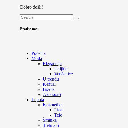
Dobro došli!
Pratite nas:
Početna
Moda
Elegancija
Haljine
Venčanice
U trendu
Kežual
Biznis
Aksesoari
Lepota
Kozmetika
Lice
Telo
Šminka
Tretmani