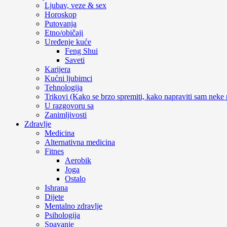
Ljubav, veze & sex
Horoskop
Putovanja
Etno/običaji
Uređenje kuće
Feng Shui
Saveti
Karijera
Kućni ljubimci
Tehnologija
Trikovi (Kako se brzo spremiti, kako napraviti sam neke 
U razgovoru sa
Zanimljivosti
Zdravlje
Medicina
Alternativna medicina
Fitnes
Aerobik
Joga
Ostalo
Ishrana
Dijete
Mentalno zdravlje
Psihologija
Spavanje