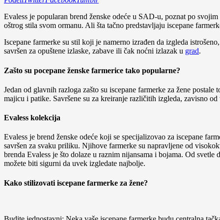
Evaless je popularan brend ženske odeće u SAD-u, poznat po svojim
oštrog stila svom ormanu. Ali šta tačno predstavljaju iscepane farmerk
Iscepane farmerke su stil koji je namerno izrađen da izgleda istrošen
savršen za opuštene izlaske, zabave ili čak noćni izlazak u
grad
.
Zašto su pocepane ženske farmerice tako popularne?
Jedan od glavnih razloga zašto su iscepane farmerke za žene postale to
majicu i patike. Savršene su za kreiranje različitih izgleda, zavisno od 
Evaless kolekcija
Evaless je brend ženske odeće koji se specijalizovao za iscepane farme
savršen za svaku priliku. Njihove farmerke su napravljene od visokokval
brenda Evaless je što dolaze u raznim nijansama i bojama. Od svetle d
možete biti sigurni da uvek izgledate najbolje.
Kako stilizovati iscepane farmerke za žene?
Budite jednostavni: Neka vaše iscepane farmerke budu centralna tačka 