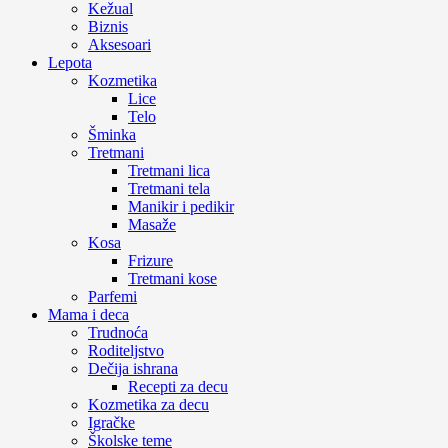
Kežual
Biznis
Aksesoari
Lepota
Kozmetika
Lice
Telo
Šminka
Tretmani
Tretmani lica
Tretmani tela
Manikir i pedikir
Masaže
Kosa
Frizure
Tretmani kose
Parfemi
Mama i deca
Trudnoća
Roditeljstvo
Dečija ishrana
Recepti za decu
Kozmetika za decu
Igračke
Školske teme