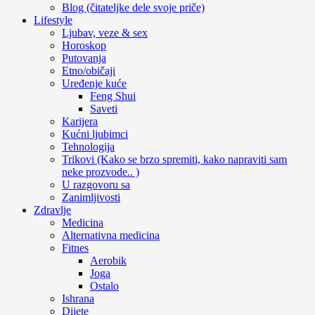
Blog (čitateljke dele svoje priče)
Lifestyle
Ljubav, veze & sex
Horoskop
Putovanja
Etno/običaji
Uređenje kuće
Feng Shui
Saveti
Karijera
Kućni ljubimci
Tehnologija
Trikovi (Kako se brzo spremiti, kako napraviti sam
neke prozvode.. )
U razgovoru sa
Zanimljivosti
Zdravlje
Medicina
Alternativna medicina
Fitnes
Aerobik
Joga
Ostalo
Ishrana
Dijete