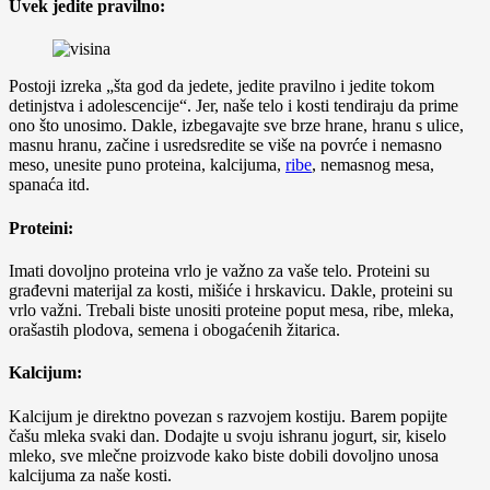
Uvek jedite pravilno:
Postoji izreka „šta god da jedete, jedite pravilno i jedite tokom
detinjstva i adolescencije“. Jer, naše telo i kosti tendiraju da prime
ono što unosimo. Dakle, izbegavajte sve brze hrane, hranu s ulice,
masnu hranu, začine i usredsredite se više na povrće i nemasno
meso, unesite puno proteina, kalcijuma,
ribe
, nemasnog mesa,
spanaća itd.
Proteini:
Imati dovoljno proteina vrlo je važno za vaše telo. Proteini su
građevni materijal za kosti, mišiće i hrskavicu. Dakle, proteini su
vrlo važni. Trebali biste unositi proteine poput mesa, ribe, mleka,
orašastih plodova, semena i obogaćenih žitarica.
Kalcijum:
Kalcijum je direktno povezan s razvojem kostiju. Barem popijte
čašu mleka svaki dan. Dodajte u svoju ishranu jogurt, sir, kiselo
mleko, sve mlečne proizvode kako biste dobili dovoljno unosa
kalcijuma za naše kosti.