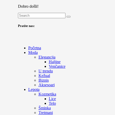
Dobro došli!
Pratite nas:
Početna
Moda
Elegancija
Haljine
Venčanice
U trendu
Kežual
Biznis
Aksesoari
Lepota
Kozmetika
Lice
Telo
Šminka
Tretmani