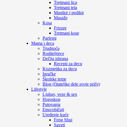
Tretmani lica
Tretmani tela
Manikir i pedikir
Masaže
Kosa
Frizure
Tretmani kose
Parfemi
Mama i deca
Trudnoća
Roditeljstvo
Dečija ishrana
Recepti za decu
Kozmetika za decu
Igračke
Školske teme
Blog (čitateljke dele svoje priče)
Lifestyle
Ljubav, veze & sex
Horoskop
Putovanja
Etno/običaji
Uređenje kuće
Feng Shui
Saveti