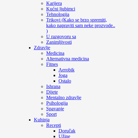
Karijera
Kućni ljubimci
Tehnologija
Trikovi (Kako se brzo spremiti,
kako napraviti sam neke prozvode..
)
U razgovoru sa
Zanimljivosti
Zdravlje
Medicina
Alternativna medicina
Fitnes
Aerobik
Joga
Ostalo
Ishrana
Dijete
Mentalno zdravlje
Psihologija
Spavanje
Sport
Kuhinja
Recepti
Doručak
Užine