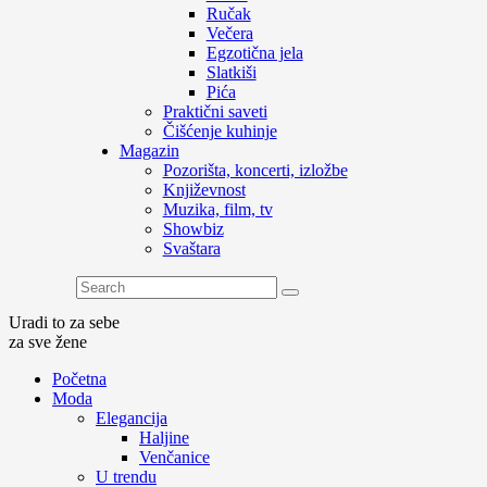
Ručak
Večera
Egzotična jela
Slatkiši
Pića
Praktični saveti
Čišćenje kuhinje
Magazin
Pozorišta, koncerti, izložbe
Književnost
Muzika, film, tv
Showbiz
Svaštara
Uradi to za sebe
za sve žene
Početna
Moda
Elegancija
Haljine
Venčanice
U trendu