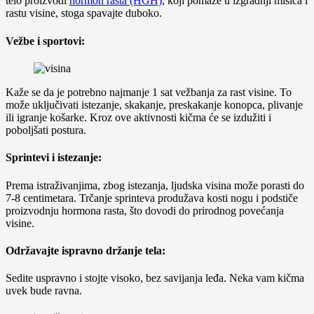
telo proizvodi
hormon rasta (HGH)
, koji pomaže u izgradnji mišića i
rastu visine, stoga spavajte duboko.
Vežbe i sportovi:
Kaže se da je potrebno najmanje 1 sat vežbanja za rast visine. To
može uključivati istezanje, skakanje, preskakanje konopca, plivanje
ili igranje košarke. Kroz ove aktivnosti kičma će se izdužiti i
poboljšati postura.
Sprintevi i istezanje:
Prema istraživanjima, zbog istezanja, ljudska visina može porasti do
7-8 centimetara. Trčanje sprinteva produžava kosti nogu i podstiče
proizvodnju hormona rasta, što dovodi do prirodnog povećanja
visine.
Održavajte ispravno držanje tela:
Sedite uspravno i stojte visoko, bez savijanja leđa. Neka vam kičma
uvek bude ravna.