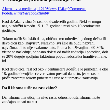
Alternativna medicina
11219
Views
1
Like
0
Comments
Podeli
Twitter
Facebook
Tumblr
Kod dečaka, visina će rasti do dvadesetih godina. Neki se mogu
naglo izdužiti između 15. i 17. godine i rasti oko 10 centimetara
godišnje.
Tokom naših školskih dana, obično smo određivali jednog dečka ili
devojčicu kao „najvišu“. Naravno, svi žele da budu nazvani
najvišima, ali to nije svakome dato. Prema istraživanjima, 60-80%
visine se nasleđuje, odnosno dolazi od naših roditelja i porodice, dok
se 20% duguje spoljnim faktorima poput nedostatka hranljive hrane,
itd.
Kod devojčica, rast od oko 7 centimetara godišnje je primetan, a oko
18. godine devojčice će verovatno prestati da rastu, jer se rastne
ploče zatvaraju tokom puberteta i rast se automatski zaustavlja.
Da li ishrana utiče na rast visine?
Da, ishrana ima uticaj na nivo rasta, odnosno loša ishrana može
značajno uticati na rast.