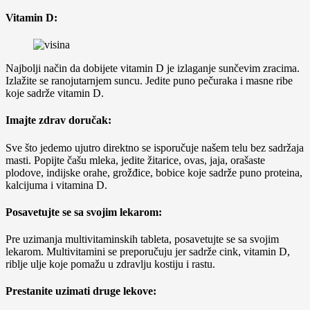
Vitamin D:
Najbolji način da dobijete vitamin D je izlaganje sunčevim zracima.
Izlažite se ranojutarnjem suncu. Jedite puno pečuraka i masne ribe
koje sadrže vitamin D.
Imajte zdrav doručak:
Sve što jedemo ujutro direktno se isporučuje našem telu bez sadržaja
masti. Popijte čašu mleka, jedite žitarice, ovas, jaja, orašaste
plodove, indijske orahe, grožđice, bobice koje sadrže puno proteina,
kalcijuma i vitamina D.
Posavetujte se sa svojim lekarom:
Pre uzimanja multivitaminskih tableta, posavetujte se sa svojim
lekarom. Multivitamini se preporučuju jer sadrže cink, vitamin D,
riblje ulje koje pomažu u zdravlju kostiju i rastu.
Prestanite uzimati druge lekove: