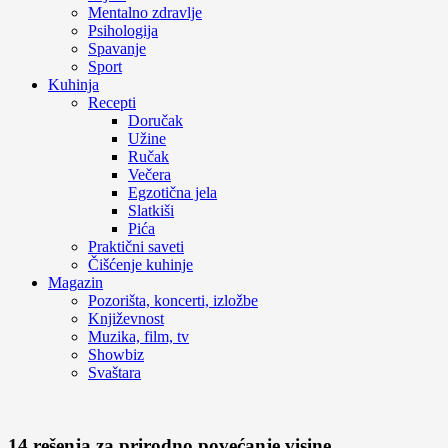
Mentalno zdravlje
Psihologija
Spavanje
Sport
Kuhinja
Recepti
Doručak
Užine
Ručak
Večera
Egzotična jela
Slatkiši
Pića
Praktični saveti
Čišćenje kuhinje
Magazin
Pozorišta, koncerti, izložbe
Književnost
Muzika, film, tv
Showbiz
Svaštara
14 rešenja za prirodno povećanje visine