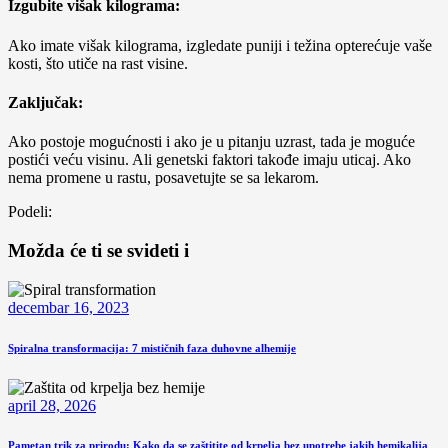
Izgubite višak kilograma:
Ako imate višak kilograma, izgledate puniji i težina opterećuje vaše
kosti, što utiče na rast visine.
Zaklju
čak
:
Ako postoje mogućnosti i ako je u pitanju uzrast, tada je moguće
postići veću visinu. Ali genetski faktori takođe imaju uticaj. Ako
nema promene u rastu, posavetujte se sa lekarom.
Podeli:
Možda će ti se svideti i
decembar 16, 2023
Spiralna transformacija: 7 mističnih faza duhovne alhemije
april 28, 2026
Pametan trik za prirodu: Kako da se zaštitite od krpelja bez upotrebe jakih hemikalija