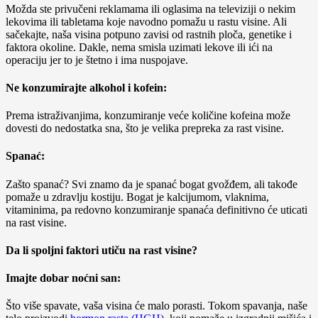
Možda ste privučeni reklamama ili oglasima na televiziji o nekim
lekovima ili tabletama koje navodno pomažu u rastu visine. Ali
sačekajte, naša visina potpuno zavisi od rastnih ploča, genetike i
faktora okoline. Dakle, nema smisla uzimati lekove ili ići na
operaciju jer to je štetno i ima nuspojave.
Ne konzumirajte alkohol i kofein:
Prema istraživanjima, konzumiranje veće količine kofeina može
dovesti do nedostatka sna, što je velika prepreka za rast visine.
Spanać:
Zašto spanać? Svi znamo da je spanać bogat gvožđem, ali takođe
pomaže u zdravlju kostiju. Bogat je kalcijumom, vlaknima,
vitaminima, pa redovno konzumiranje spanaća definitivno će uticati
na rast visine.
Da li spoljni faktori utiču na rast visine?
Imajte dobar noćni san:
Što više spavate, vaša visina će malo porasti. Tokom spavanja, naše