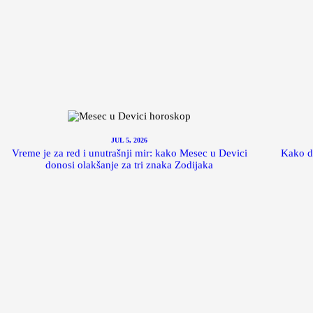
JUL 5, 2026
Vreme je za red i unutrašnji mir: kako Mesec u Devici
Kako da
donosi olakšanje za tri znaka Zodijaka