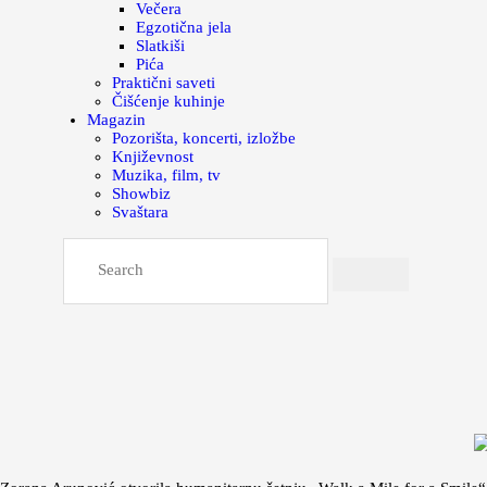
Večera
Egzotična jela
Slatkiši
Pića
Praktični saveti
Čišćenje kuhinje
Magazin
Pozorišta, koncerti, izložbe
Književnost
Muzika, film, tv
Showbiz
Svaštara