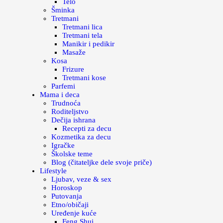
Telo
Šminka
Tretmani
Tretmani lica
Tretmani tela
Manikir i pedikir
Masaže
Kosa
Frizure
Tretmani kose
Parfemi
Mama i deca
Trudnoća
Roditeljstvo
Dečija ishrana
Recepti za decu
Kozmetika za decu
Igračke
Školske teme
Blog (čitateljke dele svoje priče)
Lifestyle
Ljubav, veze & sex
Horoskop
Putovanja
Etno/običaji
Uređenje kuće
Feng Shui