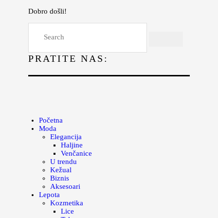
Dobro došli!
Početna
Moda
PRATITE NAS:
Lepota
Mama i deca
Lifestyle
Zdravlje
Početna
Moda
Kuhinja
Elegancija
Haljine
Magazin
Venčanice
U trendu
Kežual
Biznis
Aksesoari
Lepota
Kozmetika
Lice