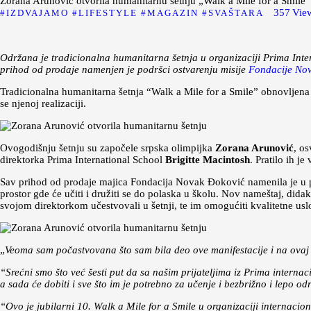
Zorana Arunović otvorila humanitarnu šetnju „Walk a Mile for a Smile“
357
Vie
IZDVAJAMO
LIFESTYLE
MAGAZIN
SVAŠTARA
Održana je tradicionalna humanitarna šetnja u organizaciji Prima Int
prihod od prodaje namenjen je podršci ostvarenju misije
Fondacije No
Tradicionalna humanitarna šetnja “Walk a Mile for a Smile” obnovljena 
se njenoj realizaciji.
Ovogodišnju šetnju su započele srpska olimpijka
Zorana Arunović
, os
direktorka Prima International School
Brigitte Macintosh
. Pratilo ih j
Sav prihod od prodaje majica Fondacija Novak Đoković namenila je u p
prostor gde će učiti i družiti se do polaska u školu. Nov nameštaj, didak
svojom direktorkom učestvovali u šetnji, te im omogućiti kvalitetne usl
„
Veoma sam počastvovana što sam bila deo ove manifestacije i na ov
“Srećni smo što već šesti put da sa našim prijateljima iz Prima interna
a sada će dobiti i sve što im je potrebno za učenje i bezbrižno i lepo od
“Ovo je jubilarni 10. Walk a Mile for a Smile u organizaciji internaci