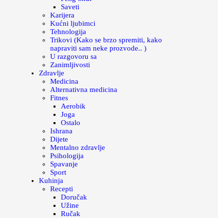
Saveti
Karijera
Kućni ljubimci
Tehnologija
Trikovi (Kako se brzo spremiti, kako
napraviti sam neke prozvode.. )
U razgovoru sa
Zanimljivosti
Zdravlje
Medicina
Alternativna medicina
Fitnes
Aerobik
Joga
Ostalo
Ishrana
Dijete
Mentalno zdravlje
Psihologija
Spavanje
Sport
Kuhinja
Recepti
Doručak
Užine
Ručak