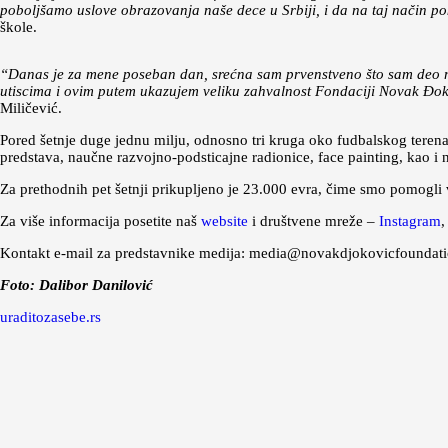
poboljšamo uslove obrazovanja naše dece u Srbiji, i da na taj način p
škole.
“Danas je za mene poseban dan, srećna sam prvenstveno što sam deo ma
utiscima i ovim putem ukazujem veliku zahvalnost Fondaciji Novak Ðokovi
Miličević.
Pored šetnje duge jednu milju, odnosno tri kruga oko fudbalskog terena 
predstava, naučne razvojno-podsticajne radionice, face painting, kao 
Za prethodnih pet šetnji prikupljeno je 23.000 evra, čime smo pomogli 
Za više informacija posetite naš
website
i društvene mreže –
Instagram
Kontakt e-mail za predstavnike medija: media@novakdjokovicfoundati
Foto: Dalibor Danilović
uraditozasebe.rs