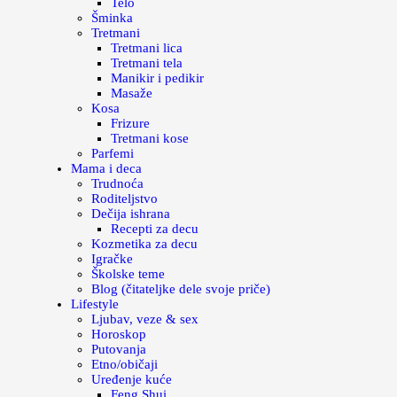
Telo
Šminka
Tretmani
Tretmani lica
Tretmani tela
Manikir i pedikir
Masaže
Kosa
Frizure
Tretmani kose
Parfemi
Mama i deca
Trudnoća
Roditeljstvo
Dečija ishrana
Recepti za decu
Kozmetika za decu
Igračke
Školske teme
Blog (čitateljke dele svoje priče)
Lifestyle
Ljubav, veze & sex
Horoskop
Putovanja
Etno/običaji
Uređenje kuće
Feng Shui