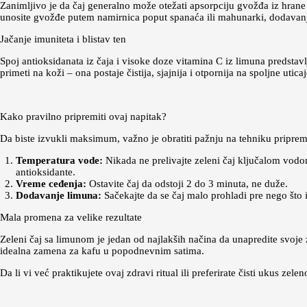
Zanimljivo je da čaj generalno može otežati apsorpciju gvožđa iz hrane 
unosite gvožđe putem namirnica poput spanaća ili mahunarki, dodavanje
Jačanje imuniteta i blistav ten
Spoj antioksidanata iz čaja i visoke doze vitamina C iz limuna predst
primeti na koži – ona postaje čistija, sjajnija i otpornija na spoljne ut
Kako pravilno pripremiti ovaj napitak?
Da biste izvukli maksimum, važno je obratiti pažnju na tehniku priprem
Temperatura vode:
Nikada ne prelivajte zeleni čaj ključalom vodom.
antioksidante.
Vreme ceđenja:
Ostavite čaj da odstoji 2 do 3 minuta, ne duže.
Dodavanje limuna:
Sačekajte da se čaj malo prohladi pre nego što 
Mala promena za velike rezultate
Zeleni čaj sa limunom je jedan od najlakših načina da unapredite svoje 
idealna zamena za kafu u popodnevnim satima.
Da li vi već praktikujete ovaj zdravi ritual ili preferirate čisti ukus zele