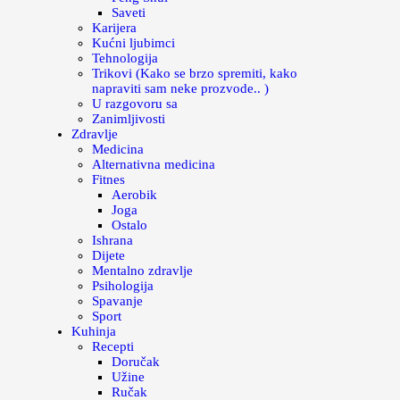
Saveti
Karijera
Kućni ljubimci
Tehnologija
Trikovi (Kako se brzo spremiti, kako
napraviti sam neke prozvode.. )
U razgovoru sa
Zanimljivosti
Zdravlje
Medicina
Alternativna medicina
Fitnes
Aerobik
Joga
Ostalo
Ishrana
Dijete
Mentalno zdravlje
Psihologija
Spavanje
Sport
Kuhinja
Recepti
Doručak
Užine
Ručak