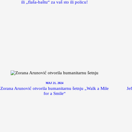
ili „flaša-baštu“ za vaš sto ili policu!
MAJ 21, 2024
Zorana Arunović otvorila humanitarnu šetnju „Walk a Mile
Jef
for a Smile“