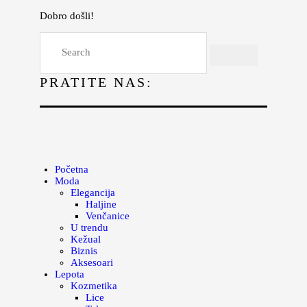
Dobro došli!
Početna
Moda
PRATITE NAS:
Lepota
Mama i deca
Lifestyle
Zdravlje
Početna
Moda
Kuhinja
Elegancija
Haljine
Magazin
Venčanice
U trendu
Kežual
Biznis
Aksesoari
Lepota
Kozmetika
Lice