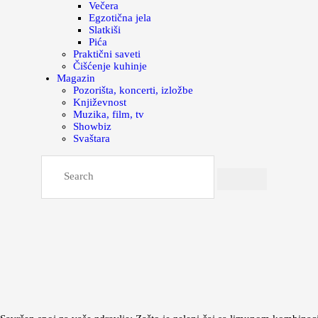
Večera
Egzotična jela
Slatkiši
Pića
Praktični saveti
Čišćenje kuhinje
Magazin
Pozorišta, koncerti, izložbe
Književnost
Muzika, film, tv
Showbiz
Svaštara