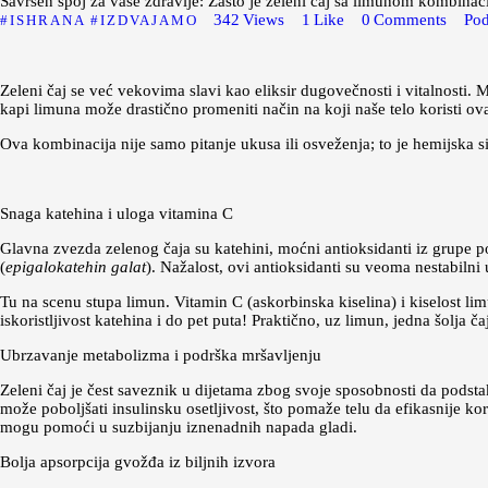
Savršen spoj za vaše zdravlje: Zašto je zeleni čaj sa limunom kombinac
342
Views
1
Like
0
Comments
Pod
ISHRANA
IZDVAJAMO
Zeleni čaj se već vekovima slavi kao eliksir dugovečnosti i vitalnosti.
kapi limuna može drastično promeniti način na koji naše telo koristi ova
Ova kombinacija nije samo pitanje ukusa ili osveženja; to je hemijska s
Snaga katehina i uloga vitamina C
Glavna zvezda zelenog čaja su katehini, moćni antioksidanti iz grupe po
(
epigalokatehin galat
). Nažalost, ovi antioksidanti su veoma nestabilni
Tu na scenu stupa limun. Vitamin C (askorbinska kiselina) i kiselost li
iskoristljivost katehina i do pet puta! Praktično, uz limun, jedna šolja 
Ubrzavanje metabolizma i podrška mršavljenju
Zeleni čaj je čest saveznik u dijetama zbog svoje sposobnosti da podst
može poboljšati insulinsku osetljivost, što pomaže telu da efikasnije ko
mogu pomoći u suzbijanju iznenadnih napada gladi.
Bolja apsorpcija gvožđa iz biljnih izvora