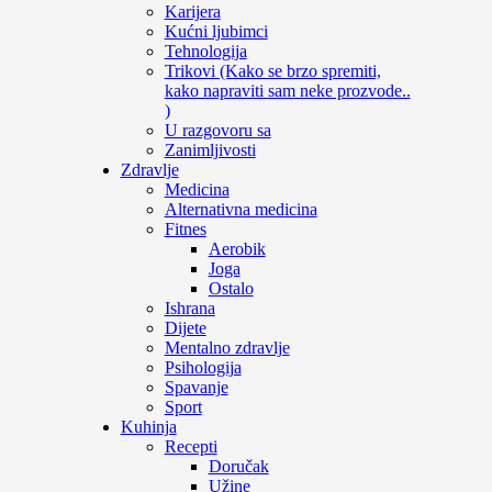
Karijera
Kućni ljubimci
Tehnologija
Trikovi (Kako se brzo spremiti,
kako napraviti sam neke prozvode..
)
U razgovoru sa
Zanimljivosti
Zdravlje
Medicina
Alternativna medicina
Fitnes
Aerobik
Joga
Ostalo
Ishrana
Dijete
Mentalno zdravlje
Psihologija
Spavanje
Sport
Kuhinja
Recepti
Doručak
Užine