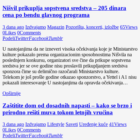
Nišvil prikuplja sopstvena sredstva – 205 dinara
cena po bendu glavnog programa
3 dana ago
Izdvajamo
Magazin
Pozorišta, koncerti, izložbe
65
Views
0
Likes
0
Comments
Podeli
Twitter
Facebook
Tumblr
U nastojanjima da ne izneveri visoka očekivanja koje je Ministarstvo
kulture pokazalo prema organizacionim sposobnostima Nišvila na
poslednjem konkursu, organizatori sve čine da prikupe sopstvena
sredstva jer se ove godine nisu proslavili prikupljanjem sredstva
sponzora čime su delimično razočarali Ministarstvo kulture.
Telekom je još prošle godine otkazao sponzorstvo, a Yettel i A1 nisu
pokazali interesovanje U nastojanjima da opravda očekivanja…
Opširnije
Zaštitite dom od dosadnih napasti – kako se brzo i
prirodno rešiti muva tokom letnjih vrućina
3 dana ago
Izdvajamo
Lifestyle
Saveti
Uređenje kuće
41
Views
0
Likes
0
Comments
Podeli
Twitter
Facebook
Tumblr