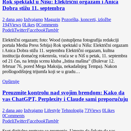
Rok spektakl u Nišu: Električni orgazam i Anica
Dobra stižu 11. septembra
2 dana ago
Izdvajamo
Magazin
Pozorišta, koncerti, izložbe
194
Views
0
Likes
0
Comments
Podeli
Twitter
Facebook
Tumblr
Električni orgazam; foto: Wood (ustupljena fotografija redakciji
portala Media Press Srbija) Rok spektakl u Nišu: Električni orgazam
i Anica Dobra stižu 11. septembra Električni orgazam, kultna
institucija domaćeg rokenrola, vraća se u Niš u petak, 11. septembra
od 21 čas, na letnju scenu kluba „Istina mašina“ (Bulevar 12.
februar 76, pored Mega Maksija, nekadašnjeg Tempa). Nakon
prošlogodišnjeg trijumfa koji se u gradu…
Opširnije
Preuzmite kontrolu nad svojim brendom: Kako da
vas ChatGPT, Perplexity i Claude sami preporučuju
2 dana ago
Izdvajamo
Lifestyle
Tehnologija
73
Views
0
Likes
0
Comments
Podeli
Twitter
Facebook
Tumblr
Svet digitalne pretrage se promenio. Umesto da čekate da vas