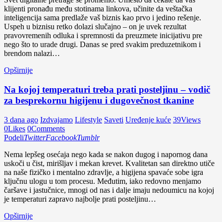
klijenti pronađu među stotinama linkova, učinite da veštačka
inteligencija sama predlaže vaš biznis kao prvo i jedino rešenje.
Uspeh u biznisu retko dolazi slučajno – on je uvek rezultat
pravovremenih odluka i spremnosti da preuzmete inicijativu pre
nego što to urade drugi. Danas se pred svakim preduzetnikom i
brendom nalazi…
Opširnije
Na kojoj temperaturi treba prati posteljinu – vodič
za besprekornu higijenu i dugovečnost tkanine
3 dana ago
Izdvajamo
Lifestyle
Saveti
Uređenje kuće
39
Views
0
Likes
0
Comments
Podeli
Twitter
Facebook
Tumblr
Nema lepšeg osećaja nego kada se nakon dugog i napornog dana
uskoči u čist, mirišljav i mekan krevet. Kvalitetan san direktno utiče
na naše fizičko i mentalno zdravlje, a higijena spavaće sobe igra
ključnu ulogu u tom procesu. Međutim, iako redovno menjamo
čaršave i jastučnice, mnogi od nas i dalje imaju nedoumicu na kojoj
je temperaturi zapravo najbolje prati posteljinu…
Opširnije