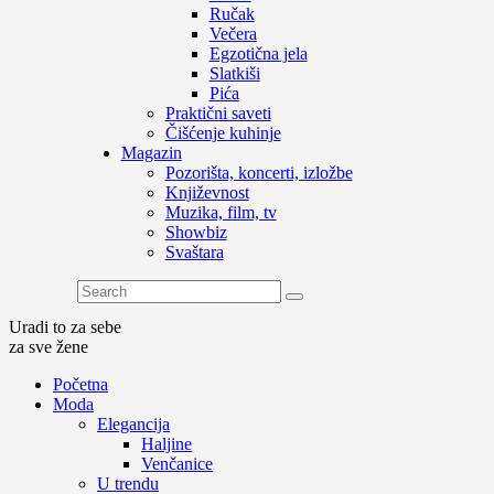
Ručak
Večera
Egzotična jela
Slatkiši
Pića
Praktični saveti
Čišćenje kuhinje
Magazin
Pozorišta, koncerti, izložbe
Književnost
Muzika, film, tv
Showbiz
Svaštara
Uradi to za sebe
za sve žene
Početna
Moda
Elegancija
Haljine
Venčanice
U trendu