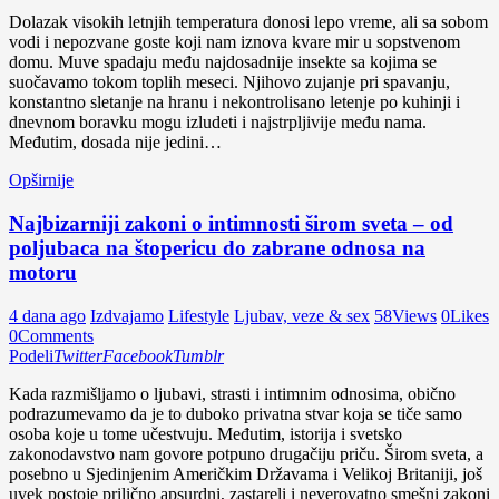
Dolazak visokih letnjih temperatura donosi lepo vreme, ali sa sobom
vodi i nepozvane goste koji nam iznova kvare mir u sopstvenom
domu. Muve spadaju među najdosadnije insekte sa kojima se
suočavamo tokom toplih meseci. Njihovo zujanje pri spavanju,
konstantno sletanje na hranu i nekontrolisano letenje po kuhinji i
dnevnom boravku mogu izludeti i najstrpljivije među nama.
Međutim, dosada nije jedini…
Opširnije
Najbizarniji zakoni o intimnosti širom sveta – od
poljubaca na štopericu do zabrane odnosa na
motoru
4 dana ago
Izdvajamo
Lifestyle
Ljubav, veze & sex
58
Views
0
Likes
0
Comments
Podeli
Twitter
Facebook
Tumblr
Kada razmišljamo o ljubavi, strasti i intimnim odnosima, obično
podrazumevamo da je to duboko privatna stvar koja se tiče samo
osoba koje u tome učestvuju. Međutim, istorija i svetsko
zakonodavstvo nam govore potpuno drugačiju priču. Širom sveta, a
posebno u Sjedinjenim Američkim Državama i Velikoj Britaniji, još
uvek postoje prilično apsurdni, zastareli i neverovatno smešni zakoni