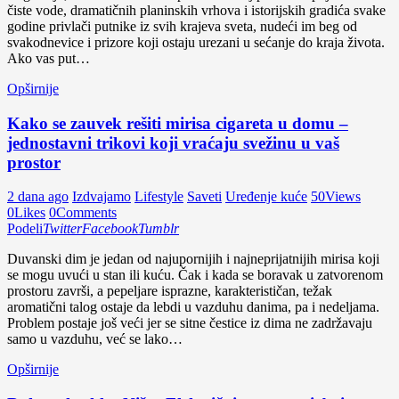
čiste vode, dramatičnih planinskih vrhova i istorijskih gradića svake
godine privlači putnike iz svih krajeva sveta, nudeći im beg od
svakodnevice i prizore koji ostaju urezani u sećanje do kraja života.
Ako vas put…
Opširnije
Kako se zauvek rešiti mirisa cigareta u domu –
jednostavni trikovi koji vraćaju svežinu u vaš
prostor
2 dana ago
Izdvajamo
Lifestyle
Saveti
Uređenje kuće
50
Views
0
Likes
0
Comments
Podeli
Twitter
Facebook
Tumblr
Duvanski dim je jedan od najupornijih i najneprijatnijih mirisa koji
se mogu uvući u stan ili kuću. Čak i kada se boravak u zatvorenom
prostoru završi, a pepeljare isprazne, karakterističan, težak
aromatični talog ostaje da lebdi u vazduhu danima, pa i nedeljama.
Problem postaje još veći jer se sitne čestice iz dima ne zadržavaju
samo u vazduhu, već se lako…
Opširnije