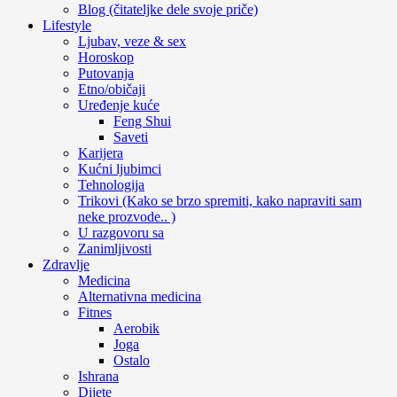
Blog (čitateljke dele svoje priče)
Lifestyle
Ljubav, veze & sex
Horoskop
Putovanja
Etno/običaji
Uređenje kuće
Feng Shui
Saveti
Karijera
Kućni ljubimci
Tehnologija
Trikovi (Kako se brzo spremiti, kako napraviti sam
neke prozvode.. )
U razgovoru sa
Zanimljivosti
Zdravlje
Medicina
Alternativna medicina
Fitnes
Aerobik
Joga
Ostalo
Ishrana
Dijete