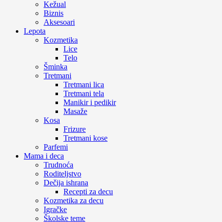
Kežual
Biznis
Aksesoari
Lepota
Kozmetika
Lice
Telo
Šminka
Tretmani
Tretmani lica
Tretmani tela
Manikir i pedikir
Masaže
Kosa
Frizure
Tretmani kose
Parfemi
Mama i deca
Trudnoća
Roditeljstvo
Dečija ishrana
Recepti za decu
Kozmetika za decu
Igračke
Školske teme