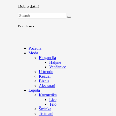
Dobro došli!
Pratite nas:
Početna
Moda
Elegancija
Haljine
Venčanice
U trendu
Kežual
Biznis
Aksesoari
Lepota
Kozmetika
Lice
Telo
Šminka
Tretmani