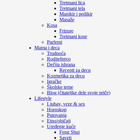
Tretmani lica
Tretmani tela
Manikir i pedikir
Masaže
Kosa
Frizure
Tretmani kose
Parfemi
Mama i deca
Trudnoća
Roditeljstvo
Dečija ishrana
Recepti za decu
Kozmetika za decu
Igračke
Školske teme
Blog (čitateljke dele svoje priče)
Lifestyle
Ljubav, veze & sex
Horoskop
Putovanja
Etno/običaji
Uređenje kuće
Feng Shui
Saveti