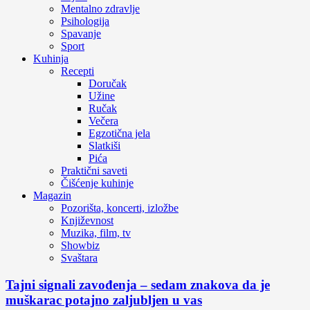
Mentalno zdravlje
Psihologija
Spavanje
Sport
Kuhinja
Recepti
Doručak
Užine
Ručak
Večera
Egzotična jela
Slatkiši
Pića
Praktični saveti
Čišćenje kuhinje
Magazin
Pozorišta, koncerti, izložbe
Književnost
Muzika, film, tv
Showbiz
Svaštara
Tajni signali zavođenja – sedam znakova da je
muškarac potajno zaljubljen u vas