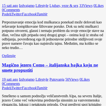
15 sati ago
Izdvajamo
Lifestyle
Ljubav, veze & sex
33
Views
0
Likes
0
Comments
Podeli
Twitter
Facebook
Tumblr
Prepoznavanje emocija kod muškaraca ponekad može delovati kao
rešavanje komplikovane šifrovane poruke. Dok su neki muškarci
potpuno otvoreni, glasni i nemaju problem da svoje emocije stave na
dlan, većina njih pripada onoj drugoj grupi – onima koji iz straha od
odbijanja, povređenog ega ili jednostavne prirodne stidljivosti svoje
prave namere čuvaju kao najstrožu tajnu. Međutim, ma koliko se
neko trudio…
Opširnije
Magično jezero Como – italijanska bajka koju ne
smete propustiti
19 sati ago
Izdvajamo
Lifestyle
Putovanja
50
Views
0
Likes
0
Comments
Podeli
Twitter
Facebook
Tumblr
Smešteno u samom podnožju veličanstvenih Alpa, na severu Italije,
jezero Como već vekovima predstavlja sinonim za vanvremensku
eleganciju, luksuz i netaknutu prirodu. Ovaj predivni spoj kristalno