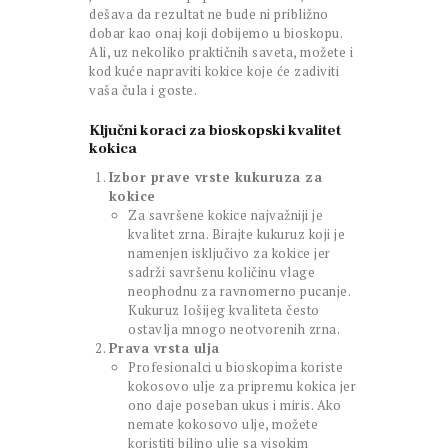
dešava da rezultat ne bude ni približno
dobar kao onaj koji dobijemo u bioskopu.
Ali, uz nekoliko praktičnih saveta, možete i
kod kuće napraviti kokice koje će zadiviti
vaša čula i goste.
Ključni koraci za bioskopski kvalitet
kokica
Izbor prave vrste kukuruza za
kokice
Za savršene kokice najvažniji je
kvalitet zrna. Birajte kukuruz koji je
namenjen isključivo za kokice jer
sadrži savršenu količinu vlage
neophodnu za ravnomerno pucanje.
Kukuruz lošijeg kvaliteta često
ostavlja mnogo neotvorenih zrna.
Prava vrsta ulja
Profesionalci u bioskopima koriste
kokosovo ulje za pripremu kokica jer
ono daje poseban ukus i miris. Ako
nemate kokosovo ulje, možete
koristiti biljno ulje sa visokim