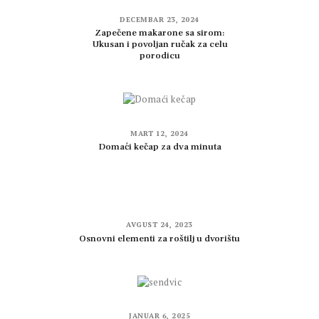
DECEMBAR 23, 2024
Zapečene makarone sa sirom:
Ukusan i povoljan ručak za celu
porodicu
MART 12, 2024
Domaći kečap za dva minuta
AVGUST 24, 2023
Osnovni elementi za roštilj u dvorištu
JANUAR 6, 2025