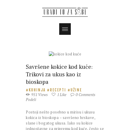
Savršene kokice kod kuće:
Trikovi za ukus kao iz
bioskopa
KUHINJA
RECEPTI
UŽINE
951
Views
1
Like
0
Comments
Podeli
Postoji nešto posebno u mirisu i ukusu
kokica iz bioskopa – savršeno hrskave,
slane i bogatog ukusa. Iako su kokice
jednostavne za pripremu kod kuće, često se