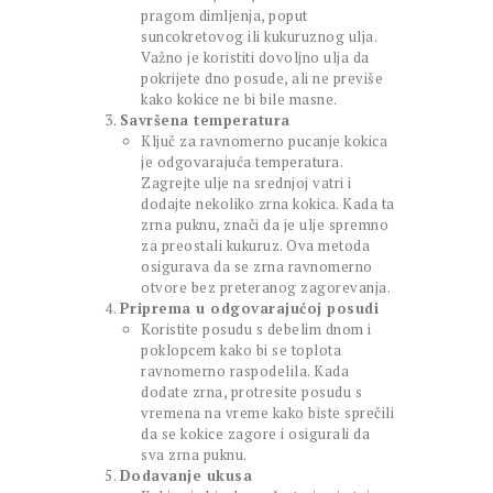
pragom dimljenja, poput
suncokretovog ili kukuruznog ulja.
Važno je koristiti dovoljno ulja da
pokrijete dno posude, ali ne previše
kako kokice ne bi bile masne.
Savršena temperatura
Ključ za ravnomerno pucanje kokica
je odgovarajuća temperatura.
Zagrejte ulje na srednjoj vatri i
dodajte nekoliko zrna kokica. Kada ta
zrna puknu, znači da je ulje spremno
za preostali kukuruz. Ova metoda
osigurava da se zrna ravnomerno
otvore bez preteranog zagorevanja.
Priprema u odgovarajućoj posudi
Koristite posudu s debelim dnom i
poklopcem kako bi se toplota
ravnomerno raspodelila. Kada
dodate zrna, protresite posudu s
vremena na vreme kako biste sprečili
da se kokice zagore i osigurali da
sva zrna puknu.
Dodavanje ukusa