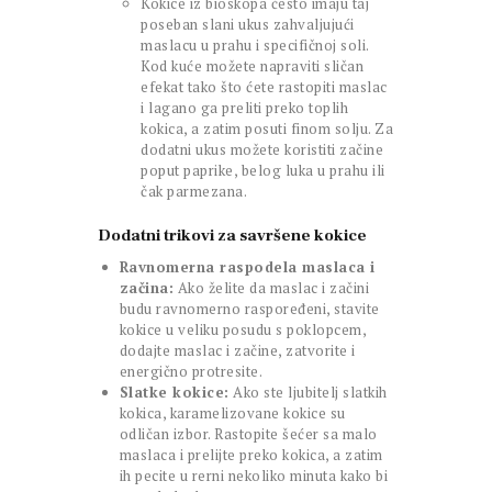
Kokice iz bioskopa često imaju taj
poseban slani ukus zahvaljujući
maslacu u prahu i specifičnoj soli.
Kod kuće možete napraviti sličan
efekat tako što ćete rastopiti maslac
i lagano ga preliti preko toplih
kokica, a zatim posuti finom solju. Za
dodatni ukus možete koristiti začine
poput paprike, belog luka u prahu ili
čak parmezana.
Dodatni trikovi za savršene kokice
Ravnomerna raspodela maslaca i
začina:
Ako želite da maslac i začini
budu ravnomerno raspoređeni, stavite
kokice u veliku posudu s poklopcem,
dodajte maslac i začine, zatvorite i
energično protresite.
Slatke kokice:
Ako ste ljubitelj slatkih
kokica, karamelizovane kokice su
odličan izbor. Rastopite šećer sa malo
maslaca i prelijte preko kokica, a zatim
ih pecite u rerni nekoliko minuta kako bi