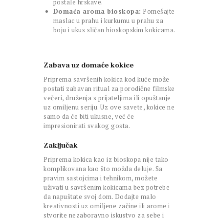
postale hrskave.
Domaća aroma bioskopa:
Pomešajte
maslac u prahu i kurkumu u prahu za
boju i ukus sličan bioskopskim kokicama.
Zabava uz domaće kokice
Priprema savršenih kokica kod kuće može
postati zabavan ritual za porodične filmske
večeri, druženja s prijateljima ili opuštanje
uz omiljenu seriju. Uz ove savete, kokice ne
samo da će biti ukusne, već će
impresionirati svakog gosta.
Zaključak
Priprema kokica kao iz bioskopa nije tako
komplikovana kao što možda deluje. Sa
pravim sastojcima i tehnikom, možete
uživati u savršenim kokicama bez potrebe
da napuštate svoj dom. Dodajte malo
kreativnosti uz omiljene začine ili arome i
stvorite nezaboravno iskustvo za sebe i