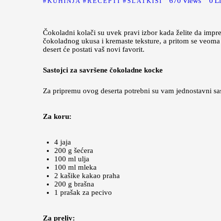
670
Views
0
L
KUHINJA
RECEPTI
SLATKIŠI
Čokoladni kolači su uvek pravi izbor kada želite da impr
čokoladnog ukusa i kremaste teksture, a pritom se veoma 
desert će postati vaš novi favorit.
Sastojci za savršene čokoladne kocke
Za pripremu ovog deserta potrebni su vam jednostavni sa
Za koru:
4 jaja
200 g šećera
100 ml ulja
100 ml mleka
2 kašike kakao praha
200 g brašna
1 prašak za pecivo
Za preliv: