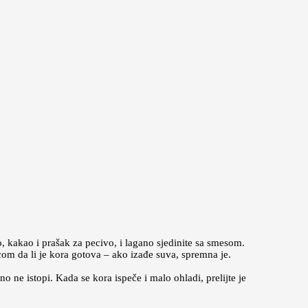
, kakao i prašak za pecivo, i lagano sjedinite sa smesom.
om da li je kora gotova – ako izađe suva, spremna je.
 ne istopi. Kada se kora ispeče i malo ohladi, prelijte je