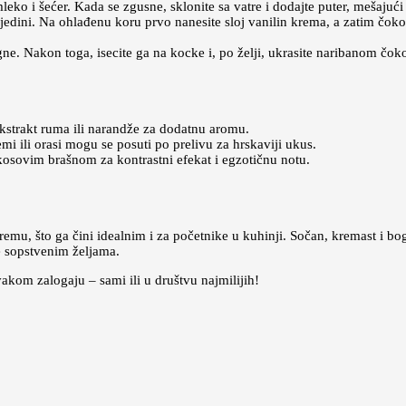
eko i šećer. Kada se zgusne, sklonite sa vatre i dodajte puter, mešajući
jedini. Na ohlađenu koru prvo nanesite sloj vanilin krema, a zatim čok
tegne. Nakon toga, isecite ga na kocke i, po želji, ukrasite naribanom 
strakt ruma ili narandže za dodatnu aromu.
mi ili orasi mogu se posuti po prelivu za hrskaviji ukus.
sovim brašnom za kontrastni efekat i egzotičnu notu.
remu, što ga čini idealnim i za početnike u kuhinji. Sočan, kremast i 
e sopstvenim željama.
akom zalogaju – sami ili u društvu najmilijih!