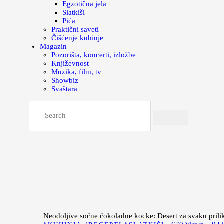
Egzotična jela
Slatkiši
Pića
Praktični saveti
Čišćenje kuhinje
Magazin
Pozorišta, koncerti, izložbe
Književnost
Muzika, film, tv
Showbiz
Svaštara
Neodoljive sočne čokoladne kocke: Desert za svaku prili