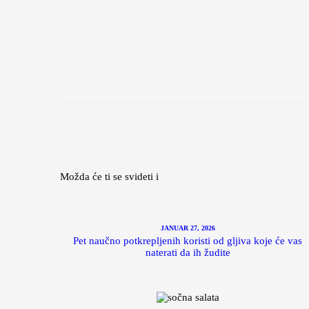
Možda će ti se svideti i
JANUAR 27, 2026
Pet naučno potkrepljenih koristi od gljiva koje će vas
naterati da ih žudite