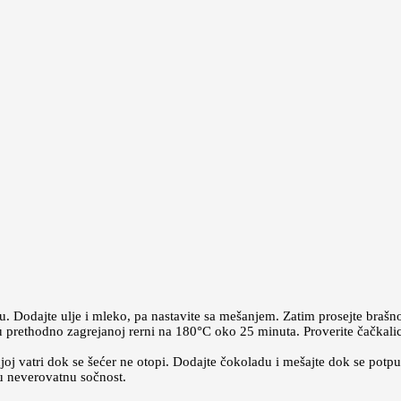
. Dodajte ulje i mleko, pa nastavite sa mešanjem. Zatim prosejte brašno
u prethodno zagrejanoj rerni na 180°C oko 25 minuta. Proverite čačkalic
j vatri dok se šećer ne otopi. Dodajte čokoladu i mešajte dok se potpuno
u neverovatnu sočnost.