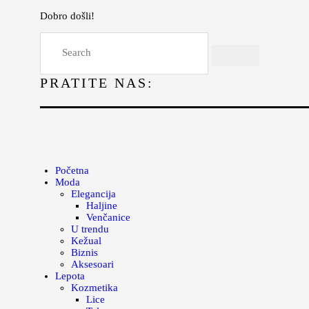
Dobro došli!
Početna
Moda
PRATITE NAS:
Lepota
Mama i deca
Lifestyle
Zdravlje
Početna
Moda
Kuhinja
Elegancija
Haljine
Magazin
Venčanice
U trendu
Kežual
Biznis
Aksesoari
Lepota
Kozmetika
Lice