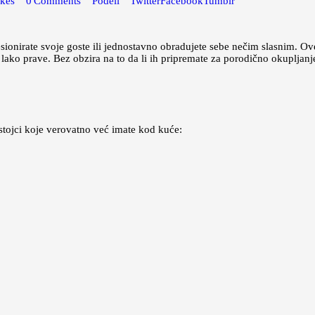
ikes
0
Comments
Podeli
Twitter
Facebook
Tumblr
esionirate svoje goste ili jednostavno obradujete sebe nečim slasnim. 
lako prave. Bez obzira na to da li ih pripremate za porodično okupljanj
stojci koje verovatno već imate kod kuće: