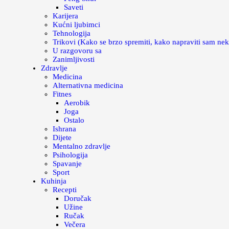
Saveti
Karijera
Kućni ljubimci
Tehnologija
Trikovi (Kako se brzo spremiti, kako napraviti sam nek
U razgovoru sa
Zanimljivosti
Zdravlje
Medicina
Alternativna medicina
Fitnes
Aerobik
Joga
Ostalo
Ishrana
Dijete
Mentalno zdravlje
Psihologija
Spavanje
Sport
Kuhinja
Recepti
Doručak
Užine
Ručak
Večera