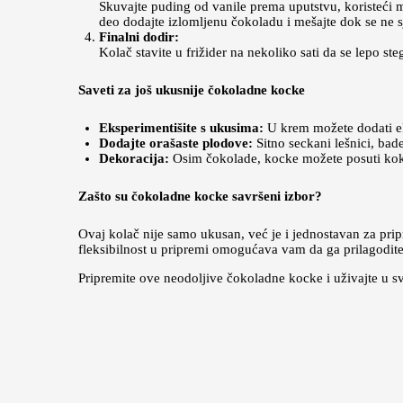
Skuvajte puding od vanile prema uputstvu, koristeći ml
deo dodajte izlomljenu čokoladu i mešajte dok se ne s
Finalni dodir:
Kolač stavite u frižider na nekoliko sati da se lepo s
Saveti za još ukusnije čokoladne kocke
Eksperimentišite s ukusima:
U krem možete dodati ek
Dodajte orašaste plodove:
Sitno seckani lešnici, bade
Dekoracija:
Osim čokolade, kocke možete posuti koko
Zašto su čokoladne kocke savršeni izbor?
Ovaj kolač nije samo ukusan, već je i jednostavan za prip
fleksibilnost u pripremi omogućava vam da ga prilagodit
Pripremite ove neodoljive čokoladne kocke i uživajte u sv