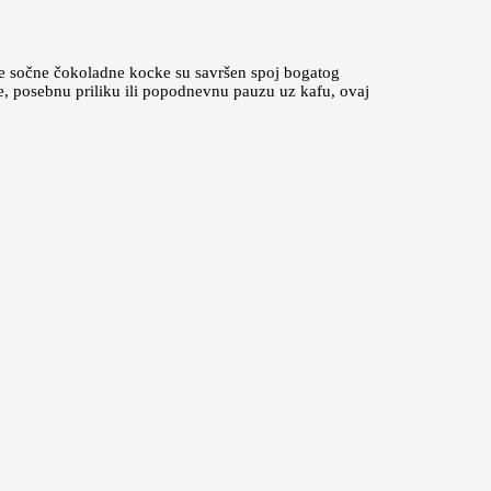
Ove sočne čokoladne kocke su savršen spoj bogatog
e, posebnu priliku ili popodnevnu pauzu uz kafu, ovaj