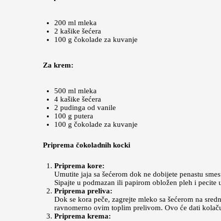
200 ml mleka
2 kašike šećera
100 g čokolade za kuvanje
Za krem:
500 ml mleka
4 kašike šećera
2 pudinga od vanile
100 g putera
100 g čokolade za kuvanje
Priprema čokoladnih kocki
Priprema kore:
Umutite jaja sa šećerom dok ne dobijete penastu smesu
Sipajte u podmazan ili papirom obložen pleh i pecite 
Priprema preliva:
Dok se kora peče, zagrejte mleko sa šećerom na srednjo
ravnomerno ovim toplim prelivom. Ovo će dati kolač
Priprema krema: