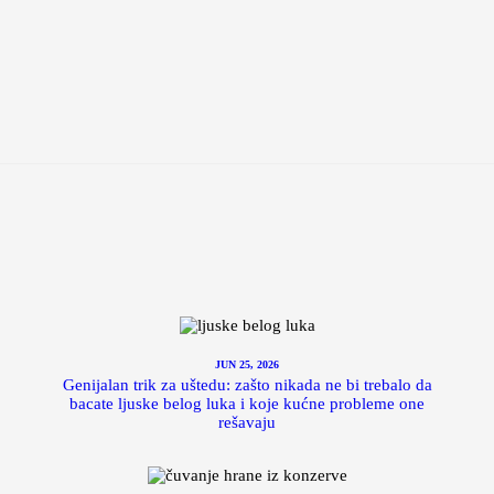
JUN 25, 2026
Genijalan trik za uštedu: zašto nikada ne bi trebalo da
bacate ljuske belog luka i koje kućne probleme one
rešavaju