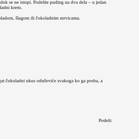
 dok se ne istopi. Podelite puding na dva dela – u jedan
oladni krem.
čokoladom, šlagom ili čokoladnim mrvicama.
bogat čokoladni ukus oduševiće svakoga ko ga proba, a
Podeli: