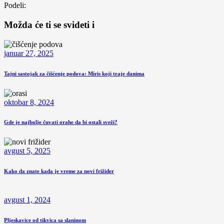
Podeli:
Možda će ti se svideti i
januar 27, 2025
Tajni sastojak za čišćenje podova: Miris koji traje danima
oktobar 8, 2024
Gde je najbolje čuvati orahe da bi ostali sveži?
avgust 5, 2025
Kako da znate kada je vreme za novi frižider
avgust 1, 2024
Pljeskavice od tikvica sa slaninom