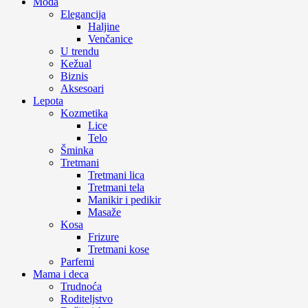
Moda
Elegancija
Haljine
Venčanice
U trendu
Kežual
Biznis
Aksesoari
Lepota
Kozmetika
Lice
Telo
Šminka
Tretmani
Tretmani lica
Tretmani tela
Manikir i pedikir
Masaže
Kosa
Frizure
Tretmani kose
Parfemi
Mama i deca
Trudnoća
Roditeljstvo