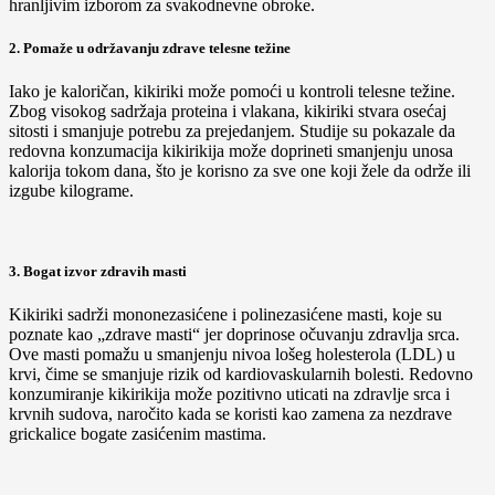
hranljivim izborom za svakodnevne obroke.
2. Pomaže u održavanju zdrave telesne težine
Iako je kaloričan, kikiriki može pomoći u kontroli telesne težine.
Zbog visokog sadržaja proteina i vlakana, kikiriki stvara osećaj
sitosti i smanjuje potrebu za prejedanjem. Studije su pokazale da
redovna konzumacija kikirikija može doprineti smanjenju unosa
kalorija tokom dana, što je korisno za sve one koji žele da održe ili
izgube kilograme.
3. Bogat izvor zdravih masti
Kikiriki sadrži mononezasićene i polinezasićene masti, koje su
poznate kao „zdrave masti“ jer doprinose očuvanju zdravlja srca.
Ove masti pomažu u smanjenju nivoa lošeg holesterola (LDL) u
krvi, čime se smanjuje rizik od kardiovaskularnih bolesti. Redovno
konzumiranje kikirikija može pozitivno uticati na zdravlje srca i
krvnih sudova, naročito kada se koristi kao zamena za nezdrave
grickalice bogate zasićenim mastima.