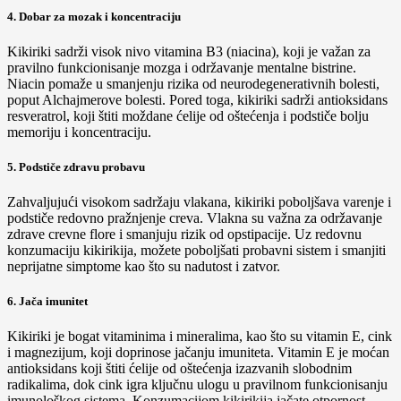
4. Dobar za mozak i koncentraciju
Kikiriki sadrži visok nivo vitamina B3 (niacina), koji je važan za
pravilno funkcionisanje mozga i održavanje mentalne bistrine.
Niacin pomaže u smanjenju rizika od neurodegenerativnih bolesti,
poput Alchajmerove bolesti. Pored toga, kikiriki sadrži antioksidans
resveratrol, koji štiti moždane ćelije od oštećenja i podstiče bolju
memoriju i koncentraciju.
5. Podstiče zdravu probavu
Zahvaljujući visokom sadržaju vlakana, kikiriki poboljšava varenje i
podstiče redovno pražnjenje creva. Vlakna su važna za održavanje
zdrave crevne flore i smanjuju rizik od opstipacije. Uz redovnu
konzumaciju kikirikija, možete poboljšati probavni sistem i smanjiti
neprijatne simptome kao što su nadutost i zatvor.
6. Jača imunitet
Kikiriki je bogat vitaminima i mineralima, kao što su vitamin E, cink
i magnezijum, koji doprinose jačanju imuniteta. Vitamin E je moćan
antioksidans koji štiti ćelije od oštećenja izazvanih slobodnim
radikalima, dok cink igra ključnu ulogu u pravilnom funkcionisanju
imunološkog sistema. Konzumacijom kikirikija jačate otpornost