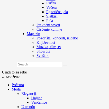
Ručak
Večera
Egzotična jela
Slatkiši
Pića
Praktični saveti
Čišćenje kuhinje
Magazin
Pozorišta, koncerti, izložbe
Književnost
Muzika, film, tv
Showbiz
Svaštara
Uradi to za sebe
za sve žene
Početna
Moda
Elegancija
Haljine
Venčanice
U trendu