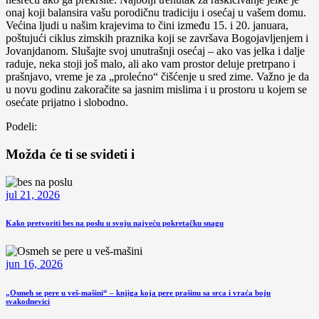
onaj koji balansira vašu porodičnu tradiciju i osećaj u vašem domu.
Većina ljudi u našim krajevima to čini između 15. i 20. januara,
poštujući ciklus zimskih praznika koji se završava Bogojavljenjem i
Jovanjdanom. Slušajte svoj unutrašnji osećaj – ako vas jelka i dalje
raduje, neka stoji još malo, ali ako vam prostor deluje pretrpano i
prašnjavo, vreme je za „prolećno“ čišćenje u sred zime. Važno je da
u novu godinu zakoračite sa jasnim mislima i u prostoru u kojem se
osećate prijatno i slobodno.
Podeli:
Možda će ti se svideti i
jul 21, 2026
Kako pretvoriti bes na poslu u svoju najveću pokretačku snagu
jun 16, 2026
„Osmeh se pere u veš-mašini“ – knjiga koja pere prašinu sa srca i vraća boju
svakodnevici