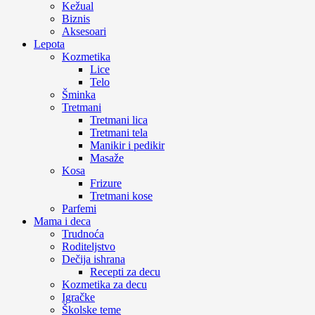
Kežual
Biznis
Aksesoari
Lepota
Kozmetika
Lice
Telo
Šminka
Tretmani
Tretmani lica
Tretmani tela
Manikir i pedikir
Masaže
Kosa
Frizure
Tretmani kose
Parfemi
Mama i deca
Trudnoća
Roditeljstvo
Dečija ishrana
Recepti za decu
Kozmetika za decu
Igračke
Školske teme