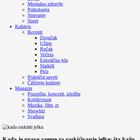
Mentalno zdravlje
Psihologija
Spavanje
Sport
Kuhinja
Recepti
Doručak
Užine
Ručak
Večera
Egzotična jela
Slatkiši
Pića
Praktični saveti
Čišćenje kuhinje
Magazin
Pozorišta, koncerti, izložbe
Književnost
Muzika, film, tv
Showbiz
Svaštara
Kada je pravo vreme za raskićivanje jelke: šta kažu