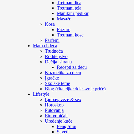
Tretmani lica
Tretmani tela
Manikir i pedikir
Masaže
Kosa
Frizure
Tretmani kose
Parfemi
Mama i deca
Trudnoća
Roditeljstvo
Dečija ishrana
Recepti za decu
Kozmetika za decu
Igračke
Školske teme
Blog (čitateljke dele svoje priče)
Lifestyle
Ljubav, veze & sex
Horoskop
Putovanja
Etno/običaji
Uređenje kuće
Feng Shui
Saveti