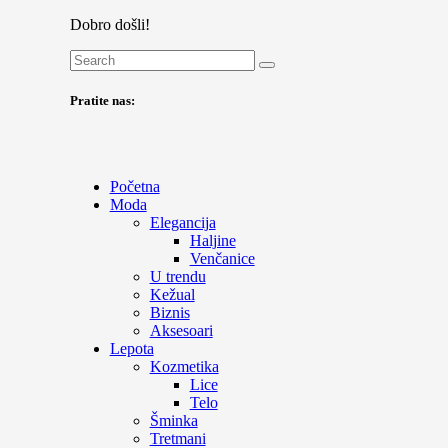
Dobro došli!
Pratite nas:
Početna
Moda
Elegancija
Haljine
Venčanice
U trendu
Kežual
Biznis
Aksesoari
Lepota
Kozmetika
Lice
Telo
Šminka
Tretmani