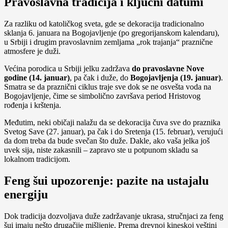
Pravoslavna tradicija i ključni datumi
Za razliku od katoličkog sveta, gde se dekoracija tradicionalno
sklanja 6. januara na Bogojavljenje (po gregorijanskom kalendaru),
u Srbiji i drugim pravoslavnim zemljama „rok trajanja“ praznične
atmosfere je duži.
Većina porodica u Srbiji jelku zadržava
do pravoslavne Nove
godine (14. januar)
, pa čak i duže, do
Bogojavljenja (19. januar)
.
Smatra se da praznični ciklus traje sve dok se ne osvešta voda na
Bogojavljenje, čime se simbolično završava period Hristovog
rođenja i krštenja.
Međutim, neki običaji nalažu da se dekoracija čuva sve do praznika
Svetog Save (27. januar), pa čak i do Sretenja (15. februar), verujući
da dom treba da bude svečan što duže. Dakle, ako vaša jelka još
uvek sija, niste zakasnili – zapravo ste u potpunom skladu sa
lokalnom tradicijom.
Feng šui upozorenje: pazite na ustajalu
energiju
Dok tradicija dozvoljava duže zadržavanje ukrasa, stručnjaci za feng
šui imaju nešto drugačije mišljenje. Prema drevnoj kineskoj veštini