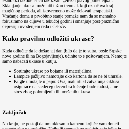
Psiholozi takođe ističu takozvani „efekat plavog ponedeljka“.
Sklanjanje ukrasa može biti tužan trenutak koji označava kraj
magičnog perioda, ali istovremeno može delovati terapeutski.
Vraćanje doma u prvobitno stanje pomaže nam da se mentalno
fokusiramo na ciljeve u tekućoj godini i smanjuje post-prazničnu
depresiju uvođenjem reda i čistoće.
Kako pravilno odložiti ukrase?
Kada odlučite da je došao taj dan (bilo da je to sutra, posle Srpske
nove godine ili na Bogojavljenje), učinite to s poštovanjem. Nemojte
samo nabacati ukrase u kutiju.
Sortirajte ukrase po bojama ili materijalima.
Lampice pažljivo namotajte oko kartona da se ne bi umrsile.
Kugle umotajte u papir. Ovaj mali ritual zatvaranja ciklusa
osiguraće da sledećeg decembra kićenje bude radost, a ne
stres zbog polomljenih ili umršenih ukrasa.
Zaključak
Na kraju, ne postoji datum uklesan u kamenu koji će vam doneti
nesreću ako ga prekršite. Najbolji trenutak za raskićivanje jelke je