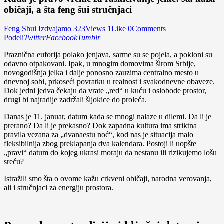
običaji, a šta feng šui stručnjaci
Feng Shui
Izdvajamo
323
Views
1
Like
0
Comments
Podeli
Twitter
Facebook
Tumblr
Praznična euforija polako jenjava, sarme su se pojela, a pokloni su
odavno otpakovani. Ipak, u mnogim domovima širom Srbije,
novogodišnja jelka i dalje ponosno zauzima centralno mesto u
dnevnoj sobi, prkoseći povratku u realnost i svakodnevne obaveze.
Dok jedni jedva čekaju da vrate „red“ u kuću i oslobode prostor,
drugi bi najradije zadržali šljokice do proleća.
Danas je 11. januar, datum kada se mnogi nalaze u dilemi. Da li je
prerano? Da li je prekasno? Dok zapadna kultura ima striktna
pravila vezana za „dvanaestu noć“, kod nas je situacija malo
fleksibilnija zbog preklapanja dva kalendara. Postoji li uopšte
„pravi“ datum do kojeg ukrasi moraju da nestanu ili rizikujemo lošu
sreću?
Istražili smo šta o ovome kažu crkveni običaji, narodna verovanja,
ali i stručnjaci za energiju prostora.