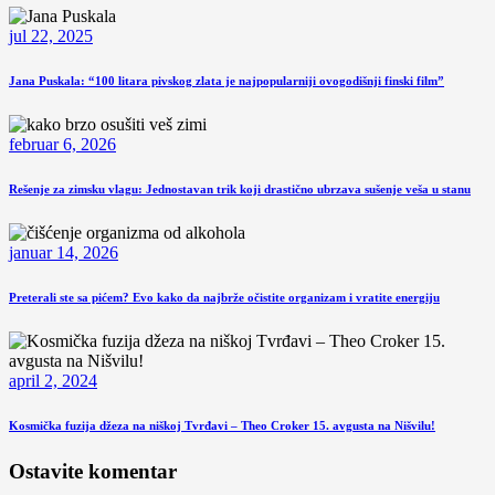
jul 22, 2025
Jana Puskala: “100 litara pivskog zlata je najpopularniji ovogodišnji finski film”
februar 6, 2026
Rešenje za zimsku vlagu: Jednostavan trik koji drastično ubrzava sušenje veša u stanu
januar 14, 2026
Preterali ste sa pićem? Evo kako da najbrže očistite organizam i vratite energiju
april 2, 2024
Kosmička fuzija džeza na niškoj Tvrđavi – Theo Croker 15. avgusta na Nišvilu!
Ostavite komentar