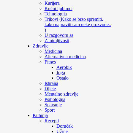
Karijera
Kućni ljubimci
Tehnologija
Trikovi (Kako se brzo spremiti,
kako napraviti sam neke prozvode..
)
U razgovoru sa
Zanimljivosti
Zdravlje
Medicina
Alternativna medicina
Fitnes
Aerobik
Joga
Ostalo
Ishrana
Dijete
Mentalno zdravlje
Psihologija
Spavanje
Sport
Kuhinja
Recepti
Doručak
Užine