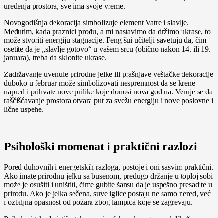
uređenja prostora, sve ima svoje vreme.
Novogodišnja dekoracija simbolizuje element Vatre i slavlje.
Međutim, kada praznici prođu, a mi nastavimo da držimo ukrase, to
može stvoriti energiju stagnacije. Feng šui učitelji savetuju da, čim
osetite da je „slavlje gotovo“ u vašem srcu (obično nakon 14. ili 19.
januara), treba da sklonite ukrase.
Zadržavanje uvenule prirodne jelke ili prašnjave veštačke dekoracije
duboko u februar može simbolizovati nespremnost da se krene
napred i prihvate nove prilike koje donosi nova godina. Veruje se da
raščišćavanje prostora otvara put za svežu energiju i nove poslovne i
lične uspehe.
Psihološki momenat i praktični razlozi
Pored duhovnih i energetskih razloga, postoje i oni sasvim praktični.
Ako imate prirodnu jelku sa busenom, predugo držanje u toploj sobi
može je osušiti i uništiti, čime gubite šansu da je uspešno presadite u
prirodu. Ako je jelka sečena, suve iglice postaju ne samo nered, već
i ozbiljna opasnost od požara zbog lampica koje se zagrevaju.