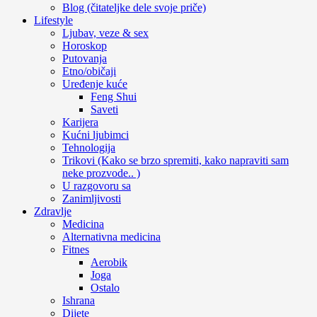
Blog (čitateljke dele svoje priče)
Lifestyle
Ljubav, veze & sex
Horoskop
Putovanja
Etno/običaji
Uređenje kuće
Feng Shui
Saveti
Karijera
Kućni ljubimci
Tehnologija
Trikovi (Kako se brzo spremiti, kako napraviti sam
neke prozvode.. )
U razgovoru sa
Zanimljivosti
Zdravlje
Medicina
Alternativna medicina
Fitnes
Aerobik
Joga
Ostalo
Ishrana
Dijete