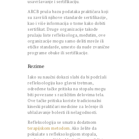
usavršavanje i sertifikaciju.
ARCB pruža bazu podataka praktičara koji
su završili njihove standarde sertifikacije,
kao i više informacija o tome kako dobiti
sertifikat. Druge organizacije takođe
pružaju liste refleksologa, međutim, ove
organizacije mogu samo deliti mreže ili
etičke standarde, umesto da nude zvanične
programe obuke ili sertifikacije.
Rezime
Iako su naučni dokazi slabi da bi podržali
refleksologiju kao glavni tretman,
određene tačke pritiska na stopalu mogu
biti povezane s različitim delovima tela.
Ove tačke pritiska koriste tradicionalni
kineski praktičari medicine za lečenje ili
ublažavanje bolesti ili nelagodnosti.
Refleksologija se smatra dodatnom
terapijskom metodom
. Ako želite da
pokušate s refleksologijom stopala,