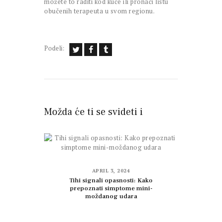
možete to raditi kod kuće ili pronaći listu
obučenih terapeuta u svom regionu.
Podeli:
Možda će ti se svideti i
APRIL 3, 2024
Tihi signali opasnosti: Kako
prepoznati simptome mini-
moždanog udara