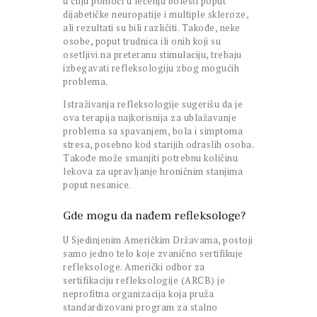
u cilju pomoći u lečenju bolesti poput
dijabetičke neuropatije i multiple skleroze,
ali rezultati su bili različiti. Takođe, neke
osobe, poput trudnica ili onih koji su
osetljivi na preteranu stimulaciju, trebaju
izbegavati refleksologiju zbog mogućih
problema.
Istraživanja refleksologije sugerišu da je
ova terapija najkorisnija za ublažavanje
problema sa spavanjem, bola i simptoma
stresa, posebno kod starijih odraslih osoba.
Takođe može smanjiti potrebnu količinu
lekova za upravljanje hroničnim stanjima
poput nesanice.
Gde mogu da nađem refleksologe?
U Sjedinjenim Američkim Državama, postoji
samo jedno telo koje zvanično sertifikuje
refleksologe. Američki odbor za
sertifikaciju refleksologije (ARCB) je
neprofitna organizacija koja pruža
standardizovani program za stalno