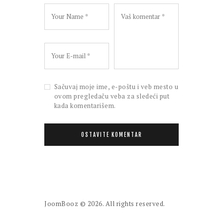
Sačuvaj moje ime, e-poštu i veb mesto u
ovom pregledaču veba za sledeći put
kada komentarišem.
JoomBooz
© 2026. All rights reserved.