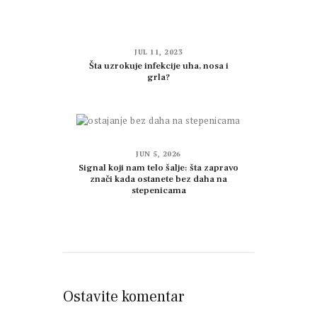
JUL 11, 2023
Šta uzrokuje infekcije uha, nosa i
grla?
JUN 5, 2026
Signal koji nam telo šalje: šta zapravo
znači kada ostanete bez daha na
stepenicama
Ostavite komentar