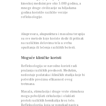
kineskoj medicini pre oko 5.000 godina, a
mnoge druge civilizacije su hiljadama
godina koristile različite verzije
refleksologije.
Akupresura, akupunktura i masažna terapija
su sve metode koje koriste dodir ili pritisak
na različitim delovima tela u svrhu
opuštanja ili lečenja različitih bolesti.
Moguće kliničke koristi
Refleksologija se navodno koristi radi
pružanja različitih prednosti. Međutim,
nedostaje podataka i kliničkih studija koje bi
potvrdile preciznu efikasnost ovog
tretmana.
Masaža, stimulacija i druge vrste stimulusa
mogu poboljšati cirkulaciju i olakšati
protok različitih hemikalija kroz telo.
Refleksologija, koja se ponekad naziva