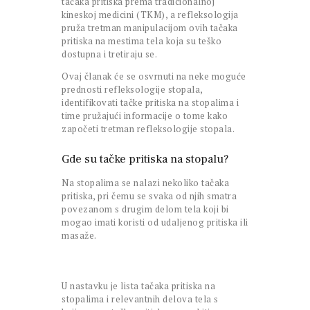
tačaka pritiska prema tradicionalnoj
kineskoj medicini (TKM), a refleksologija
pruža tretman manipulacijom ovih tačaka
pritiska na mestima tela koja su teško
dostupna i tretiraju se.
Ovaj članak će se osvrnuti na neke moguće
prednosti refleksologije stopala,
identifikovati tačke pritiska na stopalima i
time pružajući informacije o tome kako
započeti tretman refleksologije stopala.
Gde su tačke pritiska na stopalu?
Na stopalima se nalazi nekoliko tačaka
pritiska, pri čemu se svaka od njih smatra
povezanom s drugim delom tela koji bi
mogao imati koristi od udaljenog pritiska ili
masaže.
U nastavku je lista tačaka pritiska na
stopalima i relevantnih delova tela s