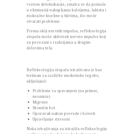
vrstom detoksikacije, smatra se da pomaže
u eliminaciji nakupljanja kalcijuma, laktata i
mokraćne kiseline u tkivima, što može
stvarati probleme.
Prema ideji nervnih impulsa, refleksologija
stopala može aktivirati nervne impulse koji
su povezani s reakcijama u drugim
delovima tela.
Refleksologija stopala istraživana je kao
tretman za različite medicinske tegobe,
uključujući:
Probleme sa spavanjem (na primer,
nesanicu)
Migrene
Hronični bol
Oporavak nakon povrede i bolesti
Upravljanje stresom
Neka istraživanja su istražila refleksologiju