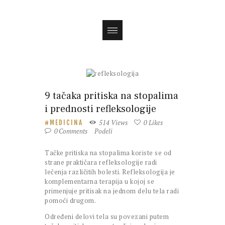
Magazin
9 tačaka pritiska na stopalima
i prednosti refleksologije
514
Views
0
Likes
MEDICINA
0
Comments
Podeli
Tačke pritiska na stopalima koriste se od
strane praktičara refleksologije radi
lečenja različitih bolesti. Refleksologija je
komplementarna terapija u kojoj se
primenjuje pritisak na jednom delu tela radi
pomoći drugom.
Određeni delovi tela su povezani putem