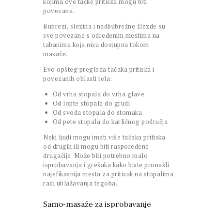
kojima ove tačke pritiska mogu biti
povezane.
Bubrezi, slezina i nadbubrežne žlezde su
sve povezane s određenim mestima na
tabanima koja nisu dostupna tokom
masaže.
Evo opšteg pregleda tačaka pritiska i
povezanih oblasti tela:
Od vrha stopala do vrha glave
Od lopte stopala do grudi
Od svoda stopala do stomaka
Od pete stopala do karličnog područja
Neki ljudi mogu imati više tačaka pritiska
od drugih ili mogu biti raspoređene
drugačije. Može biti potrebno malo
isprobavanja i grešaka kako biste pronašli
najefikasnija mesta za pritisak na stopalima
radi ublažavanja tegoba.
Samo-masaže za isprobavanje