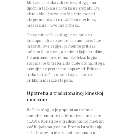
Možete praktikovati refleksologiju na
tipičnim tačkama pritiska na stopalu. Da
biste videli korist, možda ćete morati
eksperimentisati s različitim mestima,
masažama i nivoima pritiska.
Terapeuti refleksologije stopala su
dostupni, ali ako želite da sami pokušate
masirati ove regije, primenite pritisak
palcem ili prstom, a zatim trljajte kratkim,
fokusiranim pokretima. Refleksologija
stopala ne bi trebala da bude bolna, stoga
nemojte se preterano naprezati. Pritisak
treba biti sličan onom koji se koristi
prilikom masaže stopala.
Upotreba u tradicionalnoj kineskoj
medicine
Refleksologija je popularan tretman
komplementarne i alternativne medicine
(KAM). Koristi se u tradicionalnoj medicini
već hiljadama godina. Prema istraživanju,
refleksologija je prvi put pomenuta u