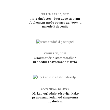
SEPTEMBAR 13, 2023
Tip 2 dijabetes – broj dece sa ovim
oboljenjem može porasti za 700% u
narede 3 decenije
AVGUST 30, 2023
5 kozmetičkih stomatoloških
procedura savremenog sveta
NOVEMBAR 22, 2024
Oči kao ogledalo zdravlja: Kako
prepoznati jedan od simptoma
dijabetesa