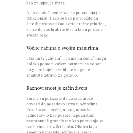
kao zbunjujuće fraze.
Ali ovi uobičajeni izrazi se ponavljaju jer
funkcionišu! I ako se kao par složite da
ćete ih poštovati kao svete bračne principe,
šanse da vaš brak raste i na kraju postane
srećan brak.
Vodite računa o svojim manirima
„Molim te“, „hvala“ i „nema na čemu“ mogu
daleko pomoći vašem partneru da se seti
da ga poštujete i volite te da ga ne
smatrate zdravo za gotovo.
Raznovrsnost je začin života
Studije su pokazale da dosada može
dovesti do nezadovoljstva u odnosima.
Pokušavanje nečeg novog može biti
jednostavno kao poseta nepoznatom
restoranu ili grandiozno kao putovanje sa
rančevima kroz Šri Lanku. Otkrića koja
zajedno napravite održavaće osećaj