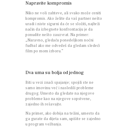
Napravite kompromis
Niko ne voli zahteve, ali svako može ceniti
kompromis. Ako želite da vaš partner nešto
uradi i niste sigurni da će se složiti, najbrži
način da izbegnete konfrontaciju je da
ponudite nešto zauzvrat. Na primer:
„Naravno, gledaću ponedeljkom noćni
fudbal ako me odvedeš da gledam sledeći
film po mom izboru.“
Dva uma su bolja od jednog
Biti u vezi znači spajanje; spojili ste ne
samo imovinu već i nasledili probleme
drugog. Umesto da gledate na njegove
probleme kao na njegove sopstvene,
zajedno ih rešavajte.
Na primer, ako dobija na težini, umesto da
ga gurate da dijeta sam, upišite se zajedno
u program vežbanja.