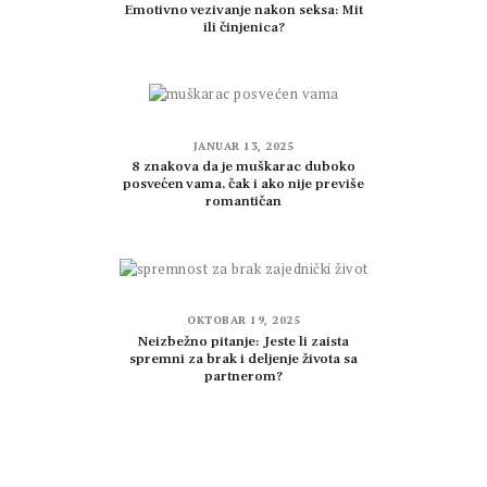
Emotivno vezivanje nakon seksa: Mit
ili činjenica?
JANUAR 13, 2025
8 znakova da je muškarac duboko
posvećen vama, čak i ako nije previše
romantičan
OKTOBAR 19, 2025
Neizbežno pitanje: Jeste li zaista
spremni za brak i deljenje života sa
partnerom?