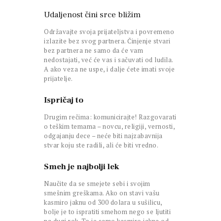
Udaljenost čini srce bližim
Održavajte svoja prijateljstva i povremeno
izlazite bez svog partnera. Činjenje stvari
bez partnera ne samo da će vam
nedostajati, već će vas i sačuvati od ludila.
A ako veza ne uspe, i dalje ćete imati svoje
prijatelje.
Ispričaj to
Drugim rečima: komunicirajte! Razgovarati
o teškim temama – novcu, religiji, vernosti,
odgajanju dece – neće biti najzabavnija
stvar koju ste radili, ali će biti vredno.
Smeh je najbolji lek
Naučite da se smejete sebi i svojim
smešnim greškama. Ako on stavi vašu
kasmiro jaknu od 300 dolara u sušilicu,
bolje je to ispratiti smehom nego se ljutiti