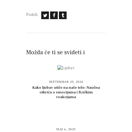
Podeli:
Možda će ti se svideti i
SEPTEMBAR 29, 2024
Kako ljubav utiče na naše telo: Naučna
otkrića o emocijama i fizičkim
reakcijama
MAJ 6, 2023