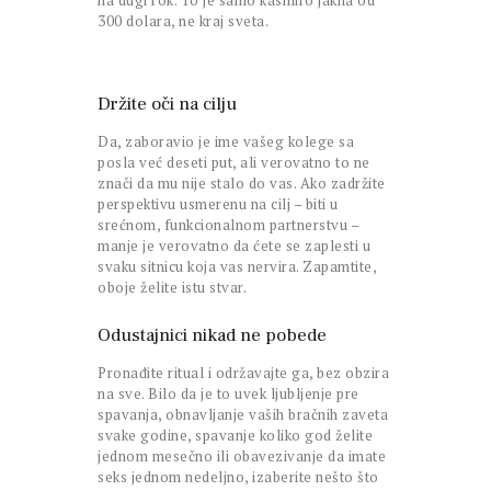
na dugi rok. To je samo kasmiro jakna od
300 dolara, ne kraj sveta.
Držite oči na cilju
Da, zaboravio je ime vašeg kolege sa
posla već deseti put, ali verovatno to ne
znači da mu nije stalo do vas. Ako zadržite
perspektivu usmerenu na cilj – biti u
srećnom, funkcionalnom partnerstvu –
manje je verovatno da ćete se zaplesti u
svaku sitnicu koja vas nervira. Zapamtite,
oboje želite istu stvar.
Odustajnici nikad ne pobede
Pronađite ritual i održavajte ga, bez obzira
na sve. Bilo da je to uvek ljubljenje pre
spavanja, obnavljanje vaših bračnih zaveta
svake godine, spavanje koliko god želite
jednom mesečno ili obavezivanje da imate
seks jednom nedeljno, izaberite nešto što