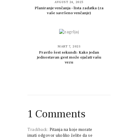
AVGUST 24, 2023
Planiranje venčanja – lista zadatka (za
vaše savršeno venčanje)
MART 7, 2025
Pravilo šest sekundi: Kako jedan
jednostavan gest može ojačati vašu
vezu
1 Comments
Trackback:
Pitanja na koje morate
imati odgovor ukoliko želite da se