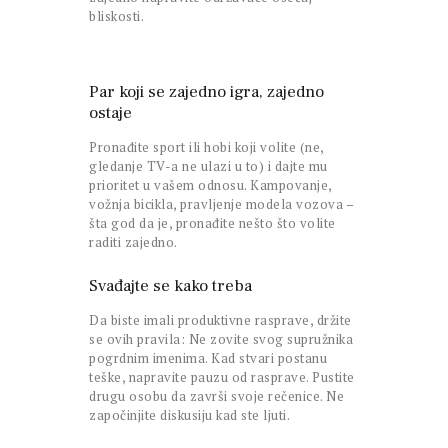
bliskosti.
Par koji se zajedno igra, zajedno
ostaje
Pronađite sport ili hobi koji volite (ne,
gledanje TV-a ne ulazi u to) i dajte mu
prioritet u vašem odnosu. Kampovanje,
vožnja bicikla, pravljenje modela vozova –
šta god da je, pronađite nešto što volite
raditi zajedno.
Svađajte se kako treba
Da biste imali produktivne rasprave, držite
se ovih pravila: Ne zovite svog supružnika
pogrdnim imenima. Kad stvari postanu
teške, napravite pauzu od rasprave. Pustite
drugu osobu da završi svoje rečenice. Ne
započinjite diskusiju kad ste ljuti.