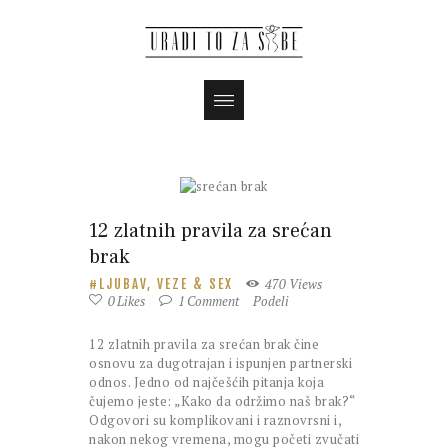
12 zlatnih pravila za srećan
brak
470
Views
LJUBAV, VEZE & SEX
0
Likes
1
Comment
Podeli
12 zlatnih pravila za srećan brak čine
osnovu za dugotrajan i ispunjen partnerski
odnos. Jedno od najčešćih pitanja koja
čujemo jeste: „Kako da održimo naš brak?“
Odgovori su komplikovani i raznovrsni i,
nakon nekog vremena, mogu početi zvučati