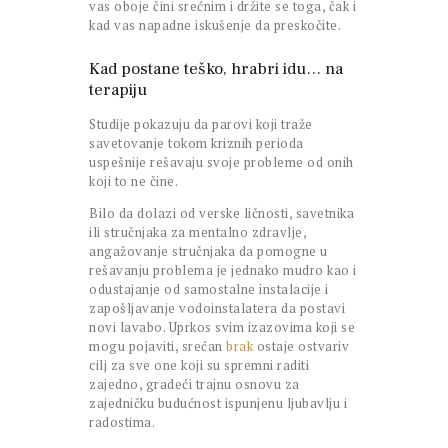
vas oboje čini srećnim i držite se toga, čak i
kad vas napadne iskušenje da preskočite.
Kad postane teško, hrabri idu… na
terapiju
Studije pokazuju da parovi koji traže
savetovanje tokom kriznih perioda
uspešnije rešavaju svoje probleme od onih
koji to ne čine.
Bilo da dolazi od verske ličnosti, savetnika
ili stručnjaka za mentalno zdravlje,
angažovanje stručnjaka da pomogne u
rešavanju problema je jednako mudro kao i
odustajanje od samostalne instalacije i
zapošljavanje vodoinstalatera da postavi
novi lavabo. Uprkos svim izazovima koji se
mogu pojaviti, srećan
brak
ostaje ostvariv
cilj za sve one koji su spremni raditi
zajedno, gradeći trajnu osnovu za
zajedničku budućnost ispunjenu ljubavlju i
radostima.