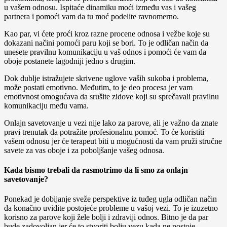
u vašem odnosu. Ispitaće dinamiku moći između vas i vašeg
partnera i pomoći vam da tu moć podelite ravnomerno.
Kao par, vi ćete proći kroz razne procene odnosa i vežbe koje su
dokazani načini pomoći paru koji se bori. To je odličan način da
unesete pravilnu komunikaciju u vaš odnos i pomoći će vam da
oboje postanete lagodniji jedno s drugim.
Dok dublje istražujete skrivene uglove vaših sukoba i problema,
može postati emotivno. Međutim, to je deo procesa jer vam
emotivnost omogućava da srušite zidove koji su sprečavali pravilnu
komunikaciju među vama.
Onlajn savetovanje u vezi nije lako za parove, ali je važno da znate
pravi trenutak da potražite profesionalnu pomoć. To će koristiti
vašem odnosu jer će terapeut biti u mogućnosti da vam pruži stručne
savete za vas oboje i za poboljšanje vašeg odnosa.
Kada bismo trebali da rasmotrimo da li smo za onlajn
savetovanje?
Ponekad je dobijanje sveže perspektive iz tuđeg ugla odličan način
da konačno uvidite postojeće probleme u vašoj vezi. To je izuzetno
korisno za parove koji žele bolji i zdraviji odnos. Bitno je da par
bude zadovoljan jer će to stvoriti bolju vezu kada ne postoje