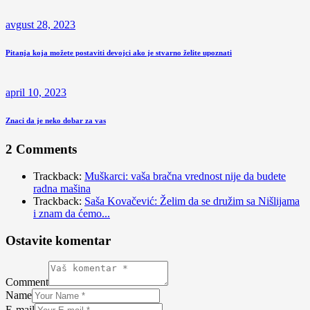
avgust 28, 2023
Pitanja koja možete postaviti devojci ako je stvarno želite upoznati
april 10, 2023
Znaci da je neko dobar za vas
2 Comments
Trackback:
Muškarci: vaša bračna vrednost nije da budete
radna mašina
Trackback:
Saša Kovačević: Želim da se družim sa Nišlijama
i znam da ćemo...
Ostavite komentar
Comment
Name
E-mail