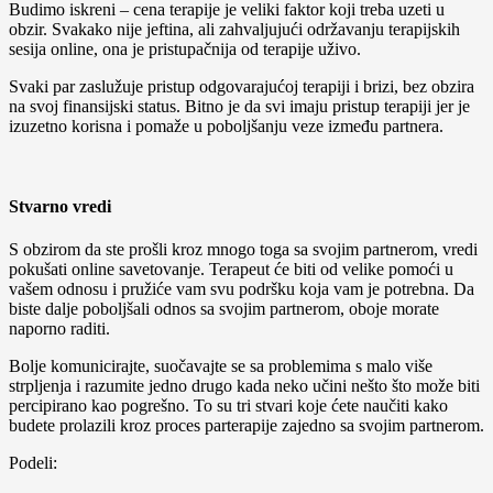
Budimo iskreni – cena terapije je veliki faktor koji treba uzeti u
obzir. Svakako nije jeftina, ali zahvaljujući održavanju terapijskih
sesija online, ona je pristupačnija od terapije uživo.
Svaki par zaslužuje pristup odgovarajućoj terapiji i brizi, bez obzira
na svoj finansijski status. Bitno je da svi imaju pristup terapiji jer je
izuzetno korisna i pomaže u poboljšanju veze između partnera.
Stvarno vredi
S obzirom da ste prošli kroz mnogo toga sa svojim partnerom, vredi
pokušati online savetovanje. Terapeut će biti od velike pomoći u
vašem odnosu i pružiće vam svu podršku koja vam je potrebna. Da
biste dalje poboljšali odnos sa svojim partnerom, oboje morate
naporno raditi.
Bolje komunicirajte, suočavajte se sa problemima s malo više
strpljenja i razumite jedno drugo kada neko učini nešto što može biti
percipirano kao pogrešno. To su tri stvari koje ćete naučiti kako
budete prolazili kroz proces parterapije zajedno sa svojim partnerom.
Podeli: