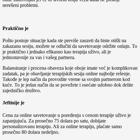
nerešeni problemi.
Praktično je
Pošto postoje situacije kada ste previše zauzeti da biste otišli na
zakazanu sesiju, možete se odlučiti da savetovanje održite onlajn. To
je praktično i jednako efikasno kao terapija uživo, ali je
jednostavnije za vas i vašeg partnera.
Balansiranje i procena obaveza koje oboje imate već je komplikovan
zadatak, pa je obavljanje terapijskih sesija online najbolje rešenje.
Takođe je lep način da provodite vreme sa svojim partnerom kod
kuće. To je jedan način da se povežete i osećate udobno dok delite
zajedničko društvo.
Jeftinije je
Cena za online savetovanje u poređenju s cenom terapije uživo je
zapanjujuća. Za prosečno 75 dolara po satu, dobijate
personalizovanu terapiju. Ali za online terapiju, plaćate samo
prosečno 80 dolara nedeljno.