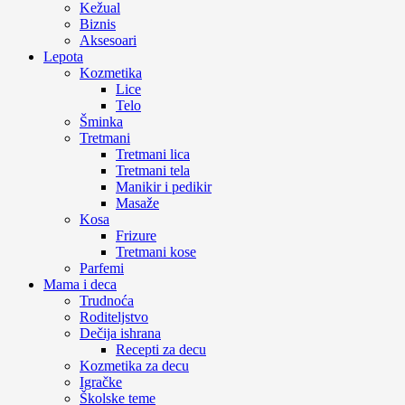
Kežual
Biznis
Aksesoari
Lepota
Kozmetika
Lice
Telo
Šminka
Tretmani
Tretmani lica
Tretmani tela
Manikir i pedikir
Masaže
Kosa
Frizure
Tretmani kose
Parfemi
Mama i deca
Trudnoća
Roditeljstvo
Dečija ishrana
Recepti za decu
Kozmetika za decu
Igračke
Školske teme