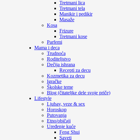
Tretmani lica
Tretmani tela
Manikir i pedikir
Masaže
Kosa
Frizure
Tretmani kose
Parfemi
Mama i deca
Trudnoća
Roditeljstvo
Dečija ishrana
Recepti za decu
Kozmetika za decu
Igračke
Školske teme
Blog (čitateljke dele svoje priče)
Lifestyle
Ljubav, veze & sex
Horoskop
Putovanja
Etno/običaji
Uređenje kuće
Feng Shui
Saveti