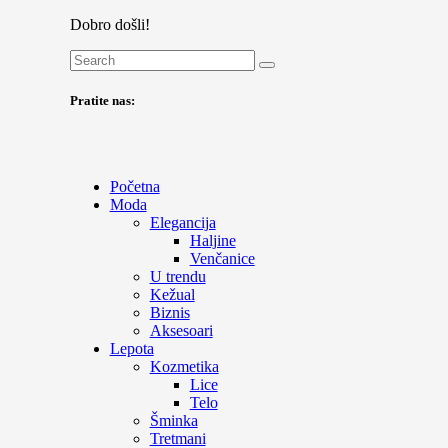
Dobro došli!
Pratite nas:
Početna
Moda
Elegancija
Haljine
Venčanice
U trendu
Kežual
Biznis
Aksesoari
Lepota
Kozmetika
Lice
Telo
Šminka
Tretmani