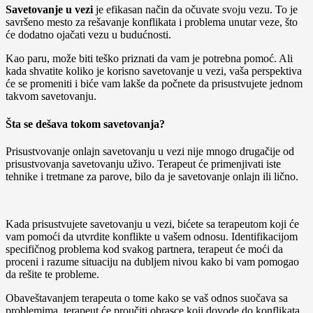
Savetovanje u vezi
je efikasan način da očuvate svoju vezu. To je
savršeno mesto za rešavanje konflikata i problema unutar veze, što
će dodatno ojačati vezu u budućnosti.
Kao paru, može biti teško priznati da vam je potrebna pomoć. Ali
kada shvatite koliko je korisno savetovanje u vezi, vaša perspektiva
će se promeniti i biće vam lakše da počnete da prisustvujete jednom
takvom savetovanju.
Šta se dešava tokom savetovanja?
Prisustvovanje onlajn savetovanju u vezi nije mnogo drugačije od
prisustvovanja savetovanju uživo. Terapeut će primenjivati iste
tehnike i tretmane za parove, bilo da je savetovanje onlajn ili lično.
Kada prisustvujete savetovanju u vezi, bićete sa terapeutom koji će
vam pomoći da utvrdite konflikte u vašem odnosu. Identifikacijom
specifičnog problema kod svakog partnera, terapeut će moći da
proceni i razume situaciju na dubljem nivou kako bi vam pomogao
da rešite te probleme.
Obaveštavanjem terapeuta o tome kako se vaš odnos suočava sa
problemima, terapeut će proučiti obrasce koji dovode do konflikata