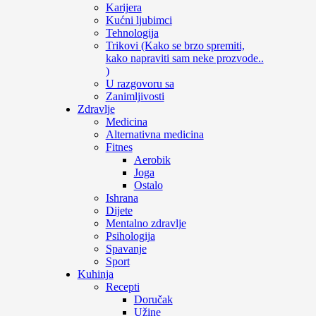
Karijera
Kućni ljubimci
Tehnologija
Trikovi (Kako se brzo spremiti,
kako napraviti sam neke prozvode..
)
U razgovoru sa
Zanimljivosti
Zdravlje
Medicina
Alternativna medicina
Fitnes
Aerobik
Joga
Ostalo
Ishrana
Dijete
Mentalno zdravlje
Psihologija
Spavanje
Sport
Kuhinja
Recepti
Doručak
Užine