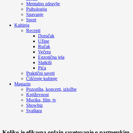
Mentalno zdravlje
Psihologija
Spavanje
Sport
Kuhinja
Recepti
Doručak
Užine
Ručak
Večera
Egzotična jela
Slatkiši
Pića
Praktični saveti
Čišćenje kuhinje
Magazin
Pozorišta, koncerti, izložbe
Književnost
Muzika, film, tv
Showbiz
Svaštara
Koliko je efikasna onlajn savetovanje o partnerskim