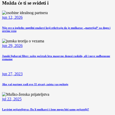
Možda će ti se svideti i
jun 12, 2026
Nije sve u izgledu: suptilni znakovi koji otkrivaju da je muškarac „materijal“ za dugu i
srećnu vezu
jun 29, 2026
Junski ljubavni filter: zašto početak leta masovno donosi raskide, ali i nove sudbonosne
romanse
jun 27, 2023
Ako vaš partner radi ove 11 stvari, zaista vas poštuje
jul 22, 2025
Lavirint prijateljstva: Da li muškarci i žene mogu biti samo prijatelji?