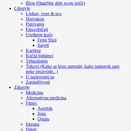
Blog (čitateljke dele svoje priče)
Lifestyle
Ljubav, veze & sex
Horoskop
Putovanja
Etno/običaji
Uređenje kuće
Feng Shui
Saveti
Karijera
Kućni ljubimci
Tehnologija
Trikovi (Kako se brzo spremiti, kako napraviti sam
neke prozvode.. )
U razgovoru sa
Zanimljivosti
Zdravlje
Medicina
Alternativna medicina
Fitnes
Aerobik
Joga
Ostalo
Ishrana
Dijete