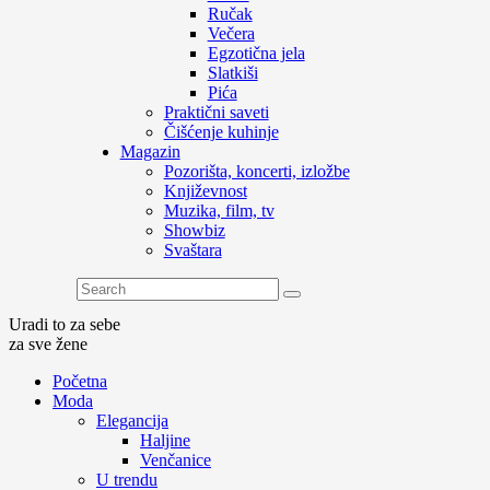
Ručak
Večera
Egzotična jela
Slatkiši
Pića
Praktični saveti
Čišćenje kuhinje
Magazin
Pozorišta, koncerti, izložbe
Književnost
Muzika, film, tv
Showbiz
Svaštara
Uradi to za sebe
za sve žene
Početna
Moda
Elegancija
Haljine
Venčanice
U trendu