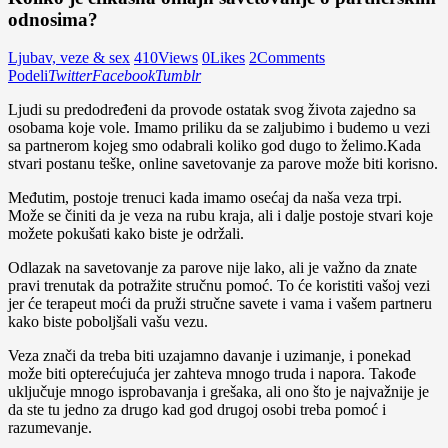
odnosima?
Ljubav, veze & sex
410
Views
0
Likes
2
Comments
Podeli
Twitter
Facebook
Tumblr
Ljudi su predodređeni da provode ostatak svog života zajedno sa
osobama koje vole. Imamo priliku da se zaljubimo i budemo u vezi
sa partnerom kojeg smo odabrali koliko god dugo to želimo.Kada
stvari postanu teške, online savetovanje za parove može biti korisno.
Međutim, postoje trenuci kada imamo osećaj da naša veza trpi.
Može se činiti da je veza na rubu kraja, ali i dalje postoje stvari koje
možete pokušati kako biste je održali.
Odlazak na savetovanje za parove nije lako, ali je važno da znate
pravi trenutak da potražite stručnu pomoć. To će koristiti vašoj vezi
jer će terapeut moći da pruži stručne savete i vama i vašem partneru
kako biste poboljšali vašu vezu.
Veza znači da treba biti uzajamno davanje i uzimanje, i ponekad
može biti opterećujuća jer zahteva mnogo truda i napora. Takođe
uključuje mnogo isprobavanja i grešaka, ali ono što je najvažnije je
da ste tu jedno za drugo kad god drugoj osobi treba pomoć i
razumevanje.