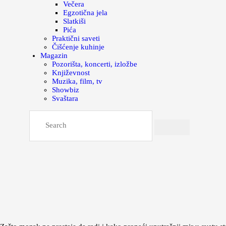
Večera
Egzotična jela
Slatkiši
Pića
Praktični saveti
Čišćenje kuhinje
Magazin
Pozorišta, koncerti, izložbe
Književnost
Muzika, film, tv
Showbiz
Svaštara