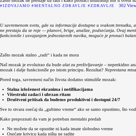
Zašto mozak ne prestaje da radi i kako pronaći unutrašnji mir u svetu s
302
Vie
IZDVAJAMO
MENTALNO ZDRAVLJE
ZDRAVLJE
U savremenom svetu, gde su informacije dostupne u svakom trenutku, a 
ne prestaju da se roje — planovi, brige, analize, podsećanja. Ovaj me
funkcioniše i usvajanjem jednostavnih navika, moguće je pronaći balans 
Zašto mozak stalno „radi“ i kada ne mora
Naš mozak je evoluirao da bude
alat za preživljavanje
– neprekidno anal
mozak i dalje funkcioniše po istom principu. Rezultat?
Neprestana misa
Pored toga, savremeni način života dodatno stimuliše mozak:
Stalna izloženost ekranima i notifikacijama
Višestruki zadaci i ubrzan ritam
Društveni pritisak da budemo produktivni i dostupni 24/7
Sve to stvara osećaj da „gubimo vreme“ ako se samo opustimo, što vo
Kako prepoznati da vam je potreban mentalni predah
Ne možete da se opustite ni kada imate slobodno vreme
Osećate krivicu kada ništa ne radite