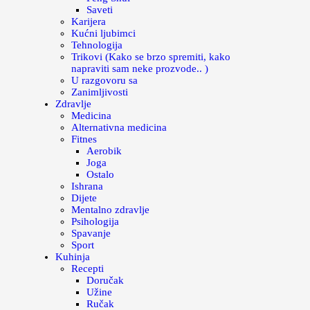
Saveti
Karijera
Kućni ljubimci
Tehnologija
Trikovi (Kako se brzo spremiti, kako
napraviti sam neke prozvode.. )
U razgovoru sa
Zanimljivosti
Zdravlje
Medicina
Alternativna medicina
Fitnes
Aerobik
Joga
Ostalo
Ishrana
Dijete
Mentalno zdravlje
Psihologija
Spavanje
Sport
Kuhinja
Recepti
Doručak
Užine
Ručak