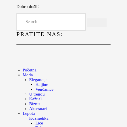
Dobro došli!
Početna
Moda
PRATITE NAS:
Lepota
Mama i deca
Lifestyle
Zdravlje
Početna
Moda
Kuhinja
Elegancija
Haljine
Magazin
Venčanice
U trendu
Kežual
Biznis
Aksesoari
Lepota
Kozmetika
Lice