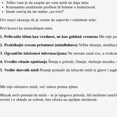
Teško vam je da zaspite jer vam misli ne daju mira
Konstantno analizirate prošlost ili brinete o budućnosti
Imate osećaj da ste stalno „na ivici“
Ovi znaci ukazuju da je vreme da
usporite i oslušnete sebe
.
Prvi koraci ka unutrašnjem miru
1. Prihvatite tišinu kao vrednost, ne kao gubitak vremena
Mir nije pa
2. Praktikujte svesnu prisutnost (mindfulness)
Vežbe disanja, meditaci
3. Ograničite izloženost informacijama
Ne morate znati sve, u svakom
4. Uvedite rituale opuštanja
Šetnja u prirodi, čitanje, slušanje muzike,
5. Vodite dnevnik misli
Pisanje pomaže da izbacite misli iz glave i sagl
Mir nije odsustvo misli, već odnos prema njima
Mozak neće prestati da misli – to je njegova priroda. Ali možemo nauči
svesni i u skladu sa sobom
, bez obzira na spoljne okolnosti.