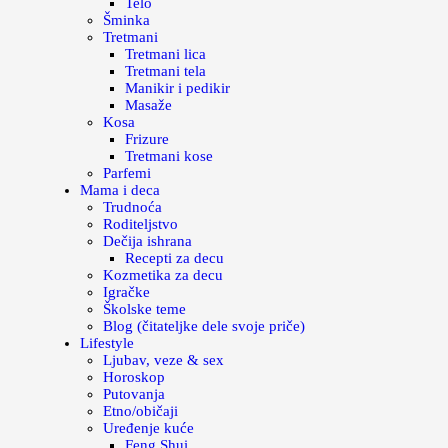
Telo
Šminka
Tretmani
Tretmani lica
Tretmani tela
Manikir i pedikir
Masaže
Kosa
Frizure
Tretmani kose
Parfemi
Mama i deca
Trudnoća
Roditeljstvo
Dečija ishrana
Recepti za decu
Kozmetika za decu
Igračke
Školske teme
Blog (čitateljke dele svoje priče)
Lifestyle
Ljubav, veze & sex
Horoskop
Putovanja
Etno/običaji
Uređenje kuće
Feng Shui