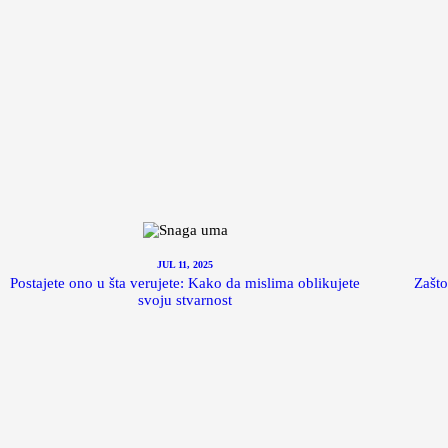
JUL 11, 2025
Postajete ono u šta verujete: Kako da mislima oblikujete
Zašto
svoju stvarnost