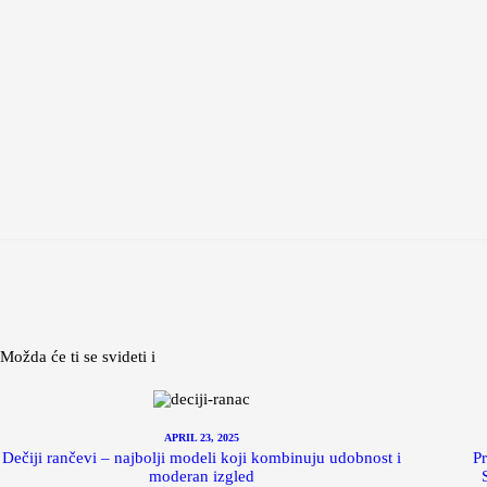
Možda će ti se svideti i
APRIL 23, 2025
Dečiji rančevi – najbolji modeli koji kombinuju udobnost i
Pr
moderan izgled