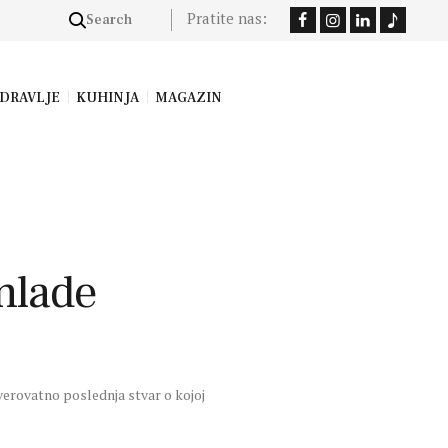
Pratite nas:
DRAVLJE
KUHINJA
MAGAZIN
mlade
 verovatno poslednja stvar o kojoj