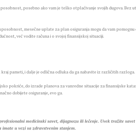
sposobnost, posebno ako vam je teško otplaćivanje svojih dugova. Bez u
nu sposobnost, mesečne uplate za plan osiguranja mogu da vam pomognu 
nost, već vodite računa i o svojoj finansijskoj situaciji.
kraj pameti, i dalje je odlična odluka da ga nabavite iz različitih razloga.
ijsko pokriće, do izrade planova za vanredne situacije za finansijske kat
načno dobijete osiguranje, evo ga.
fesionalni medicinski savet, dijagnozu ili lečenje. Uvek tražite savet
a imate u vezi sa zdravstvenim stanjem.