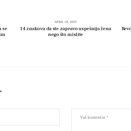
APRIL 18, 2023
a se
14 znakova da ste zapravo uspešnija žena
Revo
nim
nego što mislite
r