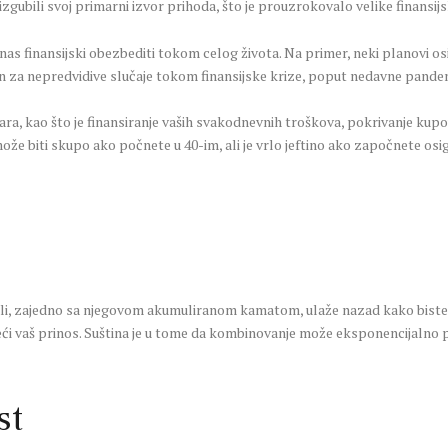
izgubili svoj primarni izvor prihoda, što je prouzrokovalo velike finansi
as finansijski obezbediti tokom celog života. Na primer, neki planovi o
 za nepredvidive slučaje tokom finansijske krize, poput nedavne pandem
a, kao što je finansiranje vaših svakodnevnih troškova, pokrivanje kupov
 može biti skupo ako počnete u 40-im, ali je vrlo jeftino ako započnete osi
latili, zajedno sa njegovom akumuliranom kamatom, ulaže nazad kako biste
 veći vaš prinos. Suština je u tome da kombinovanje može eksponencijalno 
st