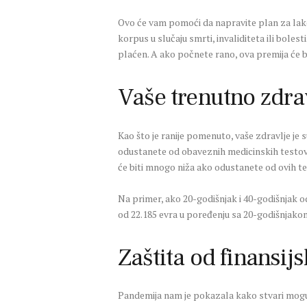
Ovo će vam pomoći da napravite plan za lako
korpus u slučaju smrti, invaliditeta ili bolest
plaćen. A ako počnete rano, ova premija će b
Vaše trenutno zdrav
Kao što je ranije pomenuto, vaše zdravlje je
odustanete od obaveznih medicinskih testova,
će biti mnogo niža ako odustanete od ovih te
Na primer, ako 20-godišnjak i 40-godišnjak o
od 22.185 evra u poređenju sa 20-godišnjako
Zaštita od finansij
Pandemija nam je pokazala kako stvari mogu