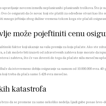
 upravljanje novcem između neplaniranih i planiranih troškova. Što je na
i. Ovo će osigurati da će novac koji ste platili za određene stvari kao što s
iti mnogo jeftinija zbog dužine vremena tokom koga ste plaćali osiguran
lje može pojeftiniti cenu osigu
 suštinski faktor koji ukazuje na vašu premiju za koju plaćate. Ako ste z
 a čak možete biti izuzeti od zdravstvenih zahteva koje morate da ispun
stova i zahteva, što će vas dovesti do toga da plaćate nižu mesečnu upla
dluče da istovremeno dobiju osiguranje sa sumom od 10.000.000 evra. 40-g
m koji treba da plaća samo 5.428 evra mesečno.
skih katastrofa
 brzo da se promene za samo nekoliko nedelja. Ljudi gube posao levo-de