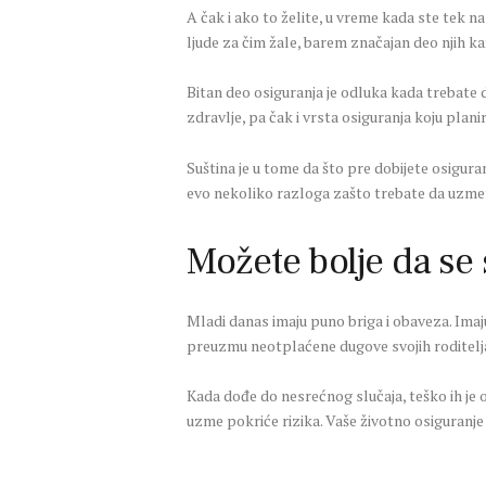
A čak i ako to želite, u vreme kada ste tek 
ljude za čim žale, barem značajan deo njih kaž
Bitan deo osiguranja je odluka kada trebate 
zdravlje, pa čak i vrsta osiguranja koju plan
Suština je u tome da što pre dobijete osiguran
evo nekoliko razloga zašto trebate da uzmet
Možete bolje da se 
Mladi danas imaju puno briga i obaveza. Imaju
preuzmu neotplaćene dugove svojih roditelja
Kada dođe do nesrećnog slučaja, teško ih je o
uzme pokriće rizika. Vaše životno osiguranje