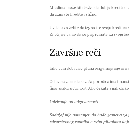
Mladima može biti teško da dobiju kreditnu 
da uzimate kredite i slično.
Uz to, ako želite da izgradite svoju kredit
Znači, ne samo da se pripremate za svoju buduć
Završne reči
Iako vam dobijanje plana osiguranja nije ni na 
Od uveravanja da je vaša porodica ima finans
finansijsku sigurnost. Ako čekate znak da ko
Odricanje od odgovornosti
Sadržaj nije namenjen da bude zamena za pro
zdravstvenog radnika o svim pitanjima koj