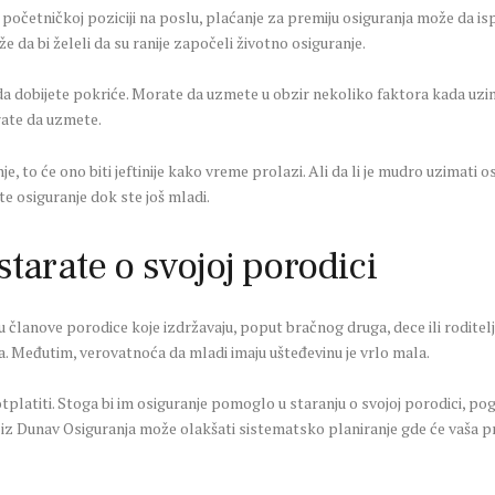
na početničkoj poziciji na poslu, plaćanje za premiju osiguranja može da 
e da bi želeli da su ranije započeli životno osiguranje.
da dobijete pokriće. Morate da uzmete u obzir nekoliko faktora kada uzim
irate da uzmete.
je, to će ono biti jeftinije kako vreme prolazi. Ali da li je mudro uzimati
e osiguranje dok ste još mladi.
starate o svojoj porodici
 članove porodice koje izdržavaju, poput bračnog druga, dece ili roditelj
. Međutim, verovatnoća da mladi imaju ušteđevinu je vrlo mala.
tplatiti. Stoga bi im osiguranje pomoglo u staranju o svojoj porodici, pog
 iz Dunav Osiguranja može olakšati sistematsko planiranje gde će vaša p