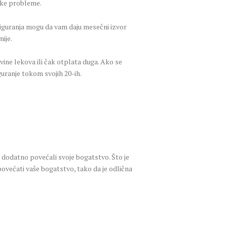
jske probleme.
siguranja mogu da vam daju mesečni izvor
ije.
ine lekova ili čak otplata duga. Ako se
guranje tokom svojih 20-ih.
 dodatno povećali svoje bogatstvo. Što je
povećati vaše bogatstvo, tako da je odlična