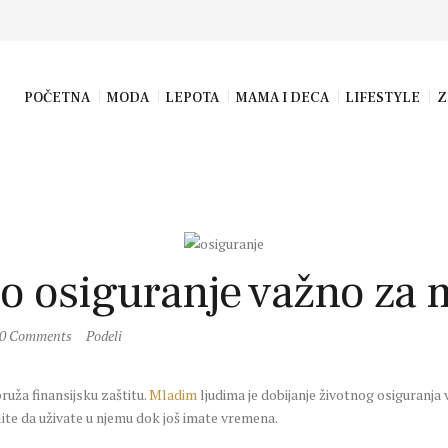
POČETNA
MODA
LEPOTA
MAMA I DECA
LIFESTYLE
Z
no osiguranje važno za 
0
Comments
Podeli
ruža finansijsku zaštitu.
Mladim
ljudima je dobijanje životnog osiguranja
želite da uživate u njemu dok još imate vremena.