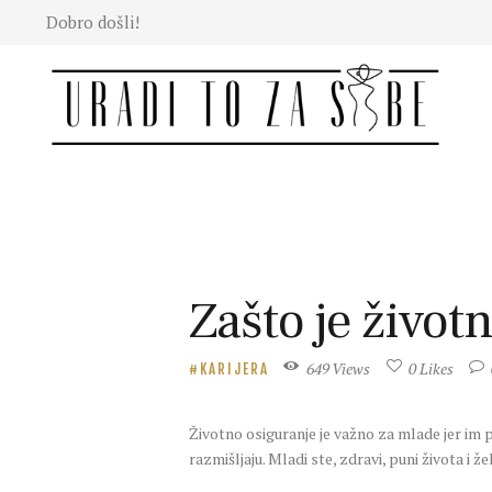
Dobro došli!
Moda
Lepota
Mama i
deca
Lifestyle
Zdravlje
Kuhinja
Magazin
Zašto je život
649
Views
0
Likes
KARIJERA
Životno osiguranje je važno za mlade jer im p
razmišljaju. Mladi ste, zdravi, puni života i 