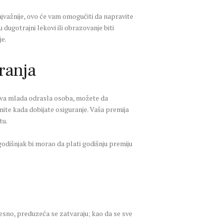
jvažnije, ovo će vam omogućiti da napravite
u dugotrajni lekovi ili obrazovanje biti
je.
ranja
drava mlada odrasla osoba, možete da
ite kada dobijate osiguranje. Vaša premija
tu.
odišnjak bi morao da plati godišnju premiju
sno, preduzeća se zatvaraju; kao da se sve