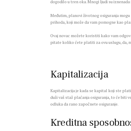
dogodilo u tren oka. Mnogi ljudi su iznenada 
Međutim, planovi životnog osiguranja mogu n
prihoda, koji može da vam pomogne kao plan
Ovaj novac možete koristiti kako vam odgovar
pitate koliko ćete platiti za ovu uslugu, da,
Kapitalizacija
Kapitalizacija je kada se kapital koji ste p
duži vaš staž plaćanja osiguranja, to će biti
odluka da rano započnete osiguranje.
Kreditna sposobno