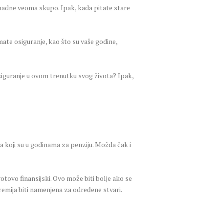
ispadne veoma skupo. Ipak, kada pitate stare
ate osiguranje, kao što su vaše godine,
 osiguranje u ovom trenutku svog života? Ipak,
a koji su u godinama za penziju. Možda čak i
otovo finansijski. Ovo može biti bolje ako se
remija biti namenjena za određene stvari.