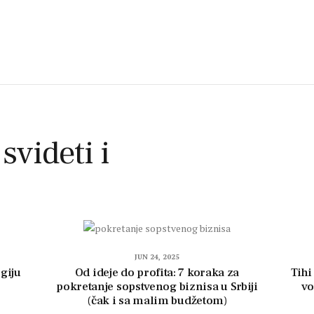
 svideti i
JUN 24, 2025
giju
Od ideje do profita: 7 koraka za
Tihi
pokretanje sopstvenog biznisa u Srbiji
vo
(čak i sa malim budžetom)