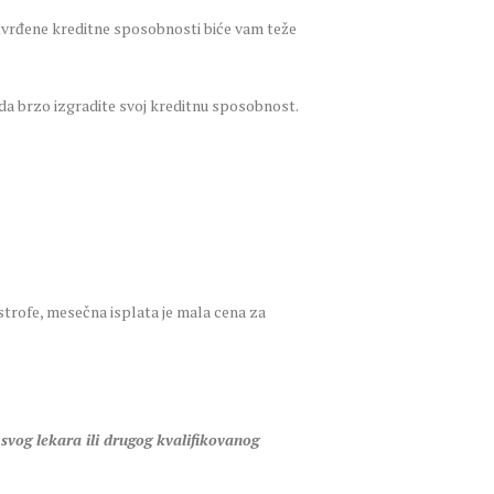
tvrđene kreditne sposobnosti biće vam teže
da brzo izgradite svoj kreditnu sposobnost.
astrofe, mesečna isplata je mala cena za
 svog lekara ili drugog kvalifikovanog