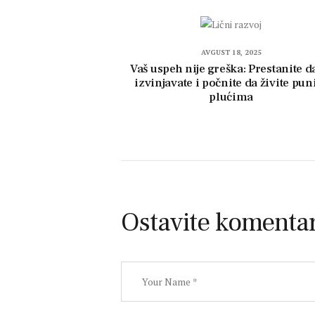
AVGUST 18, 2025
Vaš uspeh nije greška: Prestanite d
izvinjavate i počnite da živite pu
plućima
Ostavite komenta