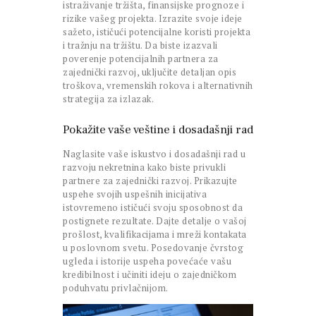
istraživanje tržišta, finansijske prognoze i
rizike vašeg projekta. Izrazite svoje ideje
sažeto, ističući potencijalne koristi projekta
i tražnju na tržištu. Da biste izazvali
poverenje potencijalnih partnera za
zajednički razvoj, uključite detaljan opis
troškova, vremenskih rokova i alternativnih
strategija za izlazak.
Pokažite vaše veštine i dosadašnji rad
Naglasite vaše iskustvo i dosadašnji rad u
razvoju nekretnina kako biste privukli
partnere za zajednički razvoj. Prikazujte
uspehe svojih uspešnih inicijativa
istovremeno ističući svoju sposobnost da
postignete rezultate. Dajte detalje o vašoj
prošlost, kvalifikacijama i mreži kontakata
u poslovnom svetu. Posedovanje čvrstog
ugleda i istorije uspeha povećaće vašu
kredibilnost i učiniti ideju o zajedničkom
poduhvatu privlačnijom.