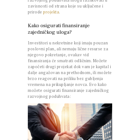
zavisnosti od strana koje su uključene i
prirode
projekta
.
Kako osigurati finansiranje
zajedničkog uloga?
Investitori u nekretnine koji imaju pouzan
poslovni plan, ali nemaju lične resurse za
njegovo pokretanje, ovakav vid
finansiranja će smatrati odličnim. Možete
započeti drugi projekat dok vam je kapital i
dalje angažovan na prethodnom, ili možete
brzo reagovati na priliku bez gubljenja
vremena na prikupljanje novca. Evo kako
možete osigurati finansiranje zajedničkog
razvojnog poduhvata: