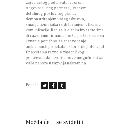
zajedničkog poduhvata izborom
odgovarajućeg partnera, izradom
detaljnog poslovnog plana,
demonstriranjem vašeg iskustva,
smanjenjem rizika i održavanjem efikasne
komunikacije. Rad sa iskusnim investitorima
ili razvojnim firmama može pružiti sredstva
i znanje potrebno za sprovođenje
ambicioznih projekata. Iskoristite potencijal
finansiranja razvoja zajedničkog
poduhvata da otvorite nove mogućnosti za
vaše napore u razvoju nekretnina.
Podeli:
Možda će ti se svideti i