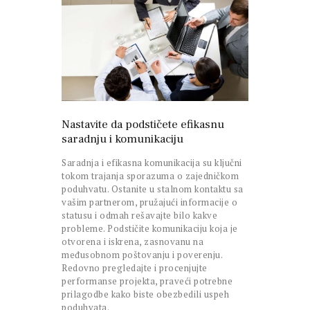
Nastavite da podstičete efikasnu
saradnju i komunikaciju
Saradnja i efikasna komunikacija su ključni
tokom trajanja sporazuma o zajedničkom
poduhvatu. Ostanite u stalnom kontaktu sa
vašim partnerom, pružajući informacije o
statusu i odmah rešavajte bilo kakve
probleme. Podstičite komunikaciju koja je
otvorena i iskrena, zasnovanu na
međusobnom poštovanju i poverenju.
Redovno pregledajte i procenjujte
performanse projekta, praveći potrebne
prilagodbe kako biste obezbedili uspeh
poduhvata.