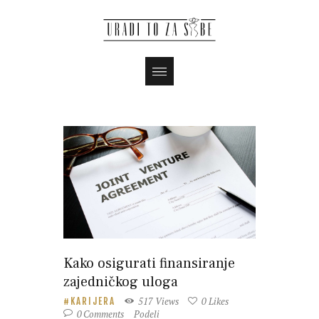
Kako osigurati finansiranje
zajedničkog uloga
517
Views
0
Likes
KARIJERA
0
Comments
Podeli