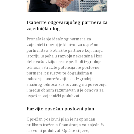
Izaberite odgovarajućeg partnera za
zajednički ulog
Pronalaženje idealnog partnera za
zajednički razvoj je ključno za uspešno
partnerstvo. Potražite partnere koji imaju
istoriju uspeha u razvoju nekretnina i koji
dele vašu viziju i principe. Radi izgradnje
odnosa, istražite potencijalne poslovne
partnere, prisustvujte događajima u
industriji i umrežavajte se. Izgradnja
snažnog odnosa zasnovanog na poverenju
i međusobnom razumevanju je osnova za
uspešan zajednički poduhvat.
Razvijte opsežan poslovni plan
Opsežan poslovni plan je neophodan
prilikom traženja finansiranja za zajednički
razvojni poduhvat. Opišite ciljeve,