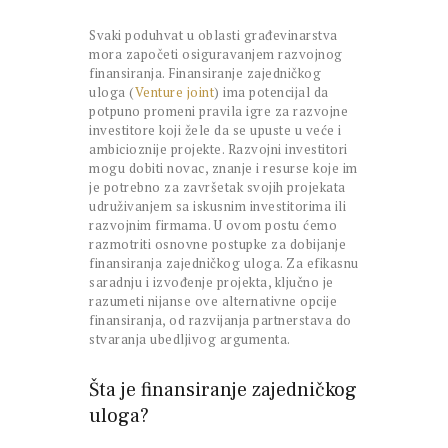
Svaki poduhvat u oblasti građevinarstva
mora započeti osiguravanjem razvojnog
finansiranja. Finansiranje zajedničkog
uloga (
Venture joint
) ima potencijal da
potpuno promeni pravila igre za razvojne
investitore koji žele da se upuste u veće i
ambicioznije projekte. Razvojni investitori
mogu dobiti novac, znanje i resurse koje im
je potrebno za završetak svojih projekata
udruživanjem sa iskusnim investitorima ili
razvojnim firmama. U ovom postu ćemo
razmotriti osnovne postupke za dobijanje
finansiranja zajedničkog uloga. Za efikasnu
saradnju i izvođenje projekta, ključno je
razumeti nijanse ove alternativne opcije
finansiranja, od razvijanja partnerstava do
stvaranja ubedljivog argumenta.
Šta je finansiranje zajedničkog
uloga?