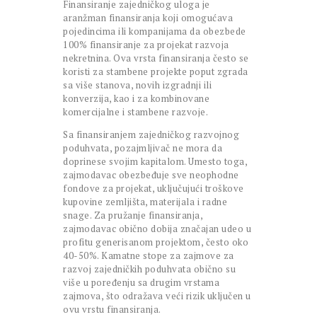
Finansiranje zajedničkog uloga je
aranžman finansiranja koji omogućava
pojedincima ili kompanijama da obezbede
100% finansiranje za projekat razvoja
nekretnina. Ova vrsta finansiranja često se
koristi za stambene projekte poput zgrada
sa više stanova, novih izgradnji ili
konverzija, kao i za kombinovane
komercijalne i stambene razvoje.
Sa finansiranjem zajedničkog razvojnog
poduhvata, pozajmljivač ne mora da
doprinese svojim kapitalom. Umesto toga,
zajmodavac obezbeđuje sve neophodne
fondove za projekat, uključujući troškove
kupovine zemljišta, materijala i radne
snage. Za pružanje finansiranja,
zajmodavac obično dobija značajan udeo u
profitu generisanom projektom, često oko
40-50%. Kamatne stope za zajmove za
razvoj zajedničkih poduhvata obično su
više u poređenju sa drugim vrstama
zajmova, što odražava veći rizik uključen u
ovu vrstu finansiranja.