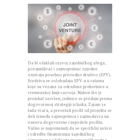
Da bi olakšali razvoj zajedničkog uloga,
pozajmljivač i zajmoprimac zajedno
osnivaju posebno privredno društvo (SPV).
Sredstva se oslobađaju SPV-u u ratama
koje su vezane za određene prekretnice u
vremenskoj liniji razvoja. Nakon što je
projekat završen, jedinice se prodaju prema
dogovorenoj strategiji izlaska. Zajam se
tada vraća, a preostali profit od projekta se
deli između zajmoprimca i zajmodavca na
osnovu dogovorene raspodele profita.
Važno je napomenuti da se specifični uslovi
i odredbe finansiranja zajedničkog
razvojnog poduhvata mogu razlikovati u