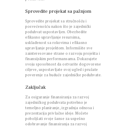
Sprovedite projekat sa pažnjom
Sprovedite projekat sa stručnošću i
posvećenošću nakon što je zajednički
poduhvat uspostavljen. Obezbedite
efikasno upravljanje resursima,
usklađenost sa rokovima i efikasno
upravljanje projektom. Informišite sve
zainteresovane strane o razvoju projekta i
finansijskim performansama. Dokazujete
svoju sposobnost da ostvarite dogovorene
ciljeve, uspostavljate svoj ugled i pružate
poverenje za buduće zajedničke poduhvate.
Zaključak
Za osiguranje finansiranja za razvoj
zajedničkog poduhvata potrebno je
temeljno planiranje, izgradnja odnosa i
prezentacija privlačne ideje. Možete
poboljšati svoje šanse za uspešno
odobravanje finansiranja za razvoj