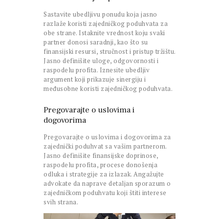
Sastavite ubedljivu ponudu koja jasno
razlaže koristi zajedničkog poduhvata za
obe strane. Istaknite vrednost koju svaki
partner donosi saradnji, kao što su
finansijski resursi, stručnost i pristup tržištu.
Jasno definišite uloge, odgovornosti i
raspodelu profita. Iznesite ubedljiv
argument koji prikazuje sinergiju i
međusobne koristi zajedničkog poduhvata.
Pregovarajte o uslovima i
dogovorima
Pregovarajte o uslovima i dogovorima za
zajednički poduhvat sa vašim partnerom.
Jasno definišite finansijske doprinose,
raspodelu profita, procese donošenja
odluka i strategije za izlazak. Angažujte
advokate da naprave detaljan sporazum o
zajedničkom poduhvatu koji štiti interese
svih strana.