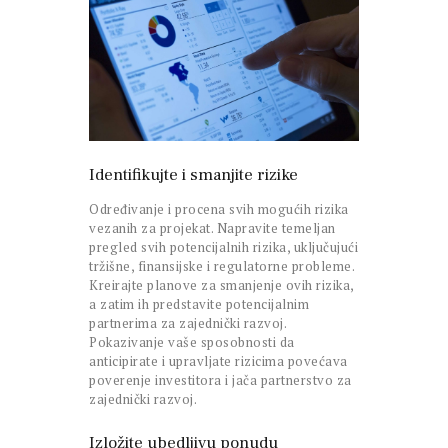
Identifikujte i smanjite rizike
Određivanje i procena svih mogućih rizika
vezanih za projekat. Napravite temeljan
pregled svih potencijalnih rizika, uključujući
tržišne, finansijske i regulatorne probleme.
Kreirajte planove za smanjenje ovih rizika,
a zatim ih predstavite potencijalnim
partnerima za zajednički razvoj.
Pokazivanje vaše sposobnosti da
anticipirate i upravljate rizicima povećava
poverenje investitora i jača partnerstvo za
zajednički razvoj.
Izložite ubedljivu ponudu