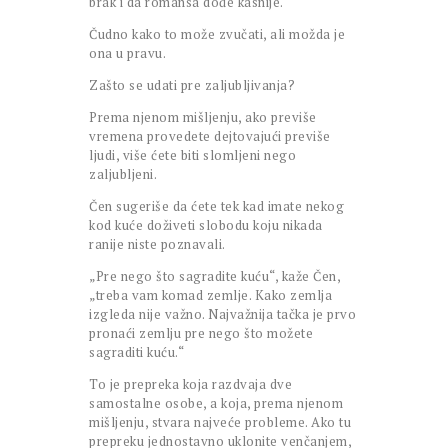
brak i da romansa dođe kasnije.
Čudno kako to može zvučati, ali možda je
ona u pravu.
Zašto se udati pre zaljubljivanja?
Prema njenom mišljenju, ako previše
vremena provedete dejtovajući previše
ljudi, više ćete biti slomljeni nego
zaljubljeni.
Čen sugeriše da ćete tek kad imate nekog
kod kuće doživeti slobodu koju nikada
ranije niste poznavali.
„Pre nego što sagradite kuću“, kaže Čen,
„treba vam komad zemlje. Kako zemlja
izgleda nije važno. Najvažnija tačka je prvo
pronaći zemlju pre nego što možete
sagraditi kuću.“
To je prepreka koja razdvaja dve
samostalne osobe, a koja, prema njenom
mišljenju, stvara najveće probleme. Ako tu
prepreku jednostavno uklonite venčanjem,