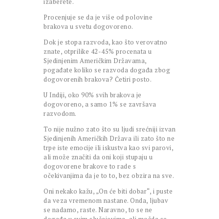
izaberete.
Procenjuje se da je više od polovine
brakova u svetu dogovoreno.
Dok je stopa razvoda, kao što verovatno
znate, otprilike 42-45% procenata u
Sjedinjenim Američkim Državama,
pogađate koliko se razvoda događa zbog
dogovorenih brakova? Četiri posto.
U Indiji, oko 90% svih brakova je
dogovoreno, a samo 1% se završava
razvodom.
To nije nužno zato što su ljudi srećniji izvan
Sjedinjenih Američkih Država ili zato što ne
trpe iste emocije ili iskustva kao svi parovi,
ali može značiti da oni koji stupaju u
dogovorene brakove to rade s
očekivanjima da je to to, bez obzira na sve.
Oni nekako kažu, „On će biti dobar“, i puste
da veza vremenom nastane. Onda, ljubav
se nadamo, raste. Naravno, to se ne