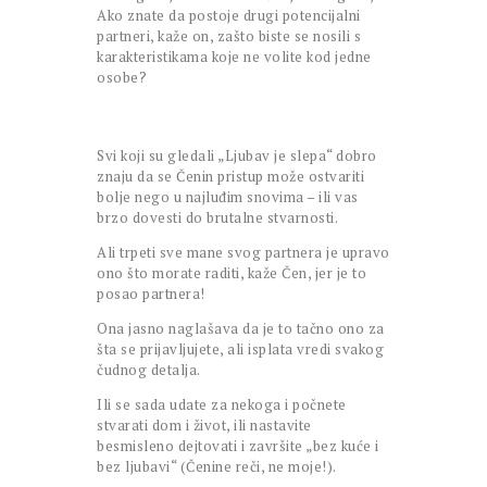
Ako znate da postoje drugi potencijalni
partneri, kaže on, zašto biste se nosili s
karakteristikama koje ne volite kod jedne
osobe?
Svi koji su gledali „Ljubav je slepa“ dobro
znaju da se Čenin pristup može ostvariti
bolje nego u najluđim snovima – ili vas
brzo dovesti do brutalne stvarnosti.
Ali trpeti sve mane svog partnera je upravo
ono što morate raditi, kaže Čen, jer je to
posao partnera!
Ona jasno naglašava da je to tačno ono za
šta se prijavljujete, ali isplata vredi svakog
čudnog detalja.
Ili se sada udate za nekoga i počnete
stvarati dom i život, ili nastavite
besmisleno dejtovati i završite „bez kuće i
bez ljubavi“ (Čenine reči, ne moje!).