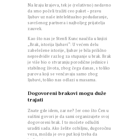
Na kraju krajeva, tek je (relativno) nedavno
da smo počeli tražiti ceo paket – pravu
ljubav uz naše intelektualno podudaranje,
savršenog partnera i najboljeg prijatelja
zauvek.
Kao što nas je Stenfi Kunc naučila u knjizi
„Brak, istorija ljubavi“: U većem delu
zabeležene istorije, ljubav je bila prilično
nepredvidiv razlog za stupanje u brak. Brak
je više bio o stvaranju porodične jedinice i
stabilnog života, zbog čega danas, s toliko
parova koji se venčavaju samo zbog
ljubavi, toliko nas odlazi u masama.
Dogovoreni brakovi mogu duže
trajati
Znate gde idem, zar ne? Jer ono što Čen u
suštini govori je da sami organizujete svoj
dogovoreni brak. I to možete odlučiti
uraditi sada. Ako želite ozbiljnu, dugoročnu
vezu, možda je ovo put koji treba da