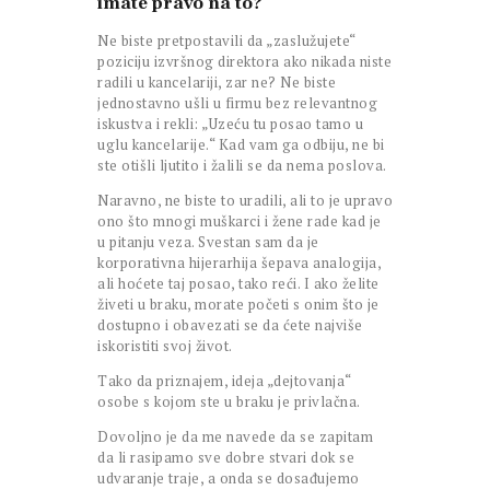
imate pravo na to?
Ne biste pretpostavili da „zaslužujete“
poziciju izvršnog direktora ako nikada niste
radili u kancelariji, zar ne? Ne biste
jednostavno ušli u firmu bez relevantnog
iskustva i rekli: „Uzeću tu posao tamo u
uglu kancelarije.“ Kad vam ga odbiju, ne bi
ste otišli ljutito i žalili se da nema poslova.
Naravno, ne biste to uradili, ali to je upravo
ono što mnogi muškarci i žene rade kad je
u pitanju veza. Svestan sam da je
korporativna hijerarhija šepava analogija,
ali hoćete taj posao, tako reći. I ako želite
živeti u braku, morate početi s onim što je
dostupno i obavezati se da ćete najviše
iskoristiti svoj život.
Tako da priznajem, ideja „dejtovanja“
osobe s kojom ste u braku je privlačna.
Dovoljno je da me navede da se zapitam
da li rasipamo sve dobre stvari dok se
udvaranje traje, a onda se dosađujemo