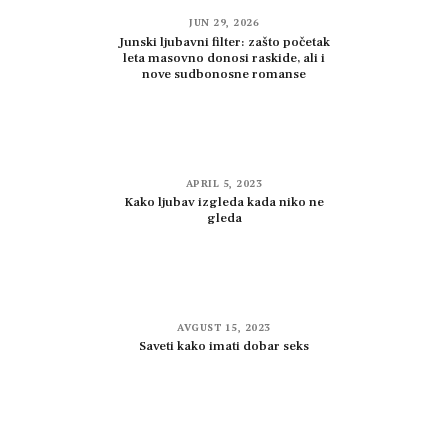
JUN 29, 2026
Junski ljubavni filter: zašto početak
leta masovno donosi raskide, ali i
nove sudbonosne romanse
APRIL 5, 2023
Kako ljubav izgleda kada niko ne
gleda
AVGUST 15, 2023
Saveti kako imati dobar seks