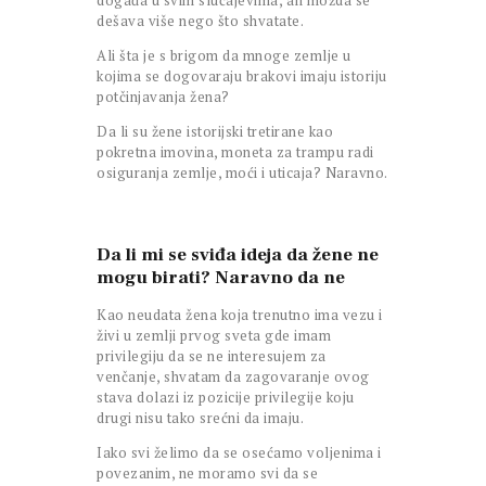
događa u svim slučajevima, ali možda se
dešava više nego što shvatate.
Ali šta je s brigom da mnoge zemlje u
kojima se dogovaraju brakovi imaju istoriju
potčinjavanja žena?
Da li su žene istorijski tretirane kao
pokretna imovina, moneta za trampu radi
osiguranja zemlje, moći i uticaja? Naravno.
Da li mi se sviđa ideja da žene ne
mogu birati? Naravno da ne
Kao neudata žena koja trenutno ima vezu i
živi u zemlji prvog sveta gde imam
privilegiju da se ne interesujem za
venčanje, shvatam da zagovaranje ovog
stava dolazi iz pozicije privilegije koju
drugi nisu tako srećni da imaju.
Iako svi želimo da se osećamo voljenima i
povezanim, ne moramo svi da se