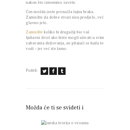
nakon što izmenimo zavete.
Čen možda jeste pronašla tajnu braka.
Zamislite da dobre stvari nisu predjelo, već
glavno jelo.
Zamislite
koliko bi drugačiji bio vaš
ljubavni život ako biste mogli uživati u svim
zabavama dejtovanja, ne pitajući se kuda to
vodi – jer već ste tamo.
Podeli:
Možda će ti se svideti i