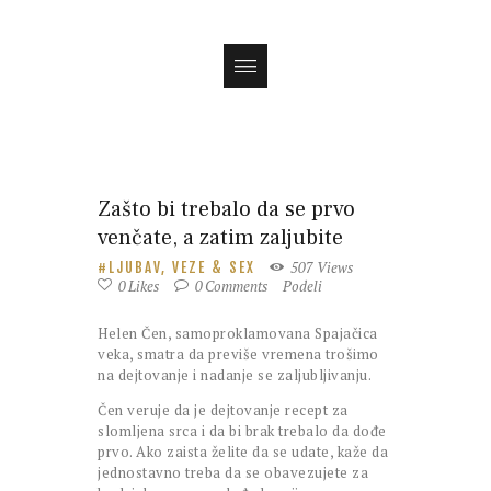
Magazin
Zašto bi trebalo da se prvo
venčate, a zatim zaljubite
507
Views
LJUBAV, VEZE & SEX
0
Likes
0
Comments
Podeli
Helen Čen, samoproklamovana Spajačica
veka, smatra da previše vremena trošimo
na dejtovanje i nadanje se zaljubljivanju.
Čen veruje da je dejtovanje recept za
slomljena srca i da bi brak trebalo da dođe
prvo. Ako zaista želite da se udate, kaže da
jednostavno treba da se obavezujete za