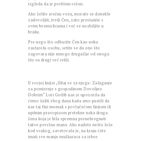
izgleda da je problem rešen.
Ako želite srećnu vezu, morate se donekle
zadovoljiti, tvrdi Čen, zato prestanite s
ovim besmislicama i već se uozbiljite u
braku.
Pre nego što odbacite Čen kao neku
zastarelu osobu, setite se da ono što
zagovara nije mnogo drugačije od onoga
što su drugi već rekli.
U svojoj knjizi „Udaj se za njega: Zalaganje
za pomirenje s gospodinom Dovoljno
Dobrim“ Lori Gotlib nas je upozorila da
ćemo žaliti zbog dana kada smo pustili da
nas taj fini momak s povlačećom linijom ili
upitnim pravopisom pretekne neka druga
žena koja je bila spremna prenebregnuti
takve površne mane. Ako nađete nešto loše
kod svakog, savetovala je, na kraju ćete
imati sve manje muškaraca za izbor.