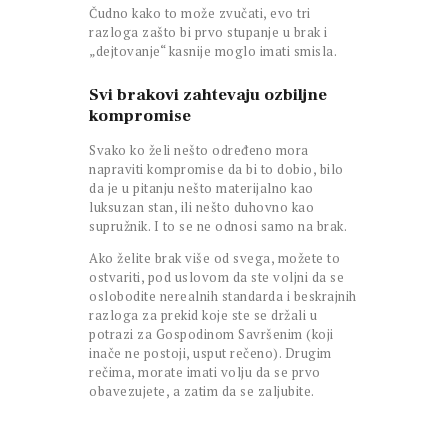
Čudno kako to može zvučati, evo tri
razloga zašto bi prvo stupanje u brak i
„dejtovanje“ kasnije moglo imati smisla.
Svi brakovi zahtevaju ozbiljne
kompromise
Svako ko želi nešto određeno mora
napraviti kompromise da bi to dobio, bilo
da je u pitanju nešto materijalno kao
luksuzan stan, ili nešto duhovno kao
supružnik. I to se ne odnosi samo na brak.
Ako želite brak više od svega, možete to
ostvariti, pod uslovom da ste voljni da se
oslobodite nerealnih standarda i beskrajnih
razloga za prekid koje ste se držali u
potrazi za Gospodinom Savršenim (koji
inače ne postoji, usput rečeno). Drugim
rečima, morate imati volju da se prvo
obavezujete, a zatim da se zaljubite.