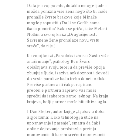
Dala je svoj poentu, dotakla mnoge ljude i
možda ponizila više žena nego što bi inače
pronašle čvrste brakove koje bi inače
mogle propustiti. (Da li se Gotlib sama
ikada pomirila? Kako se priča, kaže Melani
Notkin u svojoj knjizi „Drugačijenost:
Savremene žene pronalaze novu vrstu
sreće“, da nije.)
U svojoj knjizi „Paradoks izbora: Zašto više
znači manje“, psiholog Beri Švarc
objašnjava svoju teoriju da previše opcija
zbunjuje ljude, izaziva anksioznost i dovodi
do vrste paralize kada treba doneti odluke.
Previše partnera ili čak percipirano
preobilje partnera zapravo vas može
sprečiti da izaberete samo jednog. Na kraju
krajeva, bolji partner može biti tik iza ugla.
I Dan Slejter, autor knjige „Ljubav u doba
algoritama: Kako tehnologija utiče na
upoznavanje i parenje“, smatra da čak i
online dejtovanje predstavlja pretnju
monogamiji ili barem srećnoj monogamiji.