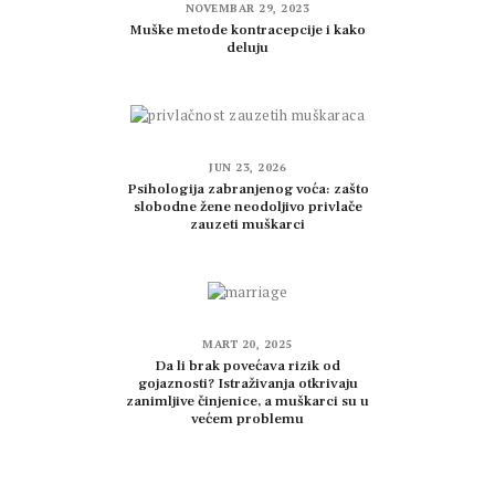
NOVEMBAR 29, 2023
Muške metode kontracepcije i kako
deluju
JUN 23, 2026
Psihologija zabranjenog voća: zašto
slobodne žene neodoljivo privlače
zauzeti muškarci
MART 20, 2025
Da li brak povećava rizik od
gojaznosti? Istraživanja otkrivaju
zanimljive činjenice, a muškarci su u
većem problemu