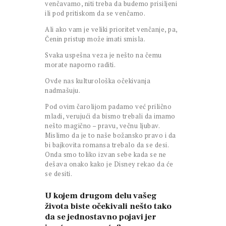
venčavamo, niti treba da budemo prisiljeni
ili pod pritiskom da se venčamo.
Ali ako vam je veliki prioritet venčanje, pa,
Čenin pristup može imati smisla.
Svaka uspešna veza je nešto na čemu
morate naporno raditi.
Ovde nas kulturološka očekivanja
nadmašuju.
Pod ovim čarolijom padamo već prilično
mladi, verujući da bismo trebali da imamo
nešto magično – pravu, večnu ljubav.
Mislimo da je to naše božansko pravo i da
bi bajkovita romansa trebalo da se desi.
Onda smo toliko izvan sebe kada se ne
dešava onako kako je Disney rekao da će
se desiti.
U kojem drugom delu vašeg
života biste očekivali nešto tako
da se jednostavno pojavi jer