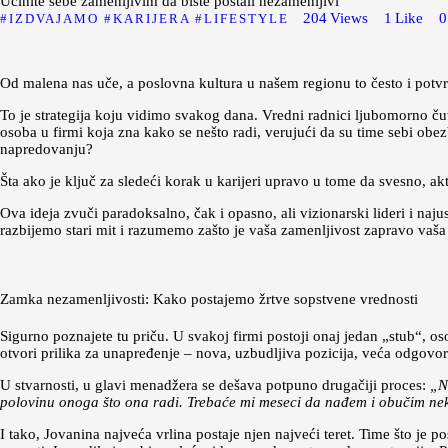
Učinite sebe zamenljivim da biste postali nezamenljivi
204
Views
1
Like
0
IZDVAJAMO
KARIJERA
LIFESTYLE
Od malena nas uče, a poslovna kultura u našem regionu to često i potvrđu
To je strategija koju vidimo svakog dana. Vredni radnici ljubomorno čuv
osoba u firmi koja zna kako se nešto radi, verujući da su time sebi obe
napredovanju?
Šta ako je ključ za sledeći korak u karijeri upravo u tome da svesno, akt
Ova ideja zvuči paradoksalno, čak i opasno, ali vizionarski lideri i na
razbijemo stari mit i razumemo zašto je vaša zamenljivost zapravo vaša
Zamka nezamenljivosti: Kako postajemo žrtve sopstvene vrednosti
Sigurno poznajete tu priču. U svakoj firmi postoji onaj jedan „stub“, oso
otvori prilika za unapređenje – nova, uzbudljiva pozicija, veća odgovorn
U stvarnosti, u glavi menadžera se dešava potpuno drugačiji proces:
„N
polovinu onoga što ona radi. Trebaće mi meseci da nađem i obučim neko
I tako, Jovanina najveća vrlina postaje njen najveći teret. Time što je 