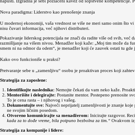
napusti. Izgradila je sebi pozlaćeni kavez od sopstvene kompetencije. Po
Nova paradigma: Liderstvo kao prenošenje znanja
U modernoj ekonomiji, vaša vrednost se više ne meri samo onim što vi 
nisu čuvari informacija, već njihovi distributeri.
Pokazivanje liderskog potencijala ne znači da radite više od svih, već d
razmišljanje na višem nivou. Menadžer koji kaže: „Moj tim može da fu
smem ni na odmor da odem“, je menadžer koji će zauvek ostati tu gde j
Kako ovo funkcioniše u praksi?
Pretvaranje sebe u „zamenljivu“ osobu je proaktivan proces koji zahte
Strategija za zaposlene:
Identifikujte naslednika:
Nemojte čekati da vam neko kaže. Proaktivno
Mentorišite i delegirajte:
Postanite mentor. Postepeno prenosite svoj
To je cena rasta – i njihovog i vašeg.
Dokumentujte sve:
Najveći neprijatelj zamenljivosti je znanje koje
ne svojim ličnim posedom.
Otvoreno komunicirajte sa menadžerom:
Inicirajte razgovor. Rec
kada za to dođe vreme, bila potpuno bezbolna za tim.“
Ovakvom izja
Strategija za kompanije i lidere: