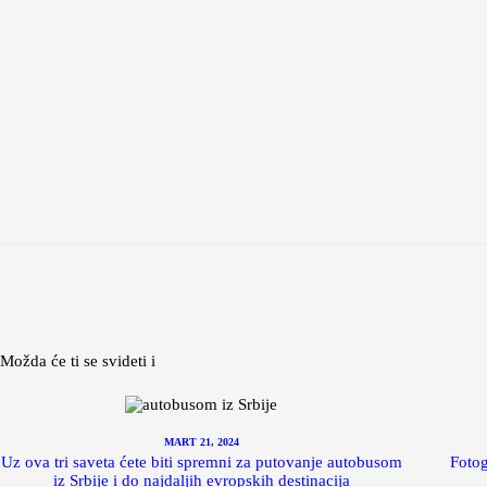
Možda će ti se svideti i
MART 21, 2024
Uz ova tri saveta ćete biti spremni za putovanje autobusom
Fotog
iz Srbije i do najdaljih evropskih destinacija