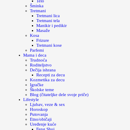
Telo
Šminka
Tretmani
Tretmani lica
Tretmani tela
Manikir i pedikir
Masaže
Kosa
Frizure
Tretmani kose
Parfemi
Mama i deca
Trudnoća
Roditeljstvo
Dečija ishrana
Recepti za decu
Kozmetika za decu
Igračke
Školske teme
Blog (čitateljke dele svoje priče)
Lifestyle
Ljubav, veze & sex
Horoskop
Putovanja
Etno/običaji
Uređenje kuće
Feng Shui