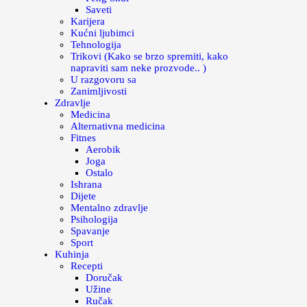
Saveti
Karijera
Kućni ljubimci
Tehnologija
Trikovi (Kako se brzo spremiti, kako
napraviti sam neke prozvode.. )
U razgovoru sa
Zanimljivosti
Zdravlje
Medicina
Alternativna medicina
Fitnes
Aerobik
Joga
Ostalo
Ishrana
Dijete
Mentalno zdravlje
Psihologija
Spavanje
Sport
Kuhinja
Recepti
Doručak
Užine
Ručak