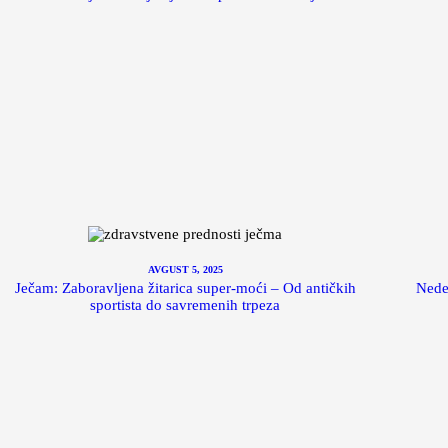
AVGUST 5, 2025
Ječam: Zaboravljena žitarica super-moći – Od antičkih
Nede
sportista do savremenih trpeza