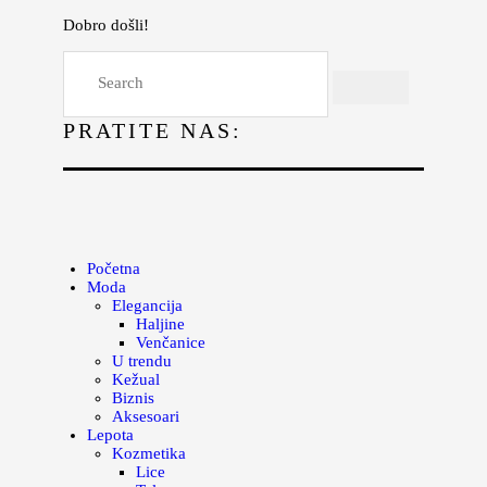
Dobro došli!
Početna
Moda
PRATITE NAS:
Lepota
Mama i deca
Lifestyle
Zdravlje
Početna
Moda
Kuhinja
Elegancija
Haljine
Magazin
Venčanice
U trendu
Kežual
Biznis
Aksesoari
Lepota
Kozmetika
Lice