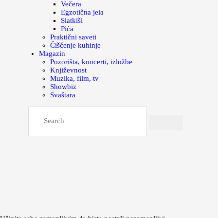
Večera
Egzotična jela
Slatkiši
Pića
Praktični saveti
Čišćenje kuhinje
Magazin
Pozorišta, koncerti, izložbe
Književnost
Muzika, film, tv
Showbiz
Svaštara