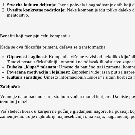
Stvorite kulturu deljenja:
Javna pohvala i nagrađivanje onih koji 
Uvedite konkretne podsticaje:
Neke kompanije idu toliko daleko da
mentorstvo.
Benefiti koji menjaju celu kompaniju
Kada se ova filozofija primeni, dešava se transformacija:
Otpornost i agilnost:
Kompanija više ne zavisi od nekoliko ključnih
Timovi postaju fleksibilniji i otporniji na odlazak ili odsustvo zaposl
Duboka „klupa“ talenata:
Umesto da panično traži zamene, kompanij
Povećana motivacija i lojalnost:
Zaposleni vide jasan put za napred
Kultura saradnje:
Umesto informacionih „silosa“ i sitnih borbi za 
Zaključak
Vreme je da odbacimo stari, strahom vođen model karijere. Da biste post
trenutnoj ulozi.
Vaš sledeći korak u karijeri ne počinje gledanjem nagore, ka poziciji ko
zamenljivim. To je najhrabriji, najnesebičniji i, na kraju, najpametniji p