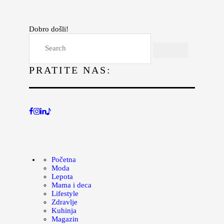
Lepota
Mama i deca
Dobro došli!
Lifestyle
Zdravlje
PRATITE NAS:
Kuhinja
Magazin
Početna
Moda
Lepota
Mama i deca
Lifestyle
Zdravlje
Kuhinja
Magazin