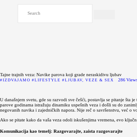
Tajne trajnih veza: Navike parova koji grade neraskidivu ljubav
286
View
IZDVAJAMO
LIFESTYLE
LJUBAV, VEZE & SEX
U današnjem svetu, gde su razvodi sve češći, postavlja se pitanje šta je t
parove godinama istražuju dinamiku uspešnih veza i došli su do zanimlj
negovanih navika i zajedničkih napora. Nije reč o savršenstvu, već o vol
Ako se pitate kako da vaša veza odoli iskušenjima vremena, evo ključni
Komunikacija kao temelj: Razgovarajte, zaista razgovarajte