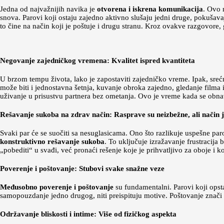
Jedna od najvažnijih navika je
otvorena i iskrena komunikacija
. Ovo 
snova. Parovi koji ostaju zajedno aktivno slušaju jedni druge, pokušavaj
to čine na način koji je poštuje i drugu stranu. Kroz ovakve razgovore, 
Negovanje zajedničkog vremena: Kvalitet ispred kvantiteta
U brzom tempu života, lako je zapostaviti zajedničko vreme. Ipak, sreć
može biti i jednostavna šetnja, kuvanje obroka zajedno, gledanje filma il
uživanje u prisustvu partnera bez ometanja. Ovo je vreme kada se obnavlj
Rešavanje sukoba na zdrav način: Rasprave su neizbežne, ali način j
Svaki par će se suočiti sa nesuglasicama. Ono što razlikuje uspešne par
konstruktivno rešavanje sukoba
. To uključuje izražavanje frustracija
„pobediti“ u svađi, već pronaći rešenje koje je prihvatljivo za oboje i k
Poverenje i poštovanje: Stubovi svake snažne veze
Međusobno poverenje i poštovanje
su fundamentalni. Parovi koji opsta
samopouzdanje jedno drugog, niti preispituju motive. Poštovanje znači 
Održavanje bliskosti i intime: Više od fizičkog aspekta