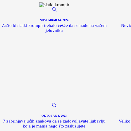
NOVEMBAR 14, 2024
Zašto bi slatki krompir trebalo češće da se nađe na vašem
Nevid
jelovniku
OKTOBAR 3, 2023
7 zabrinjavajućih znakova da se zadovoljavate ljubavlju
Veliko
koja je manja nego što zaslužujete