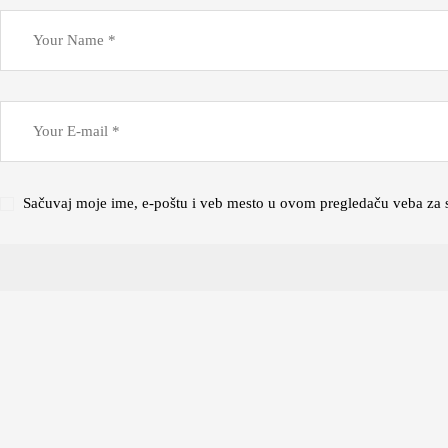
Sačuvaj moje ime, e-poštu i veb mesto u ovom pregledaču veba za 