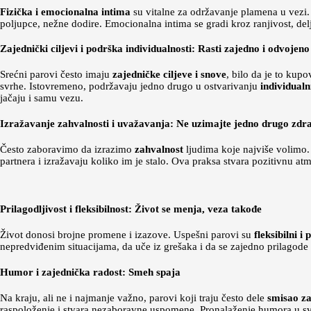
Fizička i emocionalna intima
su vitalne za održavanje plamena u vezi. 
poljupce, nežne dodire. Emocionalna intima se gradi kroz ranjivost, delj
Zajednički ciljevi i podrška individualnosti: Rasti zajedno i odvojeno
Srećni parovi često imaju
zajedničke ciljeve i snove
, bilo da je to kupo
svrhe. Istovremeno, podržavaju jedno drugo u ostvarivanju
individualn
jačaju i samu vezu.
Izražavanje zahvalnosti i uvažavanja: Ne uzimajte jedno drugo zdr
Često zaboravimo da izrazimo
zahvalnost
ljudima koje najviše volimo.
partnera i izražavaju koliko im je stalo. Ova praksa stvara pozitivnu atm
Prilagodljivost i fleksibilnost: Život se menja, veza takođe
Život donosi brojne promene i izazove. Uspešni parovi su
fleksibilni i 
nepredviđenim situacijama, da uče iz grešaka i da se zajedno prilagod
Humor i zajednička radost: Smeh spaja
Na kraju, ali ne i najmanje važno, parovi koji traju često dele
smisao za
raspoloženje i stvara nezaboravne uspomene. Pronalaženje humora u sva