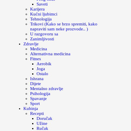
Saveti
Karijera
Kućni ljubimci
Tehnologija
Trikovi (Kako se brzo spremiti, kako
napraviti sam neke prozvode.. )
U razgovoru sa
Zanimljivosti
Zdravlje
Medicina
Alternativna medicina
Fitnes
Aerobik
Joga
Ostalo
Ishrana
Dijete
Mentalno zdravlje
Psihologija
Spavanje
Sport
Kuhinja
Recepti
Doručak
Užine
Ručak