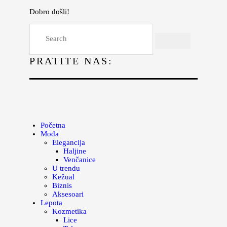
Dobro došli!
Početna
Moda
PRATITE NAS:
Lepota
Mama i deca
Lifestyle
Zdravlje
Početna
Moda
Kuhinja
Elegancija
Haljine
Magazin
Venčanice
U trendu
Kežual
Biznis
Aksesoari
Lepota
Kozmetika
Lice