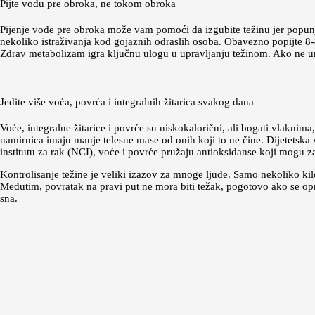
Pijte vodu pre obroka, ne tokom obroka
Pijenje vode pre obroka može vam pomoći da izgubite težinu jer popunj
nekoliko istraživanja kod gojaznih odraslih osoba. Obavezno popijte 8
Zdrav metabolizam igra ključnu ulogu u upravljanju težinom. Ako ne unos
Jedite više voća, povrća i integralnih žitarica svakog dana
Voće, integralne žitarice i povrće su niskokalorični, ali bogati vlaknima
namirnica imaju manje telesne mase od onih koji to ne čine. Dijetetska
institutu za rak (NCI), voće i povrće pružaju antioksidanse koji mogu za
Kontrolisanje težine je veliki izazov za mnoge ljude. Samo nekoliko ki
Međutim, povratak na pravi put ne mora biti težak, pogotovo ako se opr
sna.