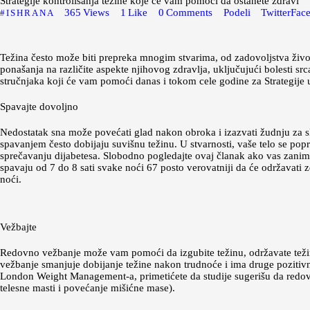
Strategije kontrolisanja težine koje će vam pomoći da ostanete zdravi
365
Views
1
Like
0
Comments
Podeli
Twitter
Fac
ISHRANA
Težina često može biti prepreka mnogim stvarima, od zadovoljstva život
ponašanja na različite aspekte njihovog zdravlja, uključujući bolesti srca
stručnjaka koji će vam pomoći danas i tokom cele godine za Strategije 
Spavajte dovoljno
Nedostatak sna može povećati glad nakon obroka i izazvati žudnju za sl
spavanjem često dobijaju suvišnu težinu. U stvarnosti, vaše telo se po
sprečavanju dijabetesa. Slobodno pogledajte ovaj članak ako vas zanima 
spavaju od 7 do 8 sati svake noći 67 posto verovatniji da će održavati 
noći.
Vežbajte
Redovno vežbanje može vam pomoći da izgubite težinu, održavate težinu i
vežbanje smanjuje dobijanje težine nakon trudnoće i ima druge pozitivn
London Weight Management-a, primetićete da studije sugerišu da redovn
telesne masti i povećanje mišićne mase).