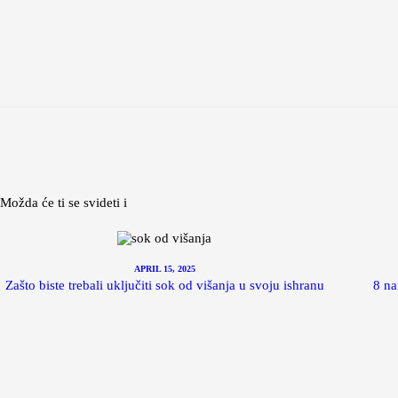
Možda će ti se svideti i
APRIL 15, 2025
Zašto biste trebali uključiti sok od višanja u svoju ishranu
8 na