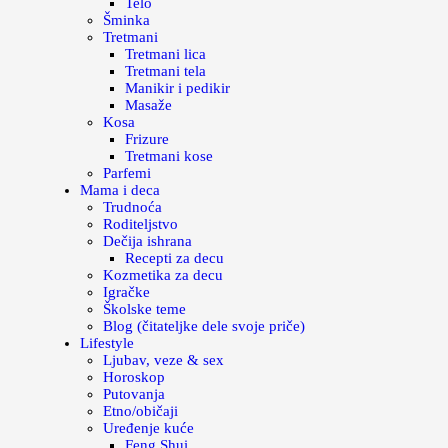
Telo
Šminka
Tretmani
Tretmani lica
Tretmani tela
Manikir i pedikir
Masaže
Kosa
Frizure
Tretmani kose
Parfemi
Mama i deca
Trudnoća
Roditeljstvo
Dečija ishrana
Recepti za decu
Kozmetika za decu
Igračke
Školske teme
Blog (čitateljke dele svoje priče)
Lifestyle
Ljubav, veze & sex
Horoskop
Putovanja
Etno/običaji
Uređenje kuće
Feng Shui