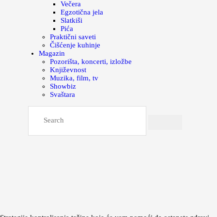
Večera
Egzotična jela
Slatkiši
Pića
Praktični saveti
Čišćenje kuhinje
Magazin
Pozorišta, koncerti, izložbe
Književnost
Muzika, film, tv
Showbiz
Svaštara