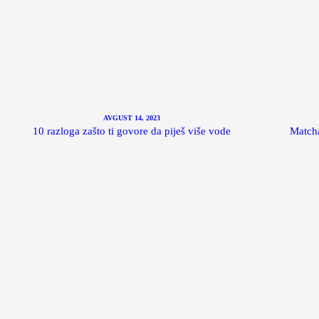
AVGUST 14, 2023
10 razloga zašto ti govore da piješ više vode
Matcha