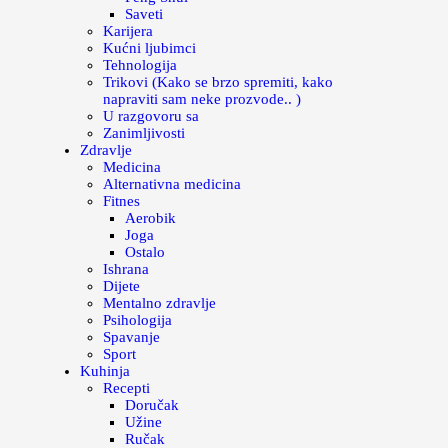
Saveti
Karijera
Kućni ljubimci
Tehnologija
Trikovi (Kako se brzo spremiti, kako
napraviti sam neke prozvode.. )
U razgovoru sa
Zanimljivosti
Zdravlje
Medicina
Alternativna medicina
Fitnes
Aerobik
Joga
Ostalo
Ishrana
Dijete
Mentalno zdravlje
Psihologija
Spavanje
Sport
Kuhinja
Recepti
Doručak
Užine
Ručak