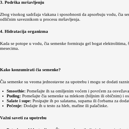
3. Podrška mršavljenju
Zbog visokog sadržaja vlakana i sposobnosti da apsorbuju vodu, čia sem
odličnim saveznikom u procesu mršavljenja.
4. Hidratacija organizma
Kada se potope u vodu, čia semenke formiraju gel bogat elektrolitima, št
mesecima.
Kako konzumirati čia semenke?
Čia semenke su veoma jednostavne za upotrebu i mogu se dodati razni
Smoothie:
Pomešajte ih sa omiljenim voćem i povrćem za osvežavaj
Puding:
Pomešajte čia semenke sa mlekom (biljnim ili običnim) i ost
Salate i supe:
Posipajte ih po salatama, supama ili čorbama za dodatn
Pečenje:
Dodajte ih u testo za hleb, mafine ili palačinke.
Važni saveti za upotrebu