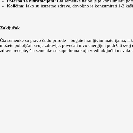
Poterba za hidratacijom:
Čia semenke najbolje je konzumirati potopl
Količina:
Iako su izuzetno zdrave, dovoljno je konzumirati 1-2 kaši
Zaključak
Čia semenke su pravo čudo prirode – bogate hranljivim materijama, la
možete poboljšati svoje zdravlje, povećati nivo energije i podržati svo
zdrave recepte, čia semenke su superhrana koju vredi uključiti u svakod