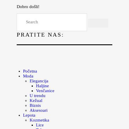
Dobro došli!
Početna
Moda
PRATITE NAS:
Lepota
Mama i deca
Lifestyle
Zdravlje
Početna
Moda
Kuhinja
Elegancija
Haljine
Magazin
Venčanice
U trendu
Kežual
Biznis
Aksesoari
Lepota
Kozmetika
Lice