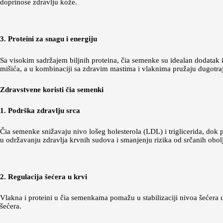
doprinose zdravlju kože.
3. Proteini za snagu i energiju
Sa visokim sadržajem biljnih proteina, čia semenke su idealan dodatak is
mišića, a u kombinaciji sa zdravim mastima i vlaknima pružaju dugotraja
Zdravstvene koristi čia semenki
1. Podrška zdravlju srca
Čia semenke snižavaju nivo lošeg holesterola (LDL) i triglicerida, do
u održavanju zdravlja krvnih sudova i smanjenju rizika od srčanih obol
2. Regulacija šećera u krvi
Vlakna i proteini u čia semenkama pomažu u stabilizaciji nivoa šećera u
šećera.