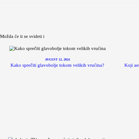
Možda će ti se svideti i
AVGUST 12, 2024
Kako sprečiti glavobolje tokom velikih vrućina?
Koji ae