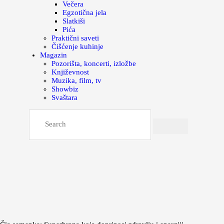
Večera
Egzotična jela
Slatkiši
Pića
Praktični saveti
Čišćenje kuhinje
Magazin
Pozorišta, koncerti, izložbe
Književnost
Muzika, film, tv
Showbiz
Svaštara