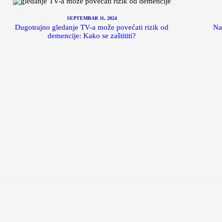
SEPTEMBAR 11, 2024
Dugotrajno gledanje TV-a može povećati rizik od
Na
demencije: Kako se zaštititi?