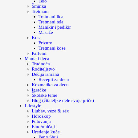
Telo
Šminka
Tretmani
Tretmani lica
Tretmani tela
Manikir i pedikir
Masaže
Kosa
Frizure
Tretmani kose
Parfemi
Mama i deca
Trudnoća
Roditeljstvo
Dečija ishrana
Recepti za decu
Kozmetika za decu
Igračke
Školske teme
Blog (čitateljke dele svoje priče)
Lifestyle
Ljubav, veze & sex
Horoskop
Putovanja
Etno/običaji
Uređenje kuće
Feng Shui