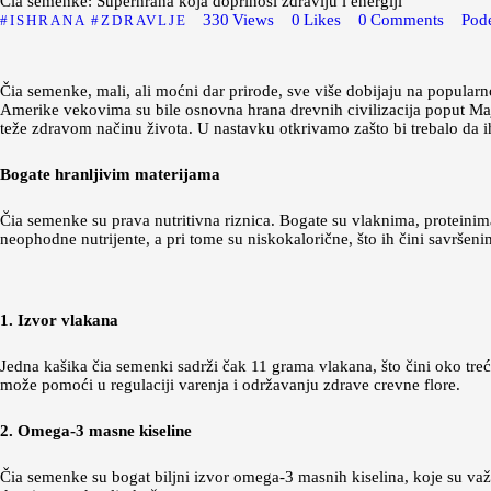
Čia semenke: Superhrana koja doprinosi zdravlju i energiji
330
Views
0
Likes
0
Comments
Pode
ISHRANA
ZDRAVLJE
Čia semenke, mali, ali moćni dar prirode, sve više dobijaju na popularn
Amerike vekovima su bile osnovna hrana drevnih civilizacija poput Maja
teže zdravom načinu života. U nastavku otkrivamo zašto bi trebalo da i
Bogate hranljivim materijama
Čia semenke su prava nutritivna riznica. Bogate su vlaknima, protei
neophodne nutrijente, a pri tome su niskokalorične, što ih čini savršeni
1. Izvor vlakana
Jedna kašika čia semenki sadrži čak 11 grama vlakana, što čini oko t
može pomoći u regulaciji varenja i održavanju zdrave crevne flore.
2. Omega-3 masne kiseline
Čia semenke su bogat biljni izvor omega-3 masnih kiselina, koje su važ