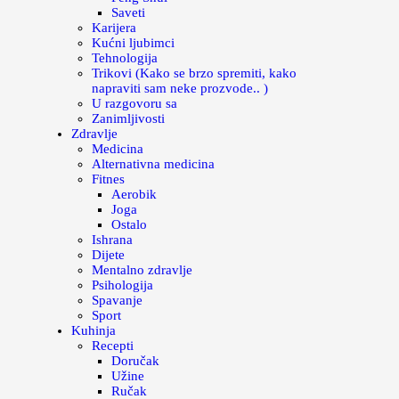
Saveti
Karijera
Kućni ljubimci
Tehnologija
Trikovi (Kako se brzo spremiti, kako
napraviti sam neke prozvode.. )
U razgovoru sa
Zanimljivosti
Zdravlje
Medicina
Alternativna medicina
Fitnes
Aerobik
Joga
Ostalo
Ishrana
Dijete
Mentalno zdravlje
Psihologija
Spavanje
Sport
Kuhinja
Recepti
Doručak
Užine
Ručak