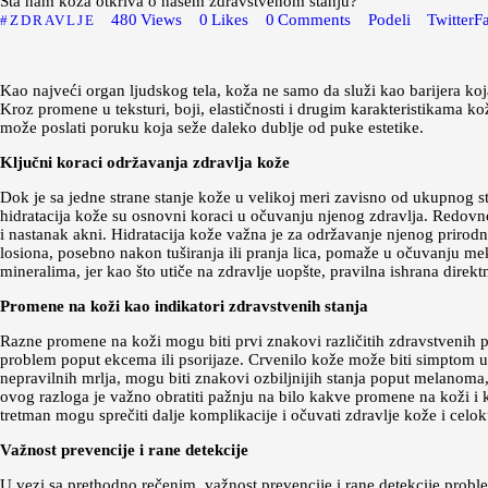
Šta nam koža otkriva o našem zdravstvenom stanju?
480
Views
0
Likes
0
Comments
Podeli
Twitter
F
ZDRAVLJE
Kao najveći organ ljudskog tela, koža ne samo da služi kao barijera koj
Kroz promene u teksturi, boji, elastičnosti i drugim karakteristikama k
može poslati poruku koja seže daleko dublje od puke estetike.
Ključni koraci održavanja zdravlja kože
Dok je sa jedne strane stanje kože u velikoj meri zavisno od ukupnog s
hidratacija kože su osnovni koraci u očuvanju njenog zdravlja. Redovn
i nastanak akni. Hidratacija kože važna je za održavanje njenog prirodn
losiona, posebno nakon tuširanja ili pranja lica, pomaže u očuvanju me
mineralima, jer kao što utiče na zdravlje uopšte, pravilna ishrana direkt
Promene na koži kao indikatori zdravstvenih stanja
Razne promene na koži mogu biti prvi znakovi različitih zdravstvenih pro
problem poput ekcema ili psorijaze. Crvenilo kože može biti simptom up
nepravilnih mrlja, mogu biti znakovi ozbiljnijih stanja poput melanoma, 
ovog razloga je važno obratiti pažnju na bilo kakve promene na koži i 
tretman mogu sprečiti dalje komplikacije i očuvati zdravlje kože i cel
Važnost prevencije i rane detekcije
U vezi sa prethodno rečenim, važnost prevencije i rane detekcije probl