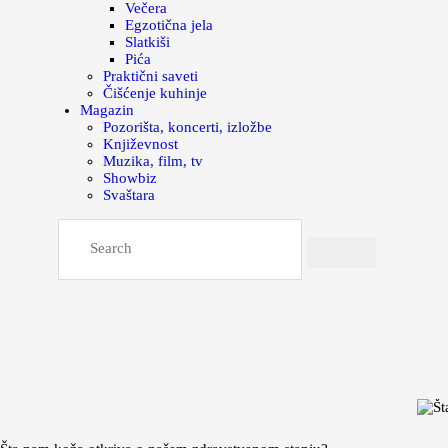
Večera
Egzotična jela
Slatkiši
Pića
Praktični saveti
Čišćenje kuhinje
Magazin
Pozorišta, koncerti, izložbe
Književnost
Muzika, film, tv
Showbiz
Svaštara