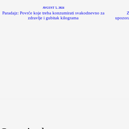
AVGUST 5, 2024
Paradajz: Povrće koje treba konzumirati svakodnevno za
Z
zdravlje i gubitak kilograma
upozora