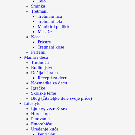
Telo
Šminka
Tretmani
Tretmani lica
Tretmani tela
Manikir i pedikir
Masaže
Kosa
Frizure
Tretmani kose
Parfemi
Mama i deca
Trudnoća
Roditeljstvo
Dečija ishrana
Recepti za decu
Kozmetika za decu
Igračke
Školske teme
Blog (čitateljke dele svoje priče)
Lifestyle
Ljubav, veze & sex
Horoskop
Putovanja
Etno/običaji
Uređenje kuće
Feng Shui