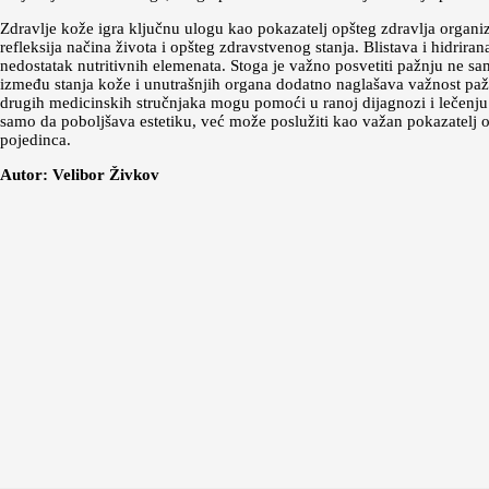
Zdravlje kože igra ključnu ulogu kao pokazatelj opšteg zdravlja organi
refleksija načina života i opšteg zdravstvenog stanja. Blistava i hidrir
nedostatak nutritivnih elemenata. Stoga je važno posvetiti pažnju ne s
između stanja kože i unutrašnjih organa dodatno naglašava važnost paž
drugih medicinskih stručnjaka mogu pomoći u ranoj dijagnozi i lečenju r
samo da poboljšava estetiku, već može poslužiti kao važan pokazatelj o
pojedinca.
Autor: Velibor Živkov