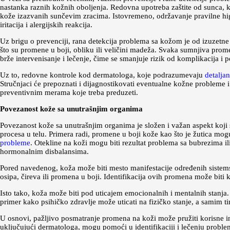
nastanka raznih kožnih oboljenja. Redovna upotreba zaštite od sunca, ka
kože izazvanih sunčevim zracima. Istovremeno, održavanje pravilne hig
iritacija i alergijskih reakcija.
Uz brigu o prevenciji, rana detekcija problema sa kožom je od izuzetne
što su promene u boji, obliku ili veličini madeža. Svaka sumnjiva pro
brže intervenisanje i lečenje, čime se smanjuje rizik od komplikacija i
Uz to, redovne kontrole kod dermatologa, koje podrazumevaju
detalja
Stručnjaci će prepoznati i dijagnostikovati eventualne kožne probleme i
preventivnim merama koje treba preduzeti.
Povezanost kože sa unutrašnjim organima
Povezanost kože sa unutrašnjim organima je složen i važan aspekt koji 
procesa u telu. Primera radi, promene u boji kože kao što je žutica mo
probleme
. Otekline na koži mogu biti rezultat problema sa bubrezima i
hormonalnim disbalansima.
Pored navedenog, koža može biti mesto manifestacije određenih sistemski
osipa, čireva ili promena u boji. Identifikacija ovih promena može biti 
Isto tako, koža može biti pod uticajem emocionalnih i mentalnih stanja.
primer kako psihičko zdravlje može uticati na fizičko stanje, a samim ti
U osnovi, pažljivo posmatranje promena na koži može pružiti korisne i
uključujući dermatologa, mogu pomoći u identifikaciji i lečenju probl