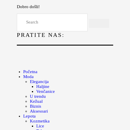
Dobro došli!
Početna
Moda
PRATITE NAS:
Lepota
Mama i deca
Lifestyle
Zdravlje
Početna
Moda
Kuhinja
Elegancija
Haljine
Magazin
Venčanice
U trendu
Kežual
Biznis
Aksesoari
Lepota
Kozmetika
Lice