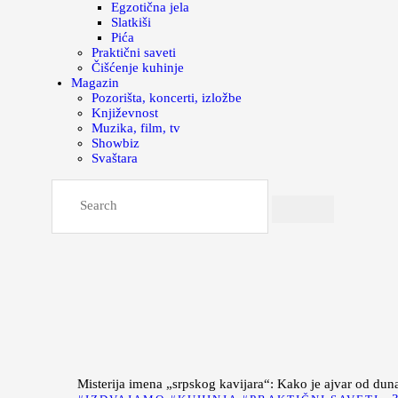
Egzotična jela
Slatkiši
Pića
Praktični saveti
Čišćenje kuhinje
Magazin
Pozorišta, koncerti, izložbe
Književnost
Muzika, film, tv
Showbiz
Svaštara
Misterija imena „srpskog kavijara“: Kako je ajvar od dun