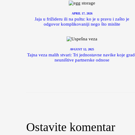
APRIL 17, 2026
Jaja u frižideru ili na pultu: ko je u pravu i zašto je
odgovor komplikovaniji nego što mislite
AVGUST 12, 2025
Tajna veza malih stvari: Tri jednostavne navike koje grad
neuništive partnerske odnose
Ostavite komentar