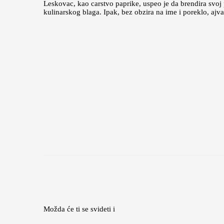
Leskovac, kao carstvo paprike, uspeo je da brendira svo
kulinarskog blaga. Ipak, bez obzira na ime i poreklo, ajva
Možda će ti se svideti i