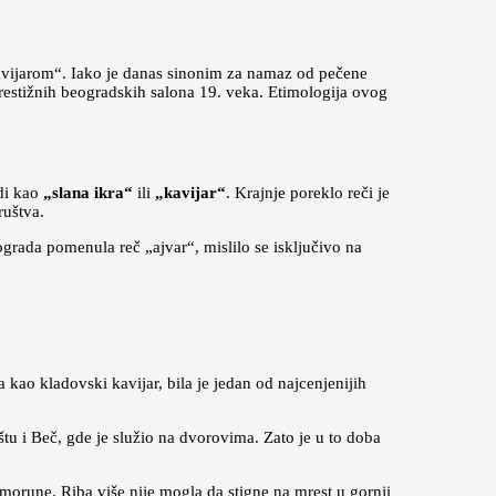
kavijarom“. Iako je danas sinonim za namaz od pečene
restižnih beogradskih salona 19. veka. Etimologija ovog
odi kao
„slana ikra“
ili
„kavijar“
. Krajnje poreklo reči je
ruštva.
ograda pomenula reč „ajvar“, mislilo se isključivo na
 kao kladovski kavijar, bila je jedan od najcenjenijih
tu i Beč, gde je služio na dvorovima. Zato je u to doba
morune. Riba više nije mogla da stigne na mrest u gornji