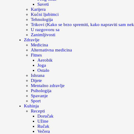
Saveti
Karijera
Kućni ljubimci
Tehnologija
Trikovi (Kako se brzo spremiti, kako napraviti sam nek
U razgovoru sa
Zanimljivosti
Zdravlje
Medicina
Alternativna medicina
Fitnes
Aerobik
Joga
Ostalo
Ishrana
Dijete
Mentalno zdravlje
Psihologija
Spavanje
Sport
Kuhinja
Recepti
Doručak
Užine
Ručak
Večera