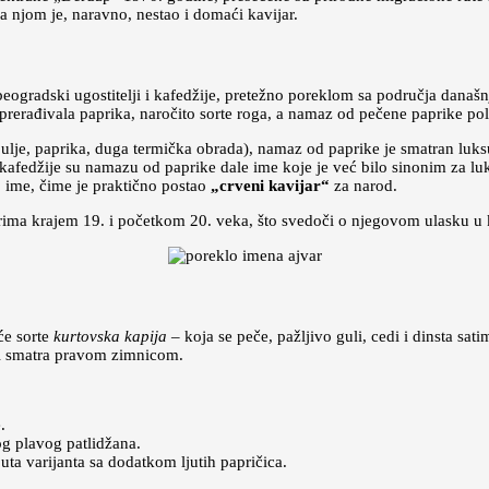
a njom je, naravno, nestao i domaći kavijar.
eogradski ugostitelji i kafedžije, pretežno poreklom sa područja današ
prerađivala paprika, naročito sorte roga, a namaz od pečene paprike pol
ulje, paprika, duga termička obrada), namaz od paprike je smatran luks
 kafedžije su namazu od paprike dale ime koje je već bilo sinonim za l
o ime, čime je praktično postao
„crveni kavijar“
za narod.
arima krajem 19. i početkom 20. veka, što svedoči o njegovom ulasku u k
će sorte
kurtovska kapija
– koja se peče, pažljivo guli, cedi i dinsta sati
i i smatra pravom zimnicom.
.
g plavog patlidžana.
uta varijanta sa dodatkom ljutih papričica.