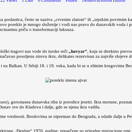
322
Views
1
Like
0
Comments
Podeli
Twitter
Facebook
Tumblr
ka poslastica, često se naziva „crvenim zlatom“ ili „srpskim povrtnim 
egovo poreklo je mnogo složenije i vodi nas pravo do dunavskih voda i p
scinantnu priču o transformaciji luksuza.
loški tragovi nas vode do turske reči
„havyar“
, koja se direktno prev
ačavao posoljenu sirovu ikru, delikates rezervisan za najviše slojeve d
i na Balkan. U Srbiji 18. i 19. veka, kada bi se u elitnim krugovima Be
huso
), gorostasna dunavska riba iz porodice jesetri. Ikra morune, poznata
unav sve do Kladova i dalje, gde se njena ikra vadila.
zetne vrednosti. Brodovima se otpremao do Beograda, a odatle dalje u Peš
lektrane „Đerdap“ 1970. godine, presečene su prirodne migracione rute 