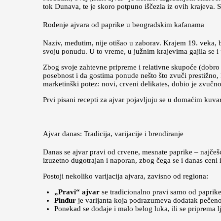
tok Dunava, te je skoro potpuno iščezla iz ovih krajeva. S
Rođenje ajvara od paprike u beogradskim kafanama
Naziv, međutim, nije otišao u zaborav. Krajem 19. veka, b
svoju ponudu. U to vreme, u južnim krajevima gajila se i 
Zbog svoje zahtevne pripreme i relativne skupoće (dobro 
posebnost i da gostima ponude nešto što zvuči prestižno,
marketinški potez: novi, crveni delikates, dobio je zvučn
Prvi pisani recepti za ajvar pojavljuju se u domaćim kuv
Ajvar danas: Tradicija, varijacije i brendiranje
Danas se ajvar pravi od crvene, mesnate paprike – najčeš
izuzetno dugotrajan i naporan, zbog čega se i danas cen
Postoji nekoliko varijacija ajvara, zavisno od regiona:
„Pravi“ ajvar
se tradicionalno pravi samo od paprike
Pinđur
je varijanta koja podrazumeva dodatak pečeno
Ponekad se dodaje i malo belog luka, ili se priprema lj