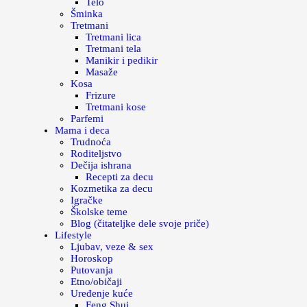
Telo
Šminka
Tretmani
Tretmani lica
Tretmani tela
Manikir i pedikir
Masaže
Kosa
Frizure
Tretmani kose
Parfemi
Mama i deca
Trudnoća
Roditeljstvo
Dečija ishrana
Recepti za decu
Kozmetika za decu
Igračke
Školske teme
Blog (čitateljke dele svoje priče)
Lifestyle
Ljubav, veze & sex
Horoskop
Putovanja
Etno/običaji
Uređenje kuće
Feng Shui