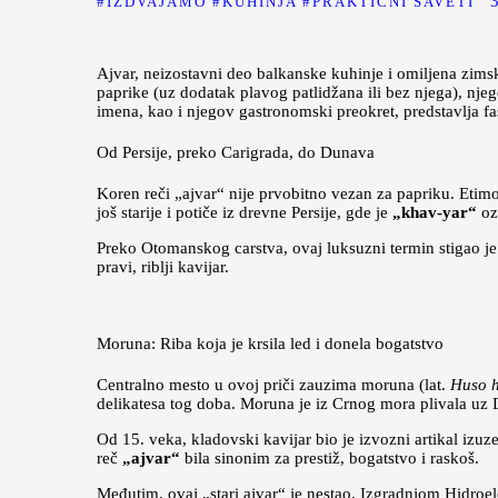
IZDVAJAMO
KUHINJA
PRAKTIČNI SAVETI
Ajvar, neizostavni deo balkanske kuhinje i omiljena zims
paprike (uz dodatak plavog patlidžana ili bez njega), nj
imena, kao i njegov gastronomski preokret, predstavlja fa
Od Persije, preko Carigrada, do Dunava
Koren reči „ajvar“ nije prvobitno vezan za papriku. Etimo
još starije i potiče iz drevne Persije, gde je
„khav-yar“
ozn
Preko Otomanskog carstva, ovaj luksuzni termin stigao je 
pravi, riblji kavijar.
Moruna: Riba koja je krsila led i donela bogatstvo
Centralno mesto u ovoj priči zauzima moruna (lat.
Huso 
delikatesa tog doba. Moruna je iz Crnog mora plivala uz D
Od 15. veka, kladovski kavijar bio je izvozni artikal izu
reč
„ajvar“
bila sinonim za prestiž, bogatstvo i raskoš.
Međutim, ovaj „stari ajvar“ je nestao. Izgradnjom Hidroe