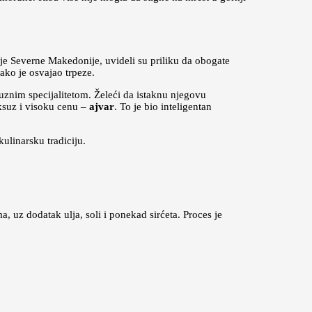
nje Severne Makedonije, uvideli su priliku da obogate
ako je osvajao trpeze.
uznim specijalitetom. Želeći da istaknu njegovu
uksuz i visoku cenu –
ajvar
. To je bio inteligentan
ulinarsku tradiciju.
ma, uz dodatak ulja, soli i ponekad sirćeta. Proces je