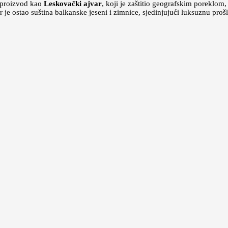
j proizvod kao
Leskovački ajvar
, koji je zaštitio geografskim poreklom,
r je ostao suština balkanske jeseni i zimnice, sjedinjujući luksuznu proš