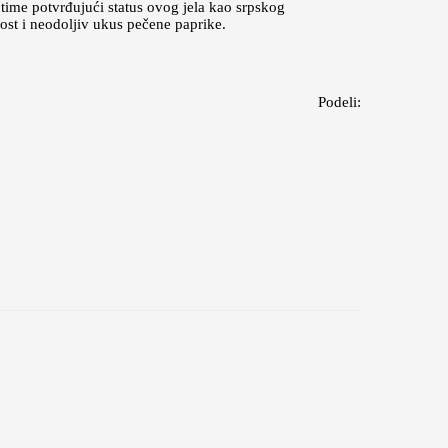
 time potvrđujući status ovog jela kao srpskog
lost i neodoljiv ukus pečene paprike.
Podeli: