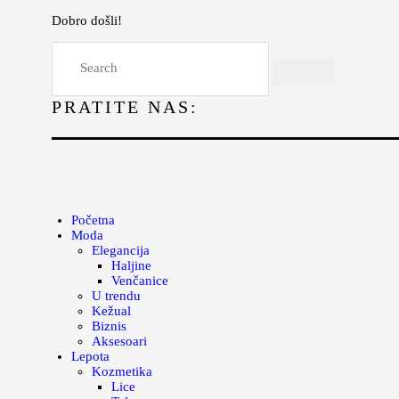
Dobro došli!
Početna
Moda
PRATITE NAS:
Lepota
Mama i deca
Lifestyle
Zdravlje
Početna
Moda
Kuhinja
Elegancija
Haljine
Magazin
Venčanice
U trendu
Kežual
Biznis
Aksesoari
Lepota
Kozmetika
Lice