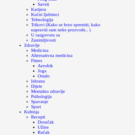
Saveti
Karijera
Kućni ljubimci
Tehnologija
Trikovi (Kako se brzo spremiti, kako
napraviti sam neke prozvode.. )
U razgovoru sa
Zanimljivosti
Zdravlje
Medicina
Alternativna medicina
Fitnes
Aerobik
Joga
Ostalo
Ishrana
Dijete
Mentalno zdravlje
Psihologija
Spavanje
Sport
Kuhinja
Recepti
Doručak
Užine
Ručak