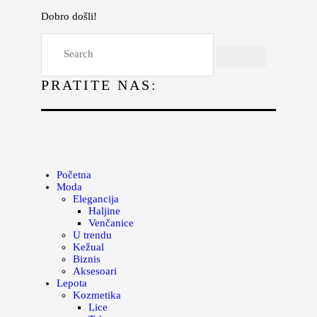
Dobro došli!
Početna
Moda
PRATITE NAS:
Lepota
Mama i deca
Lifestyle
Zdravlje
Početna
Moda
Kuhinja
Elegancija
Haljine
Magazin
Venčanice
U trendu
Kežual
Biznis
Aksesoari
Lepota
Kozmetika
Lice