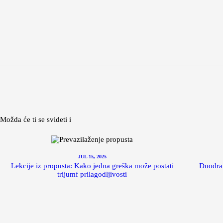
Možda će ti se svideti i
JUL 15, 2025
Lekcije iz propusta: Kako jedna greška može postati
Duodra
trijumf prilagodljivosti