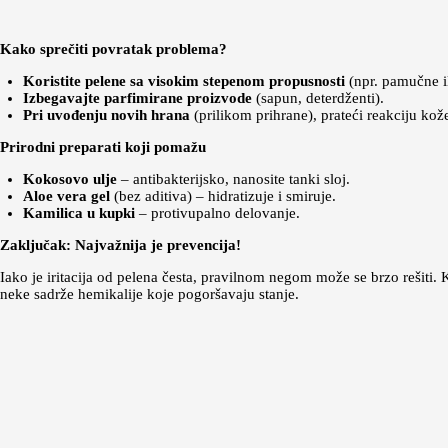
Kako sprečiti povratak problema?
Koristite pelene sa visokim stepenom propusnosti
(npr. pamučne il
Izbegavajte parfimirane proizvode
(sapun, deterdženti).
Pri uvođenju novih hrana
(prilikom prihrane), prateći reakciju kož
Prirodni preparati koji pomažu
Kokosovo ulje
– antibakterijsko, nanosite tanki sloj.
Aloe vera gel
(bez aditiva) – hidratizuje i smiruje.
Kamilica u kupki
– protivupalno delovanje.
Zaključak: Najvažnija je prevencija!
Iako je iritacija od pelena česta, pravilnom negom može se brzo rešiti. 
neke sadrže hemikalije koje pogoršavaju stanje.