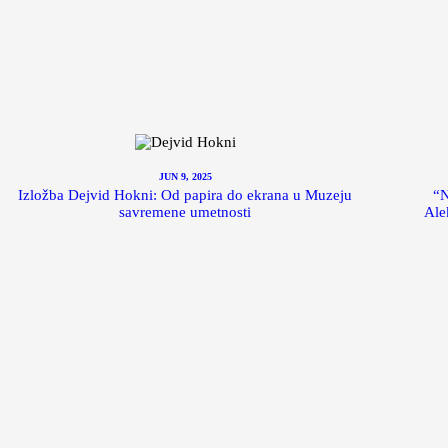
JUN 9, 2025
Izložba Dejvid Hokni: Od papira do ekrana u Muzeju
“N
savremene umetnosti
Ale