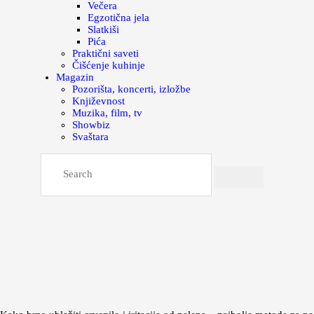
Večera
Egzotična jela
Slatkiši
Pića
Praktični saveti
Čišćenje kuhinje
Magazin
Pozorišta, koncerti, izložbe
Književnost
Muzika, film, tv
Showbiz
Svaštara