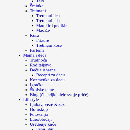
Telo
Šminka
Tretmani
Tretmani lica
Tretmani tela
Manikir i pedikir
Masaže
Kosa
Frizure
Tretmani kose
Parfemi
Mama i deca
Trudnoća
Roditeljstvo
Dečija ishrana
Recepti za decu
Kozmetika za decu
Igračke
Školske teme
Blog (čitateljke dele svoje priče)
Lifestyle
Ljubav, veze & sex
Horoskop
Putovanja
Etno/običaji
Uređenje kuće
Feng Shui