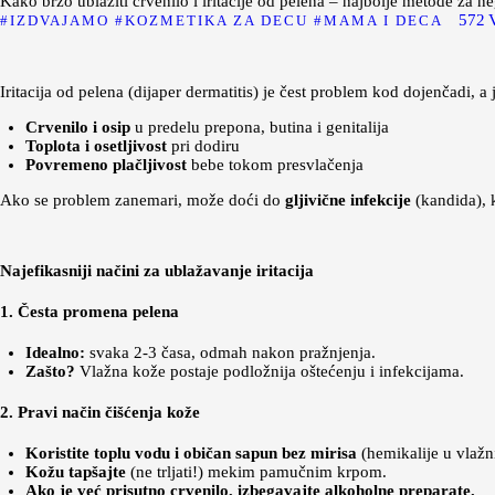
Kako brzo ublažiti crvenilo i iritacije od pelena – najbolje metode za n
572
IZDVAJAMO
KOZMETIKA ZA DECU
MAMA I DECA
Iritacija od pelena (dijaper dermatitis) je čest problem kod dojenčadi, 
Crvenilo i osip
u predelu prepona, butina i genitalija
Toplota i osetljivost
pri dodiru
Povremeno plačljivost
bebe tokom presvlačenja
Ako se problem zanemari, može doći do
gljivične infekcije
(kandida), 
Najefikasniji načini za ublažavanje iritacija
1. Česta promena pelena
Idealno:
svaka 2-3 časa, odmah nakon pražnjenja.
Zašto?
Vlažna kože postaje podložnija oštećenju i infekcijama.
2. Pravi način čišćenja kože
Koristite toplu vodu i običan sapun bez mirisa
(hemikalije u vlažn
Kožu tapšajte
(ne trljati!) mekim pamučnim krpom.
Ako je već prisutno crvenilo, izbegavajte alkoholne preparate.