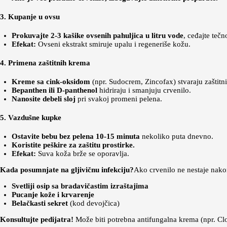
3. Kupanje u ovsu
Prokuvajte 2-3 kašike ovsenih pahuljica u litru vode
, ceđajte tečn
Efekat:
Ovseni ekstrakt smiruje upalu i regeneriše kožu.
4. Primena zaštitnih krema
Kreme sa cink-oksidom
(npr. Sudocrem, Zincofax) stvaraju zaštitni 
Bepanthen ili D-panthenol
hidriraju i smanjuju crvenilo.
Nanosite debeli sloj
pri svakoj promeni pelena.
5. Vazdušne kupke
Ostavite bebu bez pelena 10-15 minuta
nekoliko puta dnevno.
Koristite peškire za zaštitu prostirke.
Efekat:
Suva koža brže se oporavlja.
Kada posumnjate na gljivičnu infekciju?
Ako crvenilo ne nestaje nako
Svetliji osip sa bradavičastim izraštajima
Pucanje kože i krvarenje
Belačkasti sekret
(kod devojčica)
Konsultujte pedijatra!
Može biti potrebna antifungalna krema (npr. Clo