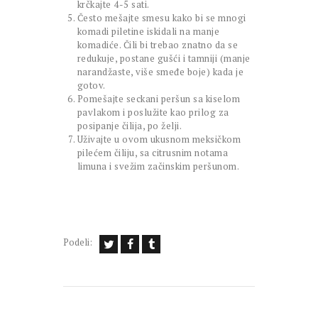
krčkajte 4-5 sati.
Često mešajte smesu kako bi se mnogi
komadi piletine iskidali na manje
komadiće. Čili bi trebao znatno da se
redukuje, postane gušći i tamniji (manje
narandžaste, više smeđe boje) kada je
gotov.
Pomešajte seckani peršun sa kiselom
pavlakom i poslužite kao prilog za
posipanje čilija, po želji.
Uživajte u ovom ukusnom meksičkom
pilećem čiliju, sa citrusnim notama
limuna i svežim začinskim peršunom.
Podeli: