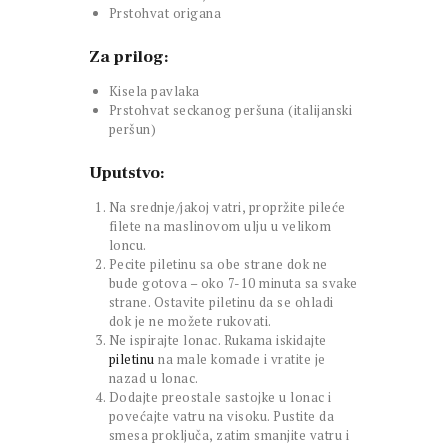
Prstohvat origana
Za prilog:
Kisela pavlaka
Prstohvat seckanog peršuna (italijanski
peršun)
Uputstvo:
Na srednje/jakoj vatri, propržite pileće
filete na maslinovom ulju u velikom
loncu.
Pecite piletinu sa obe strane dok ne
bude gotova – oko 7-10 minuta sa svake
strane. Ostavite piletinu da se ohladi
dok je ne možete rukovati.
Ne ispirajte lonac. Rukama iskidajte
piletinu
na male komade i vratite je
nazad u lonac.
Dodajte preostale sastojke u lonac i
povećajte vatru na visoku. Pustite da
smesa proključa, zatim smanjite vatru i