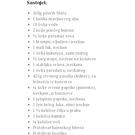
Sastojci:
450g pilećih fileta
1 kašika maslinovog ulja
10 šolja vode
2 šolje pilećeg bujona
½ šolje paradajz sosa
1 krompir, oljušten i iseckan
1 mali luk, iseckan
1 šolja kukuruza, zamrznutog
½ šargarepe, isečene na kolutove
1 stabljika celera, iseckana
1 šolja paradajza, iseckanog
425g crvenog pasulja (kidney), sa
tečnošću iz konzerve
¼ šolje crvene paprike (pimento),
iseckane, iz konzerve
1 jalapeno paprika, iseckana
1 čen belog luka, sitno iseckan
1 ½ kašičice čilija u prahu
1 kašičica kumina
¼ kašičice soli
Prstohvat kajenskog bibera
Prstohvat bosiljka