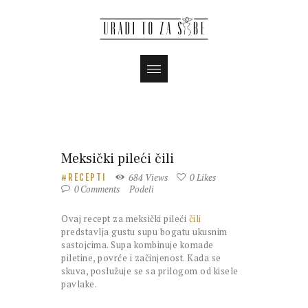
Meksički pileći čili
684
Views
0
Likes
RECEPTI
0
Comments
Podeli
Ovaj recept za meksički pileći
čili
predstavlja gustu supu bogatu ukusnim
sastojcima. Supa kombinuje komade
piletine, povrće i začinjenost. Kada se
skuva, poslužuje se sa prilogom od kisele
pavlake.