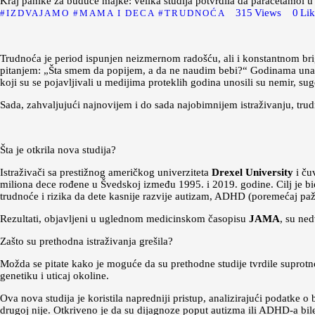
Kraj panike za buduće majke: velika studija potvrdila da paracetamol u
315
Views
0
Lik
IZDVAJAMO
MAMA I DECA
TRUDNOĆA
Trudnoća je period ispunjen neizmernom radošću, ali i konstantnom brig
pitanjem: „Šta smem da popijem, a da ne naudim bebi?“ Godinama unazad
koji su se pojavljivali u medijima proteklih godina unosili su nemir, 
Sada, zahvaljujući najnovijem i do sada najobimnijem istraživanju, tr
Šta je otkrila nova studija?
Istraživači sa prestižnog američkog univerziteta
Drexel University
i ču
miliona dece rođene u Švedskoj između 1995. i 2019. godine. Cilj je b
trudnoće i rizika da dete kasnije razvije autizam, ADHD (poremećaj pažnj
Rezultati, objavljeni u uglednom medicinskom časopisu
JAMA
, su ne
Zašto su prethodna istraživanja grešila?
Možda se pitate kako je moguće da su prethodne studije tvrdile suprotno
genetiku i uticaj okoline.
Ova nova studija je koristila napredniji pristup, analizirajući podatke o
drugoj nije. Otkriveno je da su dijagnoze poput autizma ili ADHD-a bile 