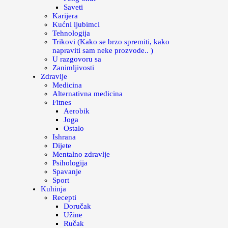
Saveti
Karijera
Kućni ljubimci
Tehnologija
Trikovi (Kako se brzo spremiti, kako
napraviti sam neke prozvode.. )
U razgovoru sa
Zanimljivosti
Zdravlje
Medicina
Alternativna medicina
Fitnes
Aerobik
Joga
Ostalo
Ishrana
Dijete
Mentalno zdravlje
Psihologija
Spavanje
Sport
Kuhinja
Recepti
Doručak
Užine
Ručak