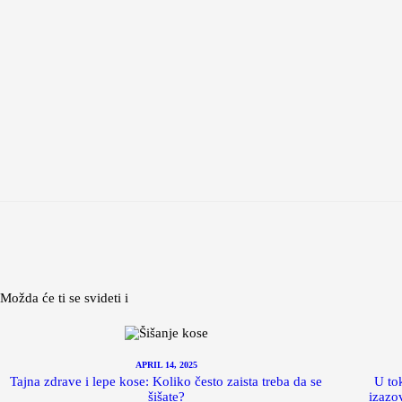
Možda će ti se svideti i
APRIL 14, 2025
Tajna zdrave i lepe kose: Koliko često zaista treba da se
U to
šišate?
izazo