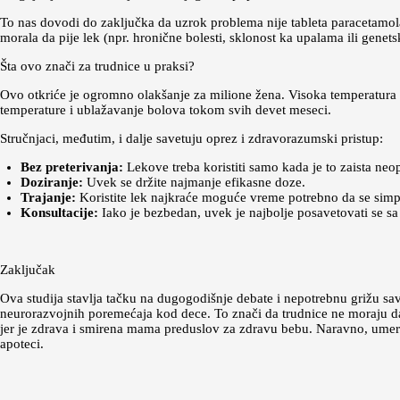
To nas dovodi do zaključka da uzrok problema nije tableta paracetamo
morala da pije lek (npr. hronične bolesti, sklonost ka upalama ili genets
Šta ovo znači za trudnice u praksi?
Ovo otkriće je ogromno olakšanje za milione žena. Visoka temperatura u 
temperature i ublažavanje bolova tokom svih devet meseci.
Stručnjaci, međutim, i dalje savetuju oprez i zdravorazumski pristup:
Bez preterivanja:
Lekove treba koristiti samo kada je to zaista ne
Doziranje:
Uvek se držite najmanje efikasne doze.
Trajanje:
Koristite lek najkraće moguće vreme potrebno da se sim
Konsultacije:
Iako je bezbedan, uvek je najbolje posavetovati se sa
Zaključak
Ova studija stavlja tačku na dugogodišnje debate i nepotrebnu grižu s
neurorazvojnih poremećaja kod dece. To znači da trudnice ne moraju da tr
jer je zdrava i smirena mama preduslov za zdravu bebu. Naravno, umeren
apoteci.