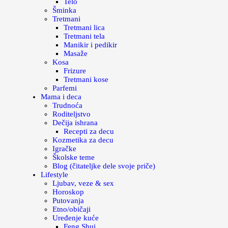
Telo
Šminka
Tretmani
Tretmani lica
Tretmani tela
Manikir i pedikir
Masaže
Kosa
Frizure
Tretmani kose
Parfemi
Mama i deca
Trudnoća
Roditeljstvo
Dečija ishrana
Recepti za decu
Kozmetika za decu
Igračke
Školske teme
Blog (čitateljke dele svoje priče)
Lifestyle
Ljubav, veze & sex
Horoskop
Putovanja
Etno/običaji
Uređenje kuće
Feng Shui