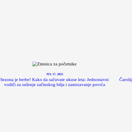
JUL 17, 2025
Sezona je berbe! Kako da sačuvate ukuse leta: Jednostavni
Čaroli
vodiči za sušenje začinskog bilja i zamrzavanje povrća