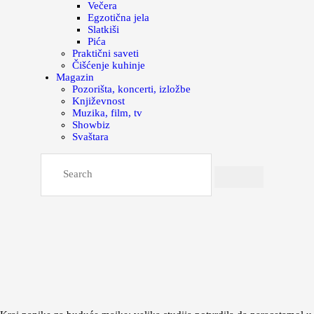
Večera
Egzotična jela
Slatkiši
Pića
Praktični saveti
Čišćenje kuhinje
Magazin
Pozorišta, koncerti, izložbe
Književnost
Muzika, film, tv
Showbiz
Svaštara