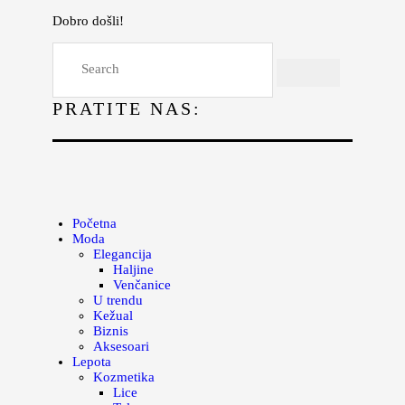
Dobro došli!
Početna
Moda
PRATITE NAS:
Lepota
Mama i deca
Lifestyle
Zdravlje
Početna
Moda
Kuhinja
Elegancija
Haljine
Magazin
Venčanice
U trendu
Kežual
Biznis
Aksesoari
Lepota
Kozmetika
Lice