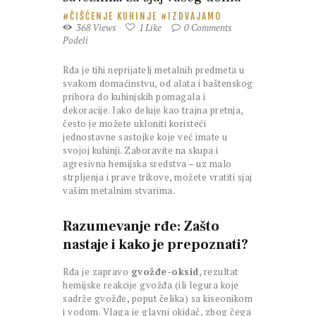
ČIŠĆENJE KUHINJE
IZDVAJAMO
368
Views
1
Like
0
Comments
Podeli
Rđa je tihi neprijatelj metalnih predmeta u
svakom domaćinstvu, od alata i baštenskog
pribora do kuhinjskih pomagala i
dekoracije. Iako deluje kao trajna pretnja,
često je možete ukloniti koristeći
jednostavne sastojke koje već imate u
svojoj kuhinji. Zaboravite na skupa i
agresivna hemijska sredstva – uz malo
strpljenja i prave trikove, možete vratiti sjaj
vašim metalnim stvarima.
Razumevanje rđe: Zašto
nastaje i kako je prepoznati?
Rđa je zapravo
gvožđe-oksid
, rezultat
hemijske reakcije gvožđa (ili legura koje
sadrže gvožđe, poput čelika) sa kiseonikom
i vodom. Vlaga je glavni okidač, zbog čega