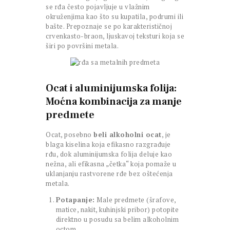
se rđa često pojavljuje u vlažnim
okruženjima kao što su kupatila, podrumi ili
bašte. Prepoznaje se po karakterističnoj
crvenkasto-braon, ljuskavoj teksturi koja se
širi po površini metala.
Ocat i aluminijumska folija:
Moćna kombinacija za manje
predmete
Ocat, posebno
beli alkoholni ocat
, je
blaga kiselina koja efikasno razgrađuje
rđu, dok aluminijumska folija deluje kao
nežna, ali efikasna „četka“ koja pomaže u
uklanjanju rastvorene rđe bez oštećenja
metala.
Potapanje:
Male predmete (šrafove,
matice, nakit, kuhinjski pribor) potopite
direktno u posudu sa belim alkoholnim
octom.