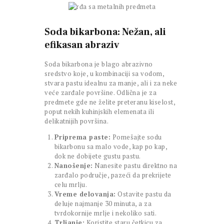
Soda bikarbona: Nežan, ali
efikasan abraziv
Soda bikarbona je blago abrazivno
sredstvo koje, u kombinaciji sa vodom,
stvara pastu idealnu za manje, ali i za neke
veće zarđale površine. Odlična je za
predmete gde ne želite preteranu kiselost,
poput nekih kuhinjskih elemenata ili
delikatnijih površina.
Priprema paste:
Pomešajte sodu
bikarbonu sa malo vode, kap po kap,
dok ne dobijete gustu pastu.
Nanošenje:
Nanesite pastu direktno na
zarđalo područje, pazeći da prekrijete
celu mrlju.
Vreme delovanja:
Ostavite pastu da
deluje najmanje 30 minuta, a za
tvrdokornije mrlje i nekoliko sati.
Trljanje:
Koristite staru četkicu za