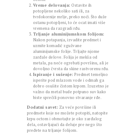
Vreme delovanja:
Ostavite ih
potopljene nekoliko sati ili, za
tvrdokornije mrlje, preko noći. Što duže
ostanu potopljeni, to će ocat imati više
vremena da razgradi rđu.
Trljanje aluminijumskom folijom:
Nakon potapanja, izvadite predmet i
uzmite komadić zgužvane
aluminijumske folije. Trljajte njome
zarđale delove. Folija je mekša od
metala, pa neće ogrebati površinu, ali je
dovoljno čvrsta da skine rastvorenu rđu.
Ispiranje i sušenje:
Predmet temeljno
isperite pod mlazom vode i odmah ga
dobro osušite čistom krpom. Izuzetno je
važno da metal bude potpuno suv kako
biste sprečili ponovno stvaranje rđe.
Dodatni savet:
Za veće površine ili
predmete koje ne možete potopiti, natopite
krpu octom i obmotajte je oko zarđalog
dela, ostavljajući da deluje pre nego što
pređete na trljanje folijom.