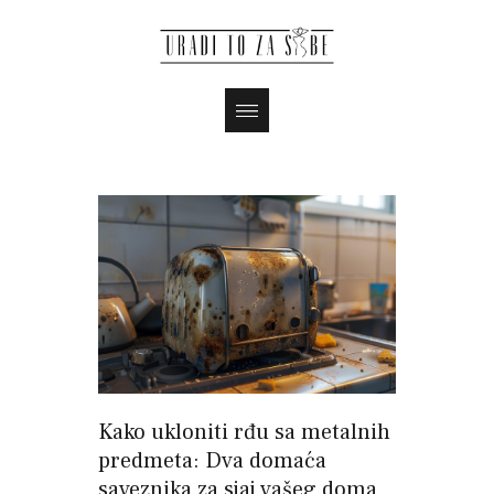
Kako ukloniti rđu sa metalnih
predmeta: Dva domaća
saveznika za sjaj vašeg doma