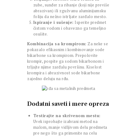
zube, sunđer za ribanje (koji nije previše
abrazivan) ili zgužvanu aluminijumsku
foliju da nežno istrljate zarđalo mesto.
Ispiranje i sušenje:
Isperite predmet
čistom vodom i obavezno ga temeljno
osušite.
Kombinacija sa krompirom:
Za neke se
pokazalo efikasnim i kombinovanje sode
bikarbone sa krompirom. Prepolovite
krompir, pospite ga sodom bikarbonom i
trljajte njime zarđalu površinu. Kiselost
krompira i abrazivnost sode bikarbone
zajedno deluju na rđu.
Dodatni saveti i mere opreza
Testirajte na skrivenom mestu:
Uvek isprobajte izabrani metod na
malom, manje vidljivom delu predmeta
pre nego što ga primenite na celu