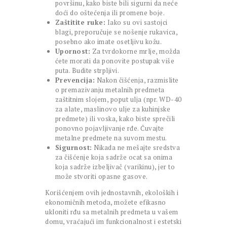
površinu, kako biste bili sigurni da neće
doći do oštećenja ili promene boje.
Zaštitite ruke:
Iako su ovi sastojci
blagi, preporučuje se nošenje rukavica,
posebno ako imate osetljivu kožu.
Upornost:
Za tvrdokorne mrlje, možda
ćete morati da ponovite postupak više
puta. Budite strpljivi.
Prevencija:
Nakon čišćenja, razmislite
o premazivanju metalnih predmeta
zaštitnim slojem, poput ulja (npr. WD-40
za alate, maslinovo ulje za kuhinjske
predmete) ili voska, kako biste sprečili
ponovno pojavljivanje rđe. Čuvajte
metalne predmete na suvom mestu.
Sigurnost:
Nikada ne mešajte sredstva
za čišćenje koja sadrže ocat sa onima
koja sadrže izbeljivač (varikinu), jer to
može stvoriti opasne gasove.
Korišćenjem ovih jednostavnih, ekoloških i
ekonomičnih metoda, možete efikasno
ukloniti rđu sa metalnih predmeta u vašem
domu, vraćajući im funkcionalnost i estetski