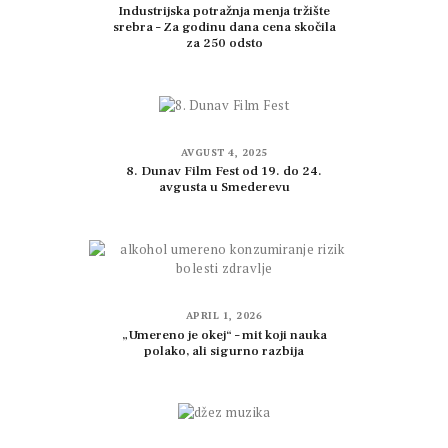
Industrijska potražnja menja tržište
srebra – Za godinu dana cena skočila
za 250 odsto
AVGUST 4, 2025
8. Dunav Film Fest od 19. do 24.
avgusta u Smederevu
APRIL 1, 2026
„Umereno je okej“ – mit koji nauka
polako, ali sigurno razbija