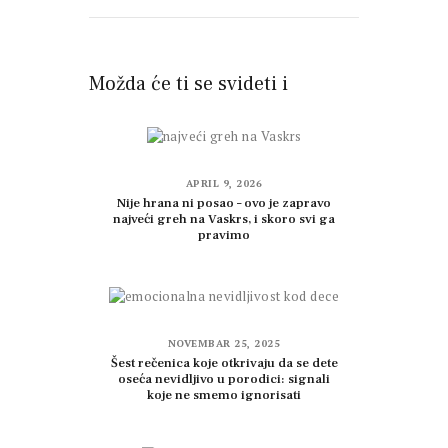
Možda će ti se svideti i
APRIL 9, 2026
Nije hrana ni posao – ovo je zapravo
najveći greh na Vaskrs, i skoro svi ga
pravimo
NOVEMBAR 25, 2025
Šest rečenica koje otkrivaju da se dete
oseća nevidljivo u porodici: signali
koje ne smemo ignorisati