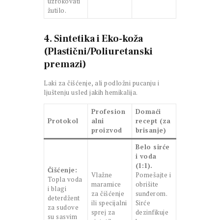
uzrokovati
žutilo.
4. Sintetika i Eko-koža
(Plastični/Poliuretanski
premazi)
Laki za čišćenje, ali podložni pucanju i
ljuštenju usled jakih hemikalija.
Profesion
Domaći
Protokol
alni
recept (za
proizvod
brisanje)
Belo sirće
i voda
(1:1).
Čišćenje:
Vlažne
Pomešajte i
Topla voda
maramice
obrišite
i blagi
za čišćenje
sunđerom.
deterdžent
ili specijalni
Sirće
za sudove
sprej za
dezinfikuje
su sasvim