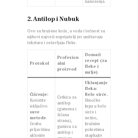
nanošenja.
2. Antilop i Nubuk
Ovo su brušene kože, a voda i tečnost su
njihovi najveći neprijatelji jer uništavaju
teksturu i ostavljaju fleke.
Domaći
Profesion
recept (za
Protokol
alni
fleke i
proizvod
mrlje)
Uklanjanje
fleka:
Čišćenje:
Belo sirće.
Četkica za
Koristite
Umočite
antilop
isključivo
krpu u belo
(gumena i
suve
sirće i
žičana
metode
.
nežno,
strana),
Grubu
kružnim
gumica za
prljavštinu
pokretima
antilop i
uklonite
utapkajte