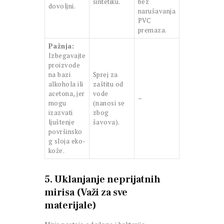
sintetiku.
bez
dovoljni.
narušavanja
PVC
premaza.
Pažnja:
Izbegavajte
proizvode
na bazi
Sprej za
alkohola ili
zaštitu od
acetona, jer
vode
–
mogu
(nanosi se
izazvati
zbog
ljuštenje
šavova).
površinsko
g sloja eko-
kože.
5. Uklanjanje neprijatnih
mirisa (Važi za sve
materijale)