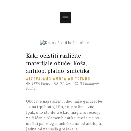
Magazin
Kako očistiti različite
materijale obuće: Koža,
antilop, platno, sintetika
IZDVAJAMO
MODA
U TRENDU
1886
Views
0
Likes
0
Comments
Podeli
Obuća je najizloženiji deo naše garderobe
– ona trpi blato, kišu, so, prašinu i znoj.
Ipak, ono što deluje kao magično rešenje
za čišćenje platnenih patika, može trajno
uništiti par elegantnih čizama od antilopa.
Jedna od najvećih grešaka je