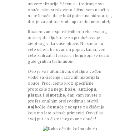
univerzalizacija čišćenja – tretiranje sve
obuće istim sredstvima. Lično sam naučila
na teži način da je koži potrebna hidratacija,
dok je za antilop voda apsolutni neprijatelj.
Razumevanje specifičnih potreba svakog
materijala ključno je za produžavanje
životnog veka vaše obuće. Ne samo da
ćete uštedeti novac na popravkama, već
ćete zadržati i teksturu i boju koja se često
gubi grubim tretmanom.
Ovo je vaš ultimativni, detaljno vođen
vodič za čišćenje različitih materijala
obuće. Proći ćemo kroz specifične
protokole za negu
kože, antilopa,
platna i sintetike
, dati vam savete o
profesionalnim proizvodima i otkriti
najbolje domaće recepte
za čišćenje
koje možete odmah primeniti. Osvetlite
svoj put do čiste i negovane obuće!