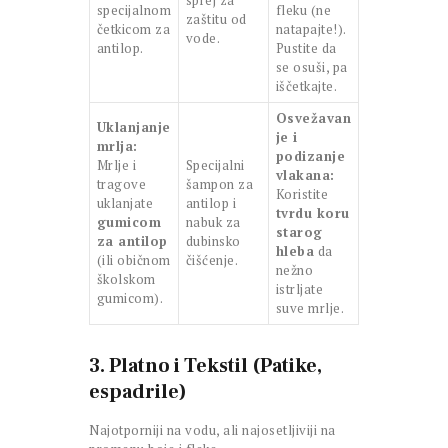
sprej za
specijalnom
fleku (ne
zaštitu od
četkicom za
natapajte!).
vode.
antilop.
Pustite da
se osuši, pa
iščetkajte.
Osvežavan
Uklanjanje
je i
mrlja:
podizanje
Mrlje i
Specijalni
vlakana:
tragove
šampon za
Koristite
uklanjate
antilop i
tvrdu koru
gumicom
nabuk za
starog
za antilop
dubinsko
hleba
da
(ili običnom
čišćenje.
nežno
školskom
istrljate
gumicom).
suve mrlje.
3. Platno i Tekstil (Patike,
espadrile)
Najotporniji na vodu, ali najosetljiviji na