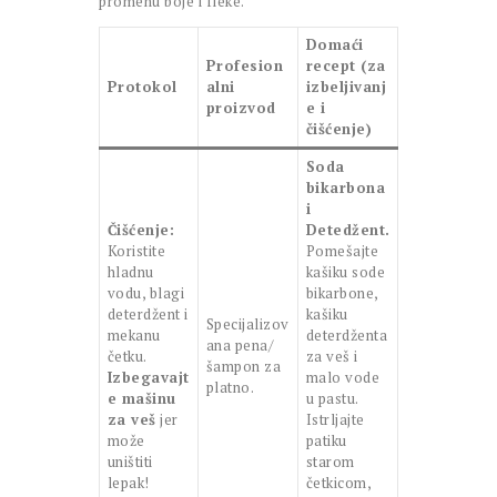
promenu boje i fleke.
Domaći
Profesion
recept (za
Protokol
alni
izbeljivanj
proizvod
e i
čišćenje)
Soda
bikarbona
i
Čišćenje:
Detedžent.
Koristite
Pomešajte
hladnu
kašiku sode
vodu, blagi
bikarbone,
deterdžent i
kašiku
Specijalizov
mekanu
deterdženta
ana pena/
četku.
za veš i
šampon za
Izbegavajt
malo vode
platno.
e mašinu
u pastu.
za veš
jer
Istrljajte
može
patiku
uništiti
starom
lepak!
četkicom,