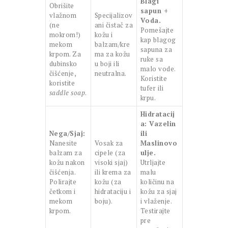
Blagi
Obrišite
sapun +
vlažnom
Specijalizov
Voda.
(ne
ani čistač za
Pomešajte
mokrom!)
kožu i
kap blagog
mekom
balzam/kre
sapuna za
krpom. Za
ma za kožu
ruke sa
dubinsko
u boji ili
malo vode.
čišćenje,
neutralna.
Koristite
koristite
tufer ili
saddle soap
.
krpu.
Hidratacij
a: Vazelin
Nega/Sjaj:
ili
Nanesite
Vosak za
Maslinovo
balzam za
cipele (za
ulje.
kožu nakon
visoki sjaj)
Utrljajte
čišćenja.
ili krema za
malu
Polirajte
kožu (za
količinu na
četkom i
hidrataciju i
kožu za sjaj
mekom
boju).
i vlaženje.
krpom.
Testirajte
pre