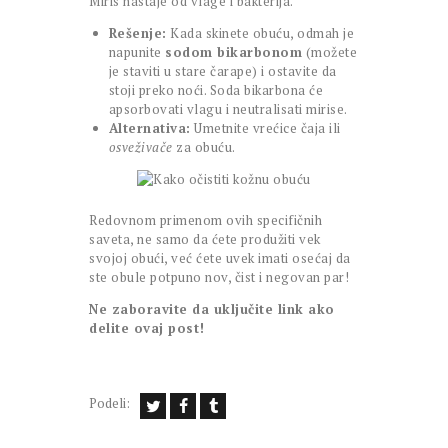
Miris nastaje od vlage i bakterija.
Rešenje:
Kada skinete obuću, odmah je
napunite
sodom bikarbonom
(možete
je staviti u stare čarape) i ostavite da
stoji preko noći. Soda bikarbona će
apsorbovati vlagu i neutralisati mirise.
Alternativa:
Umetnite vrećice čaja ili
osveživače
za obuću.
Redovnom primenom ovih specifičnih
saveta, ne samo da ćete produžiti vek
svojoj obući, već ćete uvek imati osećaj da
ste obule potpuno nov, čist i negovan par!
Ne zaboravite da uključite link ako
delite ovaj post!
Podeli: