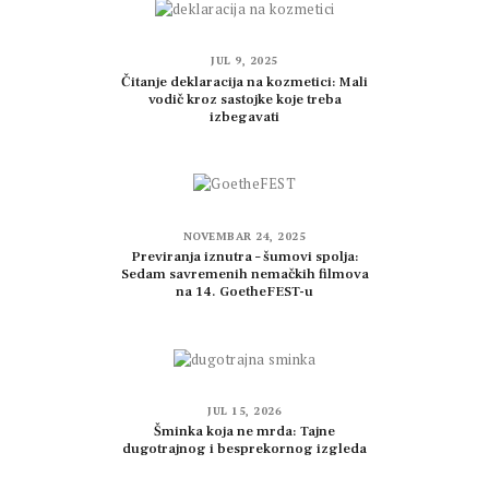
JUL 9, 2025
Čitanje deklaracija na kozmetici: Mali
vodič kroz sastojke koje treba
izbegavati
NOVEMBAR 24, 2025
Previranja iznutra – šumovi spolja:
Sedam savremenih nemačkih filmova
na 14. GoetheFEST-u
JUL 15, 2026
Šminka koja ne mrda: Tajne
dugotrajnog i besprekornog izgleda