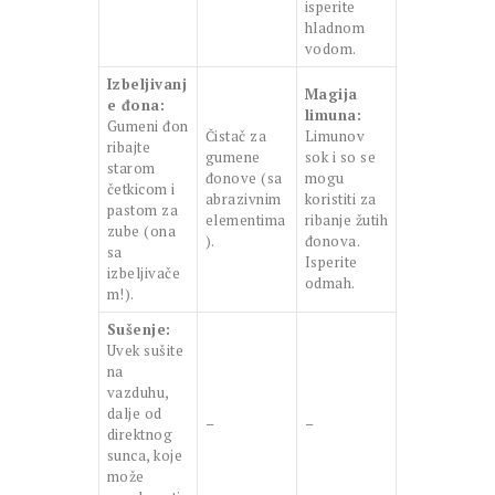
isperite
hladnom
vodom.
Izbeljivanj
Magija
e đona:
limuna:
Gumeni đon
Čistač za
Limunov
ribajte
gumene
sok i so se
starom
đonove (sa
mogu
četkicom i
abrazivnim
koristiti za
pastom za
elementima
ribanje žutih
zube (ona
).
đonova.
sa
Isperite
izbeljivače
odmah.
m!).
Sušenje:
Uvek sušite
na
vazduhu,
dalje od
–
–
direktnog
sunca, koje
može