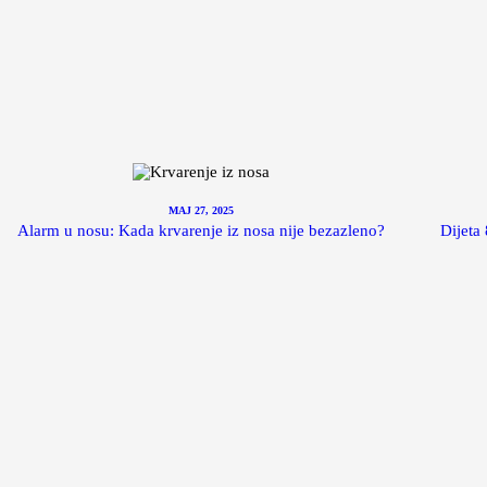
MAJ 27, 2025
Alarm u nosu: Kada krvarenje iz nosa nije bezazleno?
Dijeta