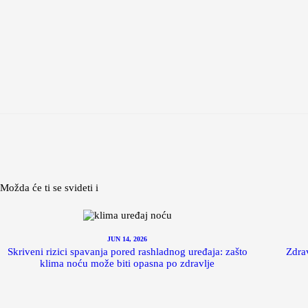
Možda će ti se svideti i
JUN 14, 2026
Skriveni rizici spavanja pored rashladnog uređaja: zašto
Zdrav
klima noću može biti opasna po zdravlje