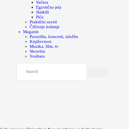
Večera
Egzotična jela
Slatkiši
Pića
Praktični saveti
Čišćenje kuhinje
Magazin
Pozorišta, koncerti, izložbe
Književnost
Muzika, film, tv
Showbiz
Svaštara