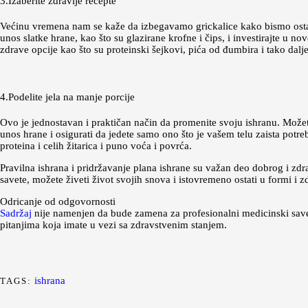
3.Izaberite zdravije recepte
Većinu vremena nam se kaže da izbegavamo grickalice kako bismo ostali 
unos slatke hrane, kao što su glazirane krofne i čips, i investirajte u no
zdrave opcije kao što su proteinski šejkovi, pića od đumbira i tako dalje
4.Podelite jela na manje porcije
Ovo je jednostavan i praktičan način da promenite svoju ishranu. Možete 
unos hrane i osigurati da jedete samo ono što je vašem telu zaista potr
proteina i celih žitarica i puno voća i povrća.
Pravilna ishrana i pridržavanje plana ishrane su važan deo dobrog i zdrav
savete, možete živeti život svojih snova i istovremeno ostati u formi i z
Odricanje od odgovornosti
Sadržaj
nije namenjen da bude zamena za profesionalni medicinski savet
pitanjima koja imate u vezi sa zdravstvenim stanjem.
ishrana
TAGS: