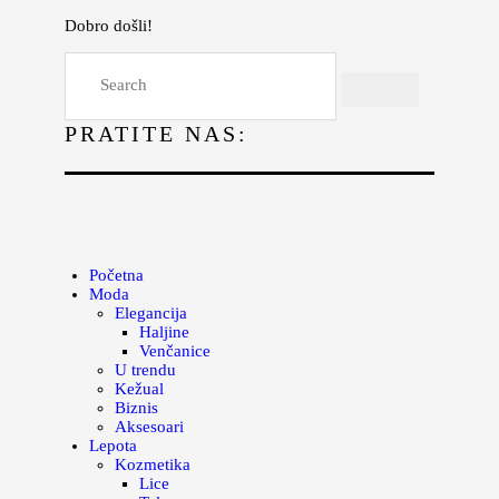
Dobro došli!
Početna
Moda
PRATITE NAS:
Lepota
Mama i deca
Lifestyle
Zdravlje
Početna
Moda
Kuhinja
Elegancija
Haljine
Magazin
Venčanice
U trendu
Kežual
Biznis
Aksesoari
Lepota
Kozmetika
Lice