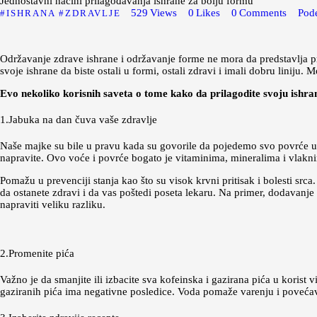
Jednostavni načini prilagođavanja ishrane za bolju formu
529
Views
0
Likes
0
Comments
Pode
ISHRANA
ZDRAVLJE
Održavanje zdrave ishrane i održavanje forme ne mora da predstavlja p
svoje ishrane da biste ostali u formi, ostali zdravi i imali dobru liniju
Evo nekoliko korisnih saveta o tome kako da prilagodite svoju ishran
1.Jabuka na dan čuva vaše zdravlje
Naše majke su bile u pravu kada su govorile da pojedemo svo povrće u 
napravite. Ovo voće i povrće bogato je vitaminima, mineralima i vlakn
Pomažu u prevenciji stanja kao što su visok krvni pritisak i bolesti sr
da ostanete zdravi i da vas poštedi poseta lekaru. Na primer, dodavanje 
napraviti veliku razliku.
2.Promenite pića
Važno je da smanjite ili izbacite sva kofeinska i gazirana pića u korist v
gaziranih pića ima negativne posledice. Voda pomaže varenju i povećav