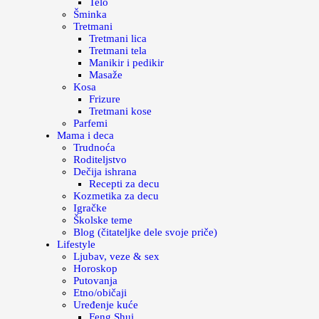
Telo
Šminka
Tretmani
Tretmani lica
Tretmani tela
Manikir i pedikir
Masaže
Kosa
Frizure
Tretmani kose
Parfemi
Mama i deca
Trudnoća
Roditeljstvo
Dečija ishrana
Recepti za decu
Kozmetika za decu
Igračke
Školske teme
Blog (čitateljke dele svoje priče)
Lifestyle
Ljubav, veze & sex
Horoskop
Putovanja
Etno/običaji
Uređenje kuće
Feng Shui