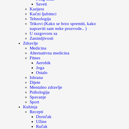
Saveti
Karijera
Kućni ljubimci
Tehnologija
Trikovi (Kako se brzo spremiti, kako
napraviti sam neke prozvode.. )
U razgovoru sa
Zanimljivosti
Zdravlje
Medicina
Alternativna medicina
Fitnes
Aerobik
Joga
Ostalo
Ishrana
Dijete
Mentalno zdravlje
Psihologija
Spavanje
Sport
Kuhinja
Recepti
Doručak
Užine
Ručak