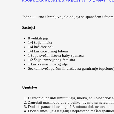
542
Views
0
DORUČAK
KUHINJA
RECEPTI
Jedno ukusno i hranljivo jelo od jaja sa spanaćem i fetom
Sastojci
8 velikih jaja
1/4 šolje mleka
1/4 kašičice soli
1/4 kašičice crnog bibera
1 šolja svežih listova baby spanaća
1/2 šolje izmrvljenog feta sira
1 kašika maslinovog ulja
Seckani sveži peršun ili vlašac za garniranje (opciono
Uputstvo
U srednjoj posudi umutiti jaja, mleko, so i biber dok s
Zagrejati maslinovo ulje u velikoj tiganju sa neleplji
Dodati spanać i kuvati ga 2-3 minuta dok ne uvene.
Dodati smesu jaja u tiganj i neprestano mešati spatulo