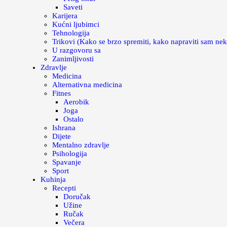
Saveti
Karijera
Kućni ljubimci
Tehnologija
Trikovi (Kako se brzo spremiti, kako napraviti sam nek
U razgovoru sa
Zanimljivosti
Zdravlje
Medicina
Alternativna medicina
Fitnes
Aerobik
Joga
Ostalo
Ishrana
Dijete
Mentalno zdravlje
Psihologija
Spavanje
Sport
Kuhinja
Recepti
Doručak
Užine
Ručak
Večera