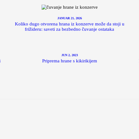
JANUAR 21, 2026
Koliko dugo otvorena hrana iz konzerve može da stoji u
frižideru: saveti za bezbedno čuvanje ostataka
JUN 2, 2023
i
Priprema hrane s kikirikijem