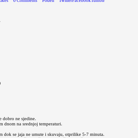
Likes
0
Comments
Podeli
Twitter
Facebook
Tumblr
.
)
e dobro ne sjedine.
vim dnom na srednjoj temperaturi.
m dok se jaja ne umute i skuvaju, otprilike 5-7 minuta.