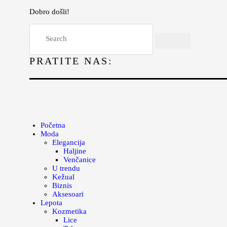
Dobro došli!
Početna
Moda
PRATITE NAS:
Lepota
Mama i deca
Lifestyle
Zdravlje
Početna
Moda
Kuhinja
Elegancija
Haljine
Magazin
Venčanice
U trendu
Kežual
Biznis
Aksesoari
Lepota
Kozmetika
Lice