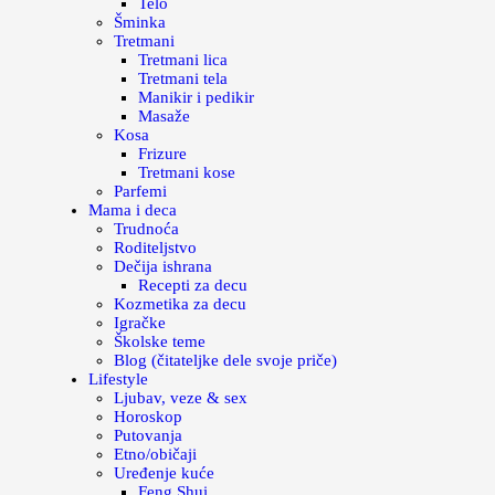
Telo
Šminka
Tretmani
Tretmani lica
Tretmani tela
Manikir i pedikir
Masaže
Kosa
Frizure
Tretmani kose
Parfemi
Mama i deca
Trudnoća
Roditeljstvo
Dečija ishrana
Recepti za decu
Kozmetika za decu
Igračke
Školske teme
Blog (čitateljke dele svoje priče)
Lifestyle
Ljubav, veze & sex
Horoskop
Putovanja
Etno/običaji
Uređenje kuće
Feng Shui