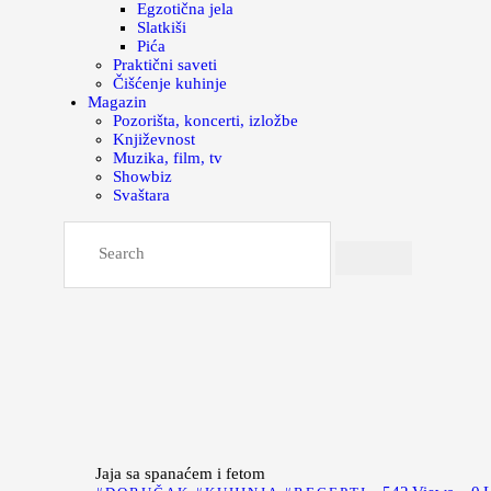
Egzotična jela
Slatkiši
Pića
Praktični saveti
Čišćenje kuhinje
Magazin
Pozorišta, koncerti, izložbe
Književnost
Muzika, film, tv
Showbiz
Svaštara
Jaja sa spanaćem i fetom