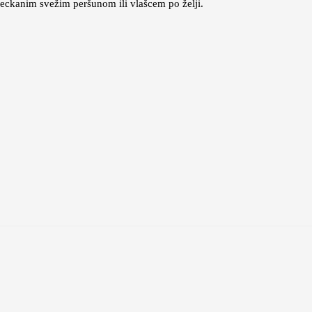
 seckanim svežim peršunom ili vlašcem po želji.