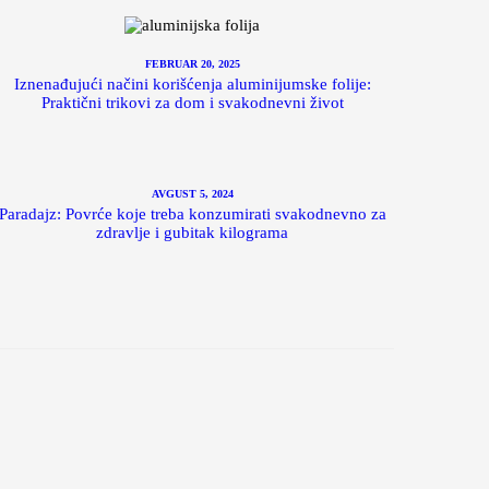
FEBRUAR 20, 2025
Iznenađujući načini korišćenja aluminijumske folije:
Praktični trikovi za dom i svakodnevni život
AVGUST 5, 2024
Paradajz: Povrće koje treba konzumirati svakodnevno za
zdravlje i gubitak kilograma