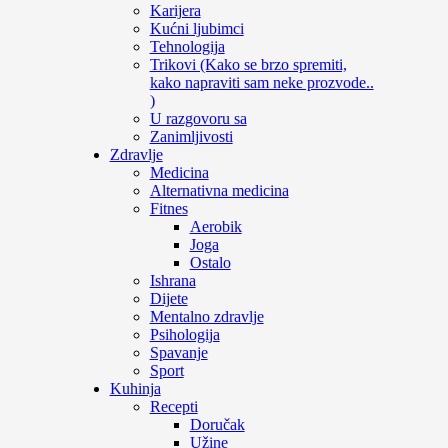
Karijera
Kućni ljubimci
Tehnologija
Trikovi (Kako se brzo spremiti,
kako napraviti sam neke prozvode..
)
U razgovoru sa
Zanimljivosti
Zdravlje
Medicina
Alternativna medicina
Fitnes
Aerobik
Joga
Ostalo
Ishrana
Dijete
Mentalno zdravlje
Psihologija
Spavanje
Sport
Kuhinja
Recepti
Doručak
Užine