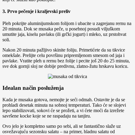
3. Prvo pečenje i kraljevski preliv
Pleh pokrijte aluminijumskom folijom i ubacite u zagrejanu rernu na
20 minuta. Dok se musaka peče, u posebnoj posudi viljuškom
umutite jaja, kiselu pavlaku (ili grčki jogurt) i mleko, uz prstohvat
soli.
Nakon 20 minuta pažljivo skinite foliju. Primetićete da su tikvice
omekšale. Prelijte celu površinu pripremljenom smesom od jaja i
pavlake. Vratite pleh u rernu bez folije i pecite još 20 do 25 minuta,
sve dok gornji sloj ne dobije predivnu, zlatno-žutu hrskavu koricu.
Idealan način posluženja
Kada je musaka gotova, nemojte je seći odmah. Ostavite je da se
prohladi desetak minuta na sobnoj temperaturi. Tako će se slojevi
lepo stabilizovati, sokovi će se prožeti, a vi ćete moći da izrežete
savršene kocke koje se ne raspadaju na tanjiru.
Ovo jelo je kompletno samo po sebi, ali se fantastično slaže uz
osvežavajuću sezonsku salatu – na primer, hladnu salatu od