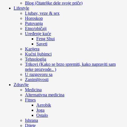
Blog (čitateljke dele svoje priče)
Lifestyle
Ljubav, veze & sex
Horoskop
Putovanja
Etno/običaji
Uređenje kuće
Feng Shui
Saveti
Karijera
Kućni ljubimci
Tehnologija
Trikovi (Kako se brzo spremiti, kako napraviti sam
neke prozvode.. )
U razgovoru sa
Zanimljivosti
Zdravlje
Medicina
Alternativna medicina
Fitnes
Aerobik
Joga
Ostalo
Ishrana
Dijete