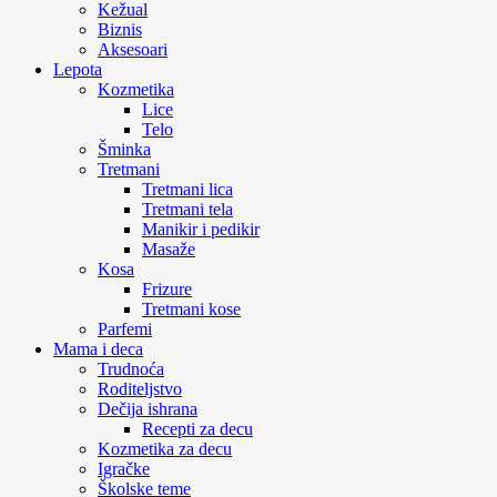
Kežual
Biznis
Aksesoari
Lepota
Kozmetika
Lice
Telo
Šminka
Tretmani
Tretmani lica
Tretmani tela
Manikir i pedikir
Masaže
Kosa
Frizure
Tretmani kose
Parfemi
Mama i deca
Trudnoća
Roditeljstvo
Dečija ishrana
Recepti za decu
Kozmetika za decu
Igračke
Školske teme