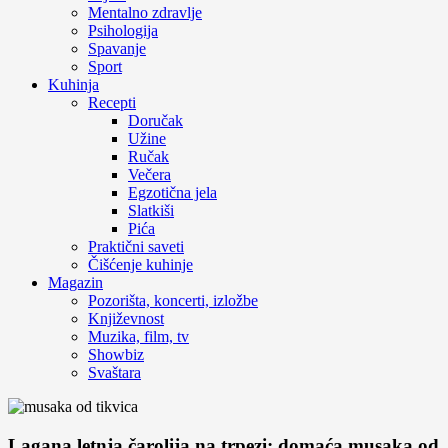
Mentalno zdravlje
Psihologija
Spavanje
Sport
Kuhinja
Recepti
Doručak
Užine
Ručak
Večera
Egzotična jela
Slatkiši
Pića
Praktični saveti
Čišćenje kuhinje
Magazin
Pozorišta, koncerti, izložbe
Književnost
Muzika, film, tv
Showbiz
Svaštara
Lagana letnja čarolija na trpezi: domaća musaka od