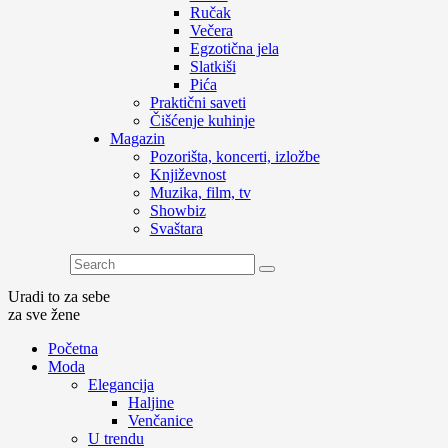
Ručak
Večera
Egzotična jela
Slatkiši
Pića
Praktični saveti
Čišćenje kuhinje
Magazin
Pozorišta, koncerti, izložbe
Književnost
Muzika, film, tv
Showbiz
Svaštara
Uradi to za sebe
za sve žene
Početna
Moda
Elegancija
Haljine
Venčanice
U trendu