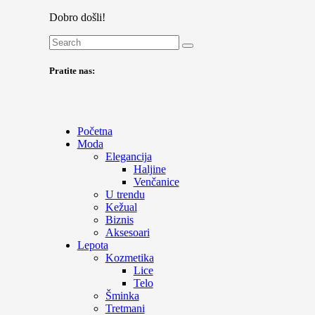
Dobro došli!
Pratite nas:
Početna
Moda
Elegancija
Haljine
Venčanice
U trendu
Kežual
Biznis
Aksesoari
Lepota
Kozmetika
Lice
Telo
Šminka
Tretmani