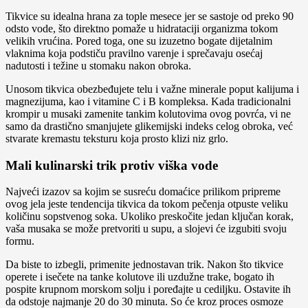
Tikvice su idealna hrana za tople mesece jer se sastoje od preko 90
odsto vode, što direktno pomaže u hidrataciji organizma tokom
velikih vrućina. Pored toga, one su izuzetno bogate dijetalnim
vlaknima koja podstiču pravilno varenje i sprečavaju osećaj
nadutosti i težine u stomaku nakon obroka.
Unosom tikvica obezbeđujete telu i važne minerale poput kalijuma i
magnezijuma, kao i vitamine C i B kompleksa. Kada tradicionalni
krompir u musaki zamenite tankim kolutovima ovog povrća, vi ne
samo da drastično smanjujete glikemijski indeks celog obroka, već
stvarate kremastu teksturu koja prosto klizi niz grlo.
Mali kulinarski trik protiv viška vode
Najveći izazov sa kojim se susreću domaćice prilikom pripreme
ovog jela jeste tendencija tikvica da tokom pečenja otpuste veliku
količinu sopstvenog soka. Ukoliko preskočite jedan ključan korak,
vaša musaka se može pretvoriti u supu, a slojevi će izgubiti svoju
formu.
Da biste to izbegli, primenite jednostavan trik. Nakon što tikvice
operete i isečete na tanke kolutove ili uzdužne trake, bogato ih
pospite krupnom morskom solju i poređajte u cediljku. Ostavite ih
da odstoje najmanje 20 do 30 minuta. So će kroz proces osmoze