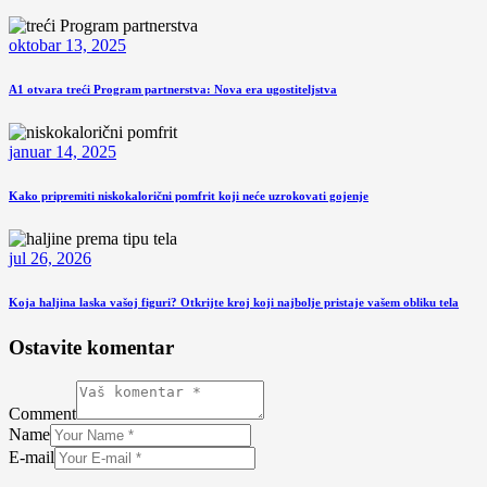
oktobar 13, 2025
A1 otvara treći Program partnerstva: Nova era ugostiteljstva
januar 14, 2025
Kako pripremiti niskokalorični pomfrit koji neće uzrokovati gojenje
jul 26, 2026
Koja haljina laska vašoj figuri? Otkrijte kroj koji najbolje pristaje vašem obliku tela
Ostavite komentar
Comment
Name
E-mail