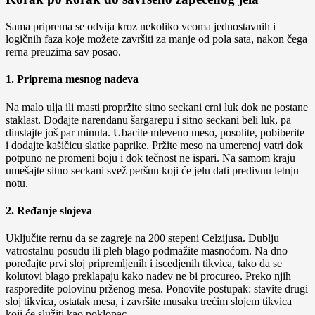
Sama priprema se odvija kroz nekoliko veoma jednostavnih i
logičnih faza koje možete završiti za manje od pola sata, nakon čega
rerna preuzima sav posao.
1. Priprema mesnog nadeva
Na malo ulja ili masti propržite sitno seckani crni luk dok ne postane
staklast. Dodajte narendanu šargarepu i sitno seckani beli luk, pa
dinstajte još par minuta. Ubacite mleveno meso, posolite, pobiberite
i dodajte kašičicu slatke paprike. Pržite meso na umerenoj vatri dok
potpuno ne promeni boju i dok tečnost ne ispari. Na samom kraju
umešajte sitno seckani svež peršun koji će jelu dati predivnu letnju
notu.
2. Ređanje slojeva
Uključite rernu da se zagreje na 200 stepeni Celzijusa. Dublju
vatrostalnu posudu ili pleh blago podmažite masnoćom. Na dno
poređajte prvi sloj pripremljenih i iscedjenih tikvica, tako da se
kolutovi blago preklapaju kako nadev ne bi procureo. Preko njih
rasporedite polovinu prženog mesa. Ponovite postupak: stavite drugi
sloj tikvica, ostatak mesa, i završite musaku trećim slojem tikvica
koji će služiti kao poklopac.