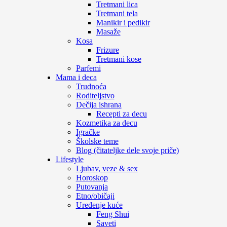
Tretmani lica
Tretmani tela
Manikir i pedikir
Masaže
Kosa
Frizure
Tretmani kose
Parfemi
Mama i deca
Trudnoća
Roditeljstvo
Dečija ishrana
Recepti za decu
Kozmetika za decu
Igračke
Školske teme
Blog (čitateljke dele svoje priče)
Lifestyle
Ljubav, veze & sex
Horoskop
Putovanja
Etno/običaji
Uređenje kuće
Feng Shui
Saveti