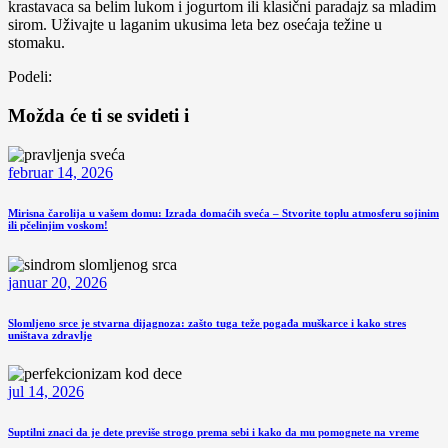
krastavaca sa belim lukom i jogurtom ili klasični paradajz sa mladim
sirom. Uživajte u laganim ukusima leta bez osećaja težine u
stomaku.
Podeli:
Možda će ti se svideti i
februar 14, 2026
Mirisna čarolija u vašem domu: Izrada domaćih sveća – Stvorite toplu atmosferu sojinim
ili pčelinjim voskom!
januar 20, 2026
Slomljeno srce je stvarna dijagnoza: zašto tuga teže pogađa muškarce i kako stres
uništava zdravlje
jul 14, 2026
Suptilni znaci da je dete previše strogo prema sebi i kako da mu pomognete na vreme