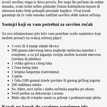
izvući suvišnu vlagu iz tkiva povrća. Pre nego što počnete da ređate
musaku, svaki kolut nežno pritisnite čistom kuhinjskom krpom ili
ubrusom kako biste pokupili preostale kapljice. Ovaj korak
garantuje da će vaša musaka zadržati savršen oblik nakon sečenja.
Sastojci koji su vam potrebni za savršen ručak
Za ovo izbalansirano jelo biće vam potrebne sveže namirnice koje
možete pronaći na svakoj zelenoj pijaci:
3 veće ili 4 manje mlade tikvice
500 grama mlevenog mesa (najbolje mešavina junetine i
svinjetine, a za još laganiju verziju možete koristiti mlevenu
ćuretinu ili piletinu)
1 velika glavica crnog luka
2 čena belog luka
1 krupna šargarepa (narendana)
3 jajeta
1 čaša (180 grama) kisele pavlake ili gustog grčkog jogurta
200 mililitara mleka
So, biber, suvi začin i slatka začinska paprika po ukusu
Svež peršun za dekoraciju i aromu
Malo ulja ili svinjske masti za prženje i podmazivanje pleha
Korak po korak do savršeno zapečenog jela