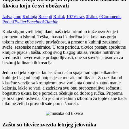
tikvica koju će svi obožavati
Izdvajamo
Kuhinja
Recepti
Ručak
107
Views
0
Likes
0
Comments
Podeli
Twitter
Facebook
Tumblr
Kada stignu vreli letnji dani, naša tela prirodno traže osveženje i
promenu u ishrani. Teška, masna i kalorična jela koja nas greju
tokom zime gube svoju privlačnost, a prostor u kuhinji zauzimaju
sveže, sezonske namirnice. U tom periodu, tikvice postaju apsolutne
kraljice pijaca i bašta. Zbog svog blagog ukusa, visoke nutritivne
vrednosti i neverovatne prilagodljivosti, one su savršena osnova za
bezbroj kulinarskih kreacija.
Jedno od jela koje na fantastičan način spaja tradiciju balkanske
kuhinje i lagani letnji potpis jeste musaka od tikvica. Za razliku od
klasične verzije sa krompirom, ova varijanta donosi znatno manje
kalorija, lakše se vari, a zadržava svu onu prepoznatljivu sočnost i
bogatstvo ukusa koje porodica očekuje od dobrog ručka. Priprema
je brza i jednostavna, što je čini idealnim izborom za tople dane kada
niko ne želi da provodi sate pored šporeta.
Zašto su tikvice zvezda letnjeg jelovnika