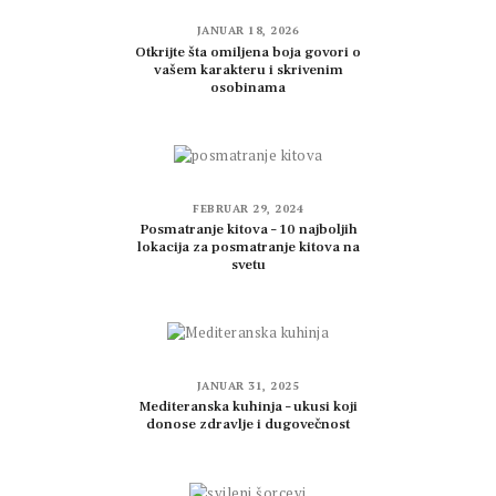
JANUAR 18, 2026
Otkrijte šta omiljena boja govori o
vašem karakteru i skrivenim
osobinama
FEBRUAR 29, 2024
Posmatranje kitova – 10 najboljih
lokacija za posmatranje kitova na
svetu
JANUAR 31, 2025
Mediteranska kuhinja – ukusi koji
donose zdravlje i dugovečnost