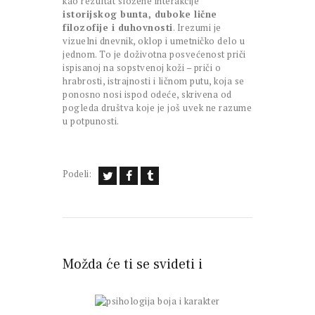
kao rezultat složene interakcije
istorijskog bunta, duboke lične
filozofije i duhovnosti
. Irezumi je
vizuelni dnevnik, oklop i umetničko delo u
jednom. To je doživotna posvećenost priči
ispisanoj na sopstvenoj koži – priči o
hrabrosti, istrajnosti i ličnom putu, koja se
ponosno nosi ispod odeće, skrivena od
pogleda društva koje je još uvek ne razume
u potpunosti.
Podeli:
Možda će ti se svideti i