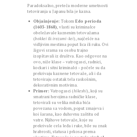
Paradoksalno, preteča moderne umetnosti
tetoviranja u Japanu bila je kazna.
Objašnjenje:
Tokom
Edo perioda
(1603-1868)
, vlasti su kriminalce
obeležavale kaznenim tetovažama
(
bokkei
ili
irezumi-kei
), najčešće na
vidljivim mestima poput lica ili ruku. Ovi
žigovi srama su osobu trajno
izopštavali iz društva. Kao odgovor na
ovo, niže klase – vatrogasci, radnici,
kockari i sitni kriminalci – počele su da
prekrivaju kaznene tetovaže, ali i da
tetoviraju ostatak tela raskošnim,
dekorativnim motivima.
Primer:
Vatrogasci (
hikeshi
), koji su
smatrani herojima radničke klase,
tetovirali su velika mitska bića
povezana sa vodom, poput zmajeva i
koi šarana, kao duhovnu zaštitu od
vatre. Njihove tetovaže, koje su
prekrivale cela leđa i ruke, bile su znak
hrabrosti, statusa i prkosa prema