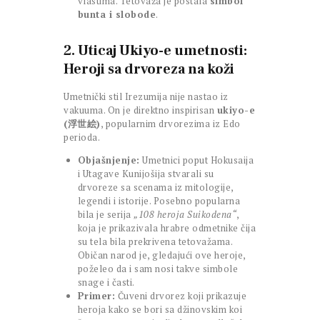
vlastima. Tetovaža je postala
simbol
bunta i slobode
.
2. Uticaj Ukiyo-e umetnosti:
Heroji sa drvoreza na koži
Umetnički stil Irezumija nije nastao iz
vakuuma. On je direktno inspirisan
ukiyo-e
(浮世絵)
, popularnim drvorezima iz Edo
perioda.
Objašnjenje:
Umetnici poput Hokusaija
i Utagave Kunijošija stvarali su
drvoreze sa scenama iz mitologije,
legendi i istorije. Posebno popularna
bila je serija
„108 heroja Suikodena“
,
koja je prikazivala hrabre odmetnike čija
su tela bila prekrivena tetovažama.
Običan narod je, gledajući ove heroje,
poželeo da i sam nosi takve simbole
snage i časti.
Primer:
Čuveni drvorez koji prikazuje
heroja kako se bori sa džinovskim koi