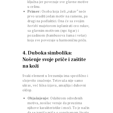
ključna jer povezuje sve glavne motive
u celinu.
Primer:
Osoba koja želi „rukav“ neće
prvo uraditi jedan motiv na ramenu, pa
drugi na podlaktici. Ona će sa svojim
horishi
majstorom isplanirati ceo rukav,
sa glavnim motivom (npr. tigar) i
pozadinom (bambusova šuma i vetar)
koja sve povezuje u harmoničnu priču.
4. Duboka simbolika:
Nošenje svoje priče i zaštite
na koži
Svaki element u Irezumiju ima specifično i
slojevito značenje. Tetovaža nije samo
ukras, već lična izjava, amajlija i duhovni
oklop.
Objašnjenje:
Odabirom određenih
motiva, nosilac veruje da preuzima
njihove karakteristike i moći. To je način
da se ispriča priča o sopstvenom životu,