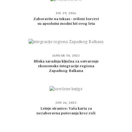
JUL 29, 2026
Zaboravite na teksas – svileni šorcevi
su apsolutni modni hit ovog leta
JANUAR 30, 2025
Bliska saradnja ključna za ostvarenje
ekonomske integracije regiona
Zapadnog Balkana
JUN 26, 2025
Letnje stranice: Vaša karta za
nezaboravna putovanja kroz reči