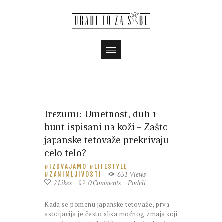
Irezumi: Umetnost, duh i
bunt ispisani na koži – Zašto
japanske tetovaže prekrivaju
celo telo?
IZDVAJAMO
LIFESTYLE
651
Views
ZANIMLJIVOSTI
2
Likes
0
Comments
Podeli
Kada se pomenu japanske tetovaže, prva
asocijacija je često slika moćnog zmaja koji