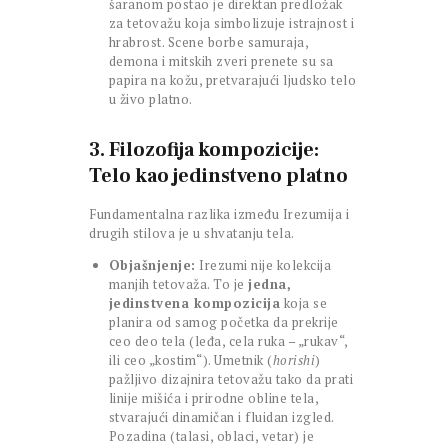
šaranom postao je direktan predložak
za tetovažu koja simbolizuje istrajnost i
hrabrost. Scene borbe samuraja,
demona i mitskih zveri prenete su sa
papira na kožu, pretvarajući ljudsko telo
u živo platno.
3. Filozofija kompozicije:
Telo kao jedinstveno platno
Fundamentalna razlika između Irezumija i
drugih stilova je u shvatanju tela.
Objašnjenje:
Irezumi nije kolekcija
manjih tetovaža. To je
jedna,
jedinstvena kompozicija
koja se
planira od samog početka da prekrije
ceo deo tela (leđa, cela ruka – „rukav“,
ili ceo „kostim“). Umetnik (
horishi
)
pažljivo dizajnira tetovažu tako da prati
linije mišića i prirodne obline tela,
stvarajući dinamičan i fluidan izgled.
Pozadina (talasi, oblaci, vetar) je