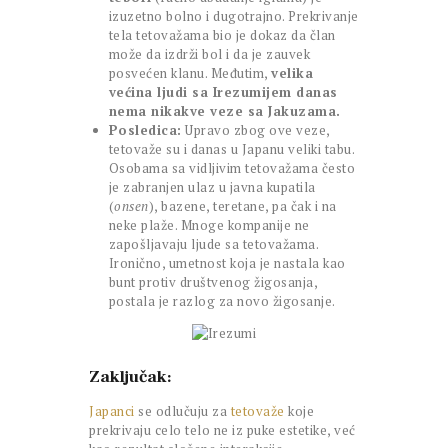
izuzetno bolno i dugotrajno. Prekrivanje
tela tetovažama bio je dokaz da član
može da izdrži bol i da je zauvek
posvećen klanu. Međutim,
velika
većina ljudi sa Irezumijem danas
nema nikakve veze sa Jakuzama.
Posledica:
Upravo zbog ove veze,
tetovaže su i danas u Japanu veliki tabu.
Osobama sa vidljivim tetovažama često
je zabranjen ulaz u javna kupatila
(
onsen
), bazene, teretane, pa čak i na
neke plaže. Mnoge kompanije ne
zapošljavaju ljude sa tetovažama.
Ironično, umetnost koja je nastala kao
bunt protiv društvenog žigosanja,
postala je razlog za novo žigosanje.
Zaključak:
Japanci
se odlučuju za
tetovaže
koje
prekrivaju celo telo ne iz puke estetike, već