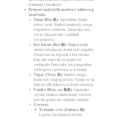
težnjama i karakteru.
Primeri najčešćih motiva i njihovog
značenja:
Zmaj (Ryu 龍):
Apsolutni vladar
neba i vode. Simbol mudrosti, snage,
bogatstva i dobrote. Zmaj nije zao,
već je sila prirode i zaštitnik
čovečanstva.
Koi Šaran (Koi 鯉):
Najpoznatiji
simbol istrajnosti, hrabrosti i uspeha.
Zasnovan na legendi o koi šaranu
koji, ako uspe da se popne uz
vodopade Žute reke, biva nagrađen
od bogova i pretvara se u zmaja.
Tigar (Tora 虎):
Simbol snage,
hrabrosti i dugog života. Veruje se da
štiti od zlih duhova, bolesti i nesreće.
Feniks (Hou-ou 鳳凰):
Japanska
verzija feniksa simbolizuje vernost,
pravdu, ponovno rođenje i trijumf.
Cvetovi:
Trešnjin cvet (Sakura 桜):
Lepota i prolaznost života.