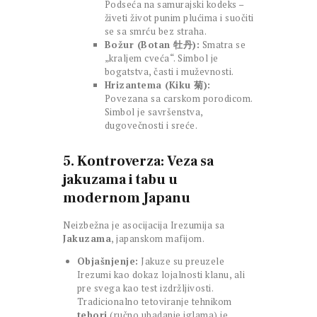
Podseća na samurajski kodeks –
živeti život punim plućima i suočiti
se sa smrću bez straha.
Božur (Botan 牡丹):
Smatra se
„kraljem cveća“. Simbol je
bogatstva, časti i muževnosti.
Hrizantema (Kiku 菊):
Povezana sa carskom porodicom.
Simbol je savršenstva,
dugovečnosti i sreće.
5. Kontroverza: Veza sa
jakuzama i tabu u
modernom Japanu
Neizbežna je asocijacija Irezumija sa
Jakuzama
, japanskom mafijom.
Objašnjenje:
Jakuze su preuzele
Irezumi kao dokaz lojalnosti klanu, ali
pre svega kao test izdržljivosti.
Tradicionalno tetoviranje tehnikom
tebori
(ručno ubadanje iglama) je