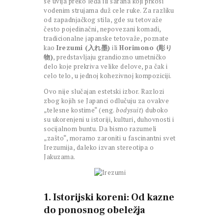
se uvija preko leđa ili šarana koji prkosi
vodenim strujama duž cele ruke. Za razliku
od zapadnjačkog stila, gde su tetovaže
često pojedinačni, nepovezani komadi,
tradicionalne japanske tetovaže, poznate
kao
Irezumi (入れ墨)
ili
Horimono (彫り
物)
, predstavljaju grandiozno umetničko
delo koje prekriva velike delove, pa čak i
celo telo, u jednoj kohezivnoj kompoziciji.
Ovo nije slučajan estetski izbor. Razlozi
zbog kojih se Japanci odlučuju za ovakve
„telesne kostime“ (eng.
bodysuit
) duboko
su ukorenjeni u istoriji, kulturi, duhovnosti i
socijalnom buntu. Da bismo razumeli
„zašto“, moramo zaroniti u fascinantni svet
Irezumija, daleko izvan stereotipa o
Jakuzama.
1. Istorijski koreni: Od kazne
do ponosnog obeležja