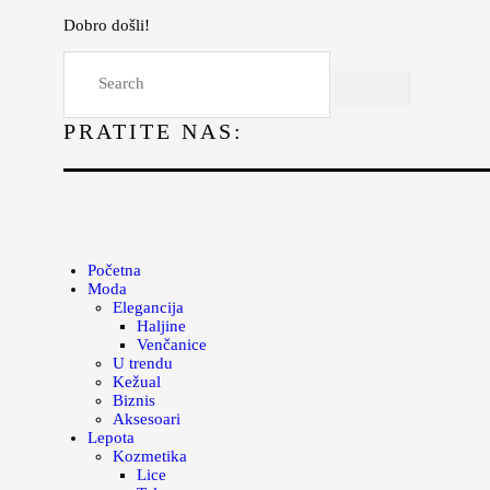
Dobro došli!
Početna
Moda
PRATITE NAS:
Lepota
Mama i deca
Lifestyle
Zdravlje
Početna
Moda
Kuhinja
Elegancija
Haljine
Magazin
Venčanice
U trendu
Kežual
Biznis
Aksesoari
Lepota
Kozmetika
Lice