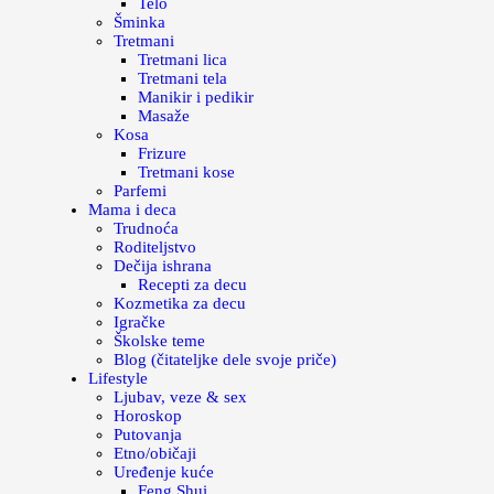
Telo
Šminka
Tretmani
Tretmani lica
Tretmani tela
Manikir i pedikir
Masaže
Kosa
Frizure
Tretmani kose
Parfemi
Mama i deca
Trudnoća
Roditeljstvo
Dečija ishrana
Recepti za decu
Kozmetika za decu
Igračke
Školske teme
Blog (čitateljke dele svoje priče)
Lifestyle
Ljubav, veze & sex
Horoskop
Putovanja
Etno/običaji
Uređenje kuće
Feng Shui