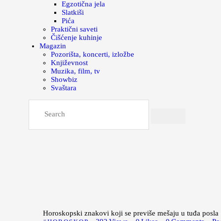
Egzotična jela
Slatkiši
Pića
Praktični saveti
Čišćenje kuhinje
Magazin
Pozorišta, koncerti, izložbe
Književnost
Muzika, film, tv
Showbiz
Svaštara
Horoskopski znakovi koji se previše mešaju u tuđa posla