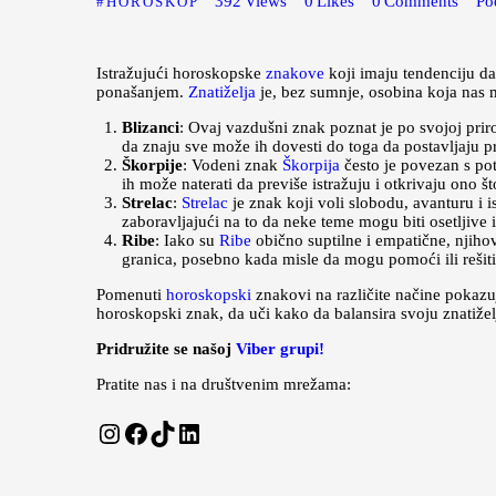
392
Views
0
Likes
0
Comments
Po
HOROSKOP
Istražujući horoskopske
znakove
koji imaju tendenciju da
ponašanjem.
Znatiželja
je, bez sumnje, osobina koja nas 
Blizanci
: Ovaj vazdušni znak poznat je po svojoj prir
da znaju sve može ih dovesti do toga da postavljaju pre
Škorpije
: Vodeni znak
Škorpija
često je povezan s po
ih može naterati da previše istražuju i otkrivaju ono š
Strelac
:
Strelac
je znak koji voli slobodu, avanturu i 
zaboravljajući na to da neke teme mogu biti osetljive i
Ribe
: Iako su
Ribe
obično suptilne i empatične, njih
granica, posebno kada misle da mogu pomoći ili rešit
Pomenuti
horoskopski
znakovi na različite načine pokaz
horoskopski znak, da uči kako da balansira svoju znatižel
Pridružite se našoj
Viber grupi!
Pratite nas i na društvenim mrežama:
Instagram
Facebook
TikTok
LinkedIn