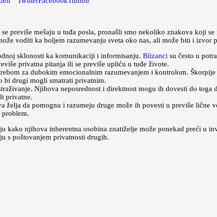
deli
Twitter
Facebook
Tumblr
 se previše mešaju u tuđa posla, pronašli smo nekoliko znakova koji se
može voditi ka boljem razumevanju sveta oko nas, ali može biti i izvor 
odnoj sklonosti ka komunikaciji i informisanju.
Blizanci
su često u potr
više privatna pitanja ili se previše upliću u tuđe živote.
trebom za dubokim emocionalnim razumevanjem i kontrolom. Škorpije mog
to bi drugi mogli smatrati privatnim.
istraživanje. Njihova neposrednost i direktnost mogu ih dovesti do toga d
li privatne.
ova želja da pomognu i razumeju druge može ih povesti u previše lične 
i problem.
uju kako njihova inherentna osobina znatiželje može ponekad preći u in
ju s poštovanjem privatnosti drugih.