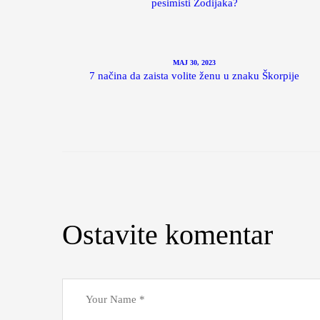
pesimisti Zodijaka?
MAJ 30, 2023
7 načina da zaista volite ženu u znaku Škorpije
Ostavite komentar