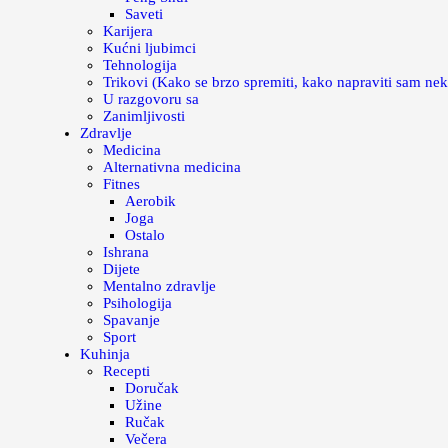
Saveti
Karijera
Kućni ljubimci
Tehnologija
Trikovi (Kako se brzo spremiti, kako napraviti sam nek
U razgovoru sa
Zanimljivosti
Zdravlje
Medicina
Alternativna medicina
Fitnes
Aerobik
Joga
Ostalo
Ishrana
Dijete
Mentalno zdravlje
Psihologija
Spavanje
Sport
Kuhinja
Recepti
Doručak
Užine
Ručak
Večera