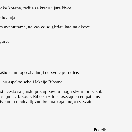
e korene, radije se kreću i jure život.
edovanja.
im avanturama, na vas će se gledati kao na okove.
pore.
zašto su mnogo živahniji od svoje porodice.
i su aspekte sebe i lekcije Ribama.
 i često sanjarski pristup životu mogu stvoriti utisak da
ji s njima. Takođe, Ribe su vrlo suosećajne i empatične,
stvenim i neuhvatljivim bićima koja mogu izazvati
Podeli: