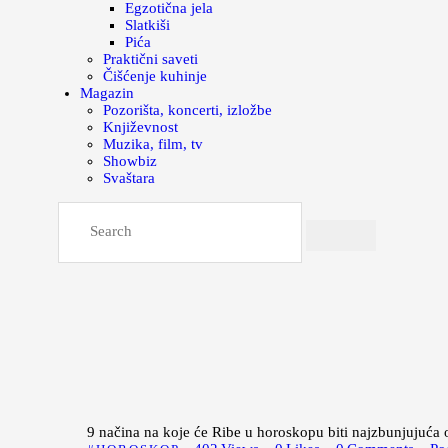
Egzotična jela
Slatkiši
Pića
Praktični saveti
Čišćenje kuhinje
Magazin
Pozorišta, koncerti, izložbe
Književnost
Muzika, film, tv
Showbiz
Svaštara
9 načina na koje će Ribe u horoskopu biti najzbunjujuća o