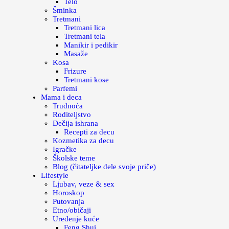
Telo
Šminka
Tretmani
Tretmani lica
Tretmani tela
Manikir i pedikir
Masaže
Kosa
Frizure
Tretmani kose
Parfemi
Mama i deca
Trudnoća
Roditeljstvo
Dečija ishrana
Recepti za decu
Kozmetika za decu
Igračke
Školske teme
Blog (čitateljke dele svoje priče)
Lifestyle
Ljubav, veze & sex
Horoskop
Putovanja
Etno/običaji
Uređenje kuće
Feng Shui