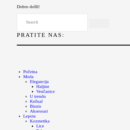
Dobro došli!
Početna
Moda
PRATITE NAS:
Lepota
Mama i deca
Lifestyle
Zdravlje
Početna
Moda
Kuhinja
Elegancija
Haljine
Magazin
Venčanice
U trendu
Kežual
Biznis
Aksesoari
Lepota
Kozmetika
Lice