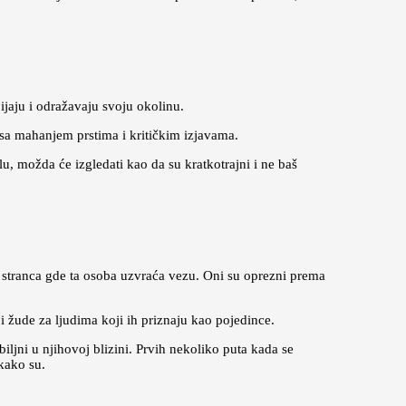
pijaju i odražavaju svoju okolinu.
dno sa mahanjem prstima i kritičkim izjavama.
u, možda će izgledati kao da su kratkotrajni i ne baš
 stranca gde ta osoba uzvraća vezu. Oni su oprezni prema
i žude za ljudima koji ih priznaju kao pojedince.
iljni u njihovoj blizini. Prvih nekoliko puta kada se
 kako su.