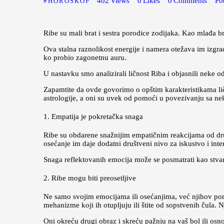
402
Views
0
Likes
0
Comments
Po
HOROSKOP
Ribe su mali brat i sestra porodice zodijaka. Kao mlađa bra
Ova stalna raznolikost energije i namera otežava im izgr
ko probio zagonetnu auru.
U nastavku smo analizirali ličnost Riba i objasnili neke o
Zapamtite da ovde govorimo o opštim karakteristikama ličn
astrologije, a oni su uvek od pomoći u povezivanju sa ne
1. Empatija je pokretačka snaga
Ribe su obdarene snažnijim empatičnim reakcijama od drug
osećanje im daje dodatni društveni nivo za iskustvo i int
Snaga reflektovanih emocija može se posmatrati kao stvar
2. Ribe mogu biti preosetljive
Ne samo svojim emocijama ili osećanjima, već njihov po
mehanizme koji ih otupljuju ili štite od sopstvenih čula
Oni okreću drugi obraz i skreću pažnju na vaš bol ili o