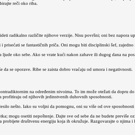
irajte reči oko riba.
ideti radikalno različite njihove verzije. Nisu površni; oni bez napora u
ati i prisećati se fantastičnih priča. Oni mogu biti disciplinski šef, zaje
a ljude oko sebe. Ako se vrate kući nakon zabave ili dugog dana na posl
iše da se oporave. Ribe se zaista dobro vraćaju od umora i negativnosti.
ta kontradiktornim na određenim nivoima. To im može otežati da dopru do
a profitiraju od njihovih jedinstvenih duhovnih sposobnosti.
desilo nešto. Iako su voljni da pomognu, oni su više od ove sposobnosti 
tka; mogu osetiti nepoštenje. Dajte sve od sebe da ne budete previše ozb
 da probijete društvenu energiju koja ih okružuje. Razgovarajte o njima i