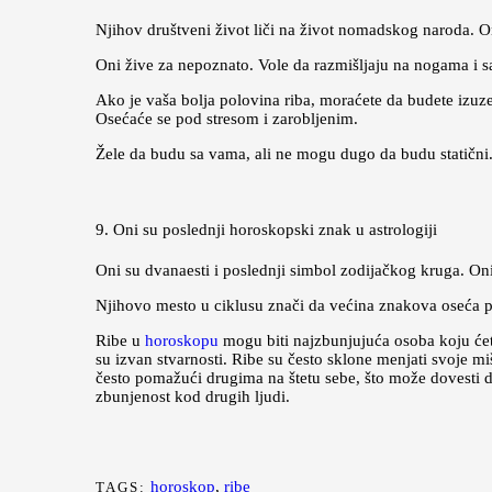
Njihov društveni život liči na život nomadskog naroda. On
Oni žive za nepoznato. Vole da razmišljaju na nogama i s
Ako je vaša bolja polovina riba, moraćete da budete izuze
Osećaće se pod stresom i zarobljenim.
Žele da budu sa vama, ali ne mogu dugo da budu statični. 
9. Oni su poslednji horoskopski znak u astrologiji
Oni su dvanaesti i poslednji simbol zodijačkog kruga. Oni
Njihovo mesto u ciklusu znači da većina znakova oseća po
Ribe u
horoskopu
mogu biti najzbunjujuća osoba koju ćete
su izvan stvarnosti. Ribe su često sklone menjati svoje mi
često pomažući drugima na štetu sebe, što može dovesti d
zbunjenost kod drugih ljudi.
horoskop
,
ribe
TAGS: