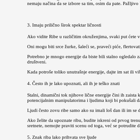
nemaju načina da se izbore sa tim, osim da pate. Pažljivo b
3. Imaju prilično širok spektar ličnosti
Ako vidite Ribe u različitim okruženjima, svaki put ćete v
Oni mogu biti srce žurke, šaleći se, praveći piće, flertov
Potrebno je mnogo energije da biste bili stalno ogledalo z
društveni.
Kada potroše toliko unutrašnje energije, dajte im sat ili v
4. Često ih je lako upoznati, ali ih je teško znati
Stalni, dinamični tok njihove lične energije čini ih zais
potencijalnim manipulatorima i ljudima koji bi pokušali d
Ljudi često zovu ribe samo ako su imali loš dan ili im se 
Ako želite da upoznate ribu, budite iskreni od prvog trenu
sretnete, nemojte praviti scenu od toga, već se potrudite
5. Znak riba lako prihvata sve ljude