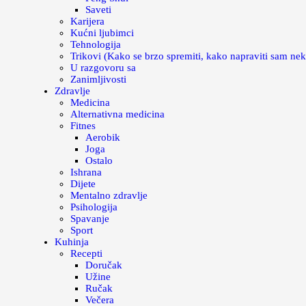
Saveti
Karijera
Kućni ljubimci
Tehnologija
Trikovi (Kako se brzo spremiti, kako napraviti sam nek
U razgovoru sa
Zanimljivosti
Zdravlje
Medicina
Alternativna medicina
Fitnes
Aerobik
Joga
Ostalo
Ishrana
Dijete
Mentalno zdravlje
Psihologija
Spavanje
Sport
Kuhinja
Recepti
Doručak
Užine
Ručak
Večera