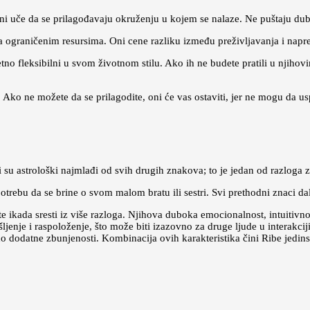
i uče da se prilagođavaju okruženju u kojem se nalaze. Ne puštaju dubok
a ograničenim resursima. Oni cene razliku između preživljavanja i napr
tno fleksibilni u svom životnom stilu. Ako ih ne budete pratili u njihov
Ako ne možete da se prilagodite, oni će vas ostaviti, jer ne mogu da us
 su astrološki najmlađi od svih drugih znakova; to je jedan od razloga 
trebu da se brine o svom malom bratu ili sestri. Svi prethodni znaci dal
 ikada sresti iz više razloga. Njihova duboka emocionalnost, intuitivnost
šljenje i raspoloženje, što može biti izazovno za druge ljude u interakci
o dodatne zbunjenosti. Kombinacija ovih karakteristika čini Ribe jedin