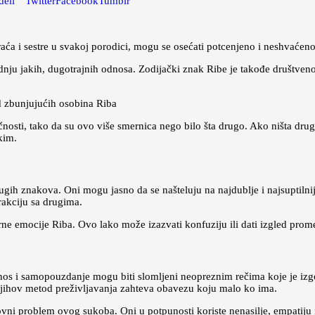
deli
Twitter
Facebook
Tumblr
ća i sestre u svakoj porodici, mogu se osećati potcenjeno i neshvaćeno.
adnju jakih, dugotrajnih odnosa. Zodijački znak Ribe je takođe društven
d zbunjujućih osobina Riba
osti, tako da su ovo više smernica nego bilo šta drugo. Ako ništa drugo,
kim.
ih znakova. Oni mogu jasno da se našteluju na najdublje i najsuptilni
erakciju sa drugima.
ne emocije Riba. Ovo lako može izazvati konfuziju ili dati izgled prom
nos i samopouzdanje mogu biti slomljeni neopreznim rečima koje je izg
. Njihov metod preživljavanja zahteva obavezu koju malo ko ima.
snovni problem ovog sukoba. Oni u potpunosti koriste nenasilje, empatij