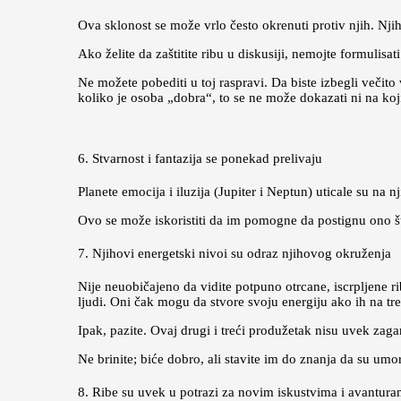
Ova sklonost se može vrlo često okrenuti protiv njih. Njih
Ako želite da zaštitite ribu u diskusiji, nemojte formulisat
Ne možete pobediti u toj raspravi. Da biste izbegli večit
koliko je osoba „dobra“, to se ne može dokazati ni na koji 
6. Stvarnost i fantazija se ponekad prelivaju
Planete emocija i iluzija (Jupiter i Neptun) uticale su na 
Ovo se može iskoristiti da im pomogne da postignu ono št
7. Njihovi energetski nivoi su odraz njihovog okruženja
Nije neuobičajeno da vidite potpuno otrcane, iscrpljene rib
ljudi. Oni čak mogu da stvore svoju energiju ako ih na tr
Ipak, pazite. Ovaj drugi i treći produžetak nisu uvek zaga
Ne brinite; biće dobro, ali stavite im do znanja da su umor
8. Ribe su uvek u potrazi za novim iskustvima i avantur