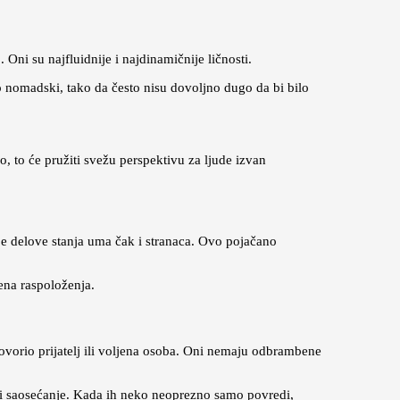
 Oni su najfluidnije i najdinamičnije ličnosti.
o nomadski, tako da često nisu dovoljno dugo da bi bilo
 to će pružiti svežu perspektivu za ljude izvan
je delove stanja uma čak i stranaca. Ovo pojačano
ena raspoloženja.
ovorio prijatelj ili voljena osoba. Oni nemaju odbrambene
u i saosećanje. Kada ih neko neoprezno samo povredi,