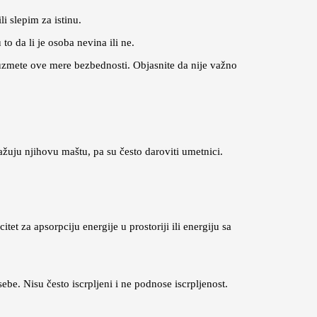
i slepim za istinu.
to da li je osoba nevina ili ne.
eduzmete ove mere bezbednosti. Objasnite da nije važno
nažuju njihovu maštu, pa su često daroviti umetnici.
.
et za apsorpciju energije u prostoriji ili energiju sa
sebe. Nisu često iscrpljeni i ne podnose iscrpljenost.