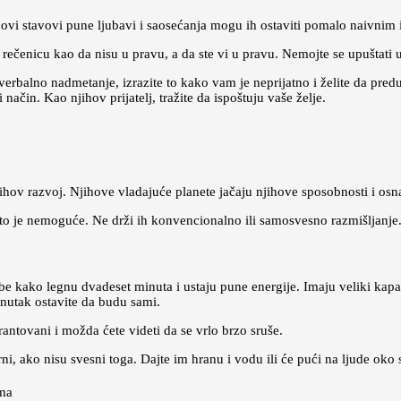
ovi stavovi pune ljubavi i saosećanja mogu ih ostaviti pomalo naivnim il
i rečenicu kao da nisu u pravu, a da ste vi u pravu. Nemojte se upuštati u 
o verbalno nadmetanje, izrazite to kako vam je neprijatno i želite da pr
način. Kao njihov prijatelj, tražite da ispoštuju vaše želje.
njihov razvoj. Njihove vladajuće planete jačaju njihove sposobnosti i os
o je nemoguće. Ne drži ih konvencionalno ili samosvesno razmišljanje
e kako legnu dvadeset minuta i ustaju pune energije. Imaju veliki kapacit
enutak ostavite da budu sami.
rantovani i možda ćete videti da se vrlo brzo sruše.
ni, ako nisu svesni toga. Dajte im hranu i vodu ili će pući na ljude oko 
ama