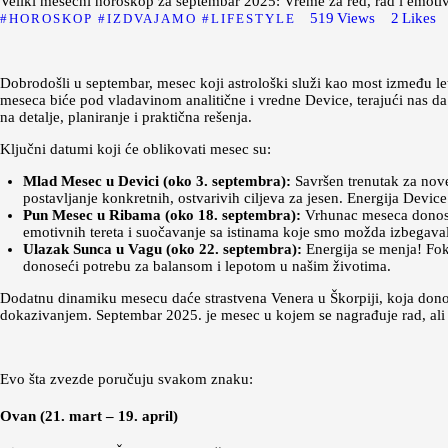
Veliki mesečni horoskop za septembar 2025: Vreme za red, rad i emoti
519
Views
2
Likes
HOROSKOP
IZDVAJAMO
LIFESTYLE
Dobrodošli u septembar, mesec koji astrološki služi kao most između letn
meseca biće pod vladavinom analitične i vredne Device, terajući nas d
na detalje, planiranje i praktična rešenja.
Ključni datumi koji će oblikovati mesec su:
Mlad Mesec u Devici (oko 3. septembra):
Savršen trenutak za nove
postavljanje konkretnih, ostvarivih ciljeva za jesen. Energija Device
Pun Mesec u Ribama (oko 18. septembra):
Vrhunac meseca donosi p
emotivnih tereta i suočavanje sa istinama koje smo možda izbegavali
Ulazak Sunca u Vagu (oko 22. septembra):
Energija se menja! Foku
donoseći potrebu za balansom i lepotom u našim životima.
Dodatnu dinamiku mesecu daće strastvena Venera u Škorpiji, koja donosi i
dokazivanjem. Septembar 2025. je mesec u kojem se nagrađuje rad, ali i
Evo šta zvezde poručuju svakom znaku:
Ovan (21. mart – 19. april)