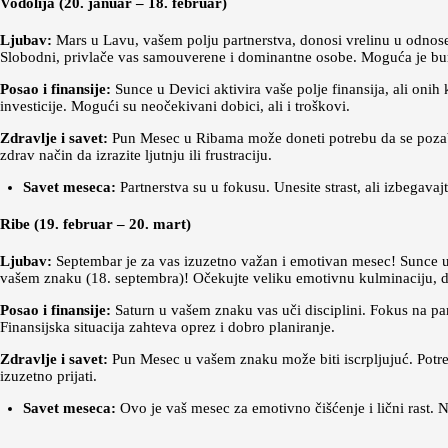
Vodolija (20. januar – 18. februar)
Ljubav:
Mars u Lavu, vašem polju partnerstva, donosi vrelinu u odnose. A
Slobodni, privlače vas samouverene i dominantne osobe. Moguća je burn
Posao i finansije:
Sunce u Devici aktivira vaše polje finansija, ali onih 
investicije. Mogući su neočekivani dobici, ali i troškovi.
Zdravlje i savet:
Pun Mesec u Ribama može doneti potrebu da se pozaba
zdrav način da izrazite ljutnju ili frustraciju.
Savet meseca:
Partnerstva su u fokusu. Unesite strast, ali izbegavaj
Ribe (19. februar – 20. mart)
Ljubav:
Septembar je za vas izuzetno važan i emotivan mesec! Sunce u
vašem znaku (18. septembra)! Očekujte veliku emotivnu kulminaciju, dub
Posao i finansije:
Saturn u vašem znaku vas uči disciplini. Fokus na pa
Finansijska situacija zahteva oprez i dobro planiranje.
Zdravlje i savet:
Pun Mesec u vašem znaku može biti iscrpljujuć. Potrebn
izuzetno prijati.
Savet meseca:
Ovo je vaš mesec za emotivno čišćenje i lični rast. 