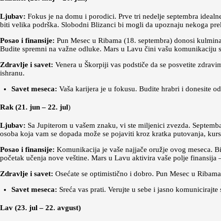
Ljubav:
Fokus je na domu i porodici. Prve tri nedelje septembra idealne
biti velika podrška. Slobodni Blizanci bi mogli da upoznaju nekoga pr
Posao i finansije:
Pun Mesec u Ribama (18. septembra) donosi kulminacij
Budite spremni na važne odluke. Mars u Lavu čini vašu komunikaciju
Zdravlje i savet:
Venera u Škorpiji vas podstiče da se posvetite zdravi
ishranu.
Savet meseca:
Vaša karijera je u fokusu. Budite hrabri i donesite o
Rak (21. jun – 22. jul
)
Ljubav:
Sa Jupiterom u vašem znaku, vi ste miljenici zvezda. Septembar 
osoba koja vam se dopada može se pojaviti kroz kratka putovanja, kurse
Posao i finansije:
Komunikacija je vaše najjače oružje ovog meseca. Bić
početak učenja nove veštine. Mars u Lavu aktivira vaše polje finansija – 
Zdravlje i savet:
Osećate se optimistično i dobro. Pun Mesec u Ribama v
Savet meseca:
Sreća vas prati. Verujte u sebe i jasno komunicirajte
Lav (23. jul – 22. avgust)