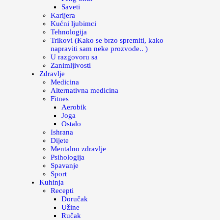
Saveti
Karijera
Kućni ljubimci
Tehnologija
Trikovi (Kako se brzo spremiti, kako
napraviti sam neke prozvode.. )
U razgovoru sa
Zanimljivosti
Zdravlje
Medicina
Alternativna medicina
Fitnes
Aerobik
Joga
Ostalo
Ishrana
Dijete
Mentalno zdravlje
Psihologija
Spavanje
Sport
Kuhinja
Recepti
Doručak
Užine
Ručak