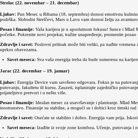
Strelac (22. novembar – 21. decembar)
Ljubav:
Pun Mesec u Ribama (18. septembra) donosi emotivnu kulminac
podrška. Slobodni Strelčevi, Mars u Lavu vam donosi želju za avantur
Posao i finansije:
Vaša karijera je u apsolutnom fokusu! Sunce i Mlad Me
početke. Pokrenite novi projekat, tražite unapređenje, promenite posao –
Zdravlje i savet:
Poslovni pritisak može biti veliki, pa nađite vremena
uprkos obavezama.
Savet meseca:
Sva vaša energija treba da bude usmerena na karijeru
Jarac (22. decembar – 19. januar)
Ljubav:
Energija Device vam savršeno odgovara. Fokus je na putovanjim
putovanju, fakultetu ili kursu. Zauzeti, isplanirajte zajedničko putovanj
prijateljstvo pretvori i u nešto više.
Posao i finansije:
Idealan mesec za usavršavanje i planiranje. Mlad Mese
inostranstvo. Finansije su stabilne, a mogući su i dobici kroz timski rad 
Zdravlje i savet:
Osećate se stabilno i dobro. Energija vam prija. Iskori
Savet meseca:
Izađite iz svoje zone komfora. Učenje, putovanja i