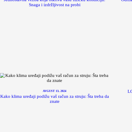
Snaga i izdržljivost na probi
LG
AVGUST 13, 2024
Kako klima uređaji podižu vaš račun za struju: Šta treba da
znate