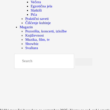
Večera
Egzotična jela
Slatkiši
Pića
Praktični saveti
Čišćenje kuhinje
Magazin
Pozorišta, koncerti, izložbe
Književnost
Muzika, film, tv
Showbiz
Svaštara