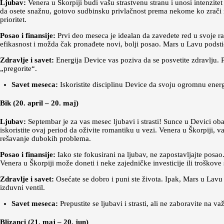
Ljubav:
Venera u Škorpiji budi vašu strastvenu stranu i unosi intenzi
da osete snažnu, gotovo sudbinsku privlačnost prema nekome ko zrači mi
prioritet.
Posao i finansije:
Prvi deo meseca je idealan da zavedete red u svoje r
efikasnost i možda čak pronađete novi, bolji posao. Mars u Lavu podstič
Zdravlje i savet:
Energija Device vas poziva da se posvetite zdravlju. P
„pregorite“.
Savet meseca:
Iskoristite disciplinu Device da svoju ogromnu energ
Bik (20. april – 20. maj)
Ljubav:
Septembar je za vas mesec ljubavi i strasti! Sunce u Devici oba
iskoristite ovaj period da oživite romantiku u vezi. Venera u Škorpiji, v
rešavanje dubokih problema.
Posao i finansije:
Iako ste fokusirani na ljubav, ne zapostavljajte posao.
Venera u Škorpiji može doneti i neke zajedničke investicije ili troškove
Zdravlje i savet:
Osećate se dobro i puni ste života. Ipak, Mars u Lavu
izduvni ventil.
Savet meseca:
Prepustite se ljubavi i strasti, ali ne zaboravite na 
Blizanci (21. maj – 20. jun)