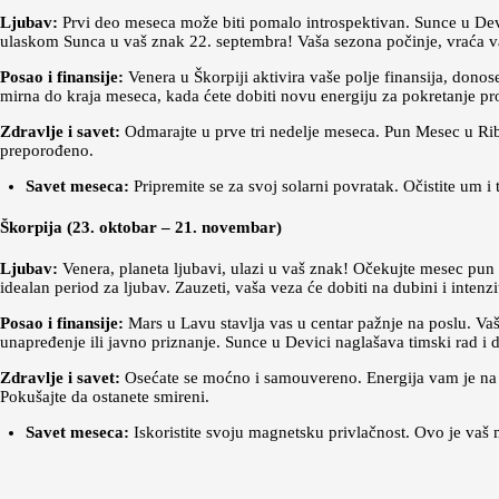
Ljubav:
Prvi deo meseca može biti pomalo introspektivan. Sunce u Devi
ulaskom Sunca u vaš znak 22. septembra! Vaša sezona počinje, vraća vam
Posao i finansije:
Venera u Škorpiji aktivira vaše polje finansija, donos
mirna do kraja meseca, kada ćete dobiti novu energiju za pokretanje pr
Zdravlje i savet:
Odmarajte u prve tri nedelje meseca. Pun Mesec u Rib
preporođeno.
Savet meseca:
Pripremite se za svoj solarni povratak. Očistite um i 
Škorpija (23. oktobar – 21. novembar)
Ljubav:
Venera, planeta ljubavi, ulazi u vaš znak! Očekujte mesec pun 
idealan period za ljubav. Zauzeti, vaša veza će dobiti na dubini i inten
Posao i finansije:
Mars u Lavu stavlja vas u centar pažnje na poslu. Vaš
unapređenje ili javno priznanje. Sunce u Devici naglašava timski rad i
Zdravlje i savet:
Osećate se moćno i samouvereno. Energija vam je na v
Pokušajte da ostanete smireni.
Savet meseca:
Iskoristite svoju magnetsku privlačnost. Ovo je vaš 