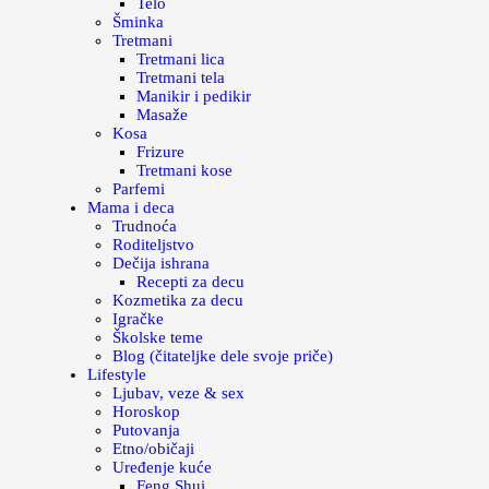
Telo
Šminka
Tretmani
Tretmani lica
Tretmani tela
Manikir i pedikir
Masaže
Kosa
Frizure
Tretmani kose
Parfemi
Mama i deca
Trudnoća
Roditeljstvo
Dečija ishrana
Recepti za decu
Kozmetika za decu
Igračke
Školske teme
Blog (čitateljke dele svoje priče)
Lifestyle
Ljubav, veze & sex
Horoskop
Putovanja
Etno/običaji
Uređenje kuće
Feng Shui