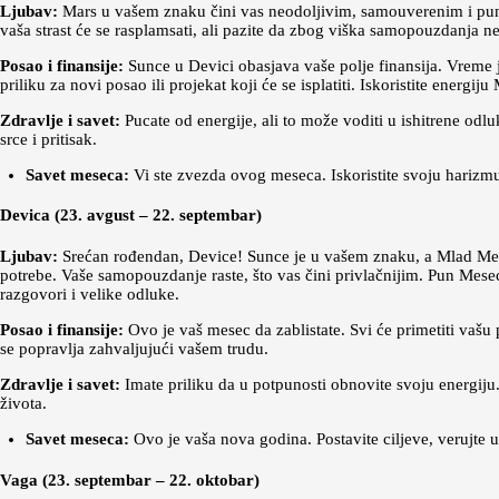
Ljubav:
Mars u vašem znaku čini vas neodoljivim, samouverenim i punim
vaša strast će se rasplamsati, ali pazite da zbog viška samopouzdanja 
Posao i finansije:
Sunce u Devici obasjava vaše polje finansija. Vreme j
priliku za novi posao ili projekat koji će se isplatiti. Iskoristite energiju
Zdravlje i savet:
Pucate od energije, ali to može voditi u ishitrene odl
srce i pritisak.
Savet meseca:
Vi ste zvezda ovog meseca. Iskoristite svoju harizmu i 
Devica (23. avgust – 22. septembar)
Ljubav:
Srećan rođendan, Device! Sunce je u vašem znaku, a Mlad Mesec
potrebe. Vaše samopouzdanje raste, što vas čini privlačnijim. Pun Me
razgovori i velike odluke.
Posao i finansije:
Ovo je vaš mesec da zablistate. Svi će primetiti vašu p
se popravlja zahvaljujući vašem trudu.
Zdravlje i savet:
Imate priliku da u potpunosti obnovite svoju energiju.
života.
Savet meseca:
Ovo je vaša nova godina. Postavite ciljeve, verujte u s
Vaga (23. septembar – 22. oktobar)