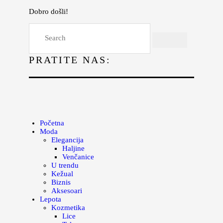
Dobro došli!
Početna
Moda
PRATITE NAS:
Lepota
Mama i deca
Lifestyle
Zdravlje
Početna
Moda
Kuhinja
Elegancija
Haljine
Magazin
Venčanice
U trendu
Kežual
Biznis
Aksesoari
Lepota
Kozmetika
Lice