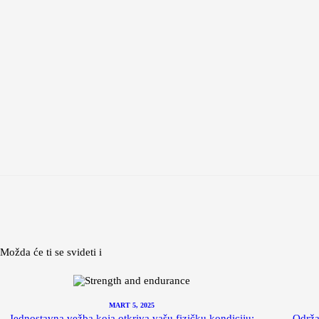
Možda će ti se svideti i
MART 5, 2025
Jednostavna vežba koja otkriva vašu fizičku kondiciju:
Održav