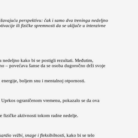
vežavajuću perspektivu: čak i samo dva treninga nedeljno
acije ili fizičke spremnosti da se uključe u intenzivne
a nedeljno kako bi se postigli rezultati. Međutim,
no – povećava šanse da se osoba dugoročno drži svoje
 energije, boljem snu i mentalnoj otpornosti.
m. Uprkos ograničenom vremenu, pokazalo se da ova
 fizičke aktivnosti tokom radne nedelje.
ardio vežbi, snage i fleksibilnosti
, kako bi se telo