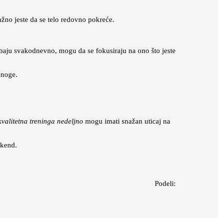
žno jeste da se telo redovno pokreće.
žbaju svakodnevno, mogu da se fokusiraju na ono što jeste
mnoge.
valitetna treninga nedeljno
mogu imati snažan uticaj na
ikend.
Podeli: