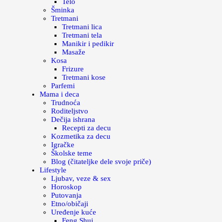
Telo
Šminka
Tretmani
Tretmani lica
Tretmani tela
Manikir i pedikir
Masaže
Kosa
Frizure
Tretmani kose
Parfemi
Mama i deca
Trudnoća
Roditeljstvo
Dečija ishrana
Recepti za decu
Kozmetika za decu
Igračke
Školske teme
Blog (čitateljke dele svoje priče)
Lifestyle
Ljubav, veze & sex
Horoskop
Putovanja
Etno/običaji
Uređenje kuće
Feng Shui