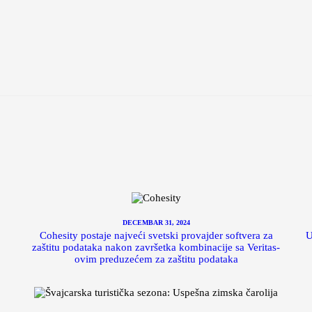
DECEMBAR 31, 2024
Cohesity postaje najveći svetski provajder softvera za
U
zaštitu podataka nakon završetka kombinacije sa Veritas-
ovim preduzećem za zaštitu podataka