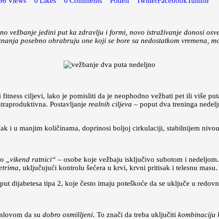
66
Views
0
Likes
0
Comments
Podeli
Twitter
Facebook
Tumblr
no vežbanje jedini put ka zdravlju i formi, novo istraživanje donosi os
nanja posebno ohrabruju one koji se bore sa nedostatkom vremena, motiv
tness ciljevi, lako je pomisliti da je neophodno vežbati pet ili više put
ntraproduktivna. Postavljanje
realnih ciljeva
– poput dva treninga nedelj
k i u manjim količinama, doprinosi boljoj cirkulaciji, stabilnijem nivou
ao
„vikend ratnici“
– osobe koje vežbaju isključivo subotom i nedeljo
etrima
, uključujući kontrolu šećera u krvi, krvni pritisak i telesnu masu.
t dijabetesa tipa 2, koje često imaju poteškoće da se uključe u redovne
 uslovom da su
dobro osmišljeni
. To znači da treba uključiti
kombinaciju k