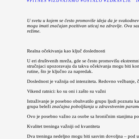
1
FITNES
IZDVAJAMO
OSTALO
ZDRAVLJE
U svetu u kojem se često promoviše ideja da je svakodnev
mogu imati značajan pozitivan uticaj na zdravlje. Ova saz
režime.
Realna očekivanja kao ključ doslednosti
U eri društvenih mreža, gde se često promovišu ekstremni fi
stručnjaci upozoravaju da takva očekivanja mogu biti ko
rutine, što je ključno za napredak.
Doslednost je važnija od intenziteta. Redovno vežbanje, ča
Vikend ratnici: ko su oni i zašto su važni
Istraživanje je posebno obuhvatilo grupu ljudi poznatu k
grupa beleži
značajna poboljšanja u zdravstvenim param
Ovo je posebno važno za osobe sa hroničnim stanjima popu
Kvalitet treninga važniji od kvantiteta
Dva treninga nedeljno mogu biti sasvim dovoljna – pod