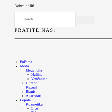
Dobro došli!
Početna
Moda
PRATITE NAS:
Lepota
Mama i deca
Lifestyle
Zdravlje
Početna
Moda
Kuhinja
Elegancija
Haljine
Magazin
Venčanice
U trendu
Kežual
Biznis
Aksesoari
Lepota
Kozmetika
Lice