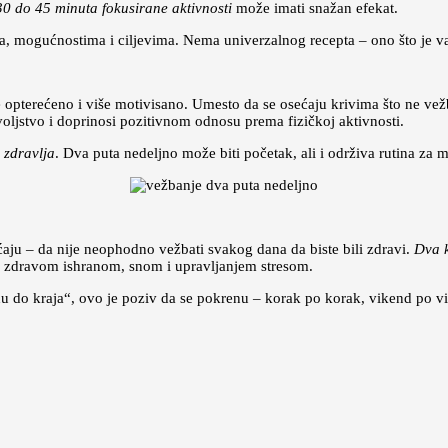
30 do 45 minuta fokusirane aktivnosti
može imati snažan efekat.
ma, mogućnostima i ciljevima. Nema univerzalnog recepta – ono što je va
e opterećeno i više motivisano. Umesto da se osećaju krivima što ne ve
oljstvo i doprinosi pozitivnom odnosu prema fizičkoj aktivnosti.
i zdravlja
. Dva puta nedeljno može biti početak, ali i održiva rutina za 
ćaju – da nije neophodno vežbati svakog dana da biste bili zdravi.
Dva k
a zdravom ishranom, snom i upravljanjem stresom.
idu do kraja“, ovo je poziv da se pokrenu – korak po korak, vikend po v