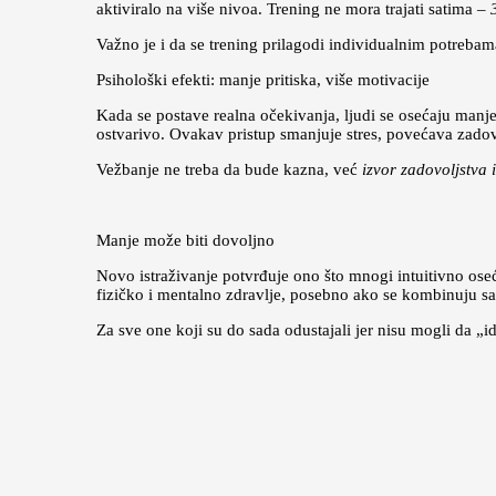
aktiviralo na više nivoa. Trening ne mora trajati satima –
Važno je i da se trening prilagodi individualnim potreba
Psihološki efekti: manje pritiska, više motivacije
Kada se postave realna očekivanja, ljudi se osećaju manj
ostvarivo. Ovakav pristup smanjuje stres, povećava zadov
Vežbanje ne treba da bude kazna, već
izvor zadovoljstva 
Manje može biti dovoljno
Novo istraživanje potvrđuje ono što mnogi intuitivno ose
fizičko i mentalno zdravlje, posebno ako se kombinuju s
Za sve one koji su do sada odustajali jer nisu mogli da „