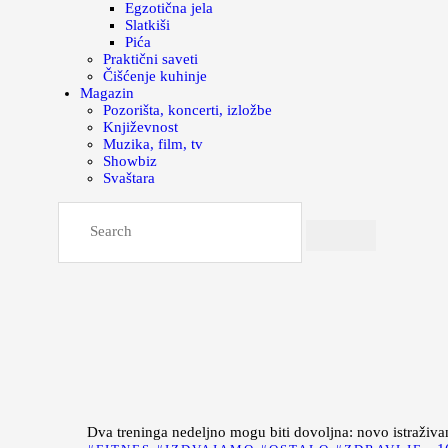
Egzotična jela
Slatkiši
Pića
Praktični saveti
Čišćenje kuhinje
Magazin
Pozorišta, koncerti, izložbe
Književnost
Muzika, film, tv
Showbiz
Svaštara
Dva treninga nedeljno mogu biti dovoljna: novo istraživa