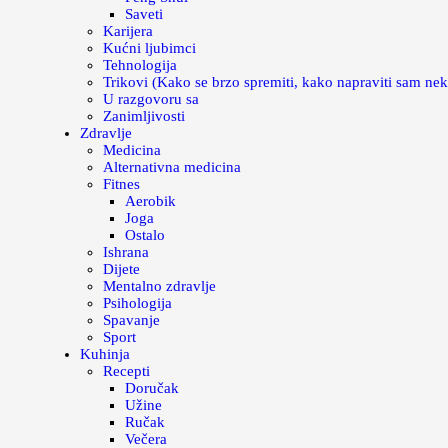
Saveti
Karijera
Kućni ljubimci
Tehnologija
Trikovi (Kako se brzo spremiti, kako napraviti sam nek
U razgovoru sa
Zanimljivosti
Zdravlje
Medicina
Alternativna medicina
Fitnes
Aerobik
Joga
Ostalo
Ishrana
Dijete
Mentalno zdravlje
Psihologija
Spavanje
Sport
Kuhinja
Recepti
Doručak
Užine
Ručak
Večera