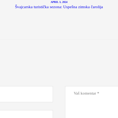
APRIL 3, 2024
Švajcarska turistička sezona: Uspešna zimska čarolija