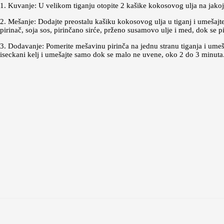
1. Kuvanje: U velikom tiganju otopite 2 kašike kokosovog ulja na jakoj v
2. Mešanje: Dodajte preostalu kašiku kokosovog ulja u tiganj i umešajt
pirinač, soja sos, pirinčano sirće, prženo susamovo ulje i med, dok se pi
3. Dodavanje: Pomerite mešavinu pirinča na jednu stranu tiganja i umeš
iseckani kelj i umešajte samo dok se malo ne uvene, oko 2 do 3 minuta. Po