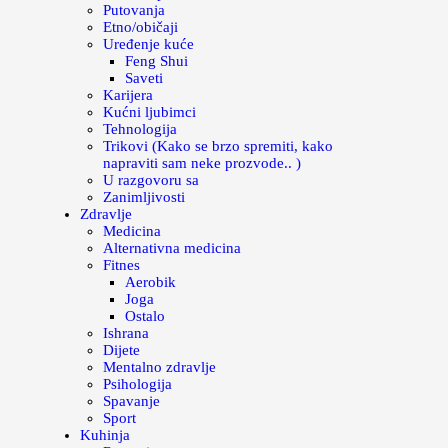
Putovanja
Etno/običaji
Uređenje kuće
Feng Shui
Saveti
Karijera
Kućni ljubimci
Tehnologija
Trikovi (Kako se brzo spremiti, kako
napraviti sam neke prozvode.. )
U razgovoru sa
Zanimljivosti
Zdravlje
Medicina
Alternativna medicina
Fitnes
Aerobik
Joga
Ostalo
Ishrana
Dijete
Mentalno zdravlje
Psihologija
Spavanje
Sport
Kuhinja