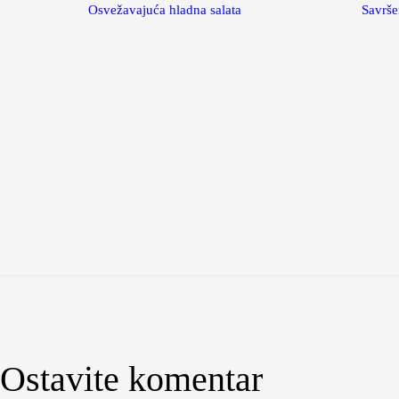
Osvežavajuća hladna salata
Savrše
Ostavite komentar