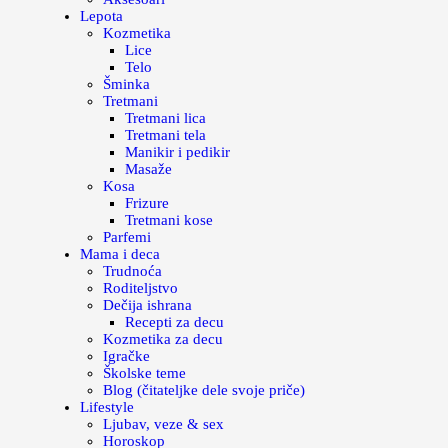
Lepota
Kozmetika
Lice
Telo
Šminka
Tretmani
Tretmani lica
Tretmani tela
Manikir i pedikir
Masaže
Kosa
Frizure
Tretmani kose
Parfemi
Mama i deca
Trudnoća
Roditeljstvo
Dečija ishrana
Recepti za decu
Kozmetika za decu
Igračke
Školske teme
Blog (čitateljke dele svoje priče)
Lifestyle
Ljubav, veze & sex
Horoskop