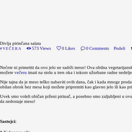
Divlja pirinčana salata
573
Views
0
Likes
0
Comments
Podeli
VEČERA
Nećete ni primetiti da ovo jelo ne sadrži meso! Ova obilna vegetarijansk
možete
večeru
imati na stolu u tren oka i tokom užurbane radne nedelje
Nije tajna da je meso teško nabaviti ovih dana, čak i kada mnoge proda
obilan obrok bez mesa koji možete pripremiti kao glavno jelo ili kao pr
Uvek smo voleli običan prženi pirinač, a posebno smo zaljubljeni u ovu „d
da nedostaje meso!
Sastojci: