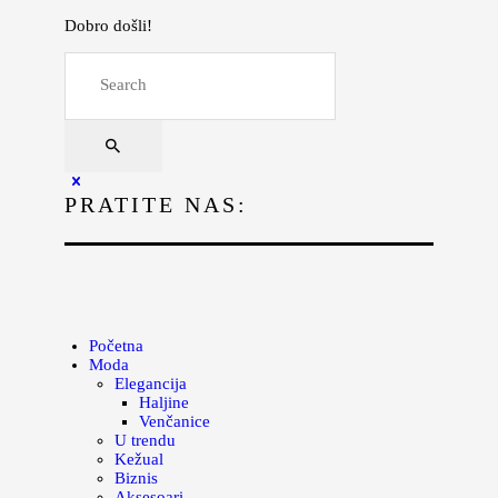
Dobro došli!
Početna
Moda
Lepota
Mama i deca
PRATITE NAS:
Lifestyle
Zdravlje
Kuhinja
Magazin
Početna
Moda
Elegancija
Haljine
Venčanice
U trendu
Kežual
Biznis
Aksesoari