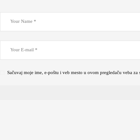
Sačuvaj moje ime, e-poštu i veb mesto u ovom pregledaču veba za 