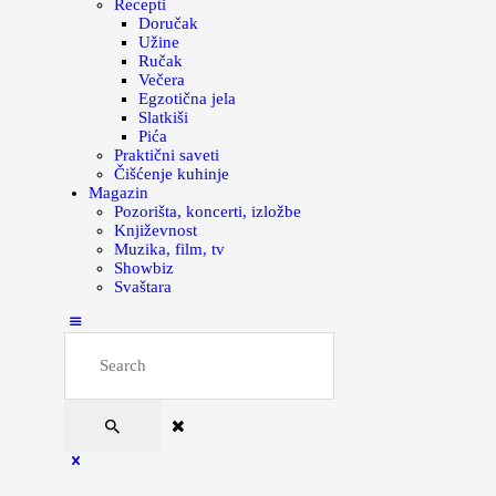
Recepti
Doručak
Užine
Ručak
Večera
Egzotična jela
Slatkiši
Pića
Praktični saveti
Čišćenje kuhinje
Magazin
Pozorišta, koncerti, izložbe
Književnost
Muzika, film, tv
Showbiz
Svaštara