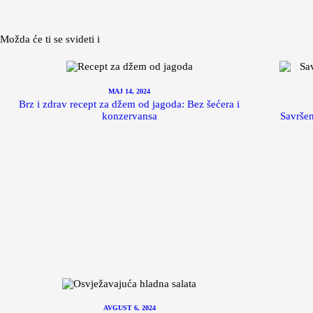
Možda će ti se svideti i
MAJ 14, 2024
Brz i zdrav recept za džem od jagoda: Bez šećera i
konzervansa
Savršen
AVGUST 6, 2024