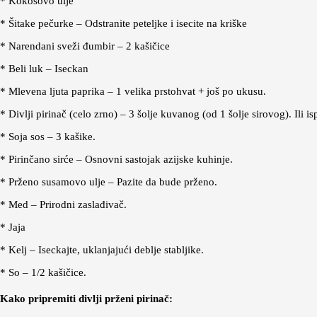
* Kokosovo ulje
* Šitake pečurke – Odstranite peteljke i isecite na kriške
* Narendani sveži đumbir – 2 kašičice
* Beli luk – Iseckan
* Mlevena ljuta paprika – 1 velika prstohvat + još po ukusu.
* Divlji pirinač (celo zrno) – 3 šolje kuvanog (od 1 šolje sirovog). Ili i
* Soja sos – 3 kašike.
* Pirinčano sirće – Osnovni sastojak azijske kuhinje.
* Prženo susamovo ulje – Pazite da bude prženo.
* Med – Prirodni zaslađivač.
* Jaja
* Kelj – Iseckajte, uklanjajući deblje stabljike.
* So – 1/2 kašičice.
Kako pripremiti divlji prženi pirinač: