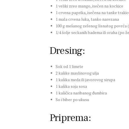
1 veliki zreo mango, isečen na kockice
1 crvena paprika, isečena na tanke trakic
1 mala crvena luka, tanko narezana
100 g mešanog zelenog lisnatog povrća (
1/4 šolje seckanih badema ili oraha (po žel
Dresing:
Sok od 1 limete
2 kašike maslinovog ulja
1 kašika meda ili javorovog sirupa
1 kašika soja sosa
1 kašičica naribanog đumbira
So i biber po ukusu
Priprema: