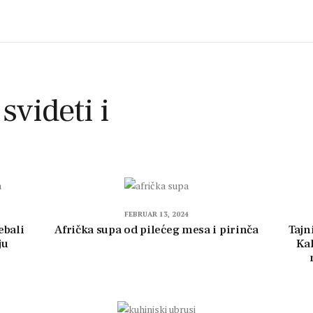
 svideti i
FEBRUAR 13, 2024
rebali
Afrička supa od pilećeg mesa i pirinča
Tajn
ju
Ka