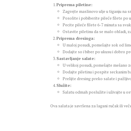
Priprema piletine:
Zagrejte maslinovo ulje u tiganju na sr
Posolite i pobiberite pileće filete po 
Pecite pileće filete 6-7 minuta sa sva
Ostavite piletinu da se malo ohladi, za
Priprema dresinga:
U maloj posudi, pomešajte sok od limet
Dodajte so i biber po ukusu i dobro p
Sastavljanje salate:
U velikoj posudi, pomešajte mešano ze
Dodajte piletinu i pospite seckanim b
Prelijte dresing preko salate i pažljiv
Služite:
Salatu odmah poslužite i uživajte u o
Ova salata je savršena za lagani ručak ili več