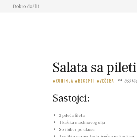
Dobro došli!
Moda
Lepota
Mama i
deca
Lifestyle
Zdravlje
Salata sa pil
Kuhinja
Magazin
860
Vi
KUHINJA
RECEPTI
VEČERA
Sastojci:
2 pileća fileta
1 kašika maslinovog ulja
So i biber po ukusu
1 veliki zreo avokado, isečen na kockice