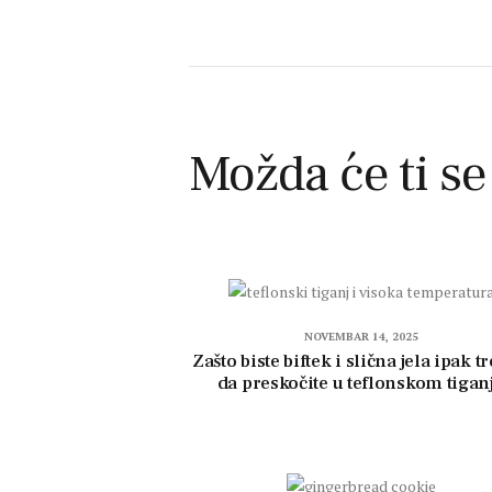
Možda će ti se
NOVEMBAR 14, 2025
Zašto biste biftek i slična jela ipak t
da preskočite u teflonskom tigan