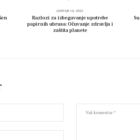
JANUAR 10, 2025
šen
Razlozi za izbegavanje upotrebe
Su
papirnih ubrusa: Očuvanje zdravlja i
zaštita planete
r