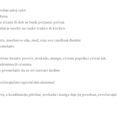
ednje jakoj vatri.
ukusu.
ke strane ili dok ne budu potpuno pečeni.
tim je isecite na tanke trakice ili kockice.
e, maslinovo ulje, med, soja sos i naribani đumbir.
romešajte.
leno lisnato povrće, avokado, mango, crvenu papriku i crveni luk.
ademima ili orasima.
o promešajte da se svi sastojci sjedine.
svežavajućim i egzotičnim ukusima!
eru, a kombinacija piletine, avokada i manga daje joj poseban, osvežavajuć