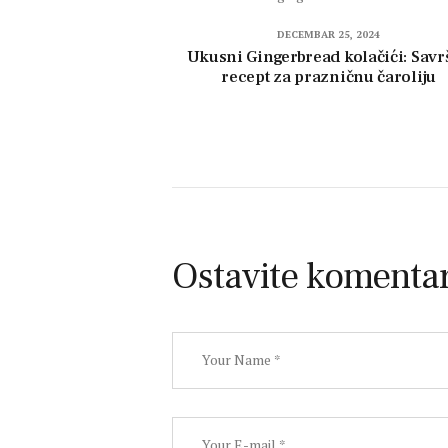
DECEMBAR 25, 2024
Ukusni Gingerbread kolačići: Savr
recept za prazničnu čaroliju
Ostavite komenta