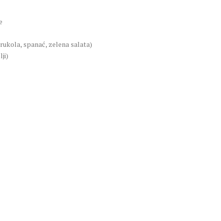
e
rukola, spanać, zelena salata)
ji)