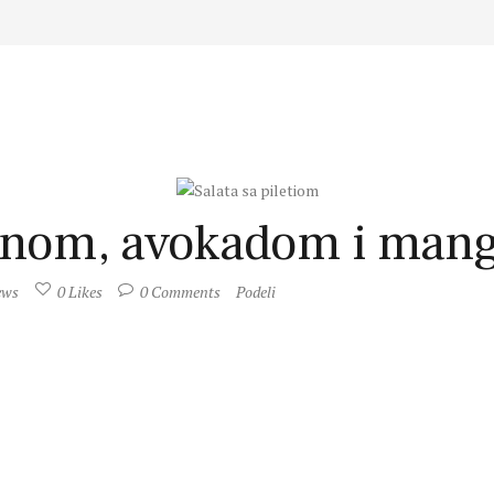
etinom, avokadom i ma
ews
0
Likes
0
Comments
Podeli