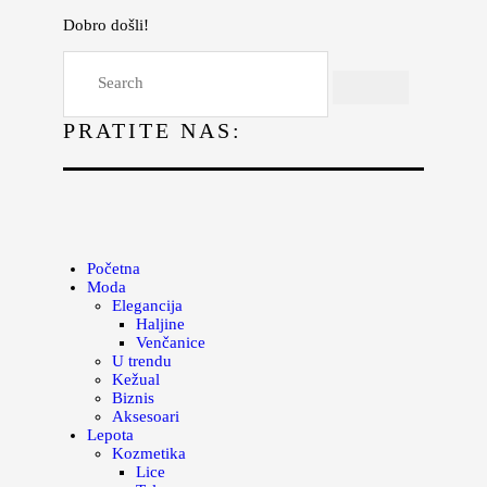
Dobro došli!
Početna
Moda
PRATITE NAS:
Lepota
Mama i deca
Lifestyle
Zdravlje
Početna
Moda
Kuhinja
Elegancija
Haljine
Magazin
Venčanice
U trendu
Kežual
Biznis
Aksesoari
Lepota
Kozmetika
Lice