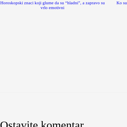
Horoskopski znaci koji glume da su “hladni”, a zapravo su
Ko su
vrlo emotivni
Ostavite komentar