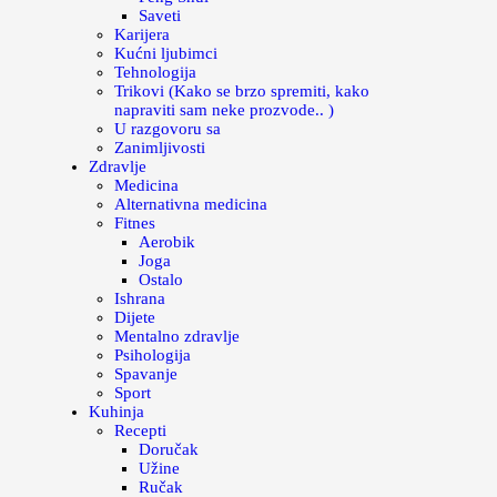
Saveti
Karijera
Kućni ljubimci
Tehnologija
Trikovi (Kako se brzo spremiti, kako
napraviti sam neke prozvode.. )
U razgovoru sa
Zanimljivosti
Zdravlje
Medicina
Alternativna medicina
Fitnes
Aerobik
Joga
Ostalo
Ishrana
Dijete
Mentalno zdravlje
Psihologija
Spavanje
Sport
Kuhinja
Recepti
Doručak
Užine
Ručak