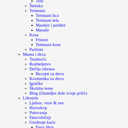
Telo
Šminka
Tretmani
Tretmani lica
Tretmani tela
Manikir i pedikir
Masaže
Kosa
Frizure
Tretmani kose
Parfemi
Mama i deca
Trudnoća
Roditeljstvo
Dečija ishrana
Recepti za decu
Kozmetika za decu
Igračke
Školske teme
Blog (čitateljke dele svoje priče)
Lifestyle
Ljubav, veze & sex
Horoskop
Putovanja
Etno/običaji
Uređenje kuće
Feng Shui