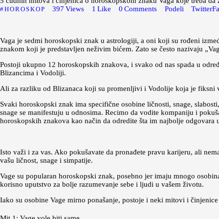
5 čudnih mitova i činjenica o horoskopskom znaku Vaga koje treba da zn
397
Views
1
Like
0
Comments
Podeli
Twitter
F
HOROSKOP
Vaga je sedmi horoskopski znak u astrologiji, a oni koji su rođeni izm
znakom koji je predstavljen neživim bićem. Zato se često nazivaju „Va
Postoji ukupno 12 horoskopskih znakova, i svako od nas spada u odre
Blizancima i Vodoliji.
Ali za razliku od Blizanaca koji su promenljivi i Vodolije koja je fiksn
Svaki horoskopski znak ima specifične osobine ličnosti, snage, slabosti
snage se manifestuju u odnosima. Recimo da vodite kompaniju i pokušavate
horoskopskih znakova kao način da odredite šta im najbolje odgovara 
Isto važi i za vas. Ako pokušavate da pronađete pravu karijeru, ali nem
vašu ličnost, snage i simpatije.
Vage su popularan horoskopski znak, posebno jer imaju mnogo osobina koj
korisno uputstvo za bolje razumevanje sebe i ljudi u vašem životu.
Iako su osobine Vage mirno ponašanje, postoje i neki mitovi i činjenice 
Mit 1: Vage vole biti same