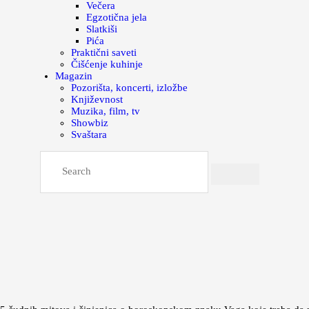
Večera
Egzotična jela
Slatkiši
Pića
Praktični saveti
Čišćenje kuhinje
Magazin
Pozorišta, koncerti, izložbe
Književnost
Muzika, film, tv
Showbiz
Svaštara