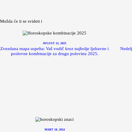
Možda će ti se svideti i
AVGUST 12, 2025
Zvezdana mapa uspeha: Vaš vodič kroz najbolje ljubavne i
Nedelj
poslovne kombinacije za drugu polovinu 2025.
MART 18, 2024