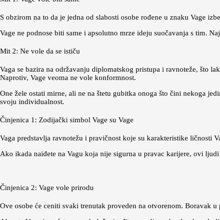
S obzirom na to da je jedna od slabosti osobe rođene u znaku Vage izbeg
Vage ne podnose biti same i apsolutno mrze ideju suočavanja s tim. Najb
Mit 2: Ne vole da se ističu
Vaga se bazira na održavanju diplomatskog pristupa i ravnoteže, što lak
Naprotiv, Vage veoma ne vole konformnost.
One žele ostati mirne, ali ne na štetu gubitka onoga što čini nekoga jedi
svoju individualnost.
Činjenica 1: Zodijački simbol Vage su Vage
Vaga predstavlja ravnotežu i pravičnost koje su karakteristike ličnosti
Ako ikada naiđete na Vagu koja nije sigurna u pravac karijere, ovi ljudi
Činjenica 2: Vage vole prirodu
Ove osobe će ceniti svaki trenutak proveden na otvorenom. Boravak u p