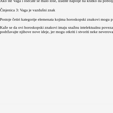
Ako ste Vaga i osećate se malo loše, izađite napolje na kratko da pobolj
Činjenica 3: Vaga je vazdušni znak
Postoje četiri kategorije elemenata kojima horoskopski znakovi mogu pr
Kaže se da ovi horoskopski znakovi imaju snažnu intelektualnu povezan
podržavajte njihove nove ideje, jer mogu otkriti i stvoriti neke neverova