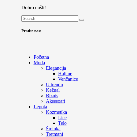
Dobro došli!
Pratite nas:
Početna
Moda
Elegancija
Haljine
Venčanice
U trendu
Kežual
Biznis
Aksesoari
Lepota
Kozmetika
Lice
Telo
Šminka
Tretmani