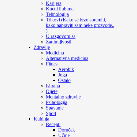
Karijera
Kućni ljubimci
Tehnologija
Trikovi (Kako se brzo spremiti,
kako napraviti sam neke prozvode..
)
U razgovoru sa
Zanimljivosti
Zdravlje
Medicina
Alternativna medicina
Fitnes
Aerobik
Joga
Ostalo
Ishrana
Dijete
Mentalno zdravlje
Psihologija
Spavanje
Sport
Kuhinja
Recepti
Doručak
Užine