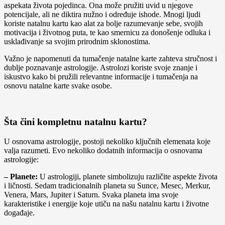
aspekata života pojedinca. Ona može pružiti uvid u njegove
potencijale, ali ne diktira nužno i određuje ishode. Mnogi ljudi
koriste natalnu kartu kao alat za bolje razumevanje sebe, svojih
motivacija i životnog puta, te kao smernicu za donošenje odluka i
usklađivanje sa svojim prirodnim sklonostima.
Važno je napomenuti da tumačenje natalne karte zahteva stručnost i
dublje poznavanje astrologije. Astrolozi koriste svoje znanje i
iskustvo kako bi pružili relevantne informacije i tumačenja na
osnovu natalne karte svake osobe.
Šta čini kompletnu natalnu kartu?
U osnovama astrologije, postoji nekoliko ključnih elemenata koje
valja razumeti. Evo nekoliko dodatnih informacija o osnovama
astrologije:
– Planete:
U astrologiji, planete simbolizuju različite aspekte života
i ličnosti. Sedam tradicionalnih planeta su Sunce, Mesec, Merkur,
Venera, Mars, Jupiter i Saturn. Svaka planeta ima svoje
karakteristike i energije koje utiču na našu natalnu kartu i životne
događaje.