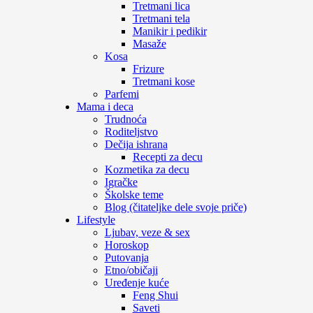
Tretmani lica
Tretmani tela
Manikir i pedikir
Masaže
Kosa
Frizure
Tretmani kose
Parfemi
Mama i deca
Trudnoća
Roditeljstvo
Dečija ishrana
Recepti za decu
Kozmetika za decu
Igračke
Školske teme
Blog (čitateljke dele svoje priče)
Lifestyle
Ljubav, veze & sex
Horoskop
Putovanja
Etno/običaji
Uređenje kuće
Feng Shui
Saveti