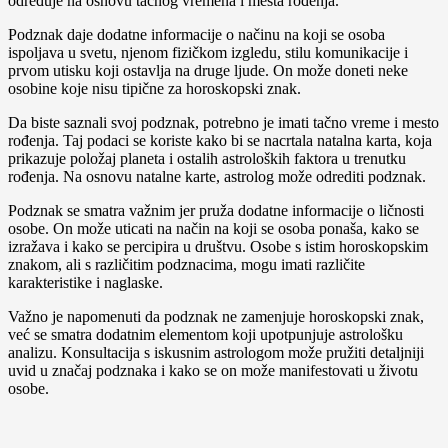
određuje na osnovu tačnog vremena i mesta rođenja.
Podznak daje dodatne informacije o načinu na koji se osoba
ispoljava u svetu, njenom fizičkom izgledu, stilu komunikacije i
prvom utisku koji ostavlja na druge ljude. On može doneti neke
osobine koje nisu tipične za horoskopski znak.
Da biste saznali svoj podznak, potrebno je imati tačno vreme i mesto
rođenja. Taj podaci se koriste kako bi se nacrtala natalna karta, koja
prikazuje položaj planeta i ostalih astroloških faktora u trenutku
rođenja. Na osnovu natalne karte, astrolog može odrediti podznak.
Podznak se smatra važnim jer pruža dodatne informacije o ličnosti
osobe. On može uticati na način na koji se osoba ponaša, kako se
izražava i kako se percipira u društvu. Osobe s istim horoskopskim
znakom, ali s različitim podznacima, mogu imati različite
karakteristike i naglaske.
Važno je napomenuti da podznak ne zamenjuje horoskopski znak,
već se smatra dodatnim elementom koji upotpunjuje astrološku
analizu. Konsultacija s iskusnim astrologom može pružiti detaljniji
uvid u značaj podznaka i kako se on može manifestovati u životu
osobe.