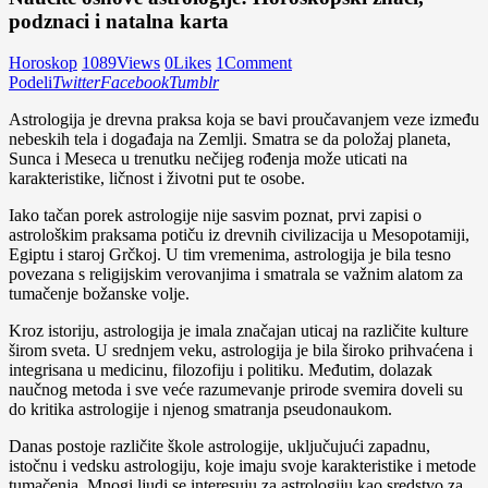
podznaci i natalna karta
Horoskop
1089
Views
0
Likes
1
Comment
Podeli
Twitter
Facebook
Tumblr
Astrologija je drevna praksa koja se bavi proučavanjem veze između
nebeskih tela i događaja na Zemlji. Smatra se da položaj planeta,
Sunca i Meseca u trenutku nečijeg rođenja može uticati na
karakteristike, ličnost i životni put te osobe.
Iako tačan porek astrologije nije sasvim poznat, prvi zapisi o
astrološkim praksama potiču iz drevnih civilizacija u Mesopotamiji,
Egiptu i staroj Grčkoj. U tim vremenima, astrologija je bila tesno
povezana s religijskim verovanjima i smatrala se važnim alatom za
tumačenje božanske volje.
Kroz istoriju, astrologija je imala značajan uticaj na različite kulture
širom sveta. U srednjem veku, astrologija je bila široko prihvaćena i
integrisana u medicinu, filozofiju i politiku. Međutim, dolazak
naučnog metoda i sve veće razumevanje prirode svemira doveli su
do kritika astrologije i njenog smatranja pseudonaukom.
Danas postoje različite škole astrologije, uključujući zapadnu,
istočnu i vedsku astrologiju, koje imaju svoje karakteristike i metode
tumačenja. Mnogi ljudi se interesuju za astrologiju kao sredstvo za