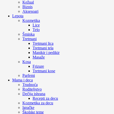
Kežual
Biznis
Aksesoari
Lepota
Kozmetika
Lice
Telo
Šminka
Tretmani
Tretmani lica
Tretmani tela
Manikir i pedikir
Masaže
Kosa
Frizure
Tretmani kose
Parfemi
Mama i deca
Trudnoća
Roditeljstvo
Dečija ishrana
Recepti za decu
Kozmetika za decu
Igračke
Školske teme