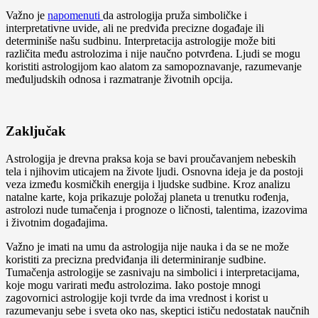
Važno je
napome
nuti
da astrologija pruža simboličke i
interpretativne uvide, ali ne predviđa precizne događaje ili
determiniše našu sudbinu. Interpretacija astrologije može biti
različita među astrolozima i nije naučno potvrđena. Ljudi se mogu
koristiti astrologijom kao alatom za samopoznavanje, razumevanje
međuljudskih odnosa i razmatranje životnih opcija.
Zaključak
Astrologija je drevna praksa koja se bavi proučavanjem nebeskih
tela i njihovim uticajem na živote ljudi. Osnovna ideja je da postoji
veza između kosmičkih energija i ljudske sudbine. Kroz analizu
natalne karte, koja prikazuje položaj planeta u trenutku rođenja,
astrolozi nude tumačenja i prognoze o ličnosti, talentima, izazovima
i životnim događajima.
Važno je imati na umu da astrologija nije nauka i da se ne može
koristiti za precizna predviđanja ili determiniranje sudbine.
Tumačenja astrologije se zasnivaju na simbolici i interpretacijama,
koje mogu varirati među astrolozima. Iako postoje mnogi
zagovornici astrologije koji tvrde da ima vrednost i korist u
razumevanju sebe i sveta oko nas, skeptici ističu nedostatak naučnih