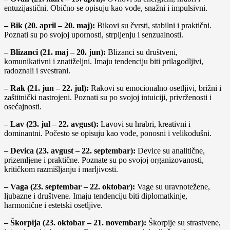
entuzijastični. Obično se opisuju kao vođe, snažni i impulsivni.
– Bik (20. april – 20. maj):
Bikovi su čvrsti, stabilni i praktični.
Poznati su po svojoj upornosti, strpljenju i senzualnosti.
– Blizanci (21. maj – 20. jun):
Blizanci su društveni,
komunikativni i znatiželjni. Imaju tendenciju biti prilagodljivi,
radoznali i svestrani.
– Rak (21. jun – 22. jul):
Rakovi su emocionalno osetljivi, brižni i
zaštitnički nastrojeni. Poznati su po svojoj intuiciji, privrženosti i
osećajnosti.
– Lav (23. jul – 22. avgust):
Lavovi su hrabri, kreativni i
dominantni. Počesto se opisuju kao vođe, ponosni i velikodušni.
– Devica (23. avgust – 22. septembar):
Device su analitične,
prizemljene i praktične. Poznate su po svojoj organizovanosti,
kritičkom razmišljanju i marljivosti.
– Vaga (23. septembar – 22. oktobar):
Vage su uravnotežene,
ljubazne i društvene. Imaju tendenciju biti diplomatkinje,
harmonične i estetski osetljive.
– Škorpija (23. oktobar – 21. novembar):
Škorpije su strastvene,