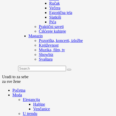
Ručak
Večera
Egzotična jela
Slatkiši
Pića
Praktični saveti
Čišćenje kuhinje
Magazin
Pozorišta, koncerti, izložbe
Književnost
Muzika, film, tv
Showbiz
Svaštara
Uradi to za sebe
za sve žene
Početna
Moda
Elegancija
Haljine
Venčanice
U trendu