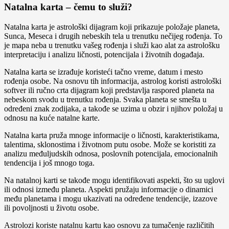
Natalna karta – čemu to služi?
Natalna karta je astrološki dijagram koji prikazuje položaje planeta,
Sunca, Meseca i drugih nebeskih tela u trenutku nečijeg rođenja. To
je mapa neba u trenutku vašeg rođenja i služi kao alat za astrološku
interpretaciju i analizu ličnosti, potencijala i životnih događaja.
Natalna karta se izrađuje koristeći tačno vreme, datum i mesto
rođenja osobe. Na osnovu tih informacija, astrolog koristi astrološki
softver ili ručno crta dijagram koji predstavlja raspored planeta na
nebeskom svodu u trenutku rođenja. Svaka planeta se smešta u
određeni znak zodijaka, a takođe se uzima u obzir i njihov položaj u
odnosu na kuće natalne karte.
Natalna karta pruža mnoge informacije o ličnosti, karakteristikama,
talentima, sklonostima i životnom putu osobe. Može se koristiti za
analizu međuljudskih odnosa, poslovnih potencijala, emocionalnih
tendencija i još mnogo toga.
Na natalnoj karti se takođe mogu identifikovati aspekti, što su uglovi
ili odnosi između planeta. Aspekti pružaju informacije o dinamici
među planetama i mogu ukazivati na određene tendencije, izazove
ili povoljnosti u životu osobe.
Astrolozi koriste natalnu kartu kao osnovu za tumačenje različitih