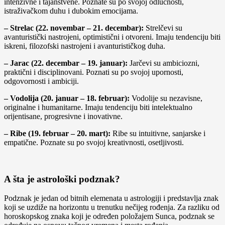
intenzivne i tajanstvene. Poznate su po svojoj odlučnosti,
istraživačkom duhu i dubokim emocijama.
– Strelac (22. novembar – 21. decembar):
Strelčevi su
avanturistički nastrojeni, optimistični i otvoreni. Imaju tendenciju biti
iskreni, filozofski nastrojeni i avanturističkog duha.
– Jarac (22. decembar – 19. januar):
Jarčevi su ambiciozni,
praktični i disciplinovani. Poznati su po svojoj upornosti,
odgovornosti i ambiciji.
– Vodolija (20. januar – 18. februar):
Vodolije su nezavisne,
originalne i humanitarne. Imaju tendenciju biti intelektualno
orijentisane, progresivne i inovativne.
– Ribe (19. februar – 20. mart):
Ribe su intuitivne, sanjarske i
empatične. Poznate su po svojoj kreativnosti, osetljivosti.
A šta je astrološki podznak?
Podznak je jedan od bitnih elemenata u astrologiji i predstavlja znak
koji se uzdiže na horizontu u trenutku nečijeg rođenja. Za razliku od
horoskopskog znaka koji je određen položajem Sunca, podznak se