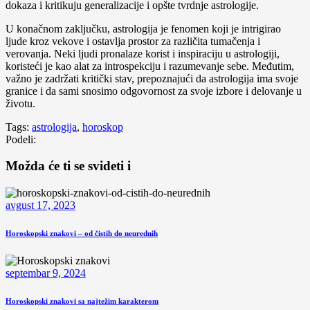
dokaza i kritikuju generalizacije i opšte tvrdnje astrologije.
U konačnom zaključku, astrologija je fenomen koji je intrigirao
ljude kroz vekove i ostavlja prostor za različita tumačenja i
verovanja. Neki ljudi pronalaze korist i inspiraciju u astrologiji,
koristeći je kao alat za introspekciju i razumevanje sebe. Međutim,
važno je zadržati kritički stav, prepoznajući da astrologija ima svoje
granice i da sami snosimo odgovornost za svoje izbore i delovanje u
životu.
Tags:
astrologija
,
horoskop
Podeli:
Možda će ti se svideti i
avgust 17, 2023
Horoskopski znakovi – od čistih do neurednih
septembar 9, 2024
Horoskopski znakovi sa najtežim karakterom