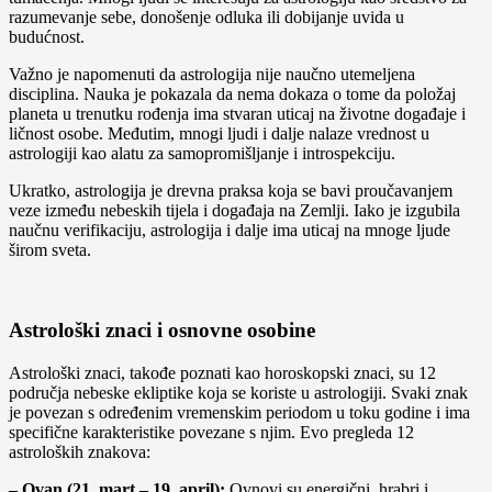
razumevanje sebe, donošenje odluka ili dobijanje uvida u
budućnost.
Važno je napomenuti da astrologija nije naučno utemeljena
disciplina. Nauka je pokazala da nema dokaza o tome da položaj
planeta u trenutku rođenja ima stvaran uticaj na životne događaje i
ličnost osobe. Međutim, mnogi ljudi i dalje nalaze vrednost u
astrologiji kao alatu za samopromišljanje i introspekciju.
Ukratko, astrologija je drevna praksa koja se bavi proučavanjem
veze između nebeskih tijela i događaja na Zemlji. Iako je izgubila
naučnu verifikaciju, astrologija i dalje ima uticaj na mnoge ljude
širom sveta.
Astrološki znaci i osnovne osobine
Astrološki znaci, takođe poznati kao horoskopski znaci, su 12
područja nebeske ekliptike koja se koriste u astrologiji. Svaki znak
je povezan s određenim vremenskim periodom u toku godine i ima
specifične karakteristike povezane s njim. Evo pregleda 12
astroloških znakova:
– Ovan (21. mart – 19. april):
Ovnovi su energični, hrabri i