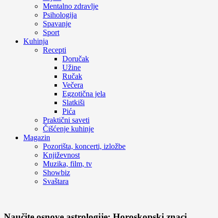
Mentalno zdravlje
Psihologija
Spavanje
Sport
Kuhinja
Recepti
Doručak
Užine
Ručak
Večera
Egzotična jela
Slatkiši
Pića
Praktični saveti
Čišćenje kuhinje
Magazin
Pozorišta, koncerti, izložbe
Književnost
Muzika, film, tv
Showbiz
Svaštara
Naučite osnove astrologije: Horoskopski znaci,