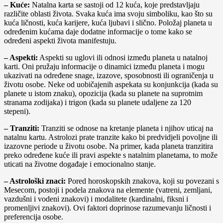
– Kuće:
Natalna karta se sastoji od 12 kuća, koje predstavljaju
različite oblasti života. Svaka kuća ima svoju simboliku, kao što su
kuća ličnosti, kuća karijere, kuća ljubavi i slično. Položaj planeta u
određenim kućama daje dodatne informacije o tome kako se
određeni aspekti života manifestuju.
– Aspekti:
Aspekti su uglovi ili odnosi između planeta u natalnoj
karti. Oni pružaju informacije o dinamici između planeta i mogu
ukazivati na određene snage, izazove, sposobnosti ili ograničenja u
životu osobe. Neke od uobičajenih aspekata su konjunkcija (kada su
planete u istom znaku), opozicija (kada su planete na suprotnim
stranama zodijaka) i trigon (kada su planete udaljene za 120
stepeni).
– Tranziti:
Tranziti se odnose na kretanje planeta i njihov uticaj na
natalnu kartu. Astrolozi prate tranzite kako bi predvidjeli povoljne ili
izazovne periode u životu osobe. Na primer, kada planeta tranzitira
preko određene kuće ili pravi aspekte s natalnim planetama, to može
uticati na životne događaje i emocionalno stanje.
– Astrološki znaci:
Pored horoskopskih znakova, koji su povezani s
Mesecom, postoji i podela znakova na elemente (vatreni, zemljani,
vazdušni i vodeni znakovi) i modalitete (kardinalni, fiksni i
promenljivi znakovi). Ovi faktori doprinose razumevanju ličnosti i
preferencija osobe.