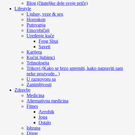
Blog (čitateljke dele svoje priče)
Lifestyle
Ljubav, veze & sex
Horoskop
Putovanja
Etno/običaji
Uređenje kuće
Feng Shui
Saveti
Karijera
Kućni ljubimci
Tehnologija
Trikovi (Kako se brzo spremiti, kako napraviti sam
neke prozvode.. )
U razgovoru sa
Zanimljivosti
Zdravlje
Medicina
Alternativna medicina
Fitnes
Aerobik
Joga
Ostalo
Ishrana
Dijete